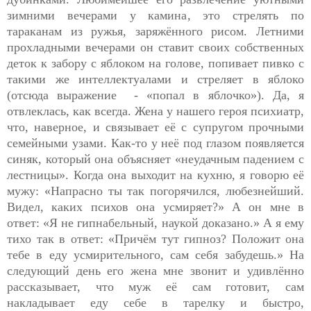
зимними вечерами у камина, это стрелять по
тараканам из ружья, заряжённого рисом. Летними
прохладными вечерами он ставит своих собственных
деток к забору с яблоком на голове, попивает пивко с
такими же интеллектуалами и стреляет в яблоко
(отсюда выражение - «попал в яблочко»). Да, я
отвлеклась, как всегда. Жена у нашего героя психиатр,
что, наверное, и связывает её с супругом прочными
семейными узами. Как-то у неё под глазом появляется
синяк, который она объясняет «неудачным падением с
лестницы». Когда она выходит на кухню, я говорю её
мужу: «Напрасно ты так погорячился, любезнейший.
Видел, каких психов она усмиряет?» А он мне в
ответ: «Я не гипнабельный, наукой доказано.» А я ему
тихо так в ответ: «Причём тут гипноз? Положит она
тебе в еду усмирительного, сам себя забудешь.» На
следующий день его жена мне звонит и удивлённо
рассказывает, что муж её сам готовит, сам
накладывает еду себе в тарелку и быстро,