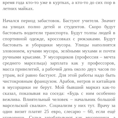
время года кто-то уже в куртках, а кто-то до сих пор в
летних майках.
Начался период забастовок. Бастуют учителя. Значит
на улицах полно детей и студентов. Скоро будут
бастовать водители транспорта. Будут толпы людей в
спортивной одежде, кроссовках с рюкзаками. Будут
бастовать и уборщики мусора. Улицы наполнятся
зловонием, кучами мусора, зелёными мухами и почти
ручными крысами. У мусорщиков (профессия – мечта
среднего марсельца) зарплата как у профессоров,
масса привелегий, а рабочий день около двух часов по
утрам, всё равно бастуют. Для этой работы надо быть
чистокровным французом. Арабов, негров и китайцев
в мусорщики не берут. Мой бывший маркиз как-то
сказал, показывая на соседа: «Будь с ним особенно
вежлива. Влиятельный человек – начальник большой
марсельской свалки». Социализм у них тут. Врачу за
один визит платят 25 евро, слесарю – 60, если ещё
уговоришь. Судьи зарабатывают как мусорщики, а