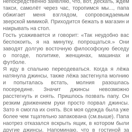
непосредственно заявляю, что, вот, дескать, ждём
такси, самолёт через час, торопимся мы..., папа
обжигает меня взглядом, сопровождаемым
зверской мимикой. Приходится бежать в магазин и
накрывать на стол.
Гость усаживается и говорит: «Так неудобно вас
беспокоить, я на минутку, попрощаться.» Они
заводят долгую восточную философскую беседу
о погоде, политике, женщинах, машинах и
футболе.
Я иду в спальню переодеваться. Когда я лёжа
натянула джинсы, также лёжа застегнула молнию
и попыталась встать, молния разошлась
посередине. Значит джинсы невозможно
расстегнуть и снять. Пришлось позвать папу. Он
резким движением руки просто порвал джинсы.
Зато я смогла их снять. Вся моя одежда была уже
более чем тщательно запакована (см.выше). Папа
наотрез отказался вскрыть ящик, в котором были
другие джинсы. Напоминаю, что в гостиной за