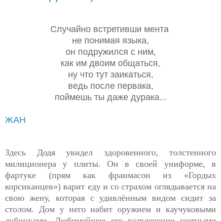
Случайно встретивши мента
не понимая языка,
он подружился с ним,
как им двоим общаться,
ну что тут заикаться,
ведь после первака,
поймешь ты даже дурака...
ЖАН
Здесь Додя увидел здоровенного, толстенного
милиционера у плиты. Он в своей униформе, в
фартуке (прям как франмасон из «Гордых
корсиканцев») варит еду и со страхом оглядывается на
свою жену, которая с удивлённым видом сидит за
столом. Дом у него набит оружием и каучуковыми
дубинками. Любимейшее его развлечение уютными