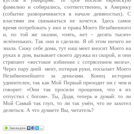
кустов в униформе. Те трое носили еврейскую
фамилию и собирались, соответственно, в Америку
(событие разворачивается в начале девяностых). С
властями им связываться не хочется. Здесь самое
время потребовать у них и права Моего Незабвенного
и, по той же оказии, «пять, нет – десять тысяч»
зелёненьких. Так они и сделали. Я об этом ничего не
знала. Сижу себе дома, тут наш мент вносит Моего на
руках в дом, вызывает своего дружка из скорой, и они
стряпают «жестокое избиение с сотрясением мозга».
Через пару дней мент, потирая руки, посылает Моего
Незабвеннейшего за деньгами. Конец истории
удивителен, так как Мой Первый приходит ни с чем и
говорит: «Они так просили прощения, что я их
отпустил с богом». Ты, Додя, теперь и думай: то ли
Мой Самый так глуп, то ли так умён, что не захотел
делиться. А что думаете Вы, читатель?