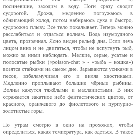
посиневшие, заходим в воду. Ноги сразу сводит
судорогой. Дрожа, медленно погружаюсь в
обжигающий холод, потом набираюсь духа и быстро,
судорожно плыву. Всё тело покалывает. Теперь можно
расслабиться и отдаться волнам. Вода изумрудного
цвета, прозрачная. Ясно виден рельеф дна. Если лечь
лицом вниз и не двигаться, чтобы не вспугнуть рыб,
можно за ними наблюдать. Мелкие, серые, усатые и
полосатые рыбки («poisson-chat » - «рыба – кошка»)
возятся стайками на самом дне. Зарываются усиками в
песок, взбаламучивая его и виляя хвостиками.
Медленно проплывают большие чёрные рыбины.
Волны кажутся тяжёлыми и маслянистыми. В них
отражается закатное небо фантастических цветов, от
красного, оранжевого до фиолетового и пурпурно-
золотистые горы.
По утрам смотрю в окно на прохожих, чтобы
определиться, какая температура, как одеться. В такое