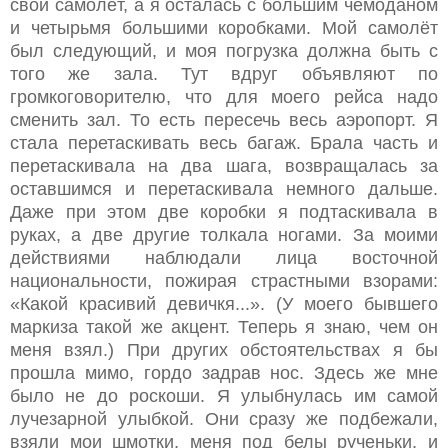
свой самолёт, а я осталась с большим чемоданом
и четырьмя большими коробками. Мой самолёт
был следующий, и моя погрузка должна быть с
того же зала. Тут вдруг объявляют по
громкоговорителю, что для моего рейса надо
сменить зал. То есть пересечь весь аэропорт. Я
стала перетаскивать весь багаж. Брала часть и
перетаскивала на два шага, возвращалась за
оставшимся и перетаскивала немного дальше.
Даже при этом две коробки я подтаскивала в
руках, а две другие толкала ногами. За моими
действиями наблюдали лица восточной
национальности, пожирая страстными взорами:
«Какой красивий девичкя...». (У моего бывшего
маркиза такой же акцент. Теперь я знаю, чем он
меня взял.) При других обстоятельствах я бы
прошла мимо, гордо задрав нос. Здесь же мне
было не до роскоши. Я улыбнулась им самой
лучезарной улыбкой. Они сразу же подбежали,
взяли мои шмотки, меня под белы рученьки, и