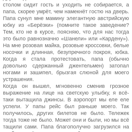
столом сидит гость и уходить не собирается, а
папа, скорее умрёт, чем намекнёт гостю на дверь.
Папа сунул мне мамину элегантную австрийскую
юбку из «Берёзки» (помните такое заведение?
Тем, кто не в курсе, поясняю, что для нас тогда
это было равнозначно «Шанели» или «Кардену»).
На мне розовая майка, розовые кроссовки, белые
носочки и длинная, безупречного покроя, юбка.
Когда я стала протестовать, папа (обычно
довольно сдержанный джентельмен) затопал
ногами и зашипел, брызгая слюной для моего
устрашения.
Когда он вышел, мгновенно сменив грозное
выражение на лице на светскую улыбку, я всё-
таки вытащила джинсы. В аэропорт мы еле еле
успели. У папы рейс был раньше моего. Так
получилось, других билетов не было. Тележек
тогда тоже не было. Может они и были, но мы всё
тащили сами. Папа благополучно загрузился на