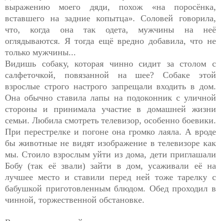
выражению моего дяди, похож «на поросёнка,
вставшего на задние копытца». Соловей говорила,
что, когда она так одета, мужчины на неё
оглядываются. Я тогда ещё вредно добавила, что не
только мужчины...
Видишь собаку, которая чинно сидит за столом с
салфеточкой, повязанной на шее? Собаке этой
взрослые строго настрого запрещали входить в дом.
Она обычно ставила лапы на подоконник с уличной
стороны и принимала участие в домашней жизни
семьи. Любила смотреть телевизор, особенно боевики.
При перестрелке и погоне она громко лаяла. А вроде
бы животные не видят изображение в телевизоре как
мы. Стоило взрослым уйти из дома, дети приглашали
Бобу (так её звали) зайти в дом, усаживали её на
лучшее место и ставили перед ней тоже тарелку с
бабушкой приготовленным блюдом. Обед проходил в
чинной, торжественной обстановке.