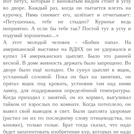
Вот петух, который с виноватым видом стоит в углу
во дворе. Каждый раз, когда он пытается влезть на
курочку, Няма снимает его, шлёпает и отчитывает:
«Петушенька, тебе не стыдно? Куринье ведь
неприятно. А если бы тебе так? Постой тут в углу и
подумай хорошенько...»
А этот молодой человек - «Бобин папа». На
американской выставке на ВДНХ он не удержался и
купил 14 американских цыплят. Было это ранней
весной. В доме живность держать было запрещено. Во
дворе было ещё холодно. Он сунул цыплят в ящик,
устланный соломой. Пока он был на занятиях, он
прятал ящик под кровать, устновив там над ними
лампу, для поддержания определённой температуры.
Когда приходил с занятий, он их кормил, выгуливал
тайком от взрослых по комнате. Когда потеплело, он
вывел свой выводок в свет. Были цыплята здоровые
(растил он их по последнему слову птицеводства, по
книжке), только голые. Брат тогда сказал, что надо
будет запатентовать изобретение кур, которых не надо