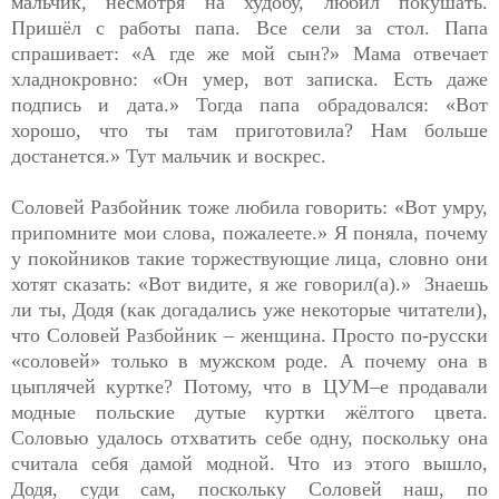
мальчик, несмотря на худобу, любил покушать.
Пришёл с работы папа. Все сели за стол. Папа
спрашивает: «А где же мой сын?» Мама отвечает
хладнокровно: «Он умер, вот записка. Есть даже
подпись и дата.» Тогда папа обрадовался: «Вот
хорошо, что ты там приготовила? Нам больше
достанется.» Тут мальчик и воскрес.
Соловей Разбойник тоже любила говорить: «Вот умру,
припомните мои слова, пожалеете.» Я поняла, почему
у покойников такие торжествующие лица, словно они
хотят сказать: «Вот видите, я же говорил(а).» Знаешь
ли ты, Додя (как догадались уже некоторые читатели),
что Соловей Разбойник – женщина. Просто по-русски
«соловей» только в мужском роде. А почему она в
цыплячей куртке? Потому, что в ЦУМ–е продавали
модные польские дутые куртки жёлтого цвета.
Соловью удалось отхватить себе одну, поскольку она
считала себя дамой модной. Что из этого вышло,
Додя, суди сам, поскольку Соловей наш, по