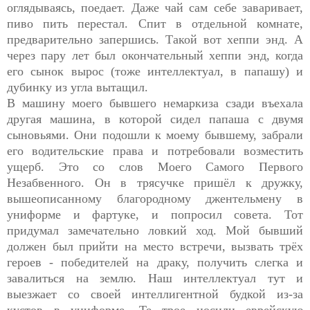
оглядываясь, поедает. Даже чай сам себе заваривает,
пиво пить перестал. Спит в отдельной комнате,
предварительно запершись. Такой вот хеппи энд. А
через пару лет был окончательный хеппи энд, когда
его сынок вырос (тоже интеллектуал, в папашу) и
дубинку из угла вытащил.
В машину моего бывшего немаркиза сзади въехала
другая машина, в которой сидел папаша с двумя
сыновьями. Они подошли к моему бывшему, забрали
его водительские права и потребовали возместить
ущерб. Это со слов Моего Самого Первого
Незабвенного. Он в трясучке пришёл к дружку,
вышеописанному благородному джентельмену в
униформе и фартуке, и попросил совета. Тот
придумал замечательно ловкий ход. Мой бывший
должен был прийти на место встречи, вызвать трёх
героев - победителей на драку, получить слегка и
завалиться на землю. Наш интеллектуал тут и
выезжает со своей интеллигентной будкой из-за