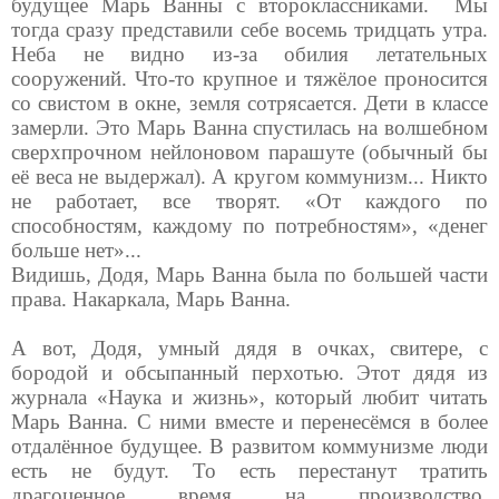
будущее Марь Ванны с второклассниками.
Мы
тогда сразу представили себе восемь тридцать утра.
Неба не видно из-за обилия летательных
сооружений. Что-то крупное и тяжёлое проносится
со свистом в окне, земля сотрясается. Дети в классе
замерли. Это Марь Ванна спустилась на волшебном
сверхпрочном нейлоновом парашуте (обычный бы
её веса не выдержал). А кругом коммунизм... Никто
не работает, все творят. «От каждого по
способностям, каждому по потребностям», «денег
больше нет»...
Видишь, Додя, Марь Ванна была по большей части
права. Накаркала, Марь Ванна.
А вот, Додя, умный дядя в очках, свитере, с
бородой и обсыпанный перхотью. Этот дядя из
журнала «Наука и жизнь», который любит читать
Марь Ванна. С ними вместе и перенесёмся в более
отдалённое будущее. В развитом коммунизме люди
есть не будут. То есть перестанут тратить
драгоценное время на производство,