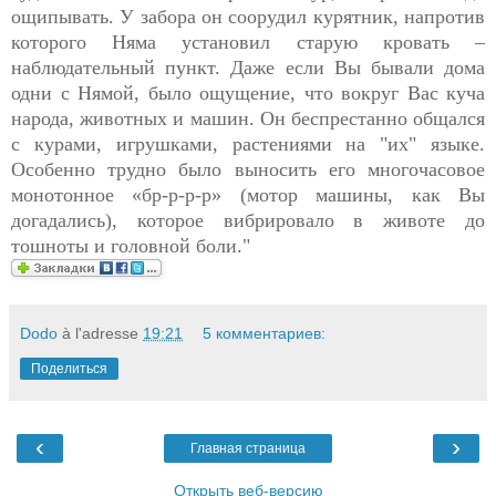
ощипывать. У забора он соорудил курятник, напротив
которого Няма установил старую кровать –
наблюдательный пункт. Даже если Вы бывали дома
одни с Нямой, было ощущение, что вокруг Вас куча
народа, животных и машин. Он беспрестанно общался
с курами, игрушками, растениями на "их" языке.
Особенно трудно было выносить его многочасовое
монотонное «бр-р-р-р» (мотор машины, как Вы
догадались), которое вибрировало в животе до
тошноты и головной боли."
Dodo
à l'adresse
19:21
5 комментариев:
Поделиться
‹
›
Главная страница
Открыть веб-версию