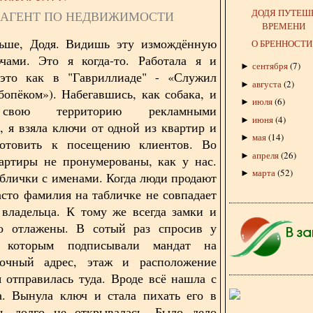
ДОДЯ ПУТЕШ
- АГЕНТ ПО НЕДВИЖИМОСТИ
ВРЕМЕНИ
ьше, Додя. Видишь эту измождённую
О БРЕННОСТИ
чами. Это я когда-то. Работала я и
сентября
(
7
)
►
(это как в "Гавриллиаде" - «Служил
августа
(
2
)
►
бопёком»). Набегавшись, как собака, и
июля
(
6
)
►
свою территорию рекламными
июня
(
4
)
►
, я взяла ключи от одной из квартир и
мая
(
14
)
►
отовить к посещению клиентов. Во
апреля
(
26
)
►
артиры не пронумерованы, как у нас.
марта
(
52
)
►
аблички с именами. Когда люди продают
асто фамилия на табличке не совпадает
владельца. К тому же всегда замки и
о отлажены. В сотый раз спросив у
с которым подписывали мандат на
точный адрес, этаж и расположение
я отправилась туда. Вроде всё нашла с
а. Вынула ключ и стала пихать его в
рь долго не открывалась. Было дело