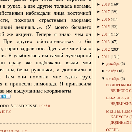
2018
(
169
)
►
 в руках, а две другие толкала ногами.
2017
(
39
)
ействиями наблюдали лица восточной
►
ости, пожирая страстными взорами:
2016
(
41
)
►
сивий девичкя...». (У моего бывшего
2015
(
52
)
►
ой же акцент. Теперь я знаю, чем он
2014
(
115
)
►
) При других обстоятельствах я бы
2013
(
67
)
►
, гордо задрав нос. Здесь же мне было
2012
(
203
)
►
ши. Я улыбнулась им самой лучезарной
2011
(
131
)
▼
ни сразу же подбежали, взяли мои
декабря
(
6
)
►
ня под белы рученьки, и доставили в
ноября
(
8
)
►
. Там они помогли мне сдать груз,
октября
(
6
)
▼
я и принесли лимонада. Я пригласила
ИЗ ДОРОЖНЫ
 дав им выдуманные координаты.
ВЕЧНОГО 
БАБА ЯГА - А
НЕДВИЖИ
DODO
À L'ADRESSE
19:50
МЕНТЫ, НЕМ
AIRES
КАПУСТА 
ДОДИНЫХ ПО
ОСЕНЬ
КТЯБРЯ 2011 Г.