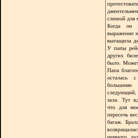
протестоват
джентельмен
слюной для 
Когда он 
выражение н
вытащила дж
У папы рей
других бил
было. Может
Папа благоп
осталась 
большими
следующий, 
зала. Тут в
что для мо
пересечь вес
багаж. Брал
возвращала
немного да