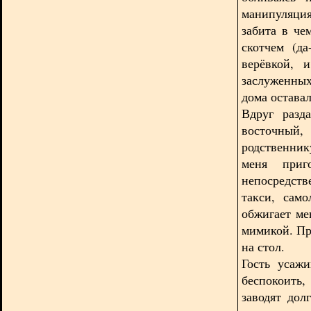
манипуляция
забита в че
скотчем (да
верёвкой, 
заслуженны
дома остава
Вдруг разд
восточный,
родственник
меня приг
непосредств
такси, само
обжигает ме
мимикой. Пр
на стол.
Гость усажи
беспокоить
заводят до