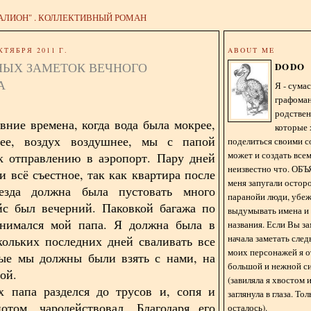
АЛИОН" . КОЛЛЕКТИВНЫЙ РОМАН
КТЯБРЯ 2011 Г.
ABOUT ME
НЫХ ЗАМЕТОК ВЕЧНОГО
DODO
А
Я - сум
графома
родстве
авние времена, когда вода была мокрее,
которые 
ее, воздух воздушнее, мы с папой
поделиться своими с
может и создать всем
к отправлению в аэропорт. Пару дней
неизвестно что. О
и всё съестное, так как квартира после
меня запугали остор
езда должна была пустовать много
паранойи люди, убе
йс был вечерний. Паковкой багажа по
выдумывать имена и
анимался мой папа. Я должна была в
названия. Если Вы за
начала заметать сле
кольких последних дней сваливать все
моих персонажей я 
рые мы должны были взять с нами, на
большой и нежной с
ной.
(завиляла я хвостом
х папа разделся до трусов и, сопя и
заглянула в глаза. То
отом, чародействовал. Благодаря его
осталось).