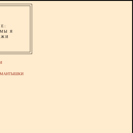
ИЕ:
ОМЫ Я
АЖИ
И
Й МАНТЫШКИ