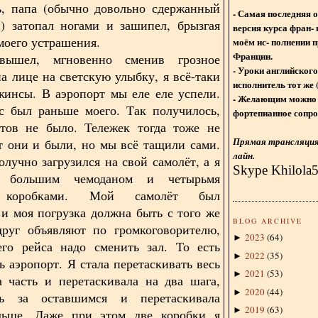
ь, папа (обычно довольно сдержанный
- Самая последняя 
) затопал ногами и зашипел, брызгая
версия курса фран- 
моего устрашения.
моём ис- полнении п
Франции.
вышел, мгновенно сменив грозное
- Уроки английского
а лице на светскую улыбку, я всё-таки
исполнитель тот же 
инсы. В аэропорт мы еле еле успели.
- Желающим можно 
с был раньше моего. Так получилось,
фортепианное сопро
етов не было. Тележек тогда тоже не
Прямая трансляция 
 они и были, но мы всё тащили сами.
лайн.
олучно загрузился на свой самолёт, а я
Skype Khilola
с большим чемоданом и четырьмя
 коробками. Мой самолёт был
и моя погрузка должна быть с того же
BLOG ARCHIVE
друг объявляют по громкоговорителю,
2023
(
64
)
►
его рейса надо сменить зал. То есть
2022
(
35
)
►
ь аэропорт. Я стала перетаскивать весь
2021
(
53
)
►
а часть и перетаскивала на два шага,
2020
(
44
)
►
сь за оставшимся и перетаскивала
2019
(
63
)
►
льше. Даже при этом две коробки я