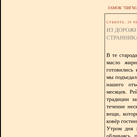
ЗАМОК "ПИГМ
СУББОТА, 29 О
ИЗ ДОРОЖ
СТРАННИК
В те старод
масло жирн
готовились 
мы подъедал
нашего отъ
месяцев. Ре
традиции з
течение нес
вещи, кото
ковёр гости
Утром дня 
обливаясь п