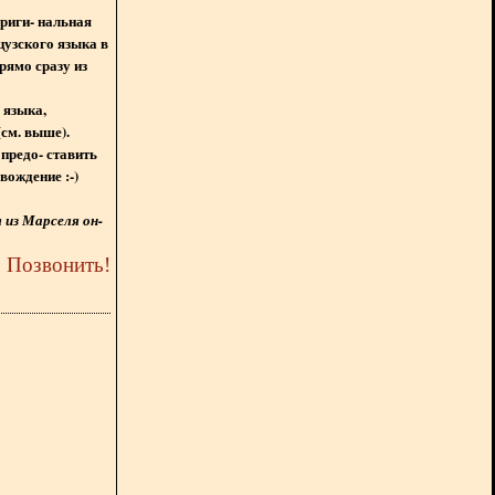
ориги- нальная
цузского языка в
рямо сразу из
 языка,
(см. выше).
предо- ставить
вождение :-)
из Марселя он-
5
Позвонить
!