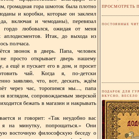
м, громадная гора шмоток была плотно
ПРОСМОТРЕТЬ 
моданы и коробки, которые он заклеил
-да, включая и чемоданы), перевязал
ПОСТОЯННЫЕ ЧИТ
и гордо любовался, ожидая от меня
х аплодисментов. Итак, до выхода из
лось полчаса.
аётся звонок в дверь. Папа, человек
 не просто открывает дверь нашему
у, а ещё и пускает его в дом, и просит
отовить чай. Когда я, по-детски
енно заявляю, что, вот, дескать, ждём
лёт через час, торопимся мы..., папа
ПОДАРОК ДЛЯ ГУ
ня взглядом, сопровождаемым зверской
ВКУСНО, ВЕСЕЛО
иходится бежать в магазин и накрывать
вается и говорит: «Так неудобно вас
, я на минутку, попрощаться.» Они
лгую восточную философскую беседу о