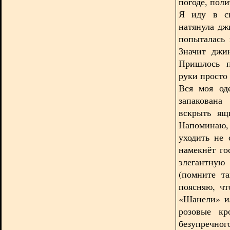
погоде, пол
Я иду в сп
натянула дж
попыталась 
Значит джи
Пришлось п
руки просто 
Вся моя од
запакована
вскрыть ящ
Напоминаю, 
уходить не 
намекнёт го
элегантну
(помните та
поясняю, чт
«Шанели» ил
розовые кр
безупречн