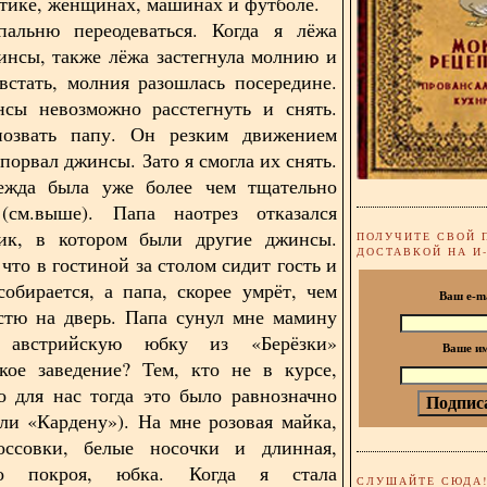
итике, женщинах, машинах и футболе.
альню переодеваться. Когда я лёжа
инсы, также лёжа застегнула молнию и
встать, молния разошлась посередине.
нсы невозможно расстегнуть и снять.
озвать папу. Он резким движением
порвал джинсы. Зато я смогла их снять.
ежда была уже более чем тщательно
 (см.выше). Папа наотрез отказался
ик, в котором были другие джинсы.
ПОЛУЧИТЕ СВОЙ 
ДОСТАВКОЙ НА И
что в гостиной за столом сидит гость и
собирается, а папа, скорее умрёт, чем
Ваш e-m
стю на дверь. Папа сунул мне мамину
ю австрийскую юбку из «Берёзки»
Ваше и
кое заведение? Тем, кто не в курсе,
о для нас тогда это было равнозначно
и «Кардену»). На мне розовая майка,
оссовки, белые носочки и длинная,
ого покроя, юбка. Когда я стала
СЛУШАЙТЕ СЮДА