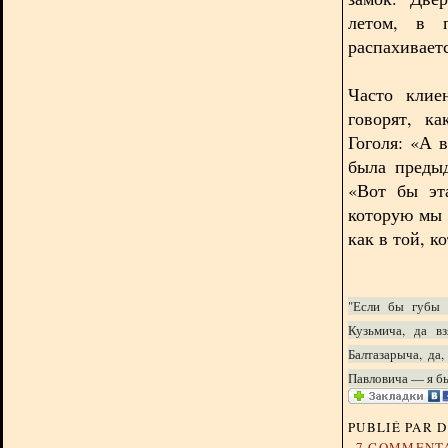
летом, в п
распахиваетс
Часто клие
говорят, к
Гоголя: «А 
была предыд
«Вот бы эт
которую мы 
как в той, к
"Если бы губы 
Кузьмича, да вз
Балтазарыча, да
Павловича — я бы
PUBLIÉ PAR 
7 COMMENT