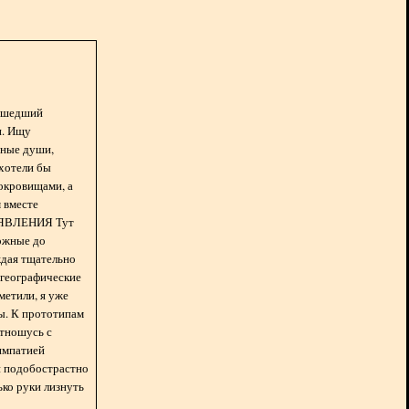
асшедший
н. Ищу
нные души,
хотели бы
окровищами, а
 вместе
БЪЯВЛЕНИЯ Тут
ожные до
ждая тщательно
 географические
метили, я уже
ды. К прототипам
отношусь с
импатией
 и подобострастно
лько руки лизнуть