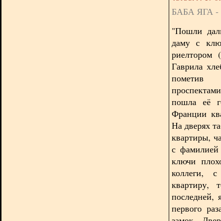
БАБА ЯГА 
"Пошли дал
даму с клю
риелтором 
Гаврила хле
пометив 
проспектами
пошла её г
Франции кв
На дверях т
квартиры, ч
с фамилией 
ключи плох
коллеги, 
квартиру, 
последней, 
первого раз
замок. Две