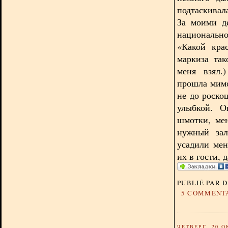
подтаскивала
За моими д
национальн
«Какой кра
маркиза так
меня взял.
прошла мимо
не до роско
улыбкой. О
шмотки, ме
нужный зал
усадили мен
их в гости,
PUBLIÉ PAR 
5 COMMENT
ЧЕТВЕРГ, 20 О