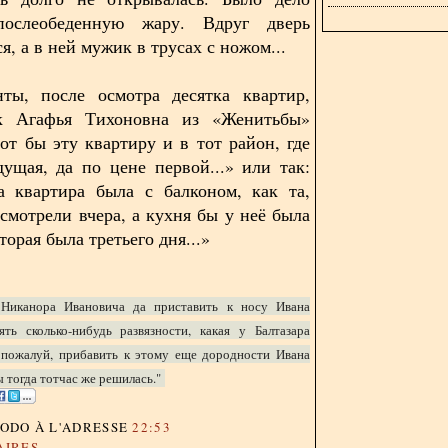
ослеобеденную жару. Вдруг дверь
я, а в ней мужик в трусах с ножом...
нты, после осмотра десятка квартир,
ак Агафья Тихоновна из «Женитьбы»
вот бы эту квартиру и в тот район, где
ущая, да по цене первой...» или так:
а квартира была с балконом, как та,
смотрели вчера, а кухня бы у неё была
оторая была третьего дня...»
Никанора Ивановича да приставить к носу Ивана
ять сколько-нибудь развязности, какая у Балтазара
, пожалуй, прибавить к этому еще дородности Ивана
 тогда тотчас же решилась."
DODO
À L'ADRESSE
22:53
AIRES