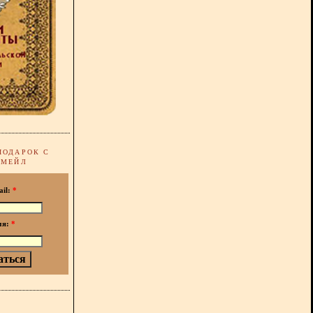
ПОДАРОК С
-МЕЙЛ
ail:
*
мя:
*
!