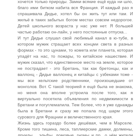
хочется только природы. Замки всякие ещё куда ни шло,
благо ими битком набита вся Франция. И каждый раз я
спрашивала Дидье, хотел бы он жить тут или там. И
жильё в таких забытых богом местах совсем недорогое.
Детей школьного возраста у нас уже нет. Я большей
частью работаю он-лайн, у него постоянные отпуска...
И тут Дидье слушал свой любимый канал в ю-тубе, в
котором мужик стращает всех концми света в разных
формах - то это цунами, то комета или планета, которая
упадёт на нас, то пожары, то китайское нашествие. И
мужик сказал, что единственное место на земле, которое
не пострадает - это Бретань, так как бретонцы, как и
валлонц - Дидье валлонец и китайцы с узбеками тоже -
мы все кельтские родственники, произошедшие от
монголов. Вот. С такой теорией я ещё была не знакома,
но меня она вполне устроила после того, как я
виртуально посетила объявления по недвижимости в
Бретани и погуглемапила. Тем более, что я уже однажды
была в Бретани и сразу же попала под шарм этого
сурового для Фрацнии и величественного края.
Жизнь здесь гораздо более дешёвая, чем в Марселе.
Кроме того тишина, леса, таплиерские дамки, долмены,
друиды.... эльфы, домовые, гномы и пр., о чём жители