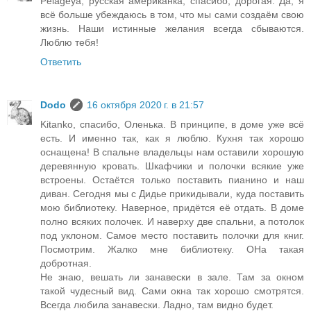
Pelageya, русская американка, спасибо, дорогая. Да, я
всё больше убеждаюсь в том, что мы сами создаём свою
жизнь. Наши истинные желания всегда сбываются.
Люблю тебя!
Ответить
Dodo
16 октября 2020 г. в 21:57
Kitanko, спасибо, Оленька. В принципе, в доме уже всё
есть. И именно так, как я люблю. Кухня так хорошо
оснащена! В спальне владельцы нам оставили хорошую
деревянную кровать. Шкафчики и полочки всякие уже
встроены. Остаётся только поставить пианино и наш
диван. Сегодня мы с Дидье прикидывали, куда поставить
мою библиотеку. Наверное, придётся её отдать. В доме
полно всяких полочек. И наверху две спальни, а потолок
под уклоном. Самое место поставить полочки для книг.
Посмотрим. Жалко мне библиотеку. ОНа такая
добротная.
Не знаю, вешать ли занавески в зале. Там за окном
такой чудесный вид. Сами окна так хорошо смотрятся.
Всегда любила занавески. Ладно, там видно будет.