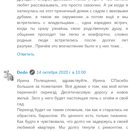
любят рассзказывать, это просто сказочно. А уж когда я
наткнулась на этот пряничный домик с садом с вековыми
дубами, в таком же окружении...а потом ещё и мы
встретились с владельцами..., одна изредких встреч,
когда ты сразу узнаёшь свою родственную душу, и
общание проходит так легко и комфортно, словно
родные люди встретились после долгих лет
разлуки...Причём это впечатление было и у них тоже...
Ответить
Dodo
14 октября 2020 г. в 10:00
Ирина Полещенко, здравствуйте, Ирина. СПасибо
большое за пожелания. Всё думаю о том, как мой котик
перенесёт переезд. Десятичасовую дорогу и новое
жильё. Зато у него будет настоящая печь с огнём и свой
сад.
Переезд будет не таким сложным, так как я старалась не
обрастать барахлом. Из ценного есть только пианино.
Как будто я чувствовала, что долго не задержусь в своей
любимой квартире. Мы долго тянули с ремонтом, с