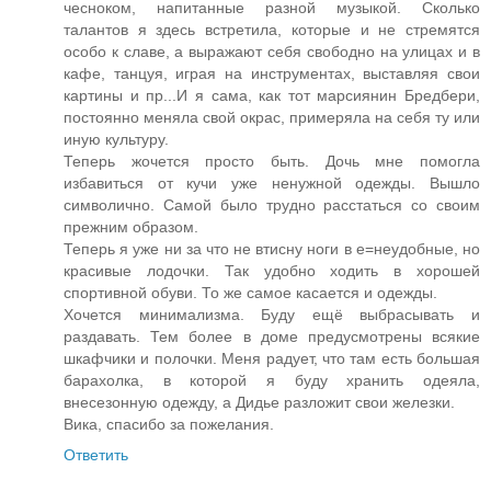
чесноком, напитанные разной музыкой. Сколько
талантов я здесь встретила, которые и не стремятся
особо к славе, а выражают себя свободно на улицах и в
кафе, танцуя, играя на инструментах, выставляя свои
картины и пр...И я сама, как тот марсиянин Бредбери,
постоянно меняла свой окрас, примеряла на себя ту или
иную культуру.
Теперь жочется просто быть. Дочь мне помогла
избавиться от кучи уже ненужной одежды. Вышло
символично. Самой было трудно расстаться со своим
прежним образом.
Теперь я уже ни за что не втисну ноги в е=неудобные, но
красивые лодочки. Так удобно ходить в хорошей
спортивной обуви. То же самое касается и одежды.
Хочется минимализма. Буду ещё выбрасывать и
раздавать. Тем более в доме предусмотрены всякие
шкафчики и полочки. Меня радует, что там есть большая
барахолка, в которой я буду хранить одеяла,
внесезонную одежду, а Дидье разложит свои железки.
Вика, спасибо за пожелания.
Ответить