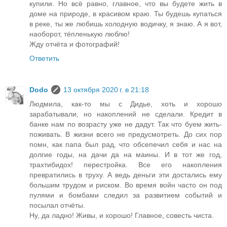
купили. Но всё равно, главное, что вы будете жить в
доме на природе, в красивом краю. Ты будешь купаться
в реке, ты же любишь холодную водичку, я знаю. А я вот,
наоборот, тёпленькую люблю!
Жду отчёта и фотографий!
Ответить
Dodo
13 октября 2020 г. в 21:18
Людмила, как-то мы с Дидье, хоть и хорошо
зарабатывали, но накоплений не сделали. Кредит в
банке нам по возрасту уже не дадут. Так что буем жить-
поживать. В жизни всего не предусмотреть. До сих пор
помн, как папа был рад, что обсепечил себя и нас на
долгие годы, на дачи да на маины. И в тот же год,
трахтибидох! перестройка. Все его накопления
превратились в труху. А ведь деньги эти достались ему
большим трудом и риском. Во время войн часто он под
пулями и бомбами следил за развитием событий и
посылал отчёты.
Ну, да ладно! Живы, и хорошо! Главное, совесть чиста.