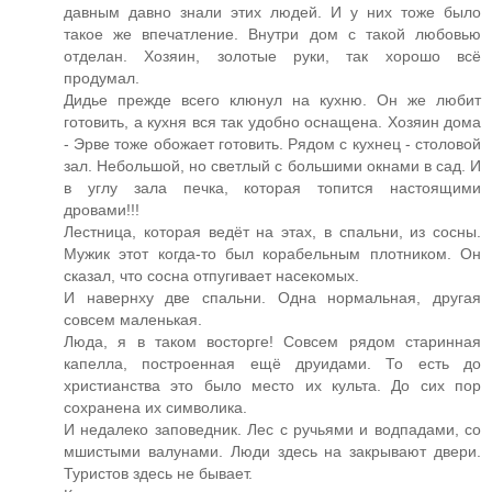
давным давно знали этих людей. И у них тоже было
такое же впечатление. Внутри дом с такой любовью
отделан. Хозяин, золотые руки, так хорошо всё
продумал.
Дидье прежде всего клюнул на кухню. Он же любит
готовить, а кухня вся так удобно оснащена. Хозяин дома
- Эрве тоже обожает готовить. Рядом с кухнец - столовой
зал. Небольшой, но светлый с большими окнами в сад. И
в углу зала печка, которая топится настоящими
дровами!!!
Лестница, которая ведёт на этах, в спальни, из сосны.
Мужик этот когда-то был корабельным плотником. Он
сказал, что сосна отпугивает насекомых.
И навернху две спальни. Одна нормальная, другая
совсем маленькая.
Люда, я в таком восторге! Совсем рядом старинная
капелла, построенная ещё друидами. То есть до
христианства это было место их культа. До сих пор
сохранена их символика.
И недалеко заповедник. Лес с ручьями и водпадами, со
мшистыми валунами. Люди здесь на закрывают двери.
Туристов здесь не бывает.