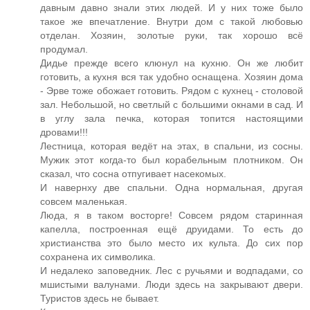
давным давно знали этих людей. И у них тоже было
такое же впечатление. Внутри дом с такой любовью
отделан. Хозяин, золотые руки, так хорошо всё
продумал.
Дидье прежде всего клюнул на кухню. Он же любит
готовить, а кухня вся так удобно оснащена. Хозяин дома
- Эрве тоже обожает готовить. Рядом с кухнец - столовой
зал. Небольшой, но светлый с большими окнами в сад. И
в углу зала печка, которая топится настоящими
дровами!!!
Лестница, которая ведёт на этах, в спальни, из сосны.
Мужик этот когда-то был корабельным плотником. Он
сказал, что сосна отпугивает насекомых.
И навернху две спальни. Одна нормальная, другая
совсем маленькая.
Люда, я в таком восторге! Совсем рядом старинная
капелла, построенная ещё друидами. То есть до
христианства это было место их культа. До сих пор
сохранена их символика.
И недалеко заповедник. Лес с ручьями и водпадами, со
мшистыми валунами. Люди здесь на закрывают двери.
Туристов здесь не бывает.