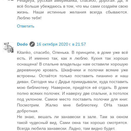
Pelageya, русская американка, спасибо, дорогая. Да, я
всё больше убеждаюсь в том, что мы сами создаём свою
жизнь. Наши истинные желания всегда сбываются.
Люблю тебя!
Ответить
Dodo
16 октября 2020 г. в 21:57
Kitanko, спасибо, Оленька. В принципе, в доме уже всё
есть. И именно так, как я люблю. Кухня так хорошо
оснащена! В спальне владельцы нам оставили хорошую
деревянную кровать. Шкафчики и полочки всякие уже
встроены. Остаётся только поставить пианино и наш
диван. Сегодня мы с Дидье прикидывали, куда поставить
мою библиотеку. Наверное, придётся её отдать. В доме
полно всяких полочек. И наверху две спальни, а потолок
под уклоном. Самое место поставить полочки для книг.
Посмотрим. Жалко мне библиотеку. ОНа такая
добротная.
Не знаю, вешать ли занавески в зале. Там за окном
такой чудесный вид. Сами окна так хорошо смотрятся.
Всегда любила занавески. Ладно, там видно будет.