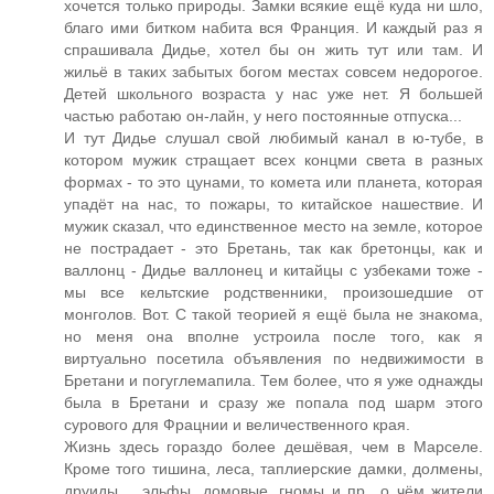
хочется только природы. Замки всякие ещё куда ни шло,
благо ими битком набита вся Франция. И каждый раз я
спрашивала Дидье, хотел бы он жить тут или там. И
жильё в таких забытых богом местах совсем недорогое.
Детей школьного возраста у нас уже нет. Я большей
частью работаю он-лайн, у него постоянные отпуска...
И тут Дидье слушал свой любимый канал в ю-тубе, в
котором мужик стращает всех концми света в разных
формах - то это цунами, то комета или планета, которая
упадёт на нас, то пожары, то китайское нашествие. И
мужик сказал, что единственное место на земле, которое
не пострадает - это Бретань, так как бретонцы, как и
валлонц - Дидье валлонец и китайцы с узбеками тоже -
мы все кельтские родственники, произошедшие от
монголов. Вот. С такой теорией я ещё была не знакома,
но меня она вполне устроила после того, как я
виртуально посетила объявления по недвижимости в
Бретани и погуглемапила. Тем более, что я уже однажды
была в Бретани и сразу же попала под шарм этого
сурового для Фрацнии и величественного края.
Жизнь здесь гораздо более дешёвая, чем в Марселе.
Кроме того тишина, леса, таплиерские дамки, долмены,
друиды.... эльфы, домовые, гномы и пр., о чём жители