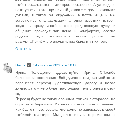
любят рассзказывать, это просто сказочно. А уж когда я
наткнулась на этот пряничный домик с садом с вековыми
дубами, в таком же окружении...а потом ещё и мы
встретились с владельцами..., одна изредких встреч,
когда ты сразу узнаёшь свою родственную душу, и
общание проходит так легко и комфортно, словно
родные люди встретились после долгих лет
разлуки...Причём это впечатление было и у них тоже...
Ответить
Dodo
14 октября 2020 г. в 10:00
Ирина Полещенко, здравствуйте, Ирина. СПасибо
большое за пожелания. Всё думаю о том, как мой котик
перенесёт переезд. Десятичасовую дорогу и новое
жильё. Зато у него будет настоящая печь с огнём и свой
сад.
Переезд будет не таким сложным, так как я старалась не
обрастать барахлом. Из ценного есть только пианино.
Как будто я чувствовала, что долго не задержусь в своей
любимой квартире. Мы долго тянули с ремонтом, с