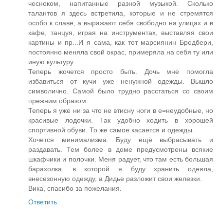
чесноком, напитанные разной музыкой. Сколько
талантов я здесь встретила, которые и не стремятся
особо к славе, а выражают себя свободно на улицах и в
кафе, танцуя, играя на инструментах, выставляя свои
картины и пр...И я сама, как тот марсиянин Бредбери,
постоянно меняла свой окрас, примеряла на себя ту или
иную культуру.
Теперь жочется просто быть. Дочь мне помогла
избавиться от кучи уже ненужной одежды. Вышло
символично. Самой было трудно расстаться со своим
прежним образом.
Теперь я уже ни за что не втисну ноги в е=неудобные, но
красивые лодочки. Так удобно ходить в хорошей
спортивной обуви. То же самое касается и одежды.
Хочется минимализма. Буду ещё выбрасывать и
раздавать. Тем более в доме предусмотрены всякие
шкафчики и полочки. Меня радует, что там есть большая
барахолка, в которой я буду хранить одеяла,
внесезонную одежду, а Дидье разложит свои железки.
Вика, спасибо за пожелания.
Ответить