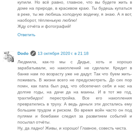
купили. Но всё равно, главное, что вы будете жить в
доме на природе, в красивом краю. Ты будешь купаться
в реке, ты же любишь холодную водичку, я знаю. А я вот,
наоборот, тёпленькую люблю!
Жду отчёта и фотографий!
Ответить
Dodo
13 октября 2020 г. в 21:18
Людмила, как-то мы с Дидье, хоть и хорошо
зарабатывали, но накоплений не сделали. Кредит в
банке нам по возрасту уже не дадут. Так что буем жить-
поживать. В жизни всего не предусмотреть. До сих пор
помн, как папа был рад, что обсепечил себя и нас на
долгие годы, на дачи да на маины. И в тот же год,
трахтибидох! перестройка. Все его накопления
превратились в труху. А ведь деньги эти достались ему
большим трудом и риском. Во время войн часто он под
пулями и бомбами следил за развитием событий и
посылал отчёты.
Ну, да ладно! Живы, и хорошо! Главное, совесть чиста.