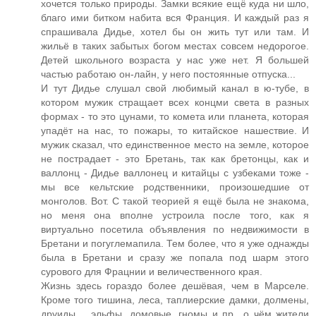
хочется только природы. Замки всякие ещё куда ни шло,
благо ими битком набита вся Франция. И каждый раз я
спрашивала Дидье, хотел бы он жить тут или там. И
жильё в таких забытых богом местах совсем недорогое.
Детей школьного возраста у нас уже нет. Я большей
частью работаю он-лайн, у него постоянные отпуска...
И тут Дидье слушал свой любимый канал в ю-тубе, в
котором мужик стращает всех концми света в разных
формах - то это цунами, то комета или планета, которая
упадёт на нас, то пожары, то китайское нашествие. И
мужик сказал, что единственное место на земле, которое
не пострадает - это Бретань, так как бретонцы, как и
валлонц - Дидье валлонец и китайцы с узбеками тоже -
мы все кельтские родственники, произошедшие от
монголов. Вот. С такой теорией я ещё была не знакома,
но меня она вполне устроила после того, как я
виртуально посетила объявления по недвижимости в
Бретани и погуглемапила. Тем более, что я уже однажды
была в Бретани и сразу же попала под шарм этого
сурового для Фрацнии и величественного края.
Жизнь здесь гораздо более дешёвая, чем в Марселе.
Кроме того тишина, леса, таплиерские дамки, долмены,
друиды.... эльфы, домовые, гномы и пр., о чём жители