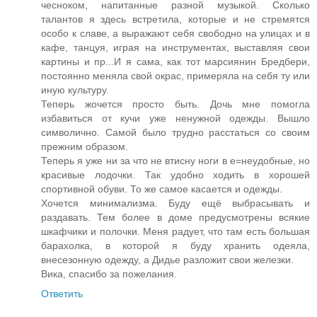
чесноком, напитанные разной музыкой. Сколько
талантов я здесь встретила, которые и не стремятся
особо к славе, а выражают себя свободно на улицах и в
кафе, танцуя, играя на инструментах, выставляя свои
картины и пр...И я сама, как тот марсиянин Бредбери,
постоянно меняла свой окрас, примеряла на себя ту или
иную культуру.
Теперь жочется просто быть. Дочь мне помогла
избавиться от кучи уже ненужной одежды. Вышло
символично. Самой было трудно расстаться со своим
прежним образом.
Теперь я уже ни за что не втисну ноги в е=неудобные, но
красивые лодочки. Так удобно ходить в хорошей
спортивной обуви. То же самое касается и одежды.
Хочется минимализма. Буду ещё выбрасывать и
раздавать. Тем более в доме предусмотрены всякие
шкафчики и полочки. Меня радует, что там есть большая
барахолка, в которой я буду хранить одеяла,
внесезонную одежду, а Дидье разложит свои железки.
Вика, спасибо за пожелания.
Ответить