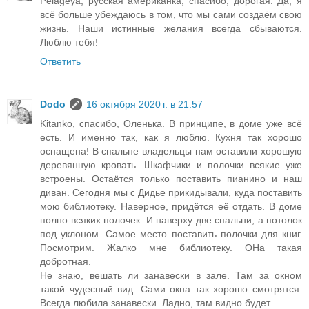
Pelageya, русская американка, спасибо, дорогая. Да, я
всё больше убеждаюсь в том, что мы сами создаём свою
жизнь. Наши истинные желания всегда сбываются.
Люблю тебя!
Ответить
Dodo
16 октября 2020 г. в 21:57
Kitanko, спасибо, Оленька. В принципе, в доме уже всё
есть. И именно так, как я люблю. Кухня так хорошо
оснащена! В спальне владельцы нам оставили хорошую
деревянную кровать. Шкафчики и полочки всякие уже
встроены. Остаётся только поставить пианино и наш
диван. Сегодня мы с Дидье прикидывали, куда поставить
мою библиотеку. Наверное, придётся её отдать. В доме
полно всяких полочек. И наверху две спальни, а потолок
под уклоном. Самое место поставить полочки для книг.
Посмотрим. Жалко мне библиотеку. ОНа такая
добротная.
Не знаю, вешать ли занавески в зале. Там за окном
такой чудесный вид. Сами окна так хорошо смотрятся.
Всегда любила занавески. Ладно, там видно будет.