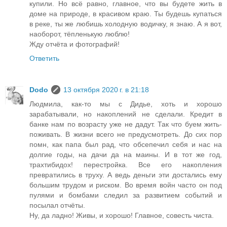
купили. Но всё равно, главное, что вы будете жить в
доме на природе, в красивом краю. Ты будешь купаться
в реке, ты же любишь холодную водичку, я знаю. А я вот,
наоборот, тёпленькую люблю!
Жду отчёта и фотографий!
Ответить
Dodo
13 октября 2020 г. в 21:18
Людмила, как-то мы с Дидье, хоть и хорошо
зарабатывали, но накоплений не сделали. Кредит в
банке нам по возрасту уже не дадут. Так что буем жить-
поживать. В жизни всего не предусмотреть. До сих пор
помн, как папа был рад, что обсепечил себя и нас на
долгие годы, на дачи да на маины. И в тот же год,
трахтибидох! перестройка. Все его накопления
превратились в труху. А ведь деньги эти достались ему
большим трудом и риском. Во время войн часто он под
пулями и бомбами следил за развитием событий и
посылал отчёты.
Ну, да ладно! Живы, и хорошо! Главное, совесть чиста.