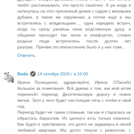
любят рассзказывать, это просто сказочно. А уж когда я
наткнулась на этот пряничный домик с садом с вековыми
дубами, в таком же окружении...а потом ещё и мы
встретились с владельцами..., одна изредких встреч,
когда ты сразу узнаёшь свою родственную душу, и
общание проходит так легко и комфортно, словно
родные люди встретились после долгих лет
разлуки...Причём это впечатление было и у них тоже...
Ответить
Dodo
14 октября 2020 г. в 10:00
Ирина Полещенко, здравствуйте, Ирина. СПасибо
большое за пожелания. Всё думаю о том, как мой котик
перенесёт переезд. Десятичасовую дорогу и новое
жильё. Зато у него будет настоящая печь с огнём и свой
сад.
Переезд будет не таким сложным, так как я старалась не
обрастать барахлом. Из ценного есть только пианино.
Как будто я чувствовала, что долго не задержусь в своей
любимой квартире. Мы долго тянули с ремонтом, с