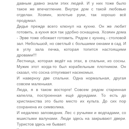
давным давно знали этих людей. И у них тоже было
такое же впечатление. Внутри дом с такой любовью
отделан. Хозяин, золотые руки, так хорошо всё
продумал.
Дидье прежде всего клюнул на кухню. Он же любит
готовить, а кухня вся так удобно оснащена. Хозяин дома
- Эрве тоже обожает готовить. Рядом с кухнец - столовой
зал. Небольшой, но светлый с большими окнами в сад. И
в углу зала печка, которая топится настоящими
дровами!!!
Лестница, которая ведёт на этах, в спальни, из сосны.
Мужик этот когда-то был корабельным плотником. Он
сказал, что сосна отпугивает насекомых.
И навернху две спальни. Одна нормальная, другая
совсем маленькая.
Люда, я в таком восторге! Совсем рядом старинная
капелла, построенная ещё друидами. То есть до
христианства это было место их культа. До сих пор
сохранена их символика.
И недалеко заповедник. Лес с ручьями и водпадами, со
мшистыми валунами. Люди здесь на закрывают двери.
Туристов здесь не бывает.