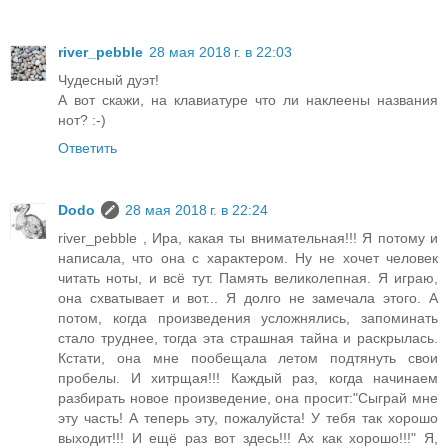
river_pebble
28 мая 2018 г. в 22:03
Чудесный дуэт!
А вот скажи, на клавиатуре что ли наклеены названия
нот? :-)
Ответить
Dodo
28 мая 2018 г. в 22:24
river_pebble , Ира, какая ты внимательная!!! Я потому и
написала, что она с характером. Ну не хочет человек
читать ноты, и всё тут. Память великолепная. Я играю,
она схватывает и вот... Я долго не замечала этого. А
потом, когда произведения усложнялись, запоминать
стало труднее, тогда эта страшная тайна и раскрылась.
Кстати, она мне пообещала летом подтянуть свои
пробелы. И хитрщая!!! Каждый раз, когда начинаем
разбирать новое произведение, она просит:"Сыграй мне
эту часть! А теперь эту, пожалуйста! У тебя так хорошо
выходит!!! И ещё раз вот здесь!!! Ах как хорошо!!!" Я,