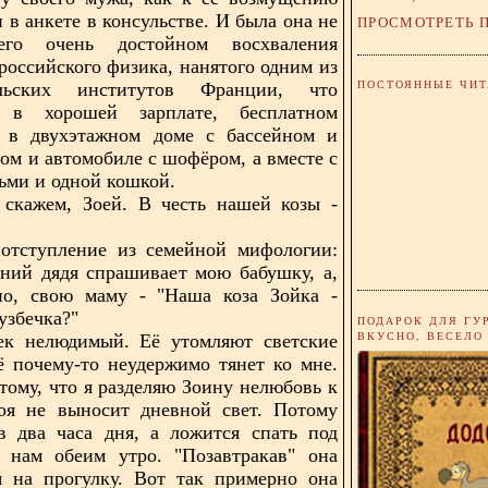
 в анкете в консульстве. И была она не
ПРОСМОТРЕТЬ 
го очень достойном восхваления
российского физика, нанятого одним из
ПОСТОЯННЫЕ ЧИТ
ельских институтов Франции, что
 в хорошей зарплате, бесплатном
 в двухэтажном доме с бассейном и
ом и автомобиле с шофёром, а вместе с
тьми и одной кошкой.
 скажем, Зоей. В честь нашей козы -
 отступление из семейной мифологии:
ний дядя спрашивает мою бабушку, а,
ьно, свою маму - "Наша коза Зойка -
узбечка?"
ПОДАРОК ДЛЯ ГУ
ВКУСНО, ВЕСЕЛО
век нелюдимый. Её утомляют светские
ё почему-то неудержимо тянет ко мне.
тому, что я разделяю Зоину нелюбовь к
оя не выносит дневной свет. Потому
в два часа дня, а ложится спать под
е нам обеим утро. "Позавтракав" она
я на прогулку. Вот так примерно она