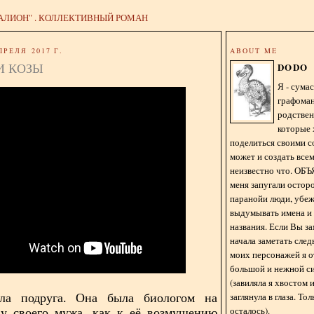
АЛИОН" . КОЛЛЕКТИВНЫЙ РОМАН
ПРЕЛЯ 2017 Г.
ABOUT ME
И КОЗЫ
DODO
Я - сум
графома
родстве
которые 
поделиться своими с
может и создать всем
неизвестно что. О
меня запугали остор
паранойи люди, убе
выдумывать имена и
названия. Если Вы за
начала заметать сле
моих персонажей я 
большой и нежной с
(завиляла я хвостом
заглянула в глаза. То
а подруга. Она была биологом на
осталось).
 у своего мужа, как к её возмущению