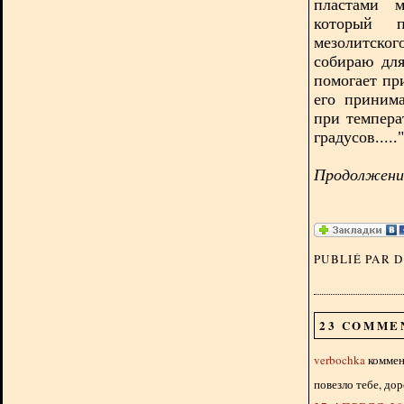
пластами м
который п
мезолитско
собираю дл
помогает пр
его приним
при темпера
градусов....."
Продолжение
PUBLIÉ PAR 
23 COMME
verbochka
коммент
повезло тебе, дор