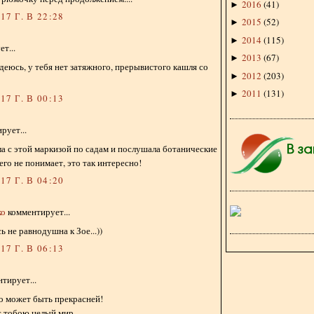
2016
(
41
)
►
7 Г. В 22:28
2015
(
52
)
►
2014
(
115
)
►
т...
2013
(
67
)
►
деюсь, у тебя нет затяжного, прерывистого кашля со
2012
(
203
)
►
2011
(
131
)
►
7 Г. В 00:13
рует...
яла с этой маркизой по садам и послушала ботанические
его не понимает, это так интересно!
7 Г. В 04:20
ко
комментирует...
ь не равнодушна к Зое...))
7 Г. В 06:13
тирует...
о может быть прекрасней!
с тобою целый мир.