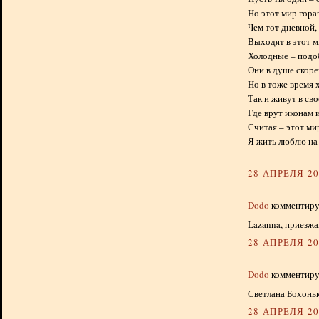
Но этот мир гора
Чем тот дневной, 
Выходят в этот м
Холодные – подо
Они в душе скоре
Но в тоже время 
Так и живут в св
Где врут иконам 
Считая – этот ми
Я жить люблю на 
28 АПРЕЛЯ 201
Dodo
комментируе
Lazanna, приезжа
28 АПРЕЛЯ 201
Dodo
комментируе
Светлана Бохонько
28 АПРЕЛЯ 201