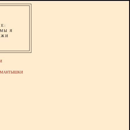
ИЕ:
ОМЫ Я
АЖИ
И
Й МАНТЫШКИ