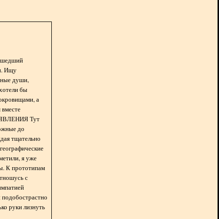
асшедший
н. Ищу
нные души,
хотели бы
окровищами, а
 вместе
БЪЯВЛЕНИЯ Тут
ожные до
ждая тщательно
 географические
метили, я уже
ды. К прототипам
отношусь с
импатией
 и подобострастно
лько руки лизнуть