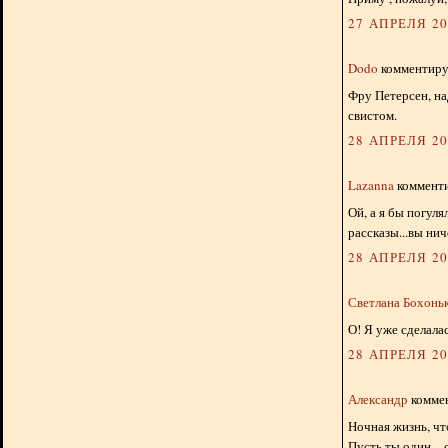
27 АПРЕЛЯ 201
Dodo
комментируе
Фру Петерсен, на
свистом.
28 АПРЕЛЯ 201
Lazanna
комменти
Ой, а я бы погул
рассказы...вы нич
28 АПРЕЛЯ 201
Светлана Бохонь
О! Я уже сделалас
28 АПРЕЛЯ 201
Александр
коммен
Ночная жизнь, чт
Пусть ты один – 