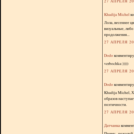
27 АПРЕЛЯ 201
Khadija Michel
ко
Лола, весеннее ц
визуальные, либо
продолжения...
27 АПРЕЛЯ 201
Dodo
комментируе
verbochka:)))))
27 АПРЕЛЯ 201
Dodo
комментируе
Khadija Michel, 
образов наступае
поэтичности.
27 АПРЕЛЯ 201
Датчанка
коммент
Приму , пожалуй,