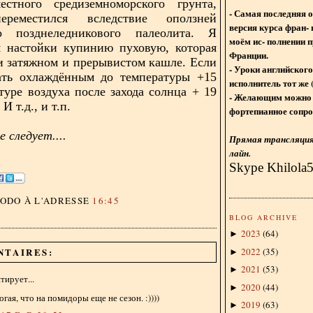
естного средиземноморского грунта,
- Самая последняя 
ереместился вследствие оползней
версия курса фран- 
го позднеледникового палеолита. Я
моём ис- полнении п
я настойки купинию пуховую, которая
Франции.
и затяжном и прерывистом кашле. Если
- Уроки английского
ать охлаждённым до температуры +15
исполнитель тот же 
туре воздуха после захода солнца + 19
- Желающим можно 
 И т.д., и т.п.
фортепианное сопро
 следует....
Прямая трансляция 
лайн.
Skype Khilola
DODO
À L'ADRESSE
16:45
BLOG ARCHIVE
2023
(
64
)
►
2022
(
35
)
NTAIRES:
►
2021
(
53
)
►
ирует...
2020
(
44
)
►
огая, что на помидоры еще не сезон. :))))
2019
(
63
)
►