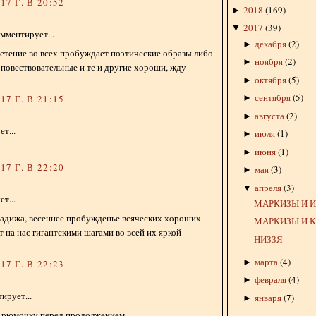
7 Г. В 20:52
2018
(
169
)
►
2017
(
39
)
▼
мментирует...
декабря
(
2
)
►
ветение во всех пробуждает поэтические образы либо
ноября
(
2
)
►
 повествовательные и те и другие хороши, жду
октября
(
5
)
►
сентября
(
5
)
►
7 Г. В 21:15
августа
(
2
)
►
т...
июля
(
1
)
►
июня
(
1
)
►
7 Г. В 22:20
мая
(
3
)
►
апреля
(
3
)
▼
т...
МАРКИЗЫ И 
Хадижа, весеннее пробужденье всяческих хороших
МАРКИЗЫ И 
т на нас гигантскими шагами во всей их яркой
НИЗЗЯ
марта
(
4
)
►
7 Г. В 22:23
февраля
(
4
)
►
ирует...
января
(
7
)
►
 рюмочку перед продолжением....