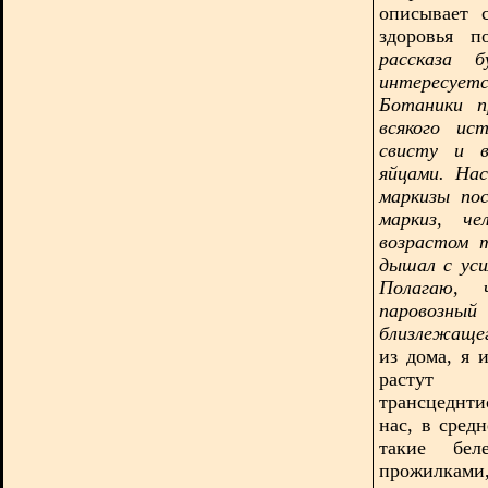
описывает 
здоровья 
рассказа 
интересуетс
Ботаники п
всякого ис
свисту и в
яйцами. На
маркизы по
маркиз, че
возрастом 
дышал с ус
Полагаю, 
паровозный
близлежаще
из дома, я 
растут в
трансцеднти
нас, в сред
такие бел
прожилками