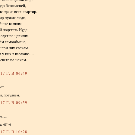
здо безопасней,
когда из всех квартир.
ир чужие люди,
бные камням.
й подстать Иуде,
ходят по церквям.
оём самообмане,
и при них свечам.
р у них в кармане….
свете по ночам.
7 Г. В 06:49
т...
й, погуляем.
7 Г. В 09:59
т...
)))))))
7 Г. В 10:28