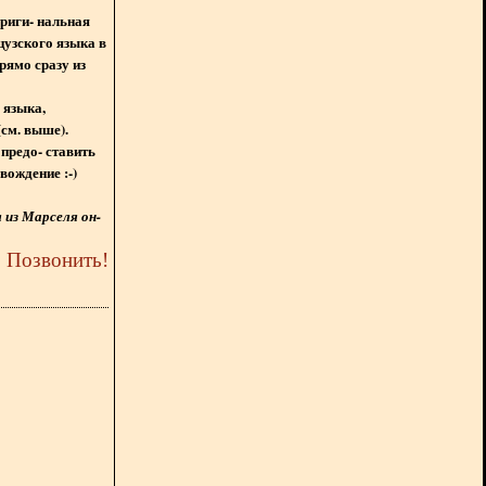
ориги- нальная
цузского языка в
рямо сразу из
 языка,
(см. выше).
предо- ставить
вождение :-)
из Марселя он-
5
Позвонить
!