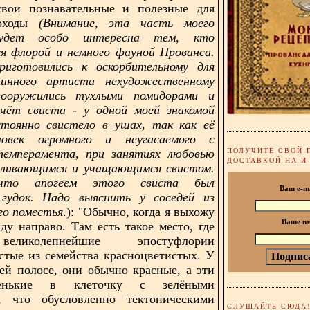
свои познавательные и полезные для
походы
(Внимание, эта часть моего
будет особо интересна тем, кто
я флорой и немного фауной Прованса.
риготовились к оскорбительному для
тинного артиста нехудожественному
ооружились тухлыми помидорами и
счёт свиста - у одной моей знакомой
стоянно свистело в ушах, так как её
ловек огромного и неугасаемого с
ПОЛУЧИТЕ СВОЙ 
темперамента, при занятиях любовью
ДОСТАВКОЙ НА И
иливающимся и учащающимся свистом.
что апогеем этого свиста был
Ваш e-m
 гудок. Надо выяснить у соседей из
го поместья
.): "Обычно, когда я выхожу
Ваше и
иду направо. Там есть такое место, где
еликолепнейшие эпостуфлории
стые из семейства красноцветистых. У
ней полосе, они обычно красные, а эти
енькие в клеточку с зелёными
, что обусловленно тектоническими
СЛУШАЙТЕ СЮДА