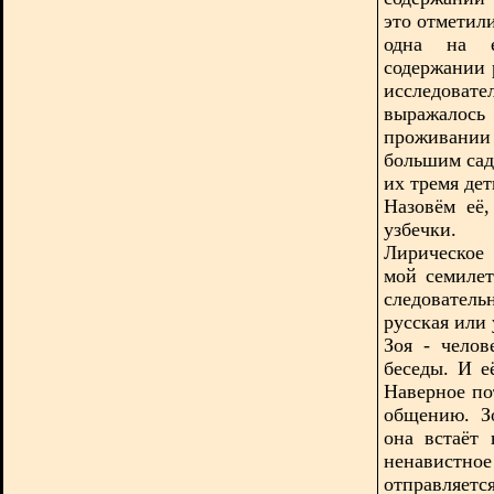
это отметили
одна на е
содержании 
исследоват
выражалось
проживании
большим сад
их тремя де
Назовём её,
узбечки.
Лирическое
мой семилет
следовател
русская или 
Зоя - чело
беседы. И е
Наверное по
общению. З
она встаёт 
ненавистно
отправляетс