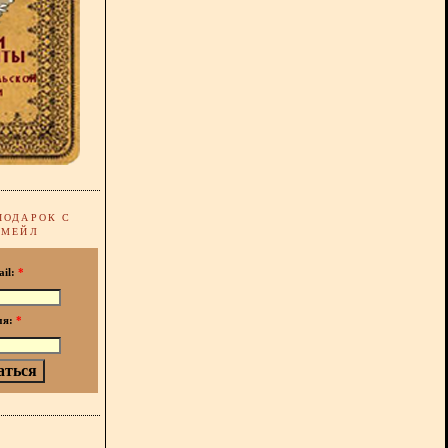
ПОДАРОК С
-МЕЙЛ
ail:
*
мя:
*
!