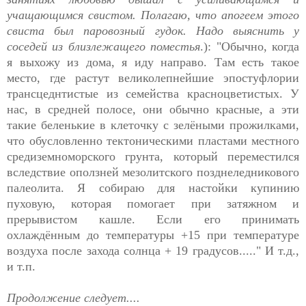
учащающимся свистом. Полагаю, что апогеем этого
свиста был паровозный гудок. Надо выяснить у
соседей из близлежащего поместья
.): "Обычно, когда
я выхожу из дома, я иду направо. Там есть такое
место, где растут великолепнейшие эпостуфлории
трансцеднтистые из семейства красноцветистых. У
нас, в средней полосе, они обычно красные, а эти
такие беленькие в клеточку с зелёными прожилками,
что обусловленно тектоническими пластами местного
средиземноморского грунта, который переместился
вследствие оползней мезолитского позднеледникового
палеолита. Я собираю для настойки купинию
пуховую, которая помогает при затяжном и
прерывистом кашле. Если его принимать
охлаждённым до температуры +15 при температуре
воздуха после захода солнца + 19 градусов....." И т.д.,
и т.п.
Продолжение следует....