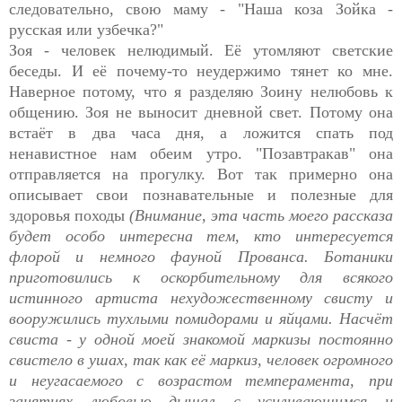
следовательно, свою маму - "Наша коза Зойка -
русская или узбечка?"
Зоя - человек нелюдимый. Её утомляют светские
беседы. И её почему-то неудержимо тянет ко мне.
Наверное потому, что я разделяю Зоину нелюбовь к
общению. Зоя не выносит дневной свет. Потому она
встаёт в два часа дня, а ложится спать под
ненавистное нам обеим утро. "Позавтракав" она
отправляется на прогулку. Вот так примерно она
описывает свои познавательные и полезные для
здоровья походы
(Внимание, эта часть моего рассказа
будет особо интересна тем, кто интересуется
флорой и немного фауной Прованса. Ботаники
приготовились к оскорбительному для всякого
истинного артиста нехудожественному свисту и
вооружились тухлыми помидорами и яйцами. Насчёт
свиста - у одной моей знакомой маркизы постоянно
свистело в ушах, так как её маркиз, человек огромного
и неугасаемого с возрастом темперамента, при
занятиях любовью дышал с усиливающимся и