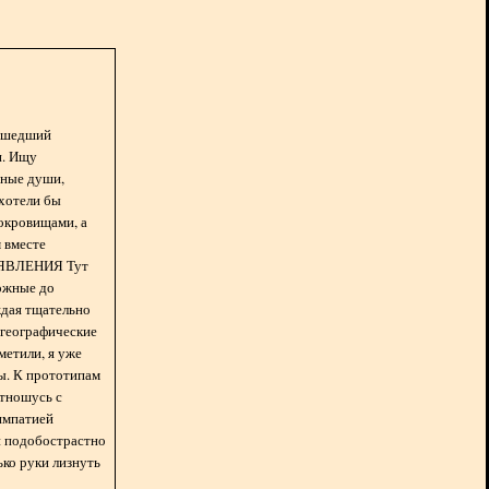
асшедший
н. Ищу
нные души,
хотели бы
окровищами, а
 вместе
БЪЯВЛЕНИЯ Тут
ожные до
ждая тщательно
 географические
метили, я уже
ды. К прототипам
отношусь с
импатией
 и подобострастно
лько руки лизнуть