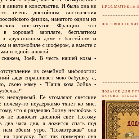
 в анкете в консульстве. И была она не
ПРОСМОТРЕТЬ 
го очень достойном восхваления
российского физика, нанятого одним из
ПОСТОЯННЫЕ ЧИТ
ельских институтов Франции, что
 в хорошей зарплате, бесплатном
 в двухэтажном доме с бассейном и
ом и автомобиле с шофёром, а вместе с
тьми и одной кошкой.
 скажем, Зоей. В честь нашей козы -
 отступление из семейной мифологии:
ний дядя спрашивает мою бабушку, а,
ьно, свою маму - "Наша коза Зойка -
узбечка?"
ПОДАРОК ДЛЯ ГУ
ВКУСНО, ВЕСЕЛО
век нелюдимый. Её утомляют светские
ё почему-то неудержимо тянет ко мне.
тому, что я разделяю Зоину нелюбовь к
оя не выносит дневной свет. Потому
в два часа дня, а ложится спать под
е нам обеим утро. "Позавтракав" она
я на прогулку. Вот так примерно она