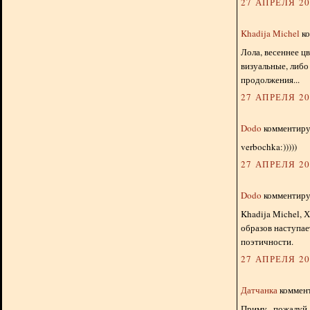
27 АПРЕЛЯ 201
Khadija Michel
ко
Лола, весеннее ц
визуальные, либо
продолжения...
27 АПРЕЛЯ 201
Dodo
комментируе
verbochka:)))))
27 АПРЕЛЯ 201
Dodo
комментируе
Khadija Michel, 
образов наступае
поэтичности.
27 АПРЕЛЯ 201
Датчанка
коммент
Приму , пожалуй,