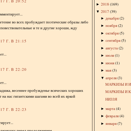
7 Г. В 20:52
2018
(
169
)
►
2017
(
39
)
▼
мментирует...
декабря
(
2
)
►
ветение во всех пробуждает поэтические образы либо
ноября
(
2
)
►
 повествовательные и те и другие хороши, жду
октября
(
5
)
►
сентября
(
5
)
►
7 Г. В 21:15
августа
(
2
)
►
т...
июля
(
1
)
►
июня
(
1
)
►
7 Г. В 22:20
мая
(
3
)
►
апреля
(
3
)
▼
т...
МАРКИЗЫ И 
Хадижа, весеннее пробужденье всяческих хороших
МАРКИЗЫ И 
т на нас гигантскими шагами во всей их яркой
НИЗЗЯ
марта
(
4
)
►
7 Г. В 22:23
февраля
(
4
)
►
ирует...
января
(
7
)
►
 рюмочку перед продолжением....