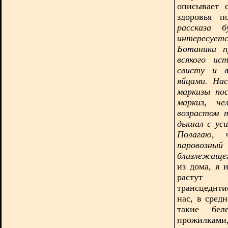
описывает 
здоровья 
рассказа 
интересуетс
Ботаники п
всякого ис
свисту и в
яйцами. На
маркизы по
маркиз, че
возрастом 
дышал с ус
Полагаю, 
паровозный
близлежаще
из дома, я 
растут в
трансцеднти
нас, в сред
такие бел
прожилками