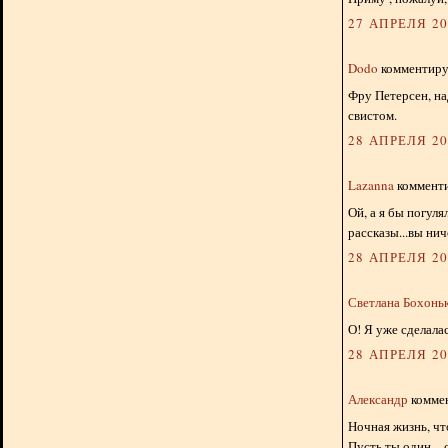
27 АПРЕЛЯ 201
Dodo
комментируе
Фру Петерсен, на
свистом.
28 АПРЕЛЯ 201
Lazanna
комменти
Ой, а я бы погул
рассказы...вы нич
28 АПРЕЛЯ 201
Светлана Бохонь
О! Я уже сделалас
28 АПРЕЛЯ 201
Александр
коммен
Ночная жизнь, чт
Пусть ты один – 