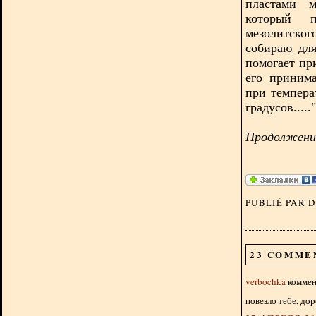
пластами м
который п
мезолитско
собираю дл
помогает пр
его приним
при темпера
градусов....."
Продолжение
PUBLIÉ PAR 
23 COMME
verbochka
коммент
повезло тебе, дор