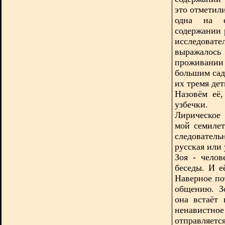
это отметили
одна на е
содержании 
исследоват
выражалось
проживании
большим сад
их тремя де
Назовём её,
узбечки.
Лирическое
мой семилет
следовател
русская или 
Зоя - чело
беседы. И е
Наверное по
общению. З
она встаёт 
ненавистно
отправляетс