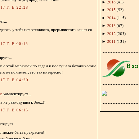
2016
(
41
)
►
7 Г. В 22:28
2015
(
52
)
►
2014
(
115
)
►
т...
2013
(
67
)
►
деюсь, у тебя нет затяжного, прерывистого кашля со
2012
(
203
)
►
2011
(
131
)
►
7 Г. В 00:13
рует...
яла с этой маркизой по садам и послушала ботанические
его не понимает, это так интересно!
7 Г. В 04:20
ко
комментирует...
ь не равнодушна к Зое...))
7 Г. В 06:13
тирует...
о может быть прекрасней!
с тобою целый мир.