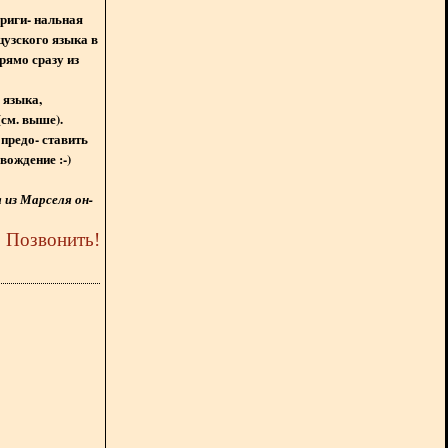
ориги- нальная
цузского языка в
рямо сразу из
 языка,
(см. выше).
предо- ставить
вождение :-)
из Марселя он-
5
Позвонить
!