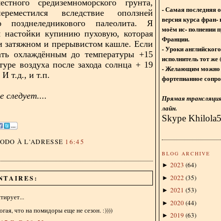
естного средиземноморского грунта,
- Самая последняя 
ереместился вследствие оползней
версия курса фран- 
го позднеледникового палеолита. Я
моём ис- полнении п
я настойки купинию пуховую, которая
Франции.
и затяжном и прерывистом кашле. Если
- Уроки английского
ать охлаждённым до температуры +15
исполнитель тот же 
туре воздуха после захода солнца + 19
- Желающим можно 
 И т.д., и т.п.
фортепианное сопро
 следует....
Прямая трансляция 
лайн.
Skype Khilola
DODO
À L'ADRESSE
16:45
BLOG ARCHIVE
2023
(
64
)
►
2022
(
35
)
NTAIRES:
►
2021
(
53
)
►
ирует...
2020
(
44
)
►
огая, что на помидоры еще не сезон. :))))
2019
(
63
)
►