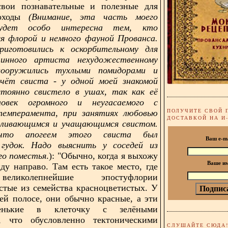
свои познавательные и полезные для
походы
(Внимание, эта часть моего
будет особо интересна тем, кто
я флорой и немного фауной Прованса.
риготовились к оскорбительному для
тинного артиста нехудожественному
ооружились тухлыми помидорами и
счёт свиста - у одной моей знакомой
стоянно свистело в ушах, так как её
ловек огромного и неугасаемого с
ПОЛУЧИТЕ СВОЙ 
темперамента, при занятиях любовью
ДОСТАВКОЙ НА И
иливающимся и учащающимся свистом.
что апогеем этого свиста был
Ваш e-m
 гудок. Надо выяснить у соседей из
го поместья
.): "Обычно, когда я выхожу
Ваше и
иду направо. Там есть такое место, где
еликолепнейшие эпостуфлории
стые из семейства красноцветистых. У
ней полосе, они обычно красные, а эти
енькие в клеточку с зелёными
, что обусловленно тектоническими
СЛУШАЙТЕ СЮДА