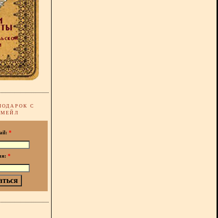
ПОДАРОК С
-МЕЙЛ
ail:
*
мя:
*
!