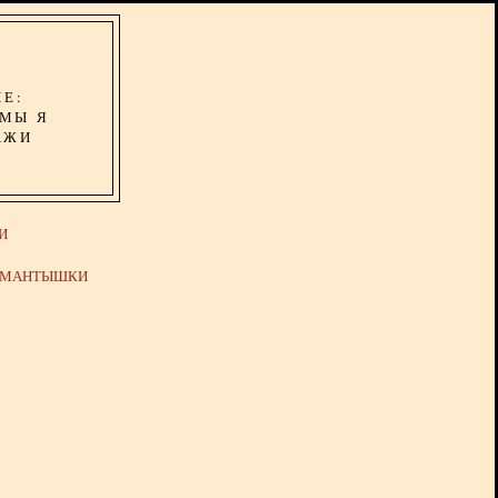
ИЕ:
ОМЫ Я
АЖИ
И
Й МАНТЫШКИ