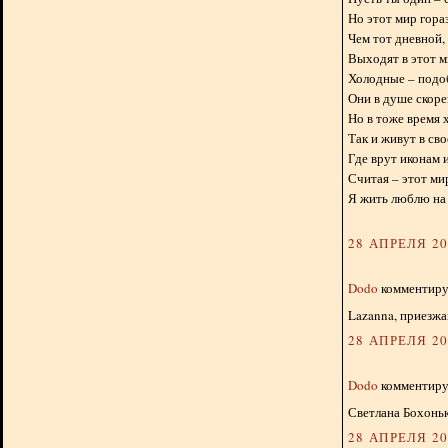
Но этот мир гора
Чем тот дневной, 
Выходят в этот м
Холодные – подо
Они в душе скоре
Но в тоже время 
Так и живут в св
Где врут иконам 
Считая – этот ми
Я жить люблю на 
28 АПРЕЛЯ 201
Dodo
комментируе
Lazanna, приезжа
28 АПРЕЛЯ 201
Dodo
комментируе
Светлана Бохонько
28 АПРЕЛЯ 201