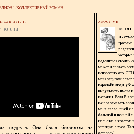
АЛИОН" . КОЛЛЕКТИВНЫЙ РОМАН
ПРЕЛЯ 2017 Г.
ABOUT ME
И КОЗЫ
DODO
Я - сум
графома
родстве
которые 
поделиться своими с
может и создать всем
неизвестно что. О
меня запугали остор
паранойи люди, убе
выдумывать имена и
названия. Если Вы за
начала заметать сле
моих персонажей я 
большой и нежной с
(завиляла я хвостом
заглянула в глаза. То
а подруга. Она была биологом на
осталось).
 у своего мужа, как к её возмущению