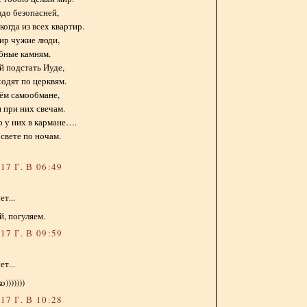
здо безопасней,
когда из всех квартир.
ир чужие люди,
бные камням.
й подстать Иуде,
ходят по церквям.
оём самообмане,
и при них свечам.
р у них в кармане….
свете по ночам.
7 Г. В 06:49
т...
й, погуляем.
7 Г. В 09:59
т...
)))))))
7 Г. В 10:28