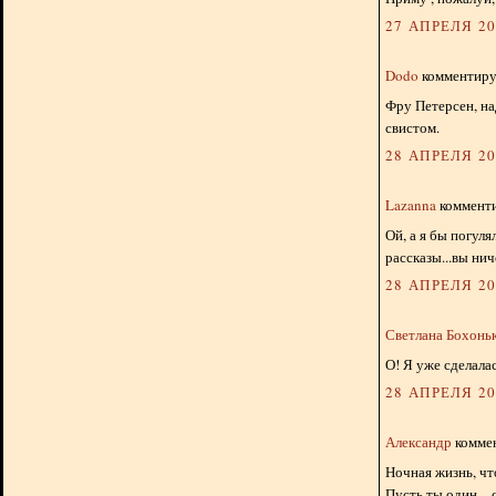
27 АПРЕЛЯ 201
Dodo
комментируе
Фру Петерсен, на
свистом.
28 АПРЕЛЯ 201
Lazanna
комменти
Ой, а я бы погул
рассказы...вы нич
28 АПРЕЛЯ 201
Светлана Бохонь
О! Я уже сделалас
28 АПРЕЛЯ 201
Александр
коммен
Ночная жизнь, чт
Пусть ты один – 