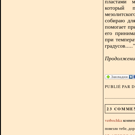
пластами м
который п
мезолитско
собираю дл
помогает пр
его приним
при темпера
градусов....."
Продолжение
PUBLIÉ PAR 
23 COMME
verbochka
коммент
повезло тебе, дор