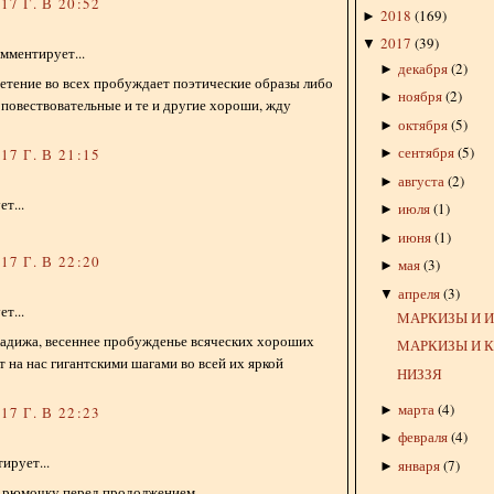
7 Г. В 20:52
2018
(
169
)
►
2017
(
39
)
▼
мментирует...
декабря
(
2
)
►
ветение во всех пробуждает поэтические образы либо
ноября
(
2
)
►
 повествовательные и те и другие хороши, жду
октября
(
5
)
►
сентября
(
5
)
►
7 Г. В 21:15
августа
(
2
)
►
т...
июля
(
1
)
►
июня
(
1
)
►
7 Г. В 22:20
мая
(
3
)
►
апреля
(
3
)
▼
т...
МАРКИЗЫ И 
Хадижа, весеннее пробужденье всяческих хороших
МАРКИЗЫ И 
т на нас гигантскими шагами во всей их яркой
НИЗЗЯ
марта
(
4
)
►
7 Г. В 22:23
февраля
(
4
)
►
ирует...
января
(
7
)
►
 рюмочку перед продолжением....