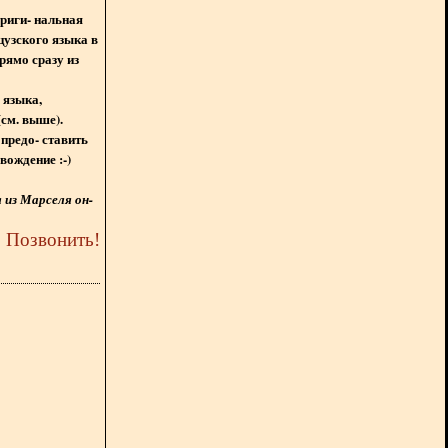
ориги- нальная
цузского языка в
рямо сразу из
 языка,
(см. выше).
предо- ставить
вождение :-)
из Марселя он-
5
Позвонить
!