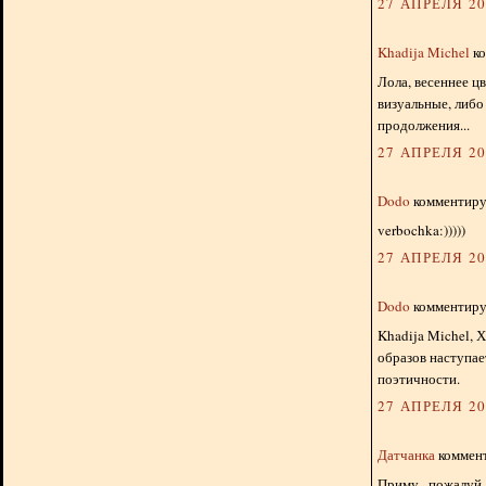
27 АПРЕЛЯ 201
Khadija Michel
ко
Лола, весеннее ц
визуальные, либо
продолжения...
27 АПРЕЛЯ 201
Dodo
комментируе
verbochka:)))))
27 АПРЕЛЯ 201
Dodo
комментируе
Khadija Michel, 
образов наступае
поэтичности.
27 АПРЕЛЯ 201
Датчанка
коммент
Приму , пожалуй,