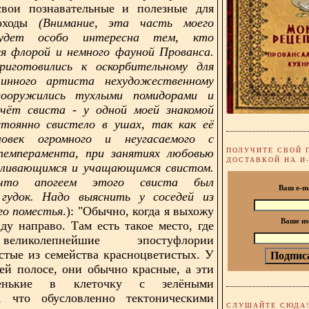
свои познавательные и полезные для
походы
(Внимание, эта часть моего
будет особо интересна тем, кто
я флорой и немного фауной Прованса.
риготовились к оскорбительному для
тинного артиста нехудожественному
ооружились тухлыми помидорами и
счёт свиста - у одной моей знакомой
стоянно свистело в ушах, так как её
ловек огромного и неугасаемого с
ПОЛУЧИТЕ СВОЙ 
темперамента, при занятиях любовью
ДОСТАВКОЙ НА И
иливающимся и учащающимся свистом.
что апогеем этого свиста был
Ваш e-m
 гудок. Надо выяснить у соседей из
го поместья
.): "Обычно, когда я выхожу
Ваше и
иду направо. Там есть такое место, где
еликолепнейшие эпостуфлории
стые из семейства красноцветистых. У
ней полосе, они обычно красные, а эти
енькие в клеточку с зелёными
, что обусловленно тектоническими
СЛУШАЙТЕ СЮДА