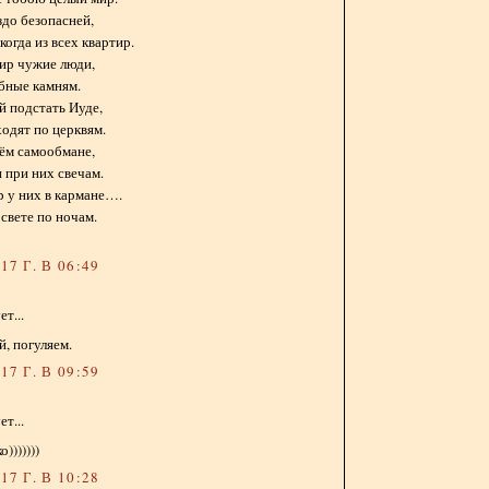
здо безопасней,
когда из всех квартир.
ир чужие люди,
бные камням.
й подстать Иуде,
ходят по церквям.
оём самообмане,
и при них свечам.
р у них в кармане….
свете по ночам.
7 Г. В 06:49
т...
й, погуляем.
7 Г. В 09:59
т...
)))))))
7 Г. В 10:28