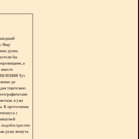
асшедший
н. Ищу
нные души,
хотели бы
окровищами, а
 вместе
БЪЯВЛЕНИЯ Тут
ожные до
ждая тщательно
 географические
метили, я уже
ды. К прототипам
отношусь с
импатией
 и подобострастно
лько руки лизнуть