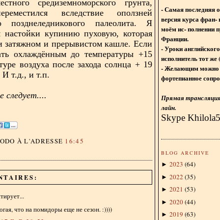
естного средиземноморского грунта,
- Самая последняя 
ереместился вследствие оползней
версия курса фран- 
го позднеледникового палеолита. Я
моём ис- полнении п
я настойки купинию пуховую, которая
Франции.
и затяжном и прерывистом кашле. Если
- Уроки английского
ать охлаждённым до температуры +15
исполнитель тот же 
туре воздуха после захода солнца + 19
- Желающим можно 
 И т.д., и т.п.
фортепианное сопро
 следует....
Прямая трансляция 
лайн.
Skype Khilola
DODO
À L'ADRESSE
16:45
BLOG ARCHIVE
2023
(
64
)
►
2022
(
35
)
NTAIRES:
►
2021
(
53
)
►
ирует...
2020
(
44
)
►
огая, что на помидоры еще не сезон. :))))
2019
(
63
)
►