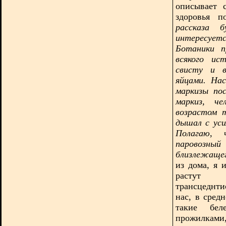
описывает 
здоровья 
рассказа 
интересуетс
Ботаники п
всякого ис
свисту и в
яйцами. На
маркизы по
маркиз, че
возрастом 
дышал с ус
Полагаю, 
паровозный
близлежаще
из дома, я 
растут в
трансцеднти
нас, в сред
такие бел
прожилками