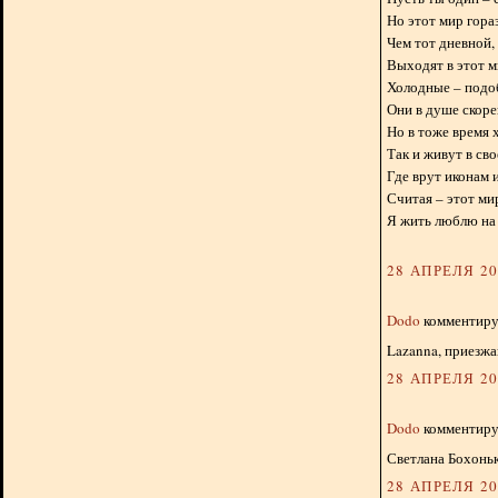
Но этот мир гора
Чем тот дневной, 
Выходят в этот м
Холодные – подо
Они в душе скоре
Но в тоже время 
Так и живут в св
Где врут иконам 
Считая – этот ми
Я жить люблю на 
28 АПРЕЛЯ 201
Dodo
комментируе
Lazanna, приезжа
28 АПРЕЛЯ 201
Dodo
комментируе
Светлана Бохонько
28 АПРЕЛЯ 201