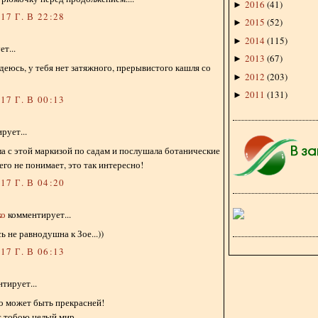
2016
(
41
)
►
7 Г. В 22:28
2015
(
52
)
►
2014
(
115
)
►
т...
2013
(
67
)
►
деюсь, у тебя нет затяжного, прерывистого кашля со
2012
(
203
)
►
2011
(
131
)
►
7 Г. В 00:13
рует...
яла с этой маркизой по садам и послушала ботанические
его не понимает, это так интересно!
7 Г. В 04:20
ко
комментирует...
ь не равнодушна к Зое...))
7 Г. В 06:13
тирует...
о может быть прекрасней!
с тобою целый мир.