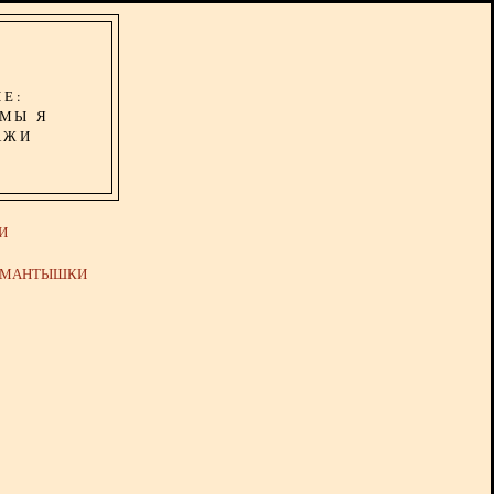
ИЕ:
ОМЫ Я
АЖИ
И
Й МАНТЫШКИ