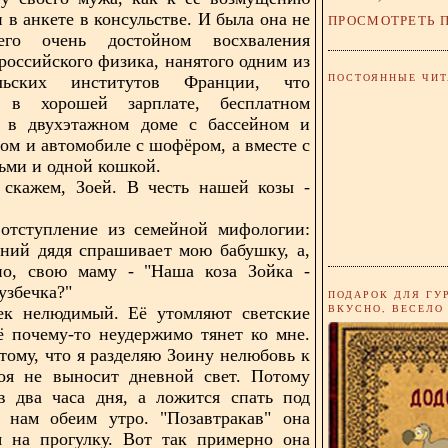
 в анкете в консульстве. И была она не
ПРОСМОТРЕТЬ 
го очень достойном восхваления
российского физика, нанятого одним из
ПОСТОЯННЫЕ ЧИТ
ельских институтов Франции, что
 в хорошей зарплате, бесплатном
 в двухэтажном доме с бассейном и
ом и автомобиле с шофёром, а вместе с
тьми и одной кошкой.
 скажем, Зоей. В честь нашей козы -
 отступление из семейной мифологии:
ний дядя спрашивает мою бабушку, а,
ьно, свою маму - "Наша коза Зойка -
узбечка?"
ПОДАРОК ДЛЯ ГУ
ВКУСНО, ВЕСЕЛО
век нелюдимый. Её утомляют светские
ё почему-то неудержимо тянет ко мне.
тому, что я разделяю Зоину нелюбовь к
оя не выносит дневной свет. Потому
в два часа дня, а ложится спать под
е нам обеим утро. "Позавтракав" она
я на прогулку. Вот так примерно она