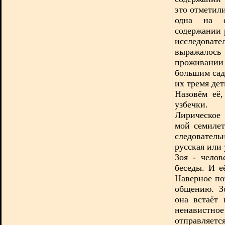
это отметили
одна на е
содержании 
исследоват
выражалось
проживании
большим сад
их тремя де
Назовём её,
узбечки.
Лирическое
мой семилет
следовател
русская или 
Зоя - чело
беседы. И е
Наверное по
общению. З
она встаёт 
ненавистно
отправляетс