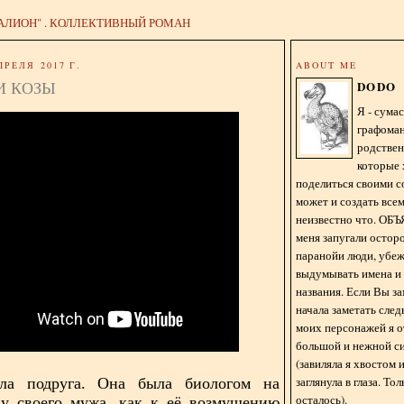
АЛИОН" . КОЛЛЕКТИВНЫЙ РОМАН
ПРЕЛЯ 2017 Г.
ABOUT ME
И КОЗЫ
DODO
Я - сум
графома
родстве
которые 
поделиться своими с
может и создать всем
неизвестно что. О
меня запугали остор
паранойи люди, убе
выдумывать имена и
названия. Если Вы за
начала заметать сле
моих персонажей я 
большой и нежной с
(завиляла я хвостом
заглянула в глаза. То
а подруга. Она была биологом на
осталось).
 у своего мужа, как к её возмущению