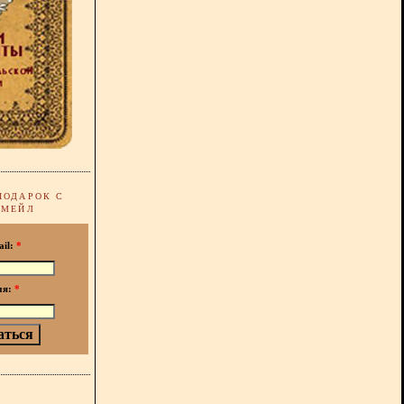
ПОДАРОК С
-МЕЙЛ
ail:
*
мя:
*
!