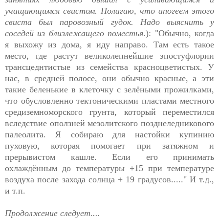
учащающимся свистом. Полагаю, что апогеем этого
свиста был паровозный гудок. Надо выяснить у
соседей из близлежащего поместья
.): "Обычно, когда
я выхожу из дома, я иду направо. Там есть такое
место, где растут великолепнейшие эпостуфлории
трансцеднтистые из семейства красноцветистых. У
нас, в средней полосе, они обычно красные, а эти
такие беленькие в клеточку с зелёными прожилками,
что обусловленно тектоническими пластами местного
средиземноморского грунта, который переместился
вследствие оползней мезолитского позднеледникового
палеолита. Я собираю для настойки купинию
пуховую, которая помогает при затяжном и
прерывистом кашле. Если его принимать
охлаждённым до температуры +15 при температуре
воздуха после захода солнца + 19 градусов....." И т.д.,
и т.п.
Продолжение следует....