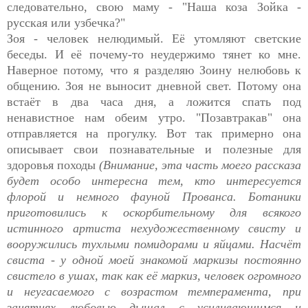
следовательно, свою маму - "Наша коза Зойка -
русская или узбечка?"
Зоя - человек нелюдимый. Её утомляют светские
беседы. И её почему-то неудержимо тянет ко мне.
Наверное потому, что я разделяю Зоину нелюбовь к
общению. Зоя не выносит дневной свет. Потому она
встаёт в два часа дня, а ложится спать под
ненавистное нам обеим утро. "Позавтракав" она
отправляется на прогулку. Вот так примерно она
описывает свои познавательные и полезные для
здоровья походы
(Внимание, эта часть моего рассказа
будет особо интересна тем, кто интересуется
флорой и немного фауной Прованса. Ботаники
приготовились к оскорбительному для всякого
истинного артиста нехудожественному свисту и
вооружились тухлыми помидорами и яйцами. Насчёт
свиста - у одной моей знакомой маркизы постоянно
свистело в ушах, так как её маркиз, человек огромного
и неугасаемого с возрастом темперамента, при
занятиях любовью дышал с усиливающимся и