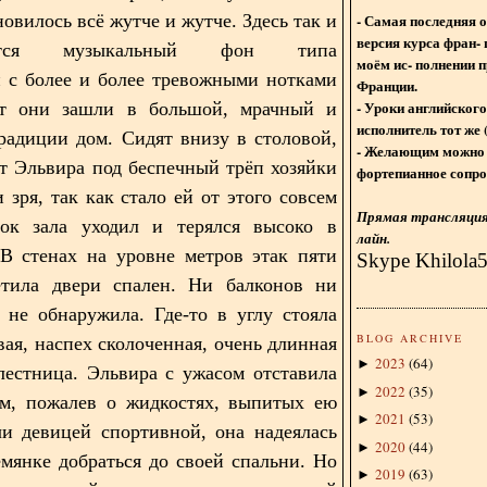
- Самая последняя 
овилось всё жутче и жутче. Здесь так и
версия курса фран- 
ается музыкальный фон типа
моём ис- полнении п
 с более и более тревожными нотками
Франции.
- Уроки английского
т они зашли в большой, мрачный и
исполнитель тот же 
радиции дом. Сидят внизу в столовой,
- Желающим можно 
т Эльвира под беспечный трёп хозяйки
фортепианное сопро
и зря, так как стало ей от этого совсем
Прямая трансляция 
лок зала уходил и терялся высоко в
лайн.
 В стенах на уровне метров этак пяти
Skype Khilola
етила двери спален. Ни балконов ни
 не обнаружила. Где-то в углу стояла
BLOG ARCHIVE
вая, наспех сколоченная, очень длинная
2023
(
64
)
►
лестница. Эльвира с ужасом отставила
2022
(
35
)
►
ем, пожалев о жидкостях, выпитых ею
2021
(
53
)
►
чи девицей спортивной, она надеялась
2020
(
44
)
►
емянке добраться до своей спальни. Но
2019
(
63
)
►