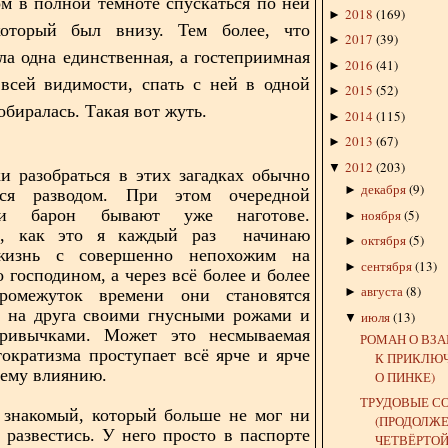
ом в полной темноте спускаться по ней
2018
(
169
)
►
который был внизу. Тем более, что
2017
(
39
)
►
ла одна единственная, а гостеприимная
2016
(
41
)
►
 всей видимости, спать с ней в одной
2015
(
52
)
►
обиралась. Такая вот жуть.
2014
(
115
)
►
2013
(
67
)
►
2012
(
203
)
▼
 разобраться в этих загадках обычно
декабря
(
9
)
►
тся разводом. При этом очередной
и барон бывают уже наготове.
ноября
(
5
)
►
о, как это я каждый раз начинаю
октября
(
5
)
►
жизнь с совершенно непохожим на
сентября
(
13
)
►
 господином, а через всё более и более
августа
(
8
)
►
ромежуток времени они становятся
г на друга своими гнусными рожами и
июля
(
13
)
▼
ривычками. Может это несмываемая
РОМАН О ВЗ
тократизма проступает всё ярче и ярче
К ПРИКЛЮ
оему влиянию.
О ПИНКЕ)
ТРУДОВЫЕ СО
 знакомый, который больше не мог ни
(ПРОДОЛЖ
 развестись. У него просто в паспорте
ЧЕТВЁРТОЙ 