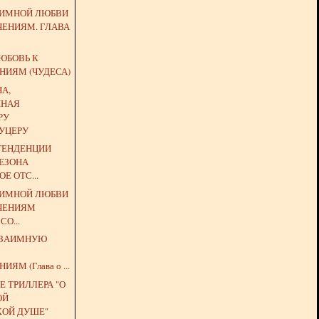
АИМНОЙ ЛЮБВИ
ЧЕНИЯМ. ГЛАВА
ЮБОВЬ К
НИЯМ (ЧУДЕСА)
А,
ННАЯ
РУ
УЦЕРУ
ТЕНДЕНЦИИ
СЕЗОНА
Е ОТС...
АИМНОЙ ЛЮБВИ
ЧЕНИЯМ
СО...
ВЗАИМНУЮ
ЯМ (Глава о ...
 ТРИЛЛЕРА "О
ОЙ
КОЙ ДУШЕ"