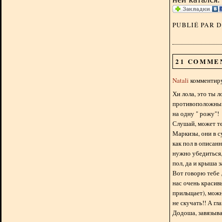
PUBLIÉ PAR 
21 COMME
Natali
комментиру
Хи лола, это ты 
противоположныы
на одну " рожу"!
Слушай, может те
Маркизы, они в с
как пол в описан
нужно убедиться,
пол, да и крыша з
Вот говорю тебе ,
нас очень красив
прильщает), можн
не скучать!! А гл
Додоша, завязывай 