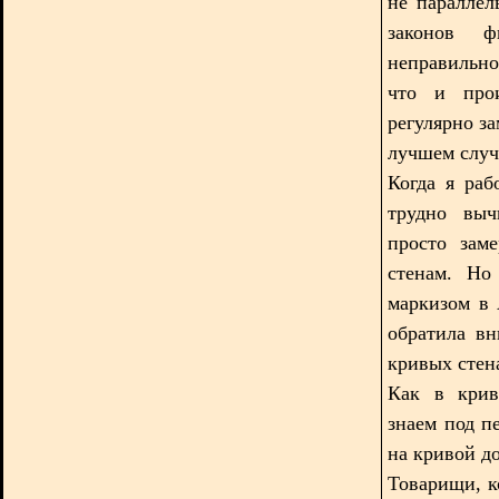
не паралле
законов ф
неправильн
что и прои
регулярно з
лучшем случ
Когда я раб
трудно выч
просто зам
стенам. Но
маркизом в 
обратила в
кривых стена
Как в крив
знаем под п
на кривой до
Товарищи, к