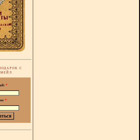
ПОДАРОК С
-МЕЙЛ
ail:
*
мя:
*
!