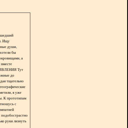
асшедший
н. Ищу
нные души,
хотели бы
окровищами, а
 вместе
БЪЯВЛЕНИЯ Тут
ожные до
ждая тщательно
 географические
метили, я уже
ды. К прототипам
отношусь с
импатией
 и подобострастно
лько руки лизнуть