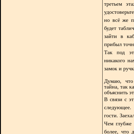
третьем эт
удостоверьте
но всё же п
будет табли
зайти в ка
прибыл точн
Так под эт
никакого на
замок и руч
Думаю, что
тайна, так к
объяснить э
В связи с э
следующее.
гости. Заех
Чем глубже 
более, что 