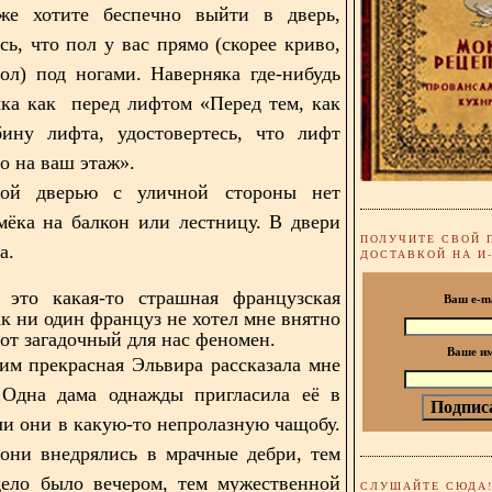
аже хотите беспечно выйти в дверь,
сь, что пол у вас прямо (скорее криво,
ол) под ногами. Наверняка где-нибудь
чка как перед лифтом «Перед тем, как
бину лифта, удостовертесь, что лифт
о на ваш этаж».
ой дверью с уличной стороны нет
мёка на балкон или лестницу. В двери
ПОЛУЧИТЕ СВОЙ 
ка.
ДОСТАВКОЙ НА И
 это какая-то страшная французская
Ваш e-m
ак ни один француз не хотел мне внятно
тот загадочный для нас феномен.
Ваше и
тим прекрасная Эльвира рассказала мне
 Одна дама однажды пригласила её в
али они в какую-то непролазную чащобу.
они внедрялись в мрачные дебри, тем
дело было вечером, тем мужественной
СЛУШАЙТЕ СЮДА