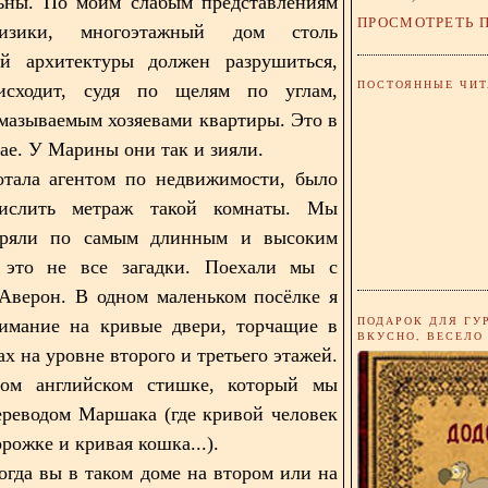
льны. По моим слабым представлениям
ПРОСМОТРЕТЬ 
изики, многоэтажный дом столь
ой архитектуры должен разрушиться,
ПОСТОЯННЫЕ ЧИТ
сходит, судя по щелям по углам,
амазываемым хозяевами квартиры. Это в
ае. У Марины они так и зияли.
отала агентом по недвижимости, было
ислить метраж такой комнаты. Мы
еряли по самым длинным и высоким
 это не все загадки. Поехали мы с
Аверон. В одном маленьком посёлке я
ПОДАРОК ДЛЯ ГУ
нимание на кривые двери, торчащие в
ВКУСНО, ВЕСЕЛО
х на уровне второго и третьего этажей.
ом английском стишке, который мы
ереводом Маршака (где кривой человек
рожке и кривая кошка...).
огда вы в таком доме на втором или на