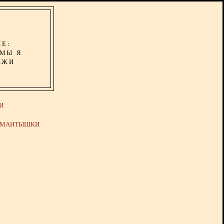
ИЕ:
ОМЫ Я
АЖИ
И
Й МАНТЫШКИ