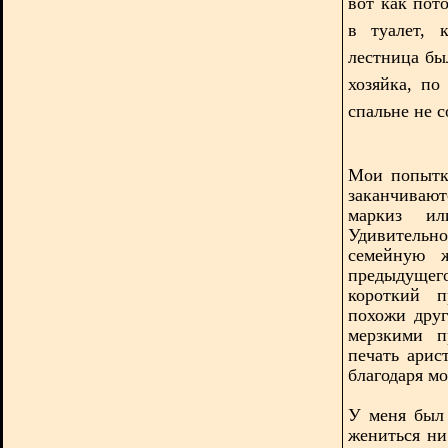
вот как пот
в туалет, 
лестница бы
хозяйка, по
спальне не с
Мои попытки
заканчиваю
маркиз ил
Удивительн
семейную 
предыдущего
короткий п
похожи дру
мерзкими п
печать арис
благодаря м
У меня был
жениться ни