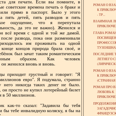
ста для печати. Если вы помните, в
РОМАН О ВЗ
ые советские времена печать о браке и
К ПРИКЛЮ
авили прямо в паспорт. Было у этого
- ТР...
на пять детей, пять разводов и пять
ВЗАИМНАЯ Л
акое ощущение, что я перепутала
ПРИКЛЮЧЕ
льность, да это не важно). Женился и
ГЛАВА РОМАН
он всё время с одной и той же дамой.
ПОСВЯЩЕ
после развода, пока они разменивали
ПРОФЕССО
приходилось им проживать на одной
ТУЗЕНШНА
 конце концов природа брала своё, и
ебёнок был зачат таким романтическим
ПОСЛЕДНИЕ 
аконным образом. Как человек
ЛЕТНЕГО 
 он женился вновь и вновь.
(ЛИРИЧЕСКО
РОМАН О ВЗ
ды приходит грустный и говорит: "Я
К ПРИКЛЮ
миллионов евро". Я подумала, странно
(СТРАННАЯ 
у него никогда таких денег не было.
РОМАН ПРО 
, он просто не купил лотерейный билет
ЛЮБОВЬ К
 в 50 миллионов.
ПРИКЛЮЧЕНИ
ПРОДОЛЖЕНИЕ
ик как-то сказал: "Задавила бы тебя
ЗАГАДОЧН
и бы тебе инвалидную коляску, я бы на
ФРАНЦУЗС
"