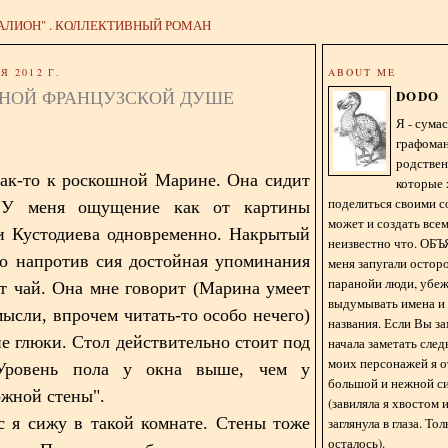
АЛИОН" . КОЛЛЕКТИВНЫЙ РОМАН
Я 2012 Г.
ABOUT ME
ЧНОЙ ФРАНЦУЗСКОЙ ДУШЕ
DODO
Я - сум
графома
родстве
ак-то к роскошной Марине. Она сидит
которые 
поделиться своими с
 У меня ощущение как от картины
может и создать всем
и Кустодиева одновременно. Накрытый
неизвестно что. О
мо напротив сия достойная упоминания
меня запугали остор
паранойи люди, убе
т чай. Она мне говорит (Марина умеет
выдумывать имена и
мысли, впрочем читать-то особо нечего)
названия. Если Вы за
не глюки. Стол действительно стоит под
начала заметать сле
моих персонажей я 
Уровень пола у окна выше, чем у
большой и нежной с
ожной стены".
(завиляла я хвостом
с я сижу в такой комнате. Стены тоже
заглянула в глаза. То
осталось).