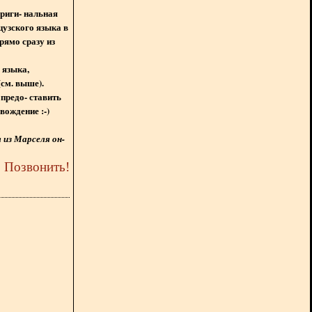
ориги- нальная
цузского языка в
рямо сразу из
 языка,
(см. выше).
предо- ставить
вождение :-)
из Марселя он-
5
Позвонить
!