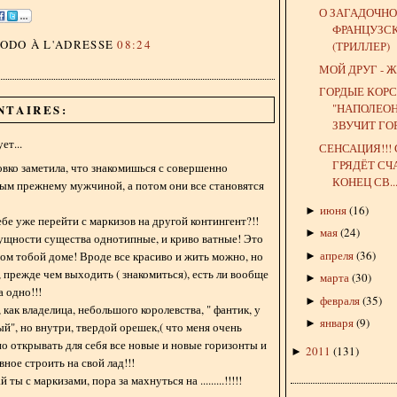
О ЗАГАДОЧН
ФРАНЦУЗС
DODO
À L'ADRESSE
08:24
(ТРИЛЛЕР)
МОЙ ДРУГ - 
ГОРДЫЕ КОР
"НАПОЛЕОН
NTAIRES:
ЗВУЧИТ ГОР.
ет...
СЕНСАЦИЯ!!! 
ГРЯДЁТ С
ловко заметила, что знакомишься с совершенно
КОНЕЦ СВ..
м прежнему мужчиной, а потом они все становятся
июня
(
16
)
►
бе уже перейти с маркизов на другой контингент?!!
мая
(
24
)
►
ущности существа однотипные, и криво ватные! Это
апреля
(
36
)
ном тобой доме! Вроде все красиво и жить можно, но
►
 прежде чем выходить ( знакомиться), есть ли вообще
марта
(
30
)
►
а одно!!!
февраля
(
35
)
►
 как владелица, небольшого королевства, " фантик, у
января
(
9
)
►
ый", но внутри, твердой орешек,( что меня очень
о открывать для себя все новые и новые горизонты и
2011
(
131
)
►
авное строить на свой лад!!!
ты с маркизами, пора за махнуться на .........!!!!!