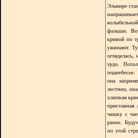
Эльвире стан
напрашив
колыбельной
фальши. Во
кривой по т
ужинают. Ту
огляделась, 
худо. Пото
поднебесье.
она заприм
лестниц она
хлипкая кри
приставная 
чашку с ча
ранее. Буду
по этой стр