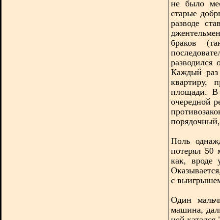
не было ме
старые добр
разводе ст
джентельме
браков (т
последовате
разводился 
Каждый раз 
квартиру, 
площади. В
очередной р
противоз
порядочный,
Поль однаж
потерял 50 
как, вроде 
Оказывается
с выигрышем
Один мальч
машина, дал
ней катался.