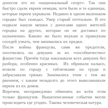
доносов это их «национальный спорт». Так они
быстро сдали евреев немцам, хотя были и те единицы,
которые евреев укрывали. Недавно в одном маленьком
городке был скандал. Умер старый почтальон. В его
подвале нашли мешки с доносами одних жителей
городка на других, которые он не доставил по
назначению. Каково же было внукам и правнукам
соседей узнать, чем занимались их предки.
После войны французы, сами же предатели,
ополчились на девушек за их «пособничество»
фашистам. Причём тогда наказывали всех девушек без
разбора, особенно красивых. Их обривали налысо,
возили по городу с табличками на груди и
забрасывали грязью. Занимались этим с тем же
рвением, с каким незадолго до этого выволакивали
евреев из их домов.
Впрочем, несправедливо обвинять во всём этом
только французов. Вышеописанные события могли
происходить где угодно. Такова человеческая натура.