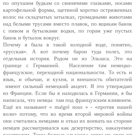
по опухшим будкам со свинячими глазками, носами
картофельной формы, щетиной коротко остриженных
волос на складчатых затылках, громадными животами
над белыми трусами вместо плавок, по ящикам банок
с пивом и бутылками водки, по горам уже пустых
банок и бутылок вокруг.
Почему я была в такой холодной воде, понятно,
«русская». А вот почему барон туда полез, это
отдельная история. Родом он из Эльзаса. Это на
границе с Германией. Население там немецко-
французское, переходной национальности. То есть и
язык, и обычаи, и кухня, и внешность обитателей
имеют сильный немецкий акцент. Я это утверждаю
из Франции. Если бы я находилась в Германии, я бы
написала, что немцы там под французским влиянием.
Ещё их называют « malgré nous » - «против нашей
воли» потому, что во время второй мировой войны
они считались немцами и отказ их воевать на стороне
немцев рассматривался как дезертирство, наказуемое
расстрелом. Тогда бедные эльзасцы, когда их свои же