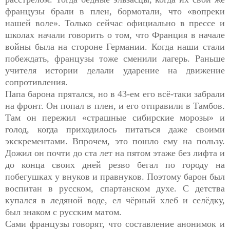
французы брали в плен, бормотали, что «вопреки
нашей воле». Только сейчас официально в прессе и
школах начали говорить о том, что Франция в начале
войны была на стороне Германии. Когда наши стали
побеждать, французы тоже сменили лагерь. Раньше
учителя истории делали ударение на движение
сопротивления.
Папа барона прятался, но в 43-ем его всё-таки забрали
на фронт. Он попал в плен, и его отправили в Тамбов.
Там он пережил «страшные сибирские морозы» и
голод, когда приходилось питаться даже своими
экскрементами. Впрочем, это пошло ему на пользу.
Дожил он почти до ста лет на пятом этаже без лифта и
до конца своих дней резво бегал по городу на
побегушках у внуков и правнуков. Поэтому барон был
воспитан в русском, спартанском духе. С детства
купался в ледяной воде, ел чёрный хлеб и селёдку,
был знаком с русским матом.
Сами французы говорят, что составление анонимок и