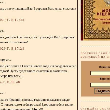
т...
лая, с наступающим Вас. Здоровья Вам, мира, счастья и
23 Г. В 17:28
т...
ва, дорогая Светлана, с наступающим Вас! Здоровья
го-самого хорошего!
23 Г. В 17:28
ПОЛУЧИТЕ СВОЙ 
ДОСТАВКОЙ НА И
ирует...
нас уже почти 11 часов нового года и я поздравляю вас
Ваш e-m
годом! Пусть будет много счастливых моментов,
 мира нам всем!!!
Ваше и
 Г. В 08:48
т...
ка, во Франции с новым годом поздравляют аж до
) С новым годом тебя, родная! Здоровья тебе и твоим
СЛУШАЙТЕ СЮДА
изобилия, процветания! Мира!!!