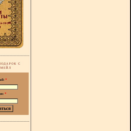
ПОДАРОК С
-МЕЙЛ
ail:
*
мя:
*
!