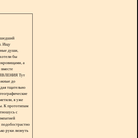
асшедший
н. Ищу
нные души,
хотели бы
окровищами, а
 вместе
БЪЯВЛЕНИЯ Тут
ожные до
ждая тщательно
 географические
метили, я уже
ды. К прототипам
отношусь с
импатией
 и подобострастно
лько руки лизнуть