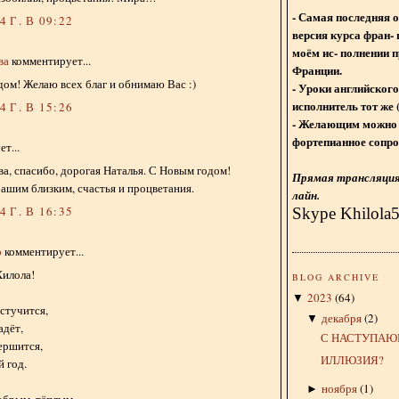
- Самая последняя 
 Г. В 09:22
версия курса фран- 
моём ис- полнении п
ва
комментирует...
Франции.
дом! Желаю всех благ и обнимаю Вас :)
- Уроки английского
исполнитель тот же 
 Г. В 15:26
- Желающим можно 
фортепианное сопро
т...
а, спасибо, дорогая Наталья. С Новым годом!
Прямая трансляция 
ашим близким, счастья и процветания.
лайн.
 Г. В 16:35
Skype Khilola
о
комментирует...
Хилола!
BLOG ARCHIVE
2023
(
64
)
▼
остучится,
декабря
(
2
)
▼
адёт,
С НАСТУПАЮ
вершится,
ИЛЛЮЗИЯ?
 год.
ноября
(
1
)
►