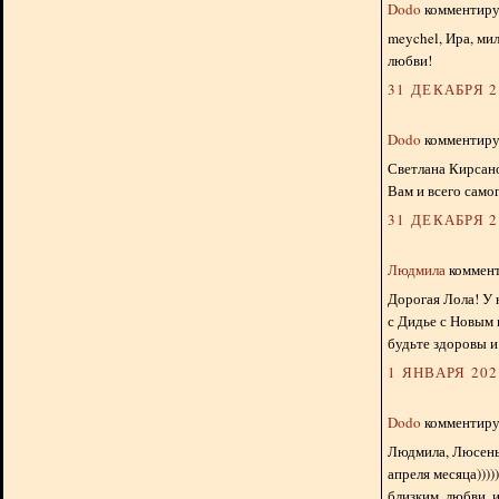
Dodo
комментируе
meychel, Ира, ми
любви!
31 ДЕКАБРЯ 20
Dodo
комментируе
Светлана Кирсано
Вам и всего само
31 ДЕКАБРЯ 20
Людмила
коммент
Дорогая Лола! У 
с Дидье с Новым 
будьте здоровы и
1 ЯНВАРЯ 2024
Dodo
комментируе
Людмила, Люсень
апреля месяца))))
близким, любви, 