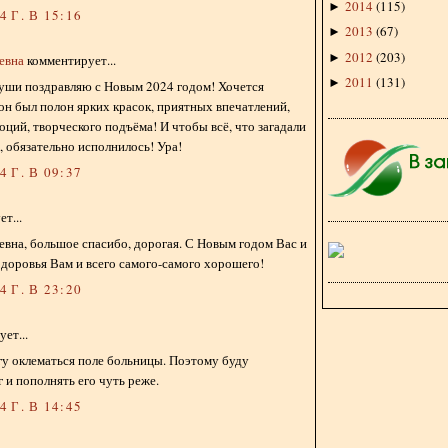
2014
(
115
)
►
 Г. В 15:16
2013
(
67
)
►
2012
(
203
)
►
евна
комментирует...
2011
(
131
)
►
души поздравляю с Новым 2024 годом! Хочется
он был полон ярких красок, приятных впечатлений,
ций, творческого подъёма! И чтобы всё, что загадали
, обязательно исполнилось! Ура!
 Г. В 09:37
т...
вна, большое спасибо, дорогая. С Новым годом Вас и
доровья Вам и всего самого-самого хорошего!
 Г. В 23:20
ет...
гу оклематься поле больницы. Поэтому буду
г и пополнять его чуть реже.
 Г. В 14:45