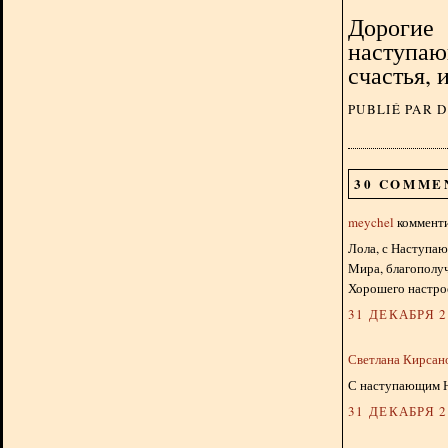
Дорогие 
наступаю
счастья, 
PUBLIÉ PAR 
30 COMME
meychel
комменти
Лола, с Наступа
Мира, благополуч
Хорошего настрое
31 ДЕКАБРЯ 20
Светлана Кирсан
С наступающим Н
31 ДЕКАБРЯ 20