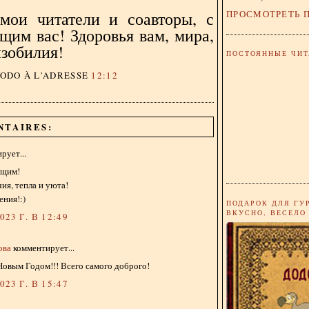
ПРОСМОТРЕТЬ 
мои читатели и соавторы, с
щим вас! Здоровья вам, мира,
изобилия!
ПОСТОЯННЫЕ ЧИТ
DODO
À L'ADRESSE
12:12
NTAIRES:
рует...
ющим!
ия, тепла и уюта!
ния!:)
ПОДАРОК ДЛЯ ГУ
ВКУСНО, ВЕСЕЛО
23 Г. В 12:49
ова
комментирует...
овым Годом!!! Всего самого доброго!
23 Г. В 15:47