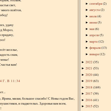
обрым, тёплым,
сентября
(
2
)
►
астья свет,
августа
(
2
)
 много взлётов,
►
обед!
июля
(
4
)
►
июня
(
5
)
►
пех, удачу
мая
(
6
)
►
ед Мороз,
 придачу,
апреля
(
5
)
►
роз!
марта
(
12
)
►
февраля
(
13
)
►
есёт веселье,
января
(
12
)
►
ладость снам,
езенье!
2022
(
35
)
►
частья вам!
2021
(
53
)
►
2020
(
44
)
►
 Г. В 11:34
2019
(
63
)
►
2018
(
169
)
►
т...
2017
(
39
)
►
 Ирина, милая, большое спасибо! С Новы годом Вас,
2016
(
41
)
►
пушистиков, и гладкотелых. Здоровья вам всем,
2015
(
52
)
►
!