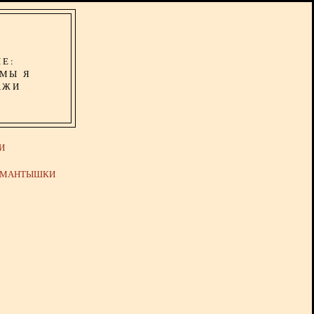
ИЕ:
ОМЫ Я
АЖИ
И
Й МАНТЫШКИ