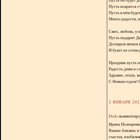
Пусть он будет д
Пусть искрится сч
Пусть в нём будет
Много радости, п
Смех, любовь, ус
Пусть подарит Д
Долларов мешок в
И букет из сотни 
Праздник пусть н
Радость дням и с
Здравие, тепло, в
С Новым годом! С
2 ЯНВАРЯ 2024
Dodo
комментируе
Ирина Полещенко,
Ваших близких и 
счастья, изобилия