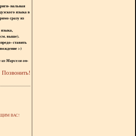
ориги- нальная
цузского языка в
рямо сразу из
 языка,
(см. выше).
предо- ставить
вождение :-)
из Марселя он-
5
Позвонить
!
ЩИМ ВАС!