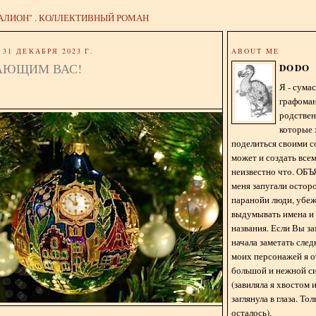
АЛИОН" . КОЛЛЕКТИВНЫЙ РОМАН
31 ДЕКАБРЯ 2023 Г.
ABOUT ME
АЮЩИМ ВАС!
DODO
Я - сум
графома
родстве
которые 
поделиться своими с
может и создать всем
неизвестно что. О
меня запугали остор
паранойи люди, убе
выдумывать имена и
названия. Если Вы за
начала заметать сле
моих персонажей я 
большой и нежной с
(завиляла я хвостом
заглянула в глаза. То
осталось).