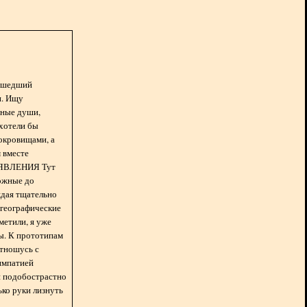
асшедший
н. Ищу
нные души,
хотели бы
окровищами, а
 вместе
БЪЯВЛЕНИЯ Тут
ожные до
ждая тщательно
 географические
метили, я уже
ды. К прототипам
отношусь с
импатией
 и подобострастно
лько руки лизнуть