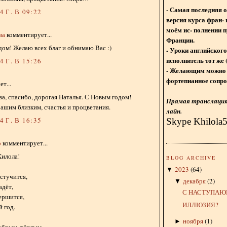
- Самая последняя 
 Г. В 09:22
версия курса фран- 
моём ис- полнении п
ва
комментирует...
Франции.
дом! Желаю всех благ и обнимаю Вас :)
- Уроки английского
исполнитель тот же 
 Г. В 15:26
- Желающим можно 
фортепианное сопро
т...
а, спасибо, дорогая Наталья. С Новым годом!
Прямая трансляция 
ашим близким, счастья и процветания.
лайн.
 Г. В 16:35
Skype Khilola
о
комментирует...
Хилола!
BLOG ARCHIVE
2023
(
64
)
▼
остучится,
декабря
(
2
)
▼
адёт,
С НАСТУПАЮ
вершится,
ИЛЛЮЗИЯ?
 год.
ноября
(
1
)
►