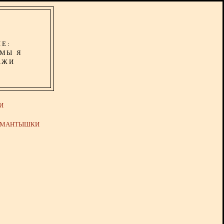
ИЕ:
ОМЫ Я
АЖИ
И
Й МАНТЫШКИ