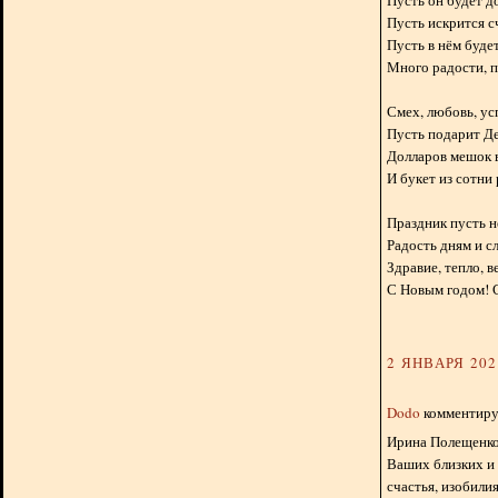
Пусть он будет д
Пусть искрится сч
Пусть в нём будет
Много радости, п
Смех, любовь, ус
Пусть подарит Д
Долларов мешок в
И букет из сотни 
Праздник пусть н
Радость дням и с
Здравие, тепло, в
С Новым годом! С
2 ЯНВАРЯ 2024
Dodo
комментируе
Ирина Полещенко,
Ваших близких и 
счастья, изобилия