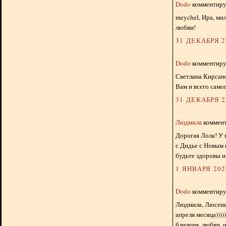
Dodo
комментируе
meychel, Ира, ми
любви!
31 ДЕКАБРЯ 20
Dodo
комментируе
Светлана Кирсано
Вам и всего само
31 ДЕКАБРЯ 20
Людмила
коммент
Дорогая Лола! У 
с Дидье с Новым 
будьте здоровы и
1 ЯНВАРЯ 2024
Dodo
комментируе
Людмила, Люсень
апреля месяца))))
близким, любви, 