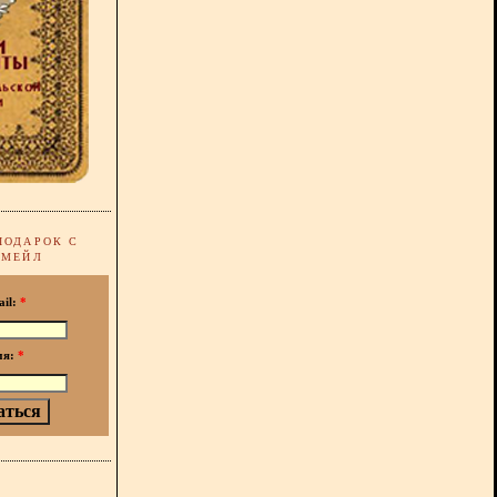
ПОДАРОК С
-МЕЙЛ
ail:
*
мя:
*
!