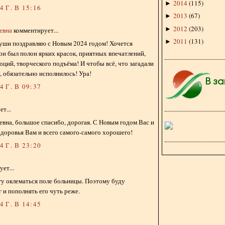
2014
(
115
)
►
 Г. В 15:16
2013
(
67
)
►
2012
(
203
)
►
евна
комментирует...
2011
(
131
)
►
души поздравляю с Новым 2024 годом! Хочется
он был полон ярких красок, приятных впечатлений,
ций, творческого подъёма! И чтобы всё, что загадали
, обязательно исполнилось! Ура!
 Г. В 09:37
т...
вна, большое спасибо, дорогая. С Новым годом Вас и
доровья Вам и всего самого-самого хорошего!
 Г. В 23:20
ет...
гу оклематься поле больницы. Поэтому буду
г и пополнять его чуть реже.
 Г. В 14:45