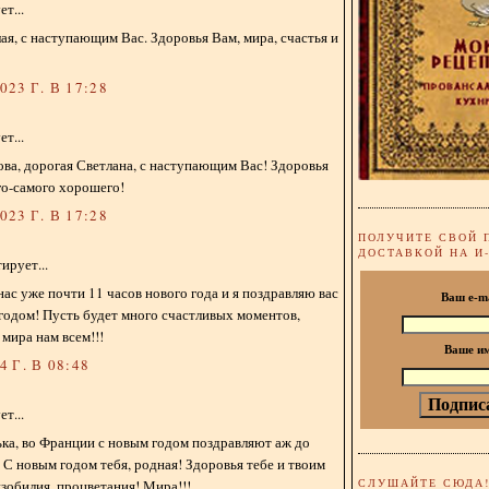
т...
лая, с наступающим Вас. Здоровья Вам, мира, счастья и
23 Г. В 17:28
т...
ва, дорогая Светлана, с наступающим Вас! Здоровья
го-самого хорошего!
23 Г. В 17:28
ПОЛУЧИТЕ СВОЙ 
ДОСТАВКОЙ НА И
ирует...
нас уже почти 11 часов нового года и я поздравляю вас
Ваш e-m
годом! Пусть будет много счастливых моментов,
 мира нам всем!!!
Ваше и
 Г. В 08:48
т...
ка, во Франции с новым годом поздравляют аж до
) С новым годом тебя, родная! Здоровья тебе и твоим
СЛУШАЙТЕ СЮДА
изобилия, процветания! Мира!!!