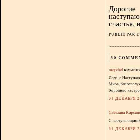
Дорогие 
наступаю
счастья, 
PUBLIÉ PAR 
30 COMME
meychel
комменти
Лола, с Наступа
Мира, благополуч
Хорошего настрое
31 ДЕКАБРЯ 20
Светлана Кирсан
С наступающим Н
31 ДЕКАБРЯ 20