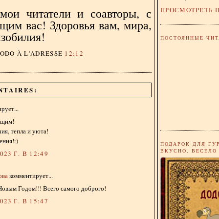
ПРОСМОТРЕТЬ 
мои читатели и соавторы, с
щим вас! Здоровья вам, мира,
изобилия!
ПОСТОЯННЫЕ ЧИТ
DODO
À L'ADRESSE
12:12
NTAIRES:
рует...
ющим!
ия, тепла и уюта!
ния!:)
ПОДАРОК ДЛЯ ГУ
ВКУСНО, ВЕСЕЛО
23 Г. В 12:49
ова
комментирует...
овым Годом!!! Всего самого доброго!
23 Г. В 15:47