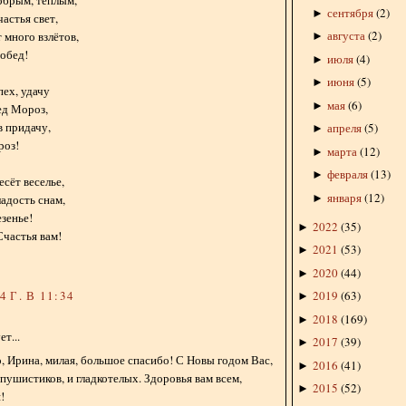
обрым, тёплым,
сентября
(
2
)
►
астья свет,
августа
(
2
)
 много взлётов,
►
обед!
июля
(
4
)
►
июня
(
5
)
►
пех, удачу
мая
(
6
)
►
ед Мороз,
 придачу,
апреля
(
5
)
►
роз!
марта
(
12
)
►
февраля
(
13
)
►
есёт веселье,
января
(
12
)
►
ладость снам,
езенье!
2022
(
35
)
►
частья вам!
2021
(
53
)
►
2020
(
44
)
►
 Г. В 11:34
2019
(
63
)
►
2018
(
169
)
►
т...
2017
(
39
)
►
 Ирина, милая, большое спасибо! С Новы годом Вас,
2016
(
41
)
►
пушистиков, и гладкотелых. Здоровья вам всем,
2015
(
52
)
►
!