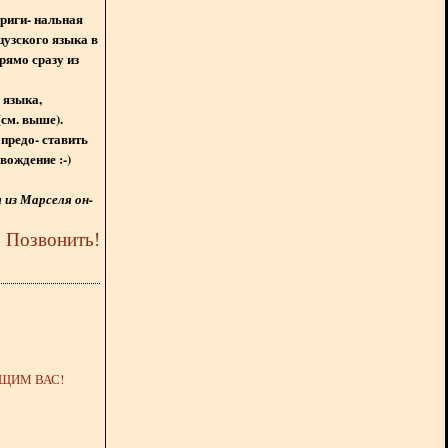
ориги- нальная
цузского языка в
рямо сразу из
 языка,
(см. выше).
предо- ставить
вождение :-)
из Марселя он-
5
Позвонить
!
ЩИМ ВАС!