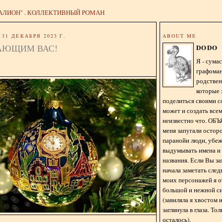
АЛИОН" . КОЛЛЕКТИВНЫЙ РОМАН
31 ДЕКАБРЯ 2023 Г.
ABOUT ME
АЮЩИМ ВАС!
DODO
Я - сум
графома
родстве
которые 
поделиться своими с
может и создать всем
неизвестно что. О
меня запугали остор
паранойи люди, убе
выдумывать имена и
названия. Если Вы за
начала заметать сле
моих персонажей я 
большой и нежной с
(завиляла я хвостом
заглянула в глаза. То
осталось).