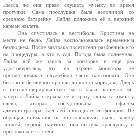
Имела
 же она право слушать музыку во время 
прогулки. 
Сама прослушка была величиной со 
среднюю батарейку. Лайла положила её в верхний 
карман жилета.
Она спустилась в вестибюль. Кристины на 
месте не было. Лайла воспользовалась временным 
безлюдьем. После завтрака посетители разбрелись кто 
на процедуры, а кто в сад. Погода была солнечная. 
Лайла всё же зашла за конторку и ещё раз 
удостоверилась, что на экране монитора не 
просматривалась служебная часть пансионата. Она 
быстро и беззвучно прошла до конца коридора. Дверь 
в неотреставрированную часть была, конечно же
,
запе
р
та. Лайла открыла её и сразу
зашла в комнату 
слева, которая соседствовала с офисом 
администратора. Здесь ей пригодился её фонарик. Не 
обращая внимания на многовековую 
пыль, завесу 
липкой, чёрной паутины, она вынула прослушку и 
приложила её к стене.