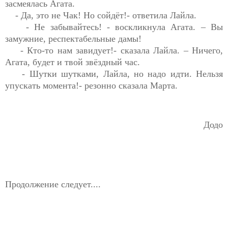
засмеялась Агата.
- Да, это не Чак! Но 
сойдёт!- ответила Лайла.
- Не 
забывайтесь! - воскликнула Агата. – Вы 
замужние, 
респектабельные
 дамы!
- Кто-то нам 
завидует!- сказала Лайла. – Ничего, 
Агата, будет и твой звёздный час.
- Шутки шутками, Лайла, но надо идти. Нельзя 
упускать 
момента!- 
резонно сказала Марта.
Додо
Продолжение следует....