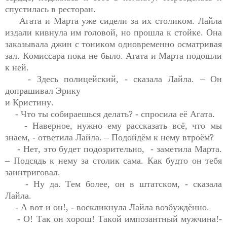
Агата и Марта уже сидели за их столиком. Лайла 
издали кивнула им головой, но прошла к стойке. Она 
заказывала джин с тоником одновременно осматривая 
зал.
 Комиссара пока не было. Агат
а 
и Марта подошли 
к ней.
- Здесь 
полицейский, -
 сказала Лайла. – Он 
допрашивал Эрику

и Кристину. 
- Что ты 
собираешься
делать? - спросила её Агата.
- Наверное, нужно ему рассказать всё, что мы 
знаем, -
 ответила Лайла. – Подойдём к нему втроём?
- Нет, это будет 
подозрительно
,  - заметила Марта. 
– Подсядь к нему за столик сама. Как будто он тебя 
заинтриговал. 
- Ну да. 
Тем более, он в штатском, - 
сказала 
Лайла. 
- А вот и 
он!,
 - воскликнула Лайла возбуждённо.
- О! Так он хорош! Такой импозантный 
мужчина!- 