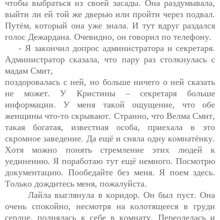
чтобы выбраться из своей засады. Она раздумывала, 
выйти ли ей той же дверью или пройти через подвал. 
Путём, который она уже знала. И тут вдруг раздался 
голос 
Дежардана
. 
Очевидно
, он говорил по телефону.
- Я закончил допрос администратора и 
секретаря
. 
Администратор сказала, что 
пару раз столкнулась с 
мадам Смит,

поздоровалась с ней, но больше ничего о ней сказать 
не может. У Кристины – секретаря больше 
информации. У меня такой ощущение, что обе 
женщины что-то скрывают. Странно, что 
Велма
 Смит, 
такая богатая, известная особа, приехала в это 
скромное заведение. Да ещё и сняла одну комнатёнку. 
Хотя можно понять стремление этих людей к 
уединению. Я поработаю тут ещё немного. Посмотрю 
документацию. Пообедайте без меня. Я поем здесь. 
Только дождитесь меня, пожалуйста.
Лайла выглянула в коридор. Он был пуст. Она 
очень спокойно, несмотря на колотящееся в груди 
сердце, поднялась к себе в комнату. Переоделась и 