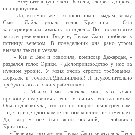
Вступительную часть беседы, скорее допроса, 
она пропустила. 
- Да, конечно же я хорошо помню мадам 
Велму
Смит
,- Лайла узнала голос Кристины. - Она 
зарезервировала комнату на неделю. Вот, посмотрите 
записи резервации. Видите, 
Велма
 Смит прибыла в 
пятницу вечером. В понедельник она рано утром 
вызвала такси и уехала.
- 
Как я Вам и говорила
, 
комиссар
Дежардан
, - 
раздался голос Эрики
. - 
Делопроизводство у нас на 
нужном уровне. У меня очень строгие требования. 
Порядок и точность!Дисциплина! Я неукоснительно 
требую этого от своих работников.
- Мадам Смит сказала мне, что 
хочет 
проконсультироваться ещё с одним специалистом. 
Она подчеркнула, что это не вопрос недоверия нам. 
Но, что ещё одно компетентное мнение не помешает. 
Да, вид у неё был явно 
больной, -
 добавила 
Кристина.
- Вечером того же дня 
Велма
 Смит вернулась. Весь 