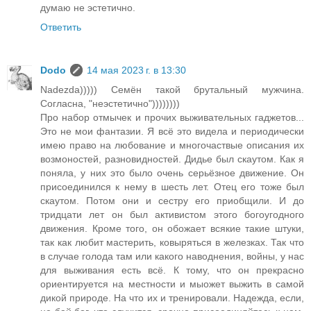
думаю не эстетично.
Ответить
Dodo
14 мая 2023 г. в 13:30
Nadezda))))) Семён такой брутальный мужчина.
Согласна, "неэстетично"))))))))
Про набор отмычек и прочих выживательных гаджетов...
Это не мои фантазии. Я всё это видела и периодически
имею право на любование и многочаствые описания их
возмоностей, разновидностей. Дидье был скаутом. Как я
поняла, у них это было очень серьёзное движение. Он
присоединился к нему в шесть лет. Отец его тоже был
скаутом. Потом они и сестру его приобщили. И до
тридцати лет он был активистом этого богоугодного
движения. Кроме того, он обожает всякие такие штуки,
так как любит мастерить, ковыряться в железках. Так что
в случае голода там или какого наводнения, войны, у нас
для выживания есть всё. К тому, что он прекрасно
ориентируется на местности и мыожет выжить в самой
дикой природе. На что их и тренировали. Надежда, если,