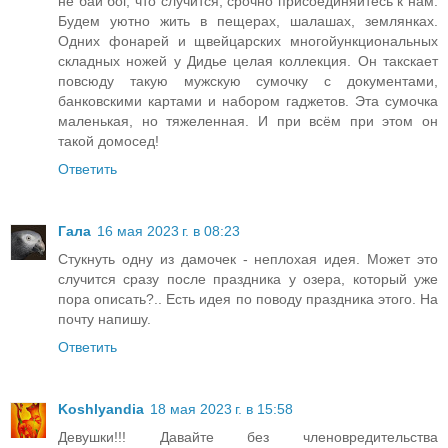
не бай бог, что случится, срочно присоединяйтесь к нам.
Будем уютно жить в пещерах, шалашах, землянках.
Одних фонарей и щвейцарских многойункциональных
складных ножей у Дидье целая коллекция. Он такскает
повсюду такую мужскую сумочку с документами,
банковскими картами и набором гаджетов. Эта сумочка
маленькая, но тяжеленная. И при всём при этом он
такой домосед!
Ответить
Гала
16 мая 2023 г. в 08:23
Стукнуть одну из дамочек - неплохая идея. Может это
случится сразу после праздника у озера, который уже
пора описать?.. Есть идея по поводу праздника этого. На
почту напишу.
Ответить
Koshlyandia
18 мая 2023 г. в 15:58
Девушки!!! Давайте без членовредительства