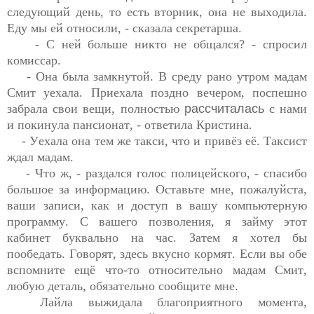
следующий день, то есть вторник, она не выходила. 
Еду мы ей относили, - 
сказала секретарша.
- С ней больше никто не 
общался? - спросил 
комиссар.
- Она была 
замкнутой. В среду рано утром 
м
адам 
Смит уехала. 
Приехала
 поздно вечером, поспешно 
забрала 
свои вещи, полностью 
рассчиталась
 с нами 
и покинула пансионат, - 
ответила Кристина.
- 
Уехала она тем же такси, что и привёз её. Таксист 
ждал мадам.
- Что 
ж, -
 раздался голос полицейского, - спасибо 
большое за информацию. Оставьте мне, пожалуйста, 
ваши записи, как и доступ в
 в
ашу компьютерную 
программу. С вашего позволения, я займу этот 
кабинет буквально на час. Затем я хотел бы 
пообедать. Г
о
ворят, здесь вкусно кормят
. 
Если вы обе 
вспомните ещё что-то 
относительно мадам Смит, 
любую деталь, обязательно сообщите мне.
Лайла выжидала благоприятного момента, 