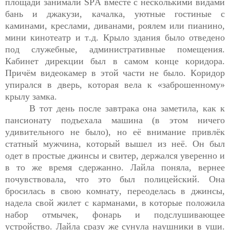
площади занимали 
SPA
 вместе с несколькими видами 
бань и джакузи, качалка, 
уютные гостиные с 
каминами, 
креслами, диванами, роялем или пианино
, 
мини кинотеатр и 
т.д.
 Крыло здания было отведено 
под служебные, административные помещения. 
Кабинет дирекции был в самом конце коридора. 
Причём видеокамер в этой части не было. Коридор 
упирался в дверь, которая вела к «заброшенному» 
крылу замка. 
В тот день после завтрака она заметила, как к 
пансионату подъехала машина (в этом ничего 
удивительного не было), но её внимание привлёк 
статный мужчина, который вышел из неё. 
Он
 был 
одет в простые джинсы и свитер,
 держался уверенно
 и 
в то же время сдержанно
. Лайла поняла,
 вернее 
почувствовала
, 
ч
то это был полицейский. Она 
бросилась в свою комнату, переоделась в джинсы, 
надела свой жилет с карманами, в которые положила 
набор отмычек, фонарь и подслушивающее 
устройство. Лайла сразу же сунула наушники в уши
. 