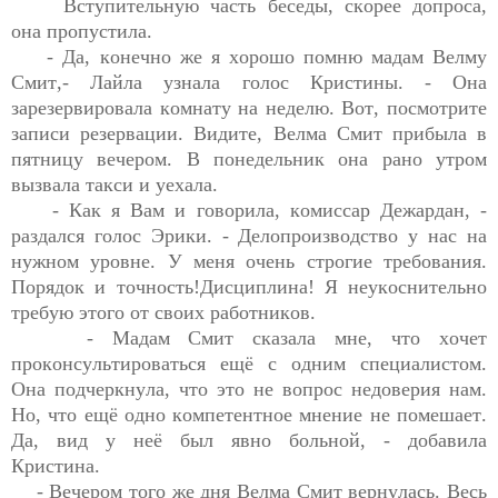
Вступительную часть беседы, скорее допроса, 
она пропустила. 
- Да, конечно же я хорошо помню мадам 
Велму
Смит
,- Лайла узнала голос Кристины. - Она 
зарезервировала комнату на неделю. Вот, посмотрите 
записи резервации. Видите, 
Велма
 Смит прибыла в 
пятницу вечером. В понедельник она рано утром 
вызвала такси и уехала.
- 
Как я Вам и говорила
, 
комиссар
Дежардан
, - 
раздался голос Эрики
. - 
Делопроизводство у нас на 
нужном уровне. У меня очень строгие требования. 
Порядок и точность!Дисциплина! Я неукоснительно 
требую этого от своих работников.
- Мадам Смит сказала мне, что 
хочет 
проконсультироваться ещё с одним специалистом. 
Она подчеркнула, что это не вопрос недоверия нам. 
Но, что ещё одно компетентное мнение не помешает. 
Да, вид у неё был явно 
больной, -
 добавила 
Кристина.
- Вечером того же дня 
Велма
 Смит вернулась. Весь 