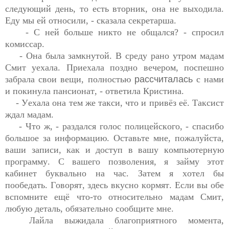
следующий день, то есть вторник, она не выходила. 
Еду мы ей относили, - 
сказала секретарша.
- С ней больше никто не 
общался? - спросил 
комиссар.
- Она была 
замкнутой. В среду рано утром 
м
адам 
Смит уехала. 
Приехала
 поздно вечером, поспешно 
забрала 
свои вещи, полностью 
рассчиталась
 с нами 
и покинула пансионат, - 
ответила Кристина.
- 
Уехала она тем же такси, что и привёз её. Таксист 
ждал мадам.
- Что 
ж, -
 раздался голос полицейского, - спасибо 
большое за информацию. Оставьте мне, пожалуйста, 
ваши записи, как и доступ в
 в
ашу компьютерную 
программу. С вашего позволения, я займу этот 
кабинет буквально на час. Затем я хотел бы 
пообедать. Г
о
ворят, здесь вкусно кормят
. 
Если вы обе 
вспомните ещё что-то 
относительно мадам Смит, 
любую деталь, обязательно сообщите мне.
Лайла выжидала благоприятного момента, 