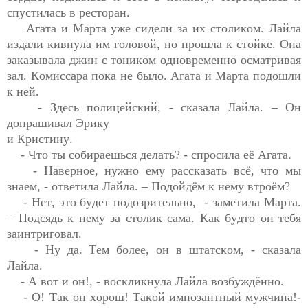
Агата и Марта уже сидели за их столиком. Лайла 
издали кивнула им головой, но прошла к стойке. Она 
заказывала джин с тоником одновременно осматривая 
зал.
 Комиссара пока не было. Агат
а 
и Марта подошли 
к ней.
- Здесь 
полицейский, -
 сказала Лайла. – Он 
допрашивал Эрику

и Кристину. 
- Что ты 
собираешься
делать? - спросила её Агата.
- Наверное, нужно ему рассказать всё, что мы 
знаем, -
 ответила Лайла. – Подойдём к нему втроём?
- Нет, это будет 
подозрительно
,  - заметила Марта. 
– Подсядь к нему за столик сама. Как будто он тебя 
заинтриговал. 
- Ну да. 
Тем более, он в штатском, - 
сказала 
Лайла. 
- А вот и 
он!,
 - воскликнула Лайла возбуждённо.
- О! Так он хорош! Такой импозантный 
мужчина!- 