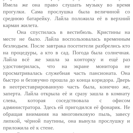
Имела
 же она право слушать музыку во время 
прогулки. 
Сама прослушка была величиной со 
среднюю батарейку. Лайла положила её в верхний 
карман жилета.
Она спустилась в вестибюль. Кристины на 
месте не было. Лайла воспользовалась временным 
безлюдьем. После завтрака посетители разбрелись кто 
на процедуры, а кто в сад. Погода была солнечная. 
Лайла всё же зашла за конторку и ещё раз 
удостоверилась, что на экране монитора не 
просматривалась служебная часть пансионата. Она 
быстро и беззвучно прошла до конца коридора. Дверь 
в неотреставрированную часть была, конечно же
,
запе
р
та. Лайла открыла её и сразу
зашла в комнату 
слева, которая соседствовала с офисом 
администратора. Здесь ей пригодился её фонарик. Не 
обращая внимания на многовековую 
пыль, завесу 
липкой, чёрной паутины, она вынула прослушку и 
приложила её к стене.