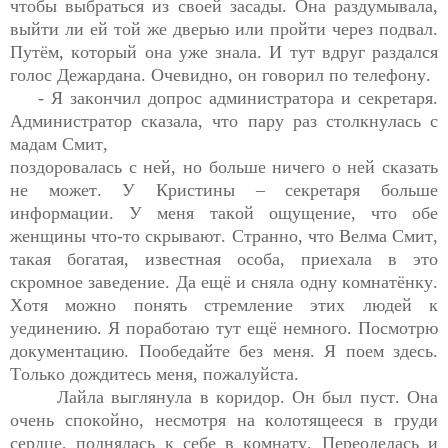
чтобы выбраться из своей засады. Она раздумывала, 
выйти ли ей той же дверью или пройти через подвал. 
Путём, который она уже знала. И тут вдруг раздался 
голос 
Дежардана
. 
Очевидно
, он говорил по телефону.
- Я закончил допрос администратора и 
секретаря
. 
Администратор сказала, что 
пару раз столкнулась с 
мадам Смит,

поздоровалась с ней, но больше ничего о ней сказать 
не может. У Кристины – секретаря больше 
информации. У меня такой ощущение, что обе 
женщины что-то скрывают. Странно, что 
Велма
 Смит, 
такая богатая, известная особа, приехала в это 
скромное заведение. Да ещё и сняла одну комнатёнку. 
Хотя можно понять стремление этих людей к 
уединению. Я поработаю тут ещё немного. Посмотрю 
документацию. Пообедайте без меня. Я поем здесь. 
Только дождитесь меня, пожалуйста.
Лайла выглянула в коридор. Он был пуст. Она 
очень спокойно, несмотря на колотящееся в груди 
сердце, поднялась к себе в комнату. Переоделась и 