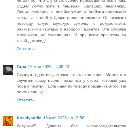
не бай бог, что случится, срочно присоединяйтесь к нам.
Будем уютно жить в пещерах, шалашах, землянках.
Одних фонарей и щвейцарских многойункциональных
складных ножей у Дидье целая коллекция. Он такскает
повсюду такую мужскую сумочку с документами,
банковскими картами и набором гаджетов. Эта сумочка
маленькая, но тяжеленная. И при всём при этом он
такой домосед!
Ответить
Гала
16 мая 2023 г. в 08:23
Стукнуть одну из дамочек - неплохая идея. Может это
случится сразу после праздника у озера, который уже
пора описать?.. Есть идея по поводу праздника этого. На
почту напишу.
Ответить
Koshlyandia
18 мая 2023 г. в 15:58
Девушки!!! Давайте без членовредительства