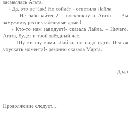
засмеялась Агата.
- Да, это не Чак! Но 
сойдёт!- ответила Лайла.
- Не 
забывайтесь! - воскликнула Агата. – Вы 
замужние, 
респектабельные
 дамы!
- Кто-то нам 
завидует!- сказала Лайла. – Ничего, 
Агата, будет и твой звёздный час.
- Шутки шутками, Лайла, но надо идти. Нельзя 
упускать 
момента!- 
резонно сказала Марта.
Додо
Продолжение следует....