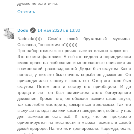
думаю не эстетично.
Ответить
Dodo
14 мая 2023 г. в 13:30
Nadezda))))) Семён такой брутальный мужчина.
Согласна, "неэстетично"))))))))
Про набор отмычек и прочих выживательных гаджетов...
Это не мои фантазии. Я всё это видела и периодически
имею право на любование и многочаствые описания их
возмоностей, разновидностей. Дидье был скаутом. Как я
поняла, у них это было очень серьёзное движение. Он
присоединился к нему в шесть лет. Отец его тоже был
скаутом. Потом они и сестру его приобщили. И до
тридцати лет он был активистом этого богоугодного
движения. Кроме того, он обожает всякие такие штуки,
так как любит мастерить, ковыряться в железках. Так что
в случае голода там или какого наводнения, войны, у нас
для выживания есть всё. К тому, что он прекрасно
ориентируется на местности и мыожет выжить в самой
дикой природе. На что их и тренировали. Надежда, если,