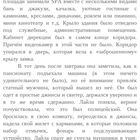
площади занимали 
SPA
 вместе с несколькими видами 
бань и джакузи, качалка, 
уютные гостиные с 
каминами, 
креслами, диванами, роялем или пианино
, 
мини кинотеатр и 
т.д.
 Крыло здания было отведено 
под служебные, административные помещения. 
Кабинет дирекции был в самом конце коридора. 
Причём видеокамер в этой части не было. Коридор 
упирался в дверь, которая вела к «заброшенному» 
крылу замка. 
В тот день после завтрака она заметила, как к 
пансионату подъехала машина (в этом ничего 
удивительного не было), но её внимание привлёк 
статный мужчина, который вышел из неё. 
Он
 был 
одет в простые джинсы и свитер,
 держался уверенно
 и 
в то же время сдержанно
. Лайла поняла,
 вернее 
почувствовала
, 
ч
то это был полицейский. Она 
бросилась в свою комнату, переоделась в джинсы, 
надела свой жилет с карманами, в которые положила 
набор отмычек, фонарь и подслушивающее 
устройство. Лайла сразу же сунула наушники в уши
. 