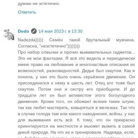
думаю не эстетично.
Ответить
Dodo
14 мая 2023 г. в 13:30
Nadezda))))) Семён такой брутальный мужчина.
Согласна, "неэстетично"))))))))
Про набор отмычек и прочих выживательных гаджетов...
Это не мои фантазии. Я всё это видела и периодически
имею право на любование и многочаствые описания их
возмоностей, разновидностей. Дидье был скаутом. Как я
поняла, у них это было очень серьёзное движение. Он
присоединился к нему в шесть лет. Отец его тоже был
скаутом. Потом они и сестру его приобщили. И до
тридцати лет он был активистом этого богоугодного
движения. Кроме того, он обожает всякие такие штуки,
так как любит мастерить, ковыряться в железках. Так что
в случае голода там или какого наводнения, войны, у нас
для выживания есть всё. К тому, что он прекрасно
ориентируется на местности и мыожет выжить в самой
дикой природе. На что их и тренировали. Надежда, если,