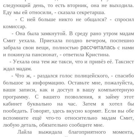
следующий день, то есть вторник, она не выходила. 
Еду мы ей относили, - 
сказала секретарша.
- С ней больше никто не 
общался? - спросил 
комиссар.
- Она была 
замкнутой. В среду рано утром 
м
адам 
Смит уехала. 
Приехала
 поздно вечером, поспешно 
забрала 
свои вещи, полностью 
рассчиталась
 с нами 
и покинула пансионат, - 
ответила Кристина.
- 
Уехала она тем же такси, что и привёз её. Таксист 
ждал мадам.
- Что 
ж, -
 раздался голос полицейского, - спасибо 
большое за информацию. Оставьте мне, пожалуйста, 
ваши записи, как и доступ в
 в
ашу компьютерную 
программу. С вашего позволения, я займу этот 
кабинет буквально на час. Затем я хотел бы 
пообедать. Г
о
ворят, здесь вкусно кормят
. 
Если вы обе 
вспомните ещё что-то 
относительно мадам Смит, 
любую деталь, обязательно сообщите мне.
Лайла выжидала благоприятного момента, 