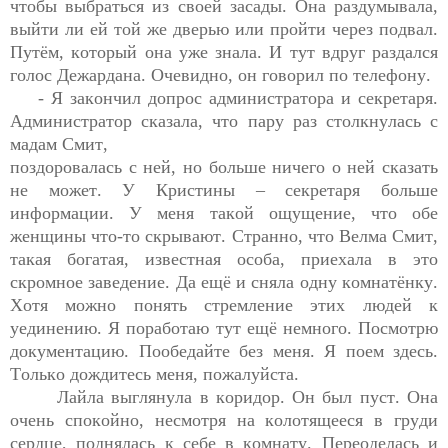
чтобы выбраться из своей засады. Она раздумывала, 
выйти ли ей той же дверью или пройти через подвал. 
Путём, который она уже знала. И тут вдруг раздался 
голос 
Дежардана
. 
Очевидно
, он говорил по телефону.
- Я закончил допрос администратора и 
секретаря
. 
Администратор сказала, что 
пару раз столкнулась с 
мадам Смит,

поздоровалась с ней, но больше ничего о ней сказать 
не может. У Кристины – секретаря больше 
информации. У меня такой ощущение, что обе 
женщины что-то скрывают. Странно, что 
Велма
 Смит, 
такая богатая, известная особа, приехала в это 
скромное заведение. Да ещё и сняла одну комнатёнку. 
Хотя можно понять стремление этих людей к 
уединению. Я поработаю тут ещё немного. Посмотрю 
документацию. Пообедайте без меня. Я поем здесь. 
Только дождитесь меня, пожалуйста.
Лайла выглянула в коридор. Он был пуст. Она 
очень спокойно, несмотря на колотящееся в груди 
сердце, поднялась к себе в комнату. Переоделась и 