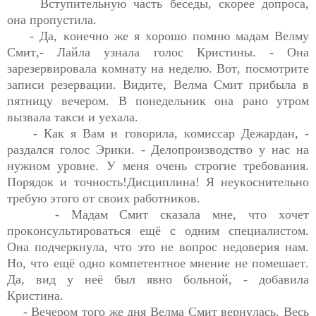
Вступительную часть беседы, скорее допроса, 
она пропустила. 
- Да, конечно же я хорошо помню мадам 
Велму
Смит
,- Лайла узнала голос Кристины. - Она 
зарезервировала комнату на неделю. Вот, посмотрите 
записи резервации. Видите, 
Велма
 Смит прибыла в 
пятницу вечером. В понедельник она рано утром 
вызвала такси и уехала.
- 
Как я Вам и говорила
, 
комиссар
Дежардан
, - 
раздался голос Эрики
. - 
Делопроизводство у нас на 
нужном уровне. У меня очень строгие требования. 
Порядок и точность!Дисциплина! Я неукоснительно 
требую этого от своих работников.
- Мадам Смит сказала мне, что 
хочет 
проконсультироваться ещё с одним специалистом. 
Она подчеркнула, что это не вопрос недоверия нам. 
Но, что ещё одно компетентное мнение не помешает. 
Да, вид у неё был явно 
больной, -
 добавила 
Кристина.
- Вечером того же дня 
Велма
 Смит вернулась. Весь 