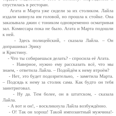
Агата и Марта уже сидели за их столиком. Лайла 
издали кивнула им головой, но прошла к стойке. Она 
заказывала джин с тоником одновременно осматривая 
зал.
 Комиссара пока не было. Агат
а 
и Марта подошли 
к ней.
- Здесь 
полицейский, -
 сказала Лайла. – Он 
допрашивал Эрику

и Кристину. 
- Что ты 
собираешься
делать? - спросила её Агата.
- Наверное, нужно ему рассказать всё, что мы 
знаем, -
 ответила Лайла. – Подойдём к нему втроём?
- Нет, это будет 
подозрительно
,  - заметила Марта. 
– Подсядь к нему за столик сама. Как будто он тебя 
заинтриговал. 
- Ну да. 
Тем более, он в штатском, - 
сказала 
Лайла. 
- А вот и 
он!,
 - воскликнула Лайла возбуждённо.
- О! Так он хорош! Такой импозантный 
мужчина!- 