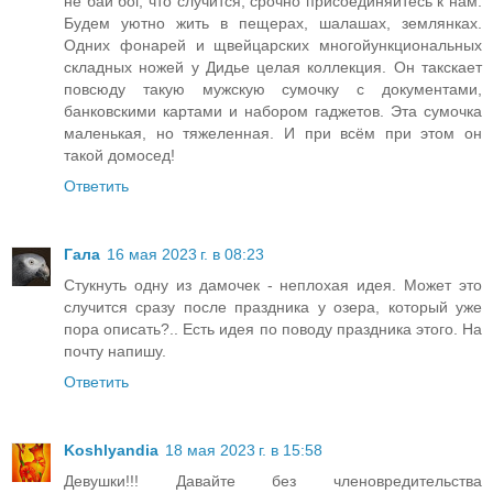
не бай бог, что случится, срочно присоединяйтесь к нам.
Будем уютно жить в пещерах, шалашах, землянках.
Одних фонарей и щвейцарских многойункциональных
складных ножей у Дидье целая коллекция. Он такскает
повсюду такую мужскую сумочку с документами,
банковскими картами и набором гаджетов. Эта сумочка
маленькая, но тяжеленная. И при всём при этом он
такой домосед!
Ответить
Гала
16 мая 2023 г. в 08:23
Стукнуть одну из дамочек - неплохая идея. Может это
случится сразу после праздника у озера, который уже
пора описать?.. Есть идея по поводу праздника этого. На
почту напишу.
Ответить
Koshlyandia
18 мая 2023 г. в 15:58
Девушки!!! Давайте без членовредительства