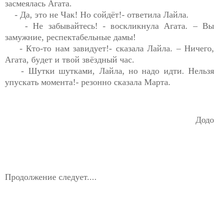
засмеялась Агата.
- Да, это не Чак! Но 
сойдёт!- ответила Лайла.
- Не 
забывайтесь! - воскликнула Агата. – Вы 
замужние, 
респектабельные
 дамы!
- Кто-то нам 
завидует!- сказала Лайла. – Ничего, 
Агата, будет и твой звёздный час.
- Шутки шутками, Лайла, но надо идти. Нельзя 
упускать 
момента!- 
резонно сказала Марта.
Додо
Продолжение следует....