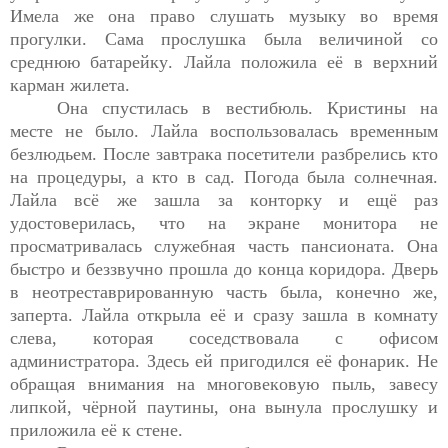
Имела
 же она право слушать музыку во время 
прогулки. 
Сама прослушка была величиной со 
среднюю батарейку. Лайла положила её в верхний 
карман жилета.
Она спустилась в вестибюль. Кристины на 
месте не было. Лайла воспользовалась временным 
безлюдьем. После завтрака посетители разбрелись кто 
на процедуры, а кто в сад. Погода была солнечная. 
Лайла всё же зашла за конторку и ещё раз 
удостоверилась, что на экране монитора не 
просматривалась служебная часть пансионата. Она 
быстро и беззвучно прошла до конца коридора. Дверь 
в неотреставрированную часть была, конечно же
,
запе
р
та. Лайла открыла её и сразу
зашла в комнату 
слева, которая соседствовала с офисом 
администратора. Здесь ей пригодился её фонарик. Не 
обращая внимания на многовековую 
пыль, завесу 
липкой, чёрной паутины, она вынула прослушку и 
приложила её к стене.