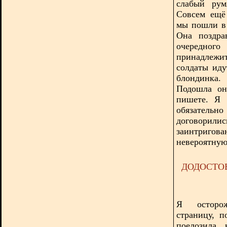
слабый рум
Совсем ещё 
мы пошли в 
О
на поздр
очередного
принадлежи
солдаты иду
блондинка.
Подошла он
пишете. Я 
обязательн
договори
заинтригов
невероятную
ДОДОСТОВ
Я осторож
страницу, п
поелозила