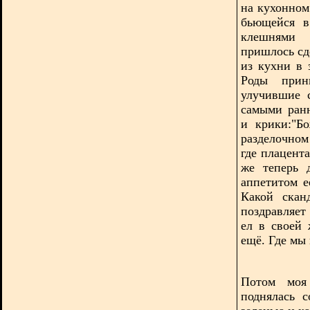
на кухонном
бьющейся в
клешнями 
пришлось сд
из кухни в 
Роды прин
улучившие 
самыми ран
и крики:"Б
разделочном
где плацент
же теперь 
аппетитом е
Какой скан
поздравляет
ел в своей 
ещё. Где мы 
Потом моя
поднялась 