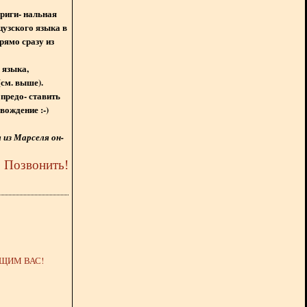
ориги- нальная
цузского языка в
рямо сразу из
 языка,
(см. выше).
предо- ставить
вождение :-)
из Марселя он-
5
Позвонить
!
ЩИМ ВАС!