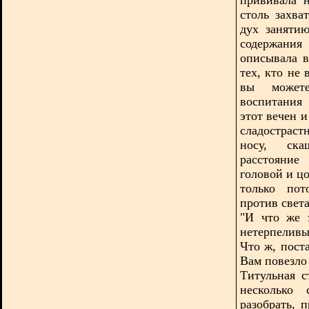
столь захв
дух заняти
содержани
описывала в
тех, кто не 
вы можете
воспитания
этот вечен и
сладостраст
носу, скаш
расстояние
головой и цо
только пот
против света
"И что же 
нетерпеливы
Что ж, поста
Вам повезло 
Титульная с
несколько
разобрать, 