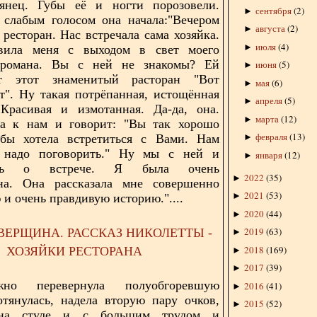
янец. Губы её и ногти порозовели.
сентября
(
2
)
►
слабым голосом она начала:"
Вечером
августа
(
2
)
►
ресторан. Нас встречала сама хозяйка.
июля
(
4
)
►
авила меня с выходом в свет моего
 романа. Вы с ней не знакомы? Ей
июня
(
5
)
►
т этот знаменитый расторан "Вот
мая
(
6
)
►
т". Ну такая потрёпанная, истощённая
апреля
(
5
)
►
 Красивая и измотанная. Да-да, она.
марта
(
12
)
►
а к нам и говорит: "Вы так хорошо
февраля
(
13
)
бы хотела встретиться с Вами. Нам
►
о надо поговорить." Ну мы с ней и
января
(
12
)
►
лись о встрече. Я была очень
2022
(
35
)
►
ана. Она рассказала мне совершенно
2021
(
53
)
►
 и очень правдивую историю."....
2020
(
44
)
►
2019
(
63
)
ЕРЩИНА. РАССКАЗ НИКОЛЕТТЫ -
►
2018
(
169
)
ХОЗЯЙКИ РЕСТОРАНА
►
2017
(
39
)
►
но перевернула полуобгоревшую
2016
(
41
)
►
отянулась, надела вторую пару очков,
2015
(
52
)
►
 на стуле и с большим трудом и