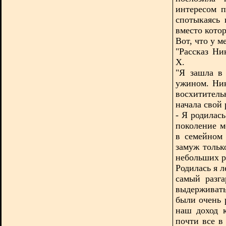
интересом 
спотыкаясь 
вместо кото
Вот, что у м
"Рассказ Ни
Х.
"Я зашла в
ужином. Ник
восхитител
начала свой 
- Я родилась
поколение м
в семейном
замуж тольк
небольших р
Родилась я л
самый разг
выдерживат
были очень 
наш доход 
почти все в