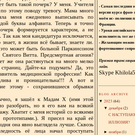
ет быть такой почерк? У меня. Учителя
- Самая последняя 
 по этому поводу тревогу. Мама много
версия курса фран- 
ляла меня ежедневно выписывать по
моём ис- полнении п
ждой буквы алфавита. Теперь я точно
Франции.
почерк формируется характером, а не
- Уроки английского
. Так как моя кандидатура исключается,
исполнитель тот же 
- Желающим можно 
о знает, в жизни всё бывает, знаете ли.
фортепианное сопро
 это может быть больной Паркинсоном
 Святого Витта. Предсмертная агония?
Прямая трансляция 
ет же она растянуться на много мелко
лайн.
страниц. Дайте-ка подумать! Да, это
Skype Khilola
тавитель медицинской профессии! Как
лива и проницательна!!! А вот и
ние этому - сохранившиеся обрывки
BLOG ARCHIVE
обычно, я зашёл к Мадам Х (имя этой
2023
(
64
)
▼
о разобрать, но я его вам на всякий
декабря
(
2
)
▼
кажу. Хватит с меня историй со всякими
С НАСТУПАЮ
 прототипами.). Я присел на край её
ИЛЛЮЗИЯ?
годня она явно выглядела лучше. Сквозь
ледность её лица начал проступать
ноября
(
1
)
►