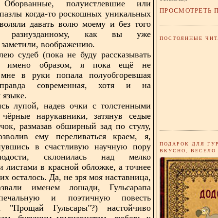
. Оборванные, полуистлевшие или
ПРОСМОТРЕТЬ 
пазлы когда-то роскошных уникальных
воляли давать волю моему и без того
но разнузданному, как вы уже
ПОСТОЯННЫЕ ЧИТ
 заметили, воображению.
лею судеб (пока не буду рассказывать
м имено образом, я пока ещё не
 мне в руки попала полуобгоревшая
 правда современная, хотя и на
 языке.
сь лупой, надев очки с толстенными
 чёрные нарукавники, затянув седые
чок, размазав обширный зад по стулу,
озволив ему переливаться краем, я,
ПОДАРОК ДЛЯ ГУ
нувшись в счастливую научную пору
ВКУСНО, ВЕСЕЛО
одости, склонилась над мелко
 листами в красной обложке, а точнее
них осталось. Да, не зря моя наставница,
звали именем лошади, Гульсарапа
печальную и поэтичную повесть
а "Прощай Гульсары"?) настойчиво
нам, будущим мидиевистам, любовь к