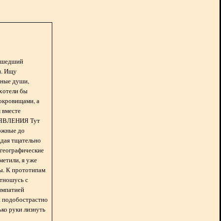
асшедший
н. Ищу
нные души,
хотели бы
окровищами, а
 вместе
БЪЯВЛЕНИЯ Тут
ожные до
ждая тщательно
 географические
метили, я уже
ды. К прототипам
отношусь с
импатией
 и подобострастно
лько руки лизнуть