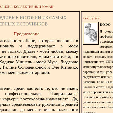
АЛИОН" . КОЛЛЕКТИВНЫЙ РОМАН
АВДИВЫЕ ИСТОРИИ ИЗ САМЫХ
ABOUT ME
ЕРНЫХ ИСТОЧНИКОВ
DODO
Я - сум
Предисловие
графома
годарность Лане, которая поверила в
родстве
хновила и поддерживает в моём
которые 
и не только, Дидье - моей любви, моему
поделиться своими с
ье и вдохновителю, моим читателям, а в
может и создать всем
 Хадиже Мишель - моей Музе, Людмиле
неизвестно что. О
меня запугали остор
 Галине Солоденковой и Оле Китанко,
паранойи люди, убе
ми меня комментариями.
выдумывать имена и
названия. Если Вы за
начала заметать сле
тели, среди вас есть те, кто не знает,
моих персонажей я 
рофессиональная "Гавриллиада"
большой и нежной с
с карьеры востоковеда-
мидиевиста
. Да,
(завиляла я хвостом
изучала средневековые рукописи Средней
заглянула в глаза. То
доходили до меня в очень плачевном
осталось).