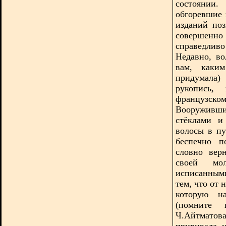
состоянии
обгоревшие 
изданий поз
совершен
справедливо
Недавно, во
вам, каки
придумала)
рукопись,
французском
Вооруживши
стёклами и
волосы в пу
беспечно п
словно вер
своей мол
исписанными
тем, что от 
которую на
(помните 
Ч.Айтматов
прививала 