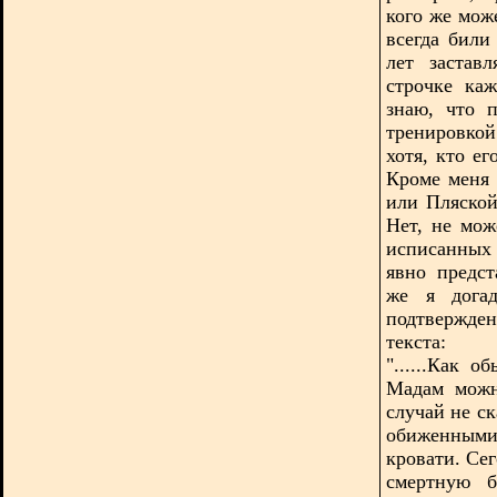
кого же мож
всегда били
лет застав
строчке ка
знаю, что 
тренировкой
хотя, кто ег
Кроме меня
или Пляской
Нет, не мож
исписанных 
явно предс
же я догад
подтвержде
текста:
"......Как 
Мадам можн
случай не с
обиженными
кровати. Се
смертную б