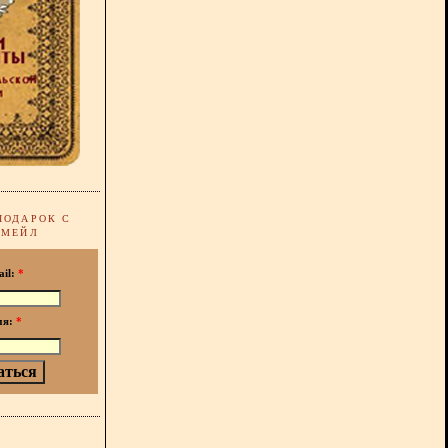
ПОДАРОК С
-МЕЙЛ
ail:
*
мя:
*
!