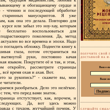
атывающему и обогащающему сердце и
ю - чтению и последующей обработке
я старинных манускриптов. Я уже
ам, как она это делала. Повторяю для
в курсе или забыл это ноу-хау, которым
 бесплатно воспользоваться для
 подрастающего поколения. Да, метод
 актуален во все времена и эпохи. Надо
но погладить обложку. Поднести книгу к
ивая глаза, потом отстраниться на
ПОЛУЧИТЕ СВОЙ 
 вытянутой руки, постоянно качая
ДОСТАВКОЙ НА И
кая языком. Покрутите её и так, и этак,
ом откройте
, рассмотрите страницы
Ваш e-m
, всё время охая и ахая. Вот.
это за рукопись?" - скажете вы, мои
Ваше и
е читатели.
раемся разобраться. Дело это нелёгкое.
с тем, что перед вами знаток.
траница отстутствует, как, впрочем, и
 следующих. Да, вот здесь можно
правда с трудом, жутчайший почерк. У
СЛУШАЙТЕ СЮДА