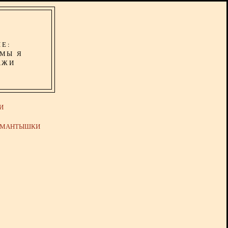
ИЕ:
ОМЫ Я
АЖИ
И
Й МАНТЫШКИ