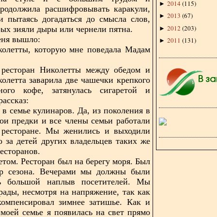
2014
(
115
)
►
продолжила расшифровывать каракули,
2013
(
67
)
►
и пытаясь догадаться до смысла слов,
2012
(
203
)
рых зияли дыры или чернели пятна.
►
еня вышло:
2011
(
131
)
►
колетты, которую мне поведала Мадам
 ресторан Николетты между обедом и
олетта заварила две чашечки крепкого
ьного кофе, затянулась сигаретой и
рассказ:
 в семье кулинаров. Да, из поколения в
ои предки и все члены семьи работали
 ресторане. Мы женились и выходили
о за детей других владельцев таких же
есторанов.
етом. Ресторан был на берегу моря. Был
ар сезона. Вечерами мы должны были
ь большой наплыв посетителей. Мы
рады, несмотря на напряжение, так как
компенсировал зимнее затишье. Как и
 моей семье я появилась на свет прямо