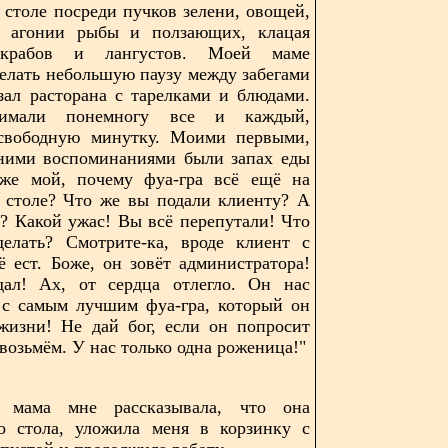
 столе посреди пучков зелени, овощей,
 агонии рыбы и ползающих, клацая
крабов и лангустов. Моей маме
елать небольшую паузу между забегами
зал расторана с тарелками и блюдами.
имали понемногу все и каждый,
свободную минутку. Моими первыми,
ними воспоминаниями были запах еды
оже мой, почему фуа-гра всё ещё на
 столе? Что же вы подали клиенту? А
а? Какой ужас! Вы всё перепутали! Что
делать? Смотрите-ка, вроде клиент с
ё ест. Боже, он зовёт администратора!
дал! Ах, от сердца отлегло. Он нас
 с самым лучшим фуа-гра, который он
жизни! Не дай бог, если он попросит
возьмём. У нас только одна роженица!"
 мама мне рассказывала, что она
со стола, уложила меня в корзинку с