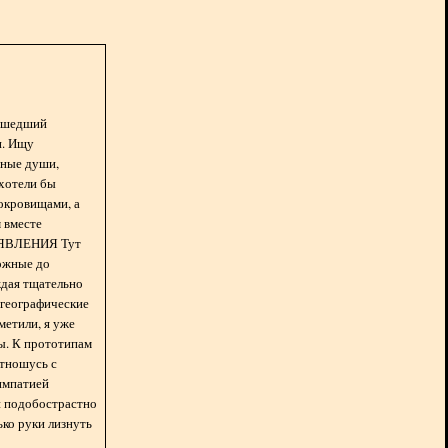
асшедший
н. Ищу
нные души,
хотели бы
окровищами, а
 вместе
БЪЯВЛЕНИЯ Тут
ожные до
ждая тщательно
 географические
метили, я уже
ды. К прототипам
отношусь с
импатией
 и подобострастно
лько руки лизнуть