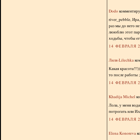
Dodo
комментируе
river_pebble, Ир
раз мы до него не
лююблю этот парк
ходьбы, чтобы ег
14 ФЕВРАЛЯ 2
Лиля-Lilechka
ком
Какая красота!!!)
то после работы ;
14 ФЕВРАЛЯ 2
Khadija Michel
ко
Лола, у меня вод
потрогать или Ил
14 ФЕВРАЛЯ 2
Elena Konoreva
ко