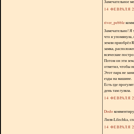
Замечательное ме
14 ФЕВРАЛЯ 2
river_pebble
комме
Замечательно! Я
что я упомянула,
земли приобрёл Ro
замка, расположен
всяческие постро
Потом он эти зем
отметил, чтобы н
Этот парк не зан
езды на машине.
Есть где прогуля
день там гуляла.
14 ФЕВРАЛЯ 2
Dodo
комментируе
Лиля-Lilechka, сп
14 ФЕВРАЛЯ 2