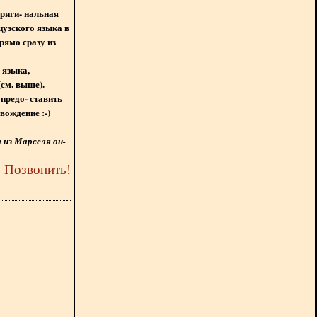
ориги- нальная
цузского языка в
рямо сразу из
 языка,
(см. выше).
предо- ставить
вождение :-)
из Марселя он-
5
Позвонить
!