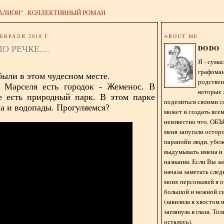
АЛИОН" . КОЛЛЕКТИВНЫЙ РОМАН
ЕВРАЛЯ 2018 Г.
ABOUT ME
О РЕЧКЕ....
DODO
Я - сум
графома
были в этом чудесном месте.
родстве
т Марселя есть городок - Жеменос. В
которые 
е есть природный парк. В этом парке
поделиться своими с
ка и водопады. Прогуляемся?
может и создать всем
неизвестно что. О
меня запугали остор
паранойи люди, убе
выдумывать имена и
названия. Если Вы за
начала заметать сле
моих персонажей я 
большой и нежной с
(завиляла я хвостом
заглянула в глаза. То
осталось).