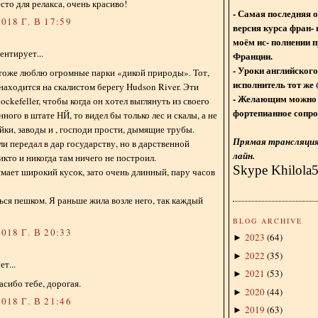
сто для релакса, очень красиво!
- Самая последняя 
018 Г. В 17:59
версия курса фран- 
моём ис- полнении п
нтирует...
Франции.
- Уроки английского
 тоже люблю огромные парки «дикой природы». Тот,
исполнитель тот же 
 находится на скалистом берегу Hudson River. Эти
- Желающим можно 
ckefeller, чтобы когда он хотел выглянуть из своего
фортепианное сопро
ного в штате НЙ, то видел бы только лес и скалы, а не
йки, заводы и , господи прости, дымящие трубы.
Прямая трансляция 
ли передал в дар государству, но в дарственной
лайн.
икто и никогда там ничего не построил.
Skype Khilola
имает широкий кусок, зато очень длинный, пару часов
ться пешком. Я раньше жила возле него, так каждый
BLOG ARCHIVE
018 Г. В 20:33
2023
(
64
)
►
2022
(
35
)
►
т...
2021
(
53
)
►
асибо тебе, дорогая.
2020
(
44
)
►
018 Г. В 21:46
2019
(
63
)
►