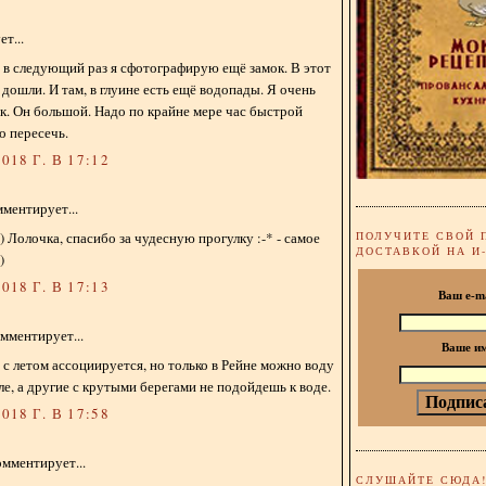
т...
а, в следующий раз я сфотографирую ещё замок. В этот
 дошли. И там, в глуине есть ещё водопады. Я очень
. Он большой. Надо по крайне мере час быстрой
о пересечь.
018 Г. В 17:12
ментирует...
)) Лолочка, спасибо за чудесную прогулку :-* - самое
ПОЛУЧИТЕ СВОЙ 
ДОСТАВКОЙ НА И
)
018 Г. В 17:13
Ваш e-m
мментирует...
Ваше и
а с летом ассоциируется, но только в Рейне можно воду
ле, а другие с крутыми берегами не подойдешь к воде.
018 Г. В 17:58
мментирует...
СЛУШАЙТЕ СЮДА