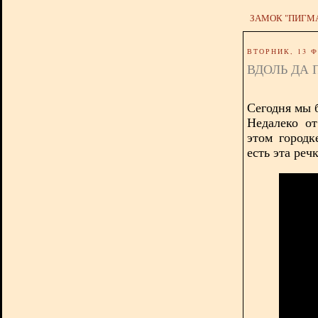
ЗАМОК "ПИГМ
ВТОРНИК, 13 Ф
ВДОЛЬ ДА П
Сегодня мы 
Недалеко о
этом городк
есть эта реч