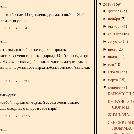
2018
(
169
)
▼
т...
декабря
(
5
)
►
приезжай к нам. Потрогаешь руками, попьёшь. Я её
ноября
(
7
)
►
и такая вкусная!
октября
(
4
)
►
018 Г. В 21:47
сентября
(
6
)
►
августа
(
14
)
т...
►
июля
(
23
)
а, насколько я сейчас не терплю городское
►
настолько меня тянет на природу. Особенно туда, где
июня
(
11
)
►
нь. Я живу в тихом райночике с частными домиками с
мая
(
10
)
►
ами, но нормального парка поблизости нет. А мне так
апреля
(
36
)
►
марта
(
39
)
►
018 Г. В 21:51
февраля
(
9
)
▼
КАРКАССОН. 
нтирует...
ПРОВАНС. ЗИ
 собой и вдали от людской суеты очень важно.
СЮР-МЕР
шь съездить с Дидье в этот парк!
ЖИЗНЬ ЗЛА....
018 Г. В 03:26
СЕН СИР ЛАП
ЛЮБИМАЯ 
т...
ДЕРЕВНЯ