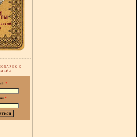
ПОДАРОК С
-МЕЙЛ
ail:
*
мя:
*
!