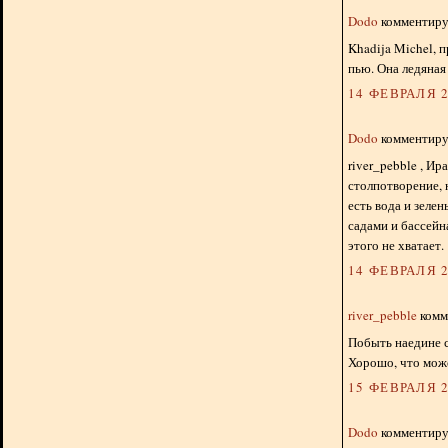
Dodo
комментируе
Khadija Michel, 
пью. Она ледяная 
14 ФЕВРАЛЯ 2
Dodo
комментируе
river_pebble , Ир
столпотворение, 
есть вода и зеле
садами и бассейн
этого не хватает.
14 ФЕВРАЛЯ 2
river_pebble
комме
Побыть наедине с
Хорошо, что може
15 ФЕВРАЛЯ 2
Dodo
комментируе