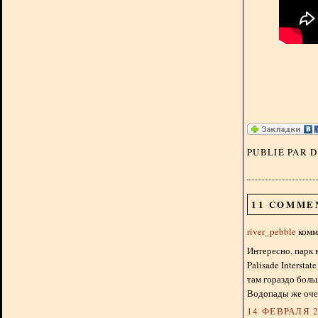
PUBLIÉ PAR 
11 COMME
river_pebble
комме
Интересно, парк 
Palisade Interstat
там гораздо боль
Водопады же оче
14 ФЕВРАЛЯ 2