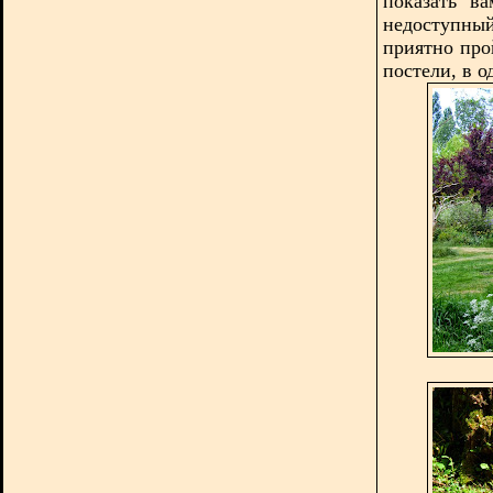
показать в
недоступн
приятно про
постели, в 