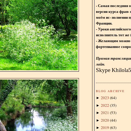
- Самая последняя 
версия курса фран- 
моём ис- полнении п
Франции.
- Уроки английского
исполнитель тот же 
- Желающим можно 
фортепианное сопро
Прямая трансляция 
лайн.
Skype Khilola
BLOG ARCHIVE
2023
(
64
)
►
2022
(
35
)
►
2021
(
53
)
►
2020
(
44
)
►
2019
(
63
)
►