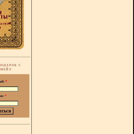
ПОДАРОК С
-МЕЙЛ
ail:
*
мя:
*
!