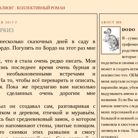
АЛИОН" . КОЛЛЕКТИВНЫЙ РОМАН
Я 2015 Г.
ABOUT ME
РКИЗ
DODO
Я - сум
несколько сказочных дней в саду в
графома
рдо. Погулять по Бордо на этот раз мне
родстве
которые 
, что я стала очень редко писать. Моя
поделиться своими с
изнь последнее время очень бурная и
может и создать всем
я необыкновенными встречами и
неизвестно что. О
На то, чтобы всё переварить и описать,
меня запугали остор
я.
Пока же предлагаю вам насколько
паранойи люди, убе
й, сделанных очень дорогим мне
выдумывать имена и
названия. Если Вы за
начала заметать сле
ыл он создавал сам, разговаривая с
моих персонажей я 
тком и деревом, птичкой и муравьём.
большой и нежной с
есь был средневековый замок, о котором
(завиляла я хвостом
но напоминают стены, увитые плющом.
заглянула в глаза. То
то снимки этих развалин я смогу
осталось).