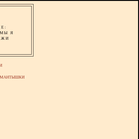
ИЕ:
ОМЫ Я
АЖИ
И
Й МАНТЫШКИ