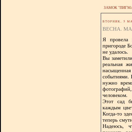
ЗАМОК "ПИГМ
ВТОРНИК, 5 МА
ВЕСНА. МА
Я провела 
пригороде Бо
не удалось.
Вы заметили
реальная ж
насыщенна
событиями. 
нужно врем
фотографи
человеком.
Этот сад б
каждым цве
Когда-то зд
теперь смут
Надеюсь, ч