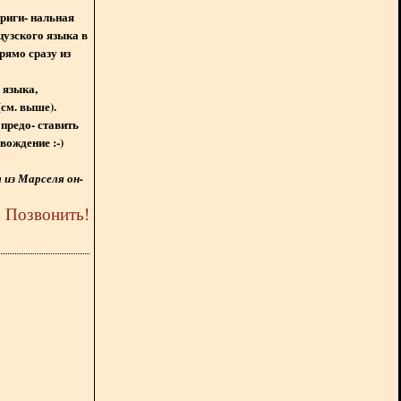
ориги- нальная
цузского языка в
рямо сразу из
 языка,
(см. выше).
предо- ставить
вождение :-)
из Марселя он-
5
Позвонить
!