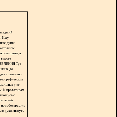
асшедший
н. Ищу
нные души,
хотели бы
окровищами, а
 вместе
БЪЯВЛЕНИЯ Тут
ожные до
ждая тщательно
 географические
метили, я уже
ды. К прототипам
отношусь с
импатией
 и подобострастно
лько руки лизнуть