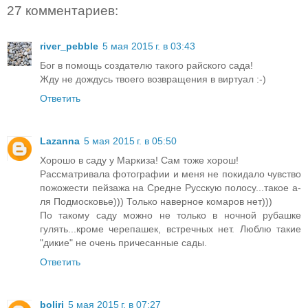
27 комментариев:
river_pebble
5 мая 2015 г. в 03:43
Бог в помощь создателю такого райского сада!
Жду не дождусь твоего возвращения в виртуaл :-)
Ответить
Lazanna
5 мая 2015 г. в 05:50
Хорошо в саду у Маркиза! Сам тоже хорош!
Рассматривала фотографии и меня не покидало чувство
пожожести пейзажа на Средне Русскую полосу...такое а-
ля Подмосковье))) Только наверное комаров нет)))
По такому саду можно не только в ночной рубашке
гулять...кроме черепашек, встречных нет. Люблю такие
"дикие" не очень причесанные сады.
Ответить
boliri
5 мая 2015 г. в 07:27