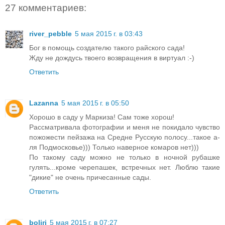
27 комментариев:
river_pebble
5 мая 2015 г. в 03:43
Бог в помощь создателю такого райского сада!
Жду не дождусь твоего возвращения в виртуaл :-)
Ответить
Lazanna
5 мая 2015 г. в 05:50
Хорошо в саду у Маркиза! Сам тоже хорош!
Рассматривала фотографии и меня не покидало чувство
пожожести пейзажа на Средне Русскую полосу...такое а-
ля Подмосковье))) Только наверное комаров нет)))
По такому саду можно не только в ночной рубашке
гулять...кроме черепашек, встречных нет. Люблю такие
"дикие" не очень причесанные сады.
Ответить
boliri
5 мая 2015 г. в 07:27