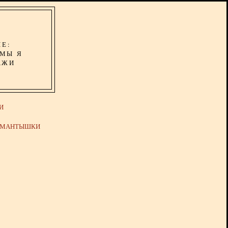
ИЕ:
ОМЫ Я
АЖИ
И
Й МАНТЫШКИ