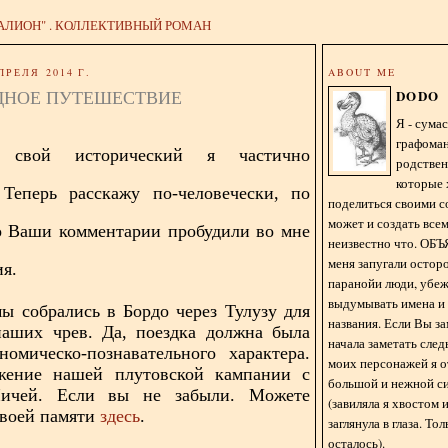
АЛИОН" . КОЛЛЕКТИВНЫЙ РОМАН
ПРЕЛЯ 2014 Г.
ABOUT ME
ДНОЕ ПУТЕШЕСТВИЕ
DODO
Я - сум
графома
 свой исторический я частично
родстве
которые 
 Теперь расскажу по-человечески, по
поделиться своими с
может и создать всем
о Ваши комментарии пробудили во мне
неизвестно что. О
меня запугали остор
я.
паранойи люди, убе
выдумывать имена и
ы собрались в Бордо через Тулузу для
названия. Если Вы за
наших чрев. Да, поездка должна была
начала заметать сле
номическо-познавательного характера.
моих персонажей я 
жение нашей плутовской кампании с
большой и нежной с
ичей. Если вы не забыли. Можете
(завиляла я хвостом
своей памяти
здесь
.
заглянула в глаза. То
осталось).