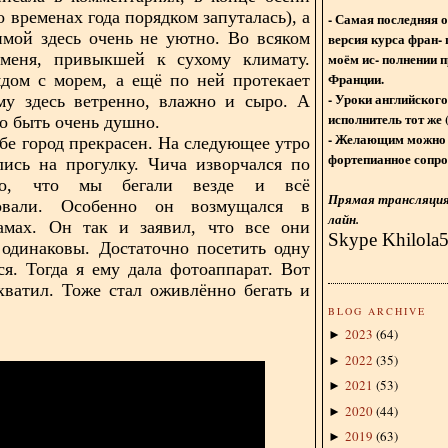
во временах года порядком запуталась), а
- Самая последняя 
имой здесь очень не уютно. Во всяком
версия курса фран- 
моём ис- полнении п
 меня, привыкшей к сухому климату.
Франции.
дом с морем, а ещё по ней протекает
- Уроки английского
му здесь ветренно, влажно и сыро. А
исполнитель тот же 
о быть очень душно.
- Желающим можно 
ебе город прекрасен. На следующее утро
фортепианное сопро
ись на прогулку. Чича изворчался по
го, что мы бегали везде и всё
Прямая трансляция 
овали. Особенно он возмущался в
лайн.
рамах. Он так и заявил, что все они
Skype Khilola
одинаковы. Достаточно посетить одну
ся. Тогда я ему дала фотоаппарат. Вот
хватил. Тоже стал оживлённо бегать и
BLOG ARCHIVE
2023
(
64
)
►
2022
(
35
)
►
2021
(
53
)
►
2020
(
44
)
►
2019
(
63
)
►