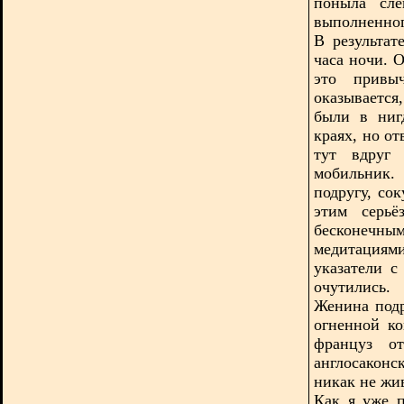
поныла сле
выполненного
В результа
часа ночи. 
это привыч
оказываетс
были в ниг
краях, но о
тут вдруг 
мобильник.
подругу, со
этим серьё
бесконечн
медитациями
указатели с
очутились.
Женина подр
огненной ко
француз о
англосакон
никак не жив
Как я уже п