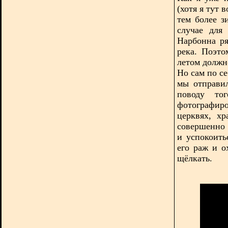
(хотя я тут 
тем более з
случае для
Нарбонна ря
река. Поэто
летом должн
Но сам по с
мы отправил
поводу то
фотографир
церквях, х
совершенно 
и успокоить
его раж и о
щёлкать.