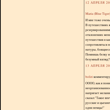
12 АПРЕЛЯ 201
Maria (Blue Tiger
И мне тоже очень
В путешествиях я
резервированиям
отклонениях меня
путешествия я ка
сопротивляться н
натуры, боящиес
Помнишь белку из
безумный взгляд?
13 АПРЕЛЯ 201
boliri
комментируе
ОООО, как я пон
неорганизованнос
напрягает желани
сказал:"Такое впе
русские и цыгане(
одни немцы!"