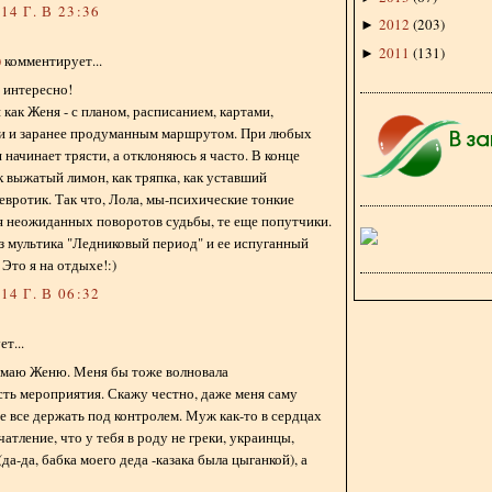
4 Г. В 23:36
2012
(
203
)
►
2011
(
131
)
►
)
комментирует...
 интересно!
 как Женя - с планом, расписанием, картами,
и и заранее продуманным маршрутом. При любых
 начинает трясти, а отклоняюсь я часто. В конце
к выжатый лимон, как тряпка, как уставший
евротик. Так что, Лола, мы-психические тонкие
я неожиданных поворотов судьбы, те еще попутчики.
 мультика "Ледниковый период" и ее испуганный
 Это я на отдыхе!:)
4 Г. В 06:32
т...
имаю Женю. Меня бы тоже волновала
ть мероприятия. Скажу честно, даже меня саму
е все держать под контролем. Муж как-то в сердцах
чатление, что у тебя в роду не греки, украинцы,
да-да, бабка моего деда -казака была цыганкой), а