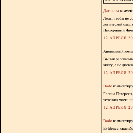
Датчанка
коммент
Лола, чтобы не с
логический след 
Находчивый Чича)
12 АПРЕЛЯ 201
Анонимный комме
Вы так рассказыв
книгу, а не дневн
12 АПРЕЛЯ 201
Dodo
комментируе
Галина Петерсен,
течению моего по
12 АПРЕЛЯ 201
Dodo
комментируе
Evidence, спасибо