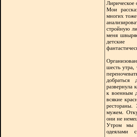
Лирическое 
Мои расска
многих тоже
анализиро
стройную ли
меня швыряе
детские 
фантастиче
Организован
шесть утра,
переночеват
добраться 
развернула 
к военным д
всякие крас
рестораны.
мужем. Отку
они не неме
Утром мы 
одеялами с