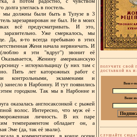
гка, а потом радостно, с чувством
 долга улеглась в постель.
те мы должны были быть в Тулузе в 3
Отель зарезарвирован не был. Не в моих
ках всё предусматривать. И это,
я, заразительно. Уже смеркалось, мы
де. Да, я-то всегда пребываю в этих
тветственная Женя начала нервничать. И
(люблю я эти "вдруг") звонит её
 Оказывается, Женину американскую
курсницу - иглоукольщицу (у них там с
ПОЛУЧИТЕ СВОЙ 
зно. Пять лет каторожных работ с
ДОСТАВКОЙ НА И
ыми контрольными, экзаменами и
) занесло в Нарбонну. И тут появились
Ваш e-m
 этим городком. Так мы в Нарбонне и
Ваше и
уга оказалась англосаксонкой с рыжей
пной волос. Интересно, что муж её -
тмороженная личность. В их паре
ским темпераментом обладает он, а
ая Эме (да, так её звали).
исала в комментариях, в конце осени
СЛУШАЙТЕ СЮДА