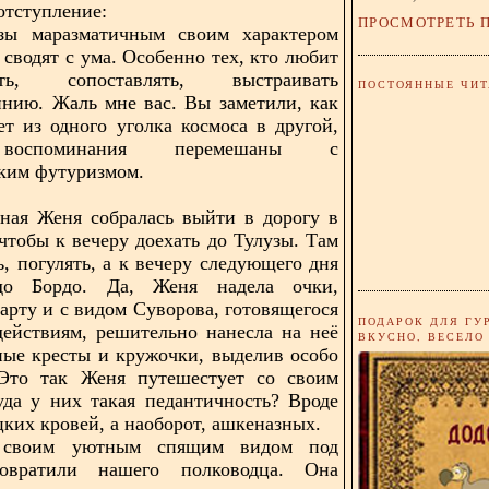
отступление:
ПРОСМОТРЕТЬ 
зы маразматичным своим характером
 сводят с ума. Особенно тех, кто любит
вать, сопоставлять, выстраивать
ПОСТОЯННЫЕ ЧИТ
нию. Жаль мне вас. Вы заметили, как
т из одного уголка космоса в другой,
воспоминания перемешаны с
ским футуризмом.
ная Женя собралась выйти в дорогу в
 чтобы к вечеру доехать до Тулузы. Там
ь, погулять, а к вечеру следующего дня
до Бордо. Да, Женя надела очки,
карту и с видом Суворова, готовящегося
ПОДАРОК ДЛЯ ГУ
ействиям, решительно нанесла на неё
ВКУСНО, ВЕСЕЛО
ные кресты и кружочки, выделив особо
 Это так Женя путешестует со своим
да у них такая педантичность? Вроде
цких кровей, а наоборот, ашкеназных.
своим уютным спящим видом под
овратили нашего полководца. Она