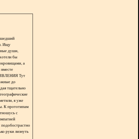
асшедший
н. Ищу
нные души,
хотели бы
окровищами, а
 вместе
БЪЯВЛЕНИЯ Тут
ожные до
ждая тщательно
 географические
метили, я уже
ды. К прототипам
отношусь с
импатией
 и подобострастно
лько руки лизнуть