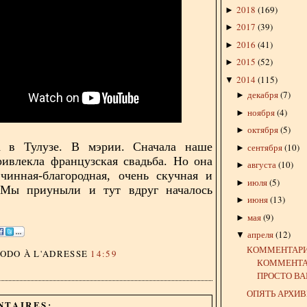
2018
(
169
)
►
2017
(
39
)
►
2016
(
41
)
►
2015
(
52
)
►
2014
(
115
)
▼
декабря
(
7
)
►
ноября
(
4
)
►
октября
(
5
)
►
а в Тулузе. В мэрии. Сначала наше
сентября
(
10
)
►
ивлекла французская свадьба. Но она
августа
(
10
)
►
чинная-благородная, очень скучная и
июля
(
5
)
►
 Мы приуныли и тут вдруг началось
июня
(
13
)
►
мая
(
9
)
►
апреля
(
12
)
▼
КОММЕНТАР
DODO
À L'ADRESSE
14:59
КОММЕНТА
ПРОСТО ВА
ОПЯТЬ АРХИ
NTAIRES: