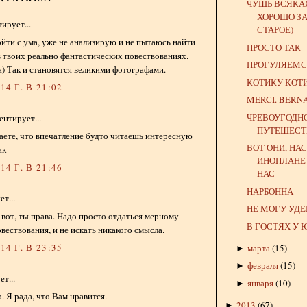
ЧУШЬ ВСЯКАЯ
ХОРОШО З
ирует...
СТАРОЕ)
ойти с ума, уже не анализирую и не пытаюсь найти
ПРОСТО ТАК
в твоих реально фантастических повествованиях.
ПРОГУЛЯЕМС
 Так и становятся великими фотографами.
КОТИКУ КОТ
4 Г. В 21:02
MERCI. BERN
ЧРЕВОУГОДН
нтирует...
ПУТЕШЕСТ
аете, что впечатление будто читаешь интересную
ВОТ ОНИ, НА
ик
ИНОПЛАНЕ
4 Г. В 21:46
НАС
НАРБОННА
т...
НЕ МОГУ УД
 вот, ты права. Надо просто отдаться мерному
В ГОСТЯХ У 
вествования, и не искать никакого смысла.
4 Г. В 23:35
марта
(
15
)
►
февраля
(
15
)
►
т...
января
(
10
)
►
. Я рада, что Вам нравится.
2013
(
67
)
►