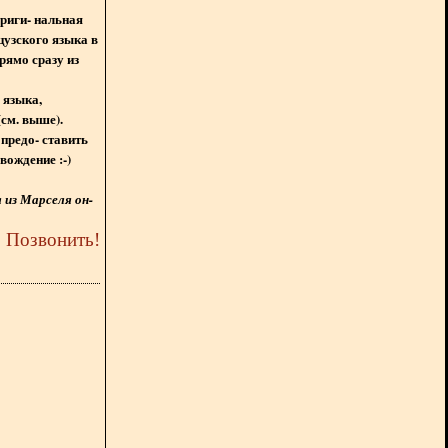
ориги- нальная
цузского языка в
рямо сразу из
 языка,
(см. выше).
предо- ставить
вождение :-)
из Марселя он-
5
Позвонить
!