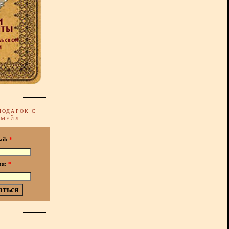
ПОДАРОК С
-МЕЙЛ
ail:
*
мя:
*
!