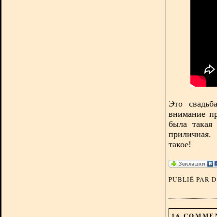
Это свадьб
внимание пр
была такая 
приличная.
такое!
PUBLIÉ PAR 
16 COMME