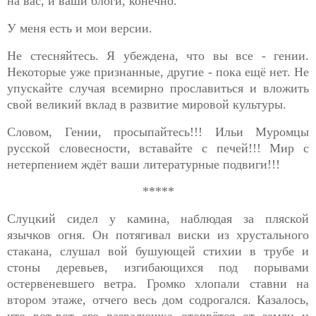
на вас, и ваши блоги, конечно.
У меня есть и мои версии.
Не стесняйтесь. Я убеждена, что вы все - гении.
Некоторые уже признанные, другие - пока ещё нет. Не
упускайте случая всемирно прославиться и вложить
свой великий вклад в развитие мировой культуры.
Словом, Гении, просыпайтесь!!! Ильи Муромцы
русской словесности, вставайте с печей!!! Мир с
нетерпением ждёт ваши литературные подвиги!!!
*****
Слуцкий сидел у камина, наблюдая за пляской
язычков огня. Он
потягивал виски из хрустального
стакана, слушал вой бушующей стихии
в трубе и
стоны деревьев, изгибающихся под порывами
остервеневшего ветра. Громко хлопали ставни на
втором этаже, отчего весь дом содрогался. Казалось,