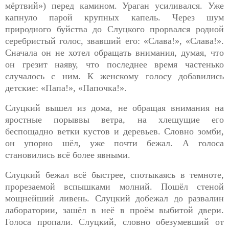
мёртвий») перед
камином. Ураган усиливался. Уже
капнуло парой крупных капель. Через шум
природного буйства до Слуцкого прорвался родной
серебристый голос, звавший его: «Слава!», «Слава!».
Сначала он не хотел обращать внимания, думая, что
он грезит наяву, что последнее время частенько
случалось с ним. К женскому голосу добавились
детские: «Папа!», «Папочка!».
Слуцкий вышел из дома, не обращая внимания на
яростные
порыввы ветра, на хлещущие его
беспощадно ветки кустов и деревьев. Словно зомби,
он упорно шёл, уже почти бежал. А голоса
становились всё более явными.
Слуцкий бежал всё быстрее, спотыкаясь в темноте,
прорезаемой
вспышками молний. Пошёл стеной
мощнейший ливень. Слуцкий добежал до развалин
лаборатории, зашёл в неё в проём выбитой двери.
Голоса пропали. Слуцкий, словно обезумевший от