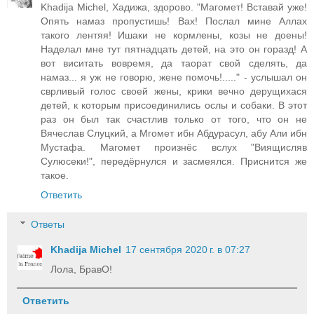
Khadija Michel, Хадижа, здорово. "Магомет! Вставай уже!
Опять намаз пропустишь! Вах! Послал мине Аллах
такого лентяя! Ишаки не кормлены, козы не доены!
Наделал мне тут пятнадцать детей, на это он горазд! А
вот виситать вовремя, да таорат свой сделять, да
намаз... я уж не говорю, жене помочь!....." - услышал он
сврливый голос своей жены, крики вечно дерущихася
детей, к которым присоединились ослы и собаки. В этот
раз он был так счастлив только от того, что он не
Вячеслав Слуцкий, а Мгомет ибн Абдурасул, абу Али ибн
Мустафа. Магомет произнёс вслух "Виящисляв
Сулюсеки!", передёрнулся и засмеялся. Приснится же
такое.
Ответить
Ответы
Khadija Michel
17 сентября 2020 г. в 07:27
Лола, БравО!
Ответить