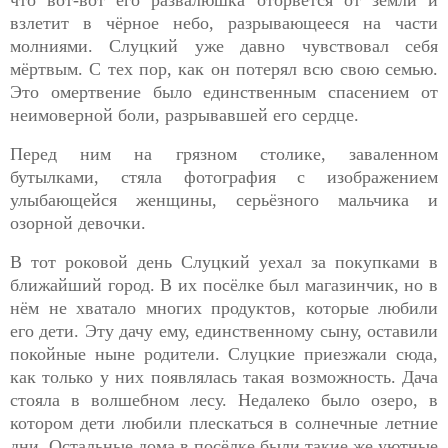
что вот-вот его развалюшка оторвётся от земли и
взлетит в чёрное небо, разрывающееся на части
молниями. Слуцкий уже давно чувствовал себя
мёртвым. С тех пор, как он потерял всю свою семью.
Это омертвение было единственным спасением от
неимоверной боли, разрывавшей его сердце.
Перед ним на грязном столике, заваленном
бутылками, стяла
фотография с изображением
улыбающейся женщины, серьёзного мальчика и
озорной девочки.
В тот роковой день Слуцкий уехал за покупками в
ближайший
город. В их посёлке был магазинчик, но в
нём не хватало многих продуктов, которые любили
его дети. Эту дачу ему, единственному сыну, оставили
покойные ныне родители. Слуцкие приезжали сюда,
как только у них появлялась такая возможность. Дача
стояла в волшебном лесу. Недалеко было озеро, в
котором дети любили плескаться в солнечные летние
дни. Остальные дома в посёлке были такие же уютные