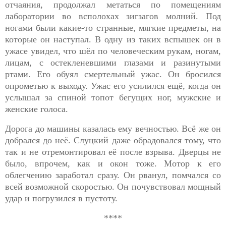
отчаяния, продолжал метаться по помещениям
лаборатории во всполохах зигзагов молний. Под
ногами были какие-то странные, мягкие предметы, на
которые он наступал. В одну из таких вспышек он в
ужасе увидел, что шёл по человеческим рукам, ногам,
лицам, с остекленевшими глазами и разинутыми
ртами. Его обуял смертельный ужас. Он бросился
опрометью к выходу. Ужас его усилился ещё, когда он
услышал за спиной топот бегущих ног, мужские и
женские голоса.
Дорога до машины казалась ему вечностью. Всё же он
добрался
до неё. Слуцкий даже обрадовался тому, что
так и не отремонтировал её после взрыва. Дверцы не
было, впрочем, как и окон тоже. Мотор к его
облегчению заработал сразу. Он рванул, помчался со
всей возможной скоростью. Он почувствовал мощный
удар и погрузился в пустоту.
****