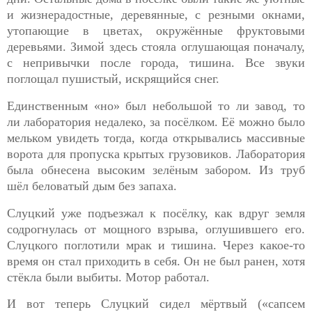
и жизнерадостные, деревянные, с резными окнами,
утопающие в цветах, окружённые фруктовыми
деревьями. Зимой здесь стояла оглушающая поначалу,
с непривычки после города, тишина. Все звуки
поглощал пушистый, искрящийся снег.
Единственным «но» был небольшой то ли завод, то
ли
лаборатория недалеко, за посёлком. Её можно было
мельком увидеть тогда, когда открывались массивные
ворота для пропуска крытых грузовиков. Лаборатория
была обнесена высоким зелёным забором. Из труб
шёл беловатый дым без запаха.
Слуцкий уже подъезжал к посёлку, как вдруг земля
содрогнулась
от мощного взрыва, оглушившего его.
Слуцкого поглотили мрак и тишина. Через какое-то
время он стал приходить в себя. Он не был ранен, хотя
стёкла были выбиты. Мотор работал.
И вот теперь Слуцкий сидел мёртвый («сапсем