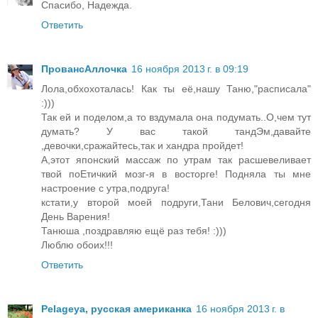
Спасибо, Надежда.
Ответить
ПровансАллочка
16 ноября 2013 г. в 09:19
Лола,обхохоталась! Как ты её,нашу Таню,"расписала"
:)))
Так ей и поделом,а то вздумала она подумать..О,чем тут
думать? У вас такой тандЭм,давайте
,девочки,сражайтесь,так и хандра пройдет!
А,этот японский массаж по утрам так расшевеливает
твой поЕтичкий мозг-я в восторге! Подняла ты мне
настроение с утра,подруга!
кстати,у второй моей подруги,Тани Белович,сегодня
День Варения!
Танюша ,поздравляю ещё раз тебя! :)))
Люблю обоих!!!
Ответить
Pelageya, русская американка
16 ноября 2013 г. в