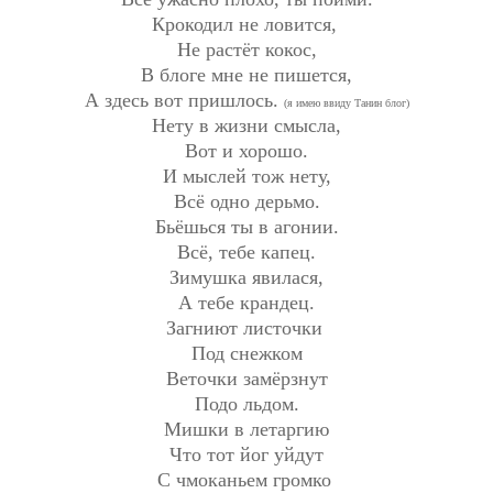
Крокодил не ловится,
Не растёт кокос,
В блоге мне не пишется,
А здесь вот пришлось.
(я имею ввиду Танин блог)
Нету в жизни смысла,
Вот и хорошо.
И мыслей тож нету,
Всё одно дерьмо.
Бьёшься ты в агонии.
Всё, тебе капец.
Зимушка явилася,
А тебе крандец.
Загниют листочки
Под снежком
Веточки замёрзнут
Подо льдом.
Мишки в летаргию
Что тот йог уйдут
С чмоканьем громко