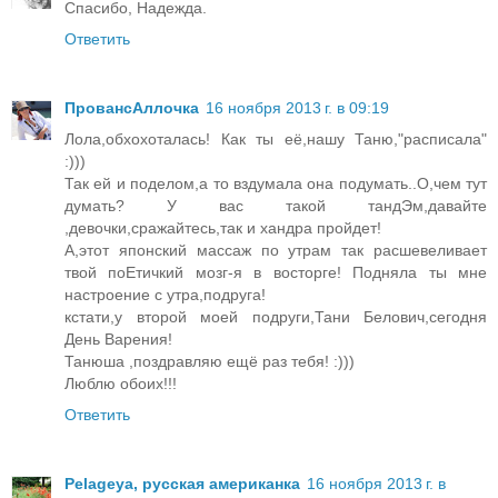
Спасибо, Надежда.
Ответить
ПровансАллочка
16 ноября 2013 г. в 09:19
Лола,обхохоталась! Как ты её,нашу Таню,"расписала"
:)))
Так ей и поделом,а то вздумала она подумать..О,чем тут
думать? У вас такой тандЭм,давайте
,девочки,сражайтесь,так и хандра пройдет!
А,этот японский массаж по утрам так расшевеливает
твой поЕтичкий мозг-я в восторге! Подняла ты мне
настроение с утра,подруга!
кстати,у второй моей подруги,Тани Белович,сегодня
День Варения!
Танюша ,поздравляю ещё раз тебя! :)))
Люблю обоих!!!
Ответить
Pelageya, русская американка
16 ноября 2013 г. в