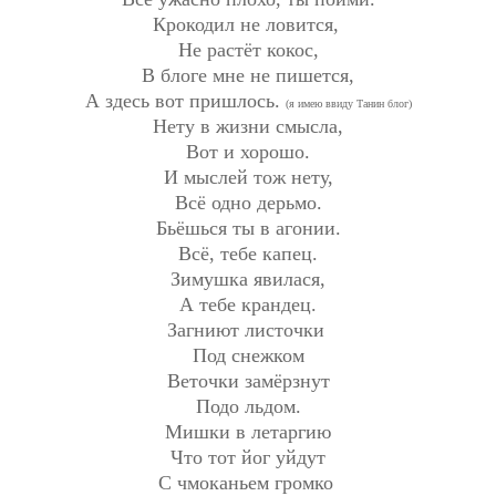
Крокодил не ловится,
Не растёт кокос,
В блоге мне не пишется,
А здесь вот пришлось.
(я имею ввиду Танин блог)
Нету в жизни смысла,
Вот и хорошо.
И мыслей тож нету,
Всё одно дерьмо.
Бьёшься ты в агонии.
Всё, тебе капец.
Зимушка явилася,
А тебе крандец.
Загниют листочки
Под снежком
Веточки замёрзнут
Подо льдом.
Мишки в летаргию
Что тот йог уйдут
С чмоканьем громко