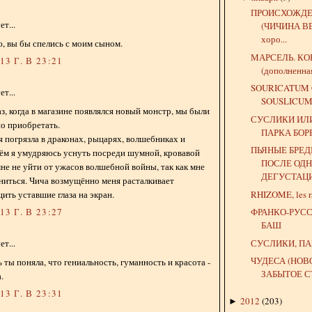
ПРОИСХОЖДЕ
т...
(ЧИЧИНА ВЕ
хоро...
, вы бы спелись с моим сыном.
МАРСЕЛЬ. КО
3 Г. В 23:21
(дополненна
SOURICATUM
т...
SOUSLICUM
з, когда в магазине появлялся новый монстр, мы были
СУСЛИКИ ИЛ
о приобретать.
ПАРКА БОР
 я погрязла в драконах, рыцарях, волшебниках и
ПЬЯНЫЕ БРЕД
ём я умудряюсь уснуть посреди шумной, кровавой
ПОСЛЕ ОД
не не уйти от ужасов волшебной войны, так как мне
ДЕГУСТАЦ
ниться. Чича возмущённо меня расталкивает
RHIZOME, les r
ить уставшие глаза на экран.
ФРАНКО-РУСС
3 Г. В 23:27
БАШ
СУСЛИКИ, ПА
т...
ЧУДЕСА (НОВ
 ты поняла, что гениальность, гуманность и красота -
ЗАБЫТОЕ С
.
3 Г. В 23:31
2012
(
203
)
►