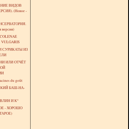
НИЕ ВИДОВ
РСИЯ). (Новое -
НСЕРВАТОРИЯ.
я версия)
 COLENAE
 VULGARIS
И СУРИКАТЫ ИЗ
ЕЛИ
НИ ИЛИ ОТЧЁТ
НОЙ
ИИ
acines du goût
КИЙ БАШ-НА-
ВЛИН И К°
ОЕ - ХОРОШО
ТАРОЕ)