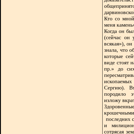
общепринят
дарвиновско
Кто со мной
меня камень
Когда он бы
(сейчас он
всякая»), о
знала, что 
которые се
виде стоят н
пр.» до си
пересматри
ископаемых
Сергию). В
породило э
изложу вкрат
Здоровен
крошечными
последних с
и милицион
сотрясая зе