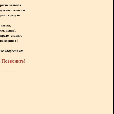
ориги- нальная
цузского языка в
рямо сразу из
 языка,
(см. выше).
предо- ставить
вождение :-)
из Марселя он-
5
Позвонить
!