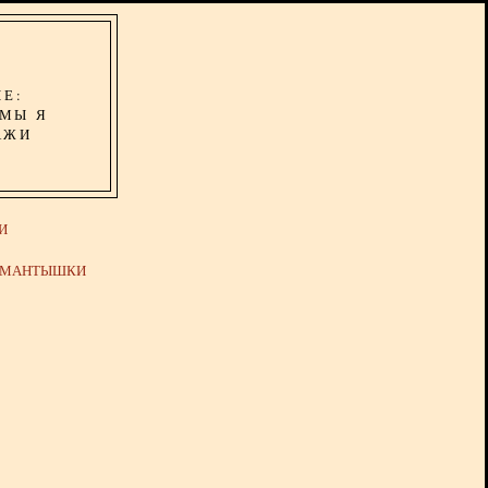
ИЕ:
ОМЫ Я
АЖИ
И
Й МАНТЫШКИ