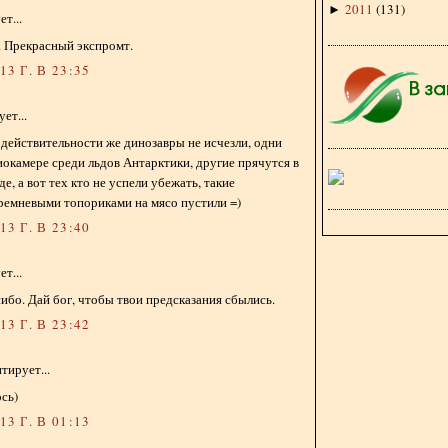
2011
(
131
)
►
т...
. Прекрасный экспромт.
3 Г. В 23:35
ет...
 действительности же динозавры не исчезли, одни
окамере среди льдов Антарктики, другие прячутся в
е, а вот тех кто не успели убежать, такие
ремневыми топориками на мясо пустили =)
3 Г. В 23:40
т...
ибо. Дай бог, чтобы твои предсказания сбылись.
3 Г. В 23:42
тирует...
ось)
3 Г. В 01:13