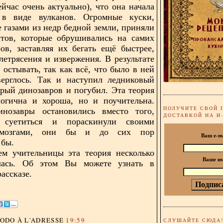
ейчас очень актуально), что она начала
я в виде вулканов. Огромные куски,
 газами из недр бедной земли, приняли
итов, которые обрушивались на самих
ов, заставляя их бегать ещё быстрее,
летрясения и извержения. В результате
 остывать, так как всё, что было в ней
верглось. Так и наступил ледниковый
орый динозавров и погубил. Эта теория
логична и хороша, но и поучительна.
ПОЛУЧИТЕ СВОЙ 
нозавры остановились вместо того,
ДОСТАВКОЙ НА И
 суетиться и пораскинули своими
мозгами, они бы и до сих пор
Ваш e-m
 бы.
ем учительницы эта теория несколько
Ваше и
лась. Об этом Вы можете узнать в
ассказе.
DODO
À L'ADRESSE
19:59
СЛУШАЙТЕ СЮДА