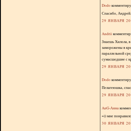
Dodo
комментируе
Спасибо, Андрей
29 ЯНВАРЯ 201
Andrii
комментиру
Знаешь Хилола, в
заморожены в кри
параллельной сред
сумасшедшие с к
29 ЯНВАРЯ 201
Dodo
комментируе
Пелагеюшка, спас
29 ЯНВАРЯ 201
AnG-Анна
коммен
=)) мне понравил
30 ЯНВАРЯ 201