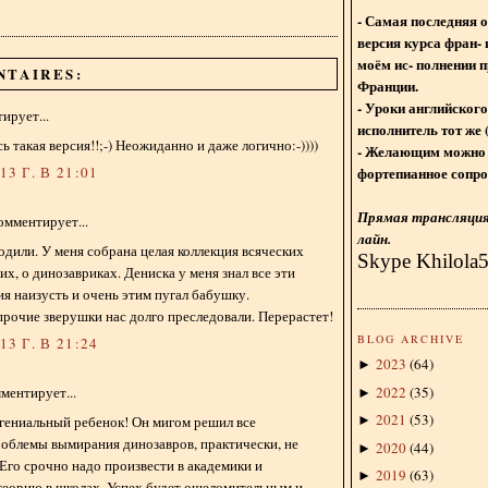
- Самая последняя 
версия курса фран- 
моём ис- полнении п
NTAIRES:
Франции.
- Уроки английского
ирует...
исполнитель тот же 
 такая версия!!;-) Неожиданно и даже логично:-))))
- Желающим можно 
фортепианное сопро
3 Г. В 21:01
Прямая трансляция 
омментирует...
лайн.
дили. У меня собрана целая коллекция всяческих
Skype Khilola
их, о динозавриках. Дениска у меня знал все эти
я наизусть и очень этим пугал бабушку.
рочие зверушки нас долго преследовали. Перерастет!
BLOG ARCHIVE
3 Г. В 21:24
2023
(
64
)
►
2022
(
35
)
ментирует...
►
2021
(
53
)
 гениальный ребенок! Он мигом решил все
►
облемы вымирания динозавров, практически, не
2020
(
44
)
►
 Его срочно надо произвести в академики и
2019
(
63
)
►
теорию в школах. Успех будет ошеломительным и