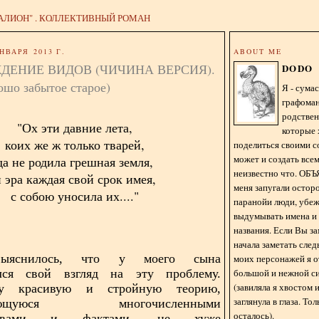
АЛИОН" . КОЛЛЕКТИВНЫЙ РОМАН
НВАРЯ 2013 Г.
ABOUT ME
ДЕНИЕ ВИДОВ (ЧИЧИНА ВЕРСИЯ).
DODO
ошо забытое старое)
Я - сум
графома
родстве
"Ох эти давние лета,
которые 
коих же ж только тварей,
поделиться своими с
может и создать всем
да не родила грешная земля,
неизвестно что. О
 эра каждая свой срок имея,
меня запугали остор
с собою уносила их...."
паранойи люди, убе
выдумывать имена и
названия. Если Вы за
начала заметать сле
выяснилось, что у моего сына
моих персонажей я 
большой и нежной с
лся свой взгляд на эту проблему.
(завиляла я хвостом
у красивую и стройную теорию,
заглянула в глаза. То
ждающуюся многочисленными
осталось).
льствами и фактами, не хуже