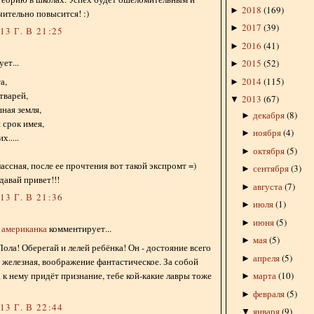
2018
(
169
)
►
чительно повысится! :)
2017
(
39
)
►
3 Г. В 21:25
2016
(
41
)
►
ет...
2015
(
52
)
►
2014
(
115
)
а,
►
тварей,
2013
(
67
)
▼
шная земля,
декабря
(
8
)
►
 срок имея,
ноября
(
4
)
►
.....
октября
(
5
)
►
ассная, после ее прочтения вот такой экспромт =)
сентября
(
3
)
►
авай привет!!!
августа
(
7
)
►
3 Г. В 21:36
июля
(
1
)
►
июня
(
5
)
►
я американка
комментирует...
мая
(
5
)
►
Лола! Оберегай и лелей ребёнка! Он - достояние всего
апреля
(
5
)
►
 железная, воображение фантастическое. За собой
а к нему придёт признание, тебе кой-какие лавры тоже
марта
(
10
)
►
февраля
(
5
)
►
3 Г. В 22:44
января
(
9
)
▼