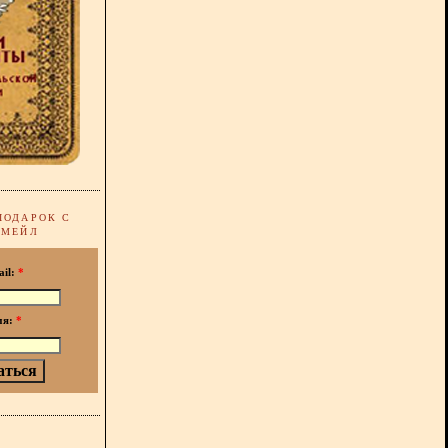
ПОДАРОК С
-МЕЙЛ
ail:
*
мя:
*
!