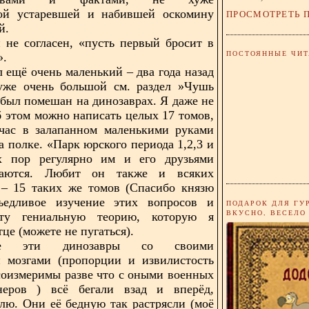
ой устаревшей и набившей оскомину
ПРОСМОТРЕТЬ 
й.
 не согласен, «пусть первый бросит в
ПОСТОЯННЫЕ ЧИТ
».
л ещё очень маленький – два года назад
 уже очень большой см. раздел »Чушь
н был помешан на динозаврах. Я даже не
об этом можно написать целых 17 томов,
йчас в залапанном маленькими руками
а полке. «Парк юрского периода 1,2,3 и
х пор регулярно им и его друзьями
ваются. Любит он также и всяких
 – 15 таких же томов (Спасибо князю
ъедливое изучение этих вопросов и
ПОДАРОК ДЛЯ ГУ
ВКУСНО, ВЕСЕЛО
ту гениальную теорию, которую я
це (можете не пугаться).
ные эти динозавры со своими
 мозгами (пропорции и извилистость
оизмеримы разве что с оными военных
еров ) всё бегали взад и вперёд,
млю. Они её бедную так растрясли (моё