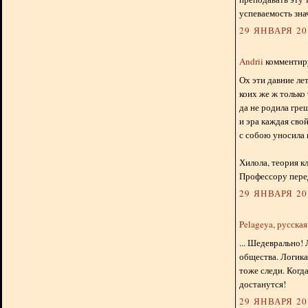
успеваемость зна
29 ЯНВАРЯ 201
Andrii
комментиру
Ох эти давние лет
коих же ж только 
да не родила гре
и эра каждая свой
с собою уносила их
Хилола, теория кл
Профессору перед
29 ЯНВАРЯ 201
Pelageya, русска
... Шедеврально! 
общества. Логика
тоже следи. Когд
достанутся!
29 ЯНВАРЯ 201