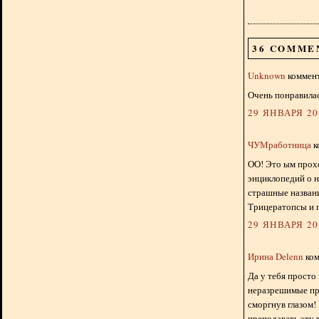
36 COMME
Unknown
коммент
Очень понравилась
29 ЯНВАРЯ 201
ЧУМработница
к
ОО! Это ым прохо
энциклопедий о н
страшные названи
Трицератопсы и п
29 ЯНВАРЯ 201
Ирина Delenn
ком
Да у тебя просто
неразрешимые пр
сморгнув глазом!
преподавать эту 