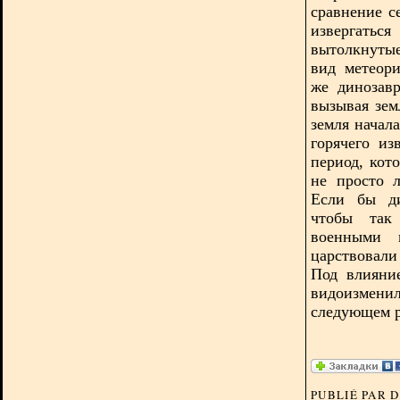
сравнение с
извергатьс
вытолкнутые
вид метеор
же динозавр
вызывая зем
земля начала
горячего из
период, кот
не просто 
Если бы ди
чтобы так
военными 
царствовали
Под влияни
видоизмени
следующем р
PUBLIÉ PAR 