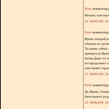
Dodo
комментируе
Наташа, чувствую
29 ЯНВАРЯ 201
Dodo
комментируе
Ирина, каждый ра
обязаны их срочн
Ты права, сейчас
принцессах.Прич
битвы.Даже тут м
всё продолжает с
изаставляет таращ
29 ЯНВАРЯ 201
Dodo
комментируе
Да, Ирина. Теперь
бичи нашего рода
29 ЯНВАРЯ 201