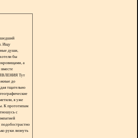
асшедший
н. Ищу
нные души,
хотели бы
окровищами, а
 вместе
БЪЯВЛЕНИЯ Тут
ожные до
ждая тщательно
 географические
метили, я уже
ды. К прототипам
отношусь с
импатией
 и подобострастно
лько руки лизнуть