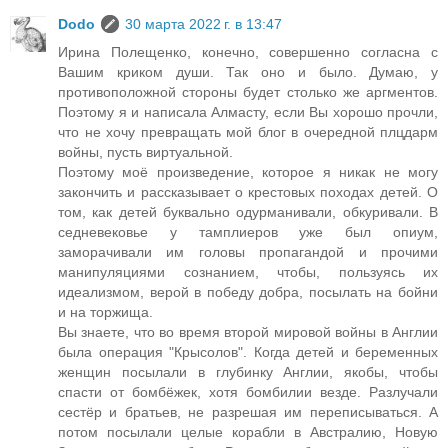
Dodo
30 марта 2022 г. в 13:47
Ирина Полещенко, конечно, совершенно согласна с
Вашим криком души. Так оно и было. Думаю, у
противоположной стороны будет столько же аргментов.
Поэтому я и написала Алмасту, если Вы хорошо прочли,
что не хочу превращать мой блог в очередной плцдарм
войны, пусть виртуальной.
Поэтому моё произведение, которое я никак не могу
закончить и рассказывает о крестовых походах детей. О
том, как детей буквально одурманивали, обкуривали. В
седневековье у тамплиеров уже был опиум,
заморачивали им головы пропагандой и прочими
манипуляциями сознанием, чтобы, пользуясь их
идеализмом, верой в победу добра, посылать на бойни
и на торжища.
Вы знаете, что во время второй мировой войны в Англии
была операция "Крысолов". Когда детей и беременных
женщин посылали в глубинку Англии, якобы, чтобы
спасти от бомбёжек, хотя бомбилии везде. Разлучали
сестёр и братьев, не разрешая им переписываться. А
потом посылали целые корабли в Австралию, Новую