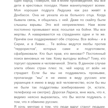
один народ. Поверьте, как в моём произведении, мы все
дети в крестовых походах. Нами манипулируют всеми.
Моя хорошая подруга Лидушка как раз живёт в
Донбассе. Она не уехала из-за больного отца. Когда
бывала связь, я общалась с ней. Даже по скайпу были
слышны взрывы. Это всё неприемлемо. Нам всем
постоянно промывают мозг, посылая на бойни. Мы все
жертвы. А навариваются на страданиях одни и те же.
Причём они поддерживают обе стороны. Все войны - и в
Сирии, и в Ливии.... Те войны ведутся якобы против
"террористов", которых сами и подготовили,
сфабриковали. Кто был прав, кто виноват? Постоянный
поиск виновных не там. Кому выгодны войны? Тому, кто
торгует оружием и человечиной. Элита. В данном случае
элита обеих стран плюс те, чей народ от войн не
страдает. Если бы мы не поддавались промывке,
пропаганде "мы" я не имею в виду русских или
украинцев я имею в виду всё человечество, если бы мы
не были так поддатливы зомбированию (я, кстати,
телефизор не смотрю). Дорогая Лариса, мне жаль, что я,
видимо неясно выразилась, что Вы могли подумать о
том, что я обвиняю русских.
Я хочу, мечтаю о том, что люди вдруг станут людьми.