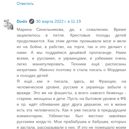
Ответить
Dodo
30 марта 2022 г. в 11:19
Марина Синельникова, да, к сожалению. Время
зациклилось в петле. Крестовые походы детей
продолжаются. Как этим детям промывали мозг и вели
их на бойни, в рабство, на торги, так и это делают с
нами. А мы поддаёмся дешёвой пропаганде. Нами
всеми, и русскими, и украинцами, и узбеками очень
легко манипулировать. Техники ещё расписаны
иезуитами. Именно поэтому я стала писать о Мордеках
и походах детей.
Я ещё....как я писала, здесь, во Франции, на
человеческом уровне, русские и украинцы забыли о
вражде. Это же не фашисты, а всего навсего беженцы -
старики, женщины и дети. Пусть на бытовом уровне в ФБ
и пр. идёт обливание друг друга дерьмом, но в жизни
есть эта человечность. Как я уже писала в предыдущем
комментарии, Узбекистан был жестоко завоёван
русскими когда-то. Мои прабабушка и бабушка, которых
я застала, рассказывали о них. И это не помешало моим