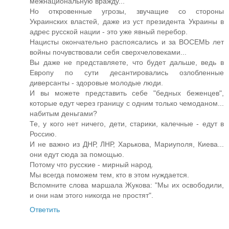
межнациональную вражду...
Но откровенные угрозы, звучащие со стороны
Украинских властей, даже из уст президента Украины в
адрес русской нации - это уже явный перебор.
Нацисты окончательно распоясались и за ВОСЕМЬ лет
войны почувствовали себя сверхчеловеками...
Вы даже не представляете, что будет дальше, ведь в
Европу по сути десантировались озлобленные
диверсанты - здоровые молодые люди.
И вы можете представить себе "бедных беженцев",
которые едут через границу с одним только чемоданом...
набитым деньгами?
Те, у кого нет ничего, дети, старики, калечные - едут в
Россию.
И не важно из ДНР, ЛНР, Харькова, Мариуполя, Киева...
они едут сюда за помощью.
Потому что русские - мирный народ.
Мы всегда поможем тем, кто в этом нуждается.
Вспомните слова маршала Жукова: "Мы их освободили,
и они нам этого никогда не простят".
Ответить