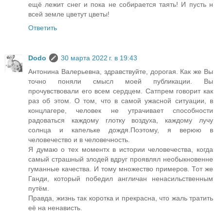
ещё лежит снег и пока не собирается таять! И пусть н
всей земле цветут цветы!
Ответить
Dodo
30 марта 2022 г. в 19:43
Антонина Валерьевна, здравствуйте, дорогая. Как же Вы
точно поняли смысл моей публикации. Вы
прочувствовали его всем сердцем. Сатпрем говорит как
раз об этом. О том, что в самой ужасной ситуации, в
концлагере, человек не утрачивает способности
радоваться каждому глотку воздуха, каждому лучу
солнца и капельке дождя.Поэтому, я верюю в
человечество и в человечность.
Я думаю о тех моментх в истории человечества, когда
самый страшный злодей вдруг проявлял необыкновенне
гуманные качества. И тому множество примеров. Тот же
Ганди, который победил англичан ненасильственным
путём.
Правда, жизнь так коротка и прекрасна, что жаль тратить
её на ненависть.