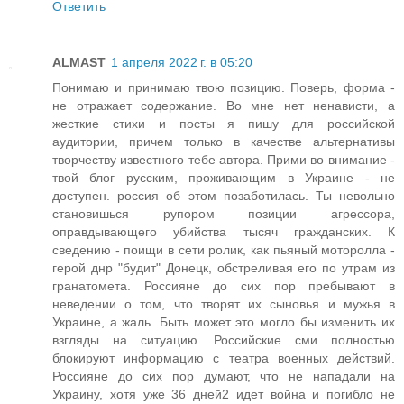
Ответить
ALMAST
1 апреля 2022 г. в 05:20
Понимаю и принимаю твою позицию. Поверь, форма -
не отражает содержание. Во мне нет ненависти, а
жесткие стихи и посты я пишу для российской
аудитории, причем только в качестве альтернативы
творчеству известного тебе автора. Прими во внимание -
твой блог русским, проживающим в Украине - не
доступен. россия об этом позаботилась. Ты невольно
становишься рупором позиции агрессора,
оправдывающего убийства тысяч гражданских. К
сведению - поищи в сети ролик, как пьяный моторолла -
герой днр "будит" Донецк, обстреливая его по утрам из
гранатомета. Россияне до сих пор пребывают в
неведении о том, что творят их сыновья и мужья в
Украине, а жаль. Быть может это могло бы изменить их
взгляды на ситуацию. Российские сми полностью
блокируют информацию с театра военных действий.
Россияне до сих пор думают, что не нападали на
Украину, хотя уже 36 дней2 идет война и погибло не