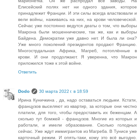
марионетка. Он же распродал все заводы. На
Елисейский полях нет ни одного здания, которое
принадлежит Франции. И эти силы всегда властвовали и
вели войны, наживаясь на них, на крови человеческой.
Сейчас уже постоянно ведутся деаты о том, что выборы
Макрона были мошеннические, так же, как и выборы
Байдена. Демократии уже давно нет. И была ли она?
Уже много поколений президентов продают Францию.
Многострдальная Африка, Магреб, потоплённые в
крови. И они продолжают. Я уверенна, что Макрон
приложился тоже к этой войне.
Ответить
Dodo
30 марта 2022 г. в 18:59
Ирина Куничкина , да, надо оставаться людьми. Кстати,
французов выселяют из квартир, за которые они честно
платили, для того, чтобы предоставить их беженцам. А
сколько тут бомжей - французов. Многие из которых и
работали, и имели образование. Сколько голодных
сейчас. Уже ждут иммигрантов из Магреба. В Тунисе уже
карточный режим. И опять-таки, кому это всё выгодно.