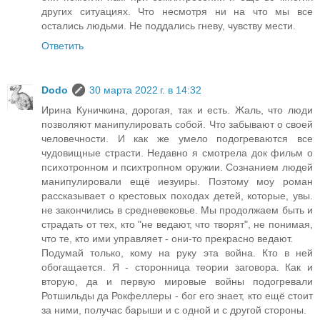
других ситуациях. Что несмотря ни на что мы все
остались людьми. Не поддались гневу, чувству мести.
Ответить
Dodo
30 марта 2022 г. в 14:32
Ирина Куничкина, дорогая, так и есть. Жаль, что люди
позволяют манипулировать собой. Что забывают о своей
человечности. И как же умело подогреваются все
чудовищные страсти. Недавно я смотрела док фильм о
психотронном и психтропном оружии. Сознанием людей
манипулировали ещё иезуиры. Поэтому моу роман
рассказывает о крестовых походах детей, которые, увы.
не закончились в средневековье. Мы продолжаем быть и
страдать от тех, кто "не ведают, что творят", не понимая,
что те, кто ими управляет - они-то прекрасно ведают.
Подумай только, кому на руку эта война. Кто в ней
обогащается. Я - сторонница теории заговора. Как и
вторую, да и первую мировые войны подогревали
Ротшильды да Рокфеллеры - бог его знает, кто ещё стоит
за ними, получас барыши и с одной и с другой стороны.