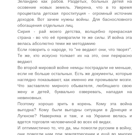
Зеландию как рабов. Раздетых, больных детей на
осовение новых земель. Уверена, что в то время
процветала детская проституция - огромный источник
доходов. Вот зачем нужны войны. Для баснословного
обогащения отдельных лиц.
Сирия - рай моего детства, волщебно прекрасная
страна - во что её превратили те же силы. И война эта
велась абсолютно теми же методамию
Если говорить о народе, то "не ведают они, что творят".
Те же, кто искусно толкает их на это, они перкрасно
ведают.
Во второй мировой войне немцы пострадали не меньше,
если не больше остальных. Есть же документы, которые
наглядно показывают, как именно им промывали мозги.
Что заставляло мирного обывателя, любящаего свою
жену и детей, буквально озверевать, нападая на
невиновных.
Поэтому хорошо зрить в корень. Кому эта война
выгодна? Кому были выгодны ситуации в Донецке и
Лугкнске? Наверняка и там, и на Украине велась и
вдется торговля человечиной во всех её видах.
И оптимистично то, что да, мы помогли русским в войну,
они помогли нам при землятресении и ещё во многих