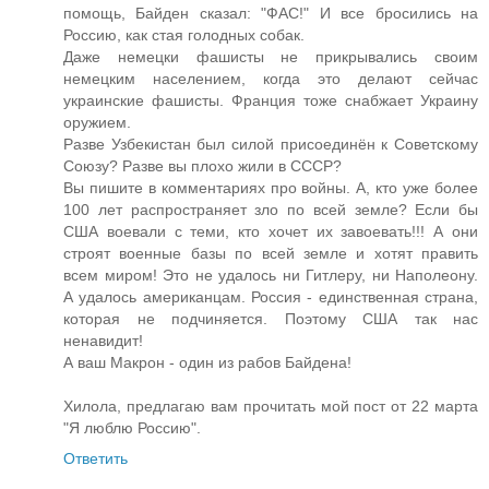
помощь, Байден сказал: "ФАС!" И все бросились на
Россию, как стая голодных собак.
Даже немецки фашисты не прикрывались своим
немецким населением, когда это делают сейчас
украинские фашисты. Франция тоже снабжает Украину
оружием.
Разве Узбекистан был силой присоединён к Советскому
Союзу? Разве вы плохо жили в СССР?
Вы пишите в комментариях про войны. А, кто уже более
100 лет распространяет зло по всей земле? Если бы
США воевали с теми, кто хочет их завоевать!!! А они
строят военные базы по всей земле и хотят править
всем миром! Это не удалось ни Гитлеру, ни Наполеону.
А удалось американцам. Россия - единственная страна,
которая не подчиняется. Поэтому США так нас
ненавидит!
А ваш Макрон - один из рабов Байдена!
Хилола, предлагаю вам прочитать мой пост от 22 марта
"Я люблю Россию".
Ответить