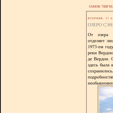
ЗАМОК "ПИГМ
ВТОРНИК, 27 А
ОЗЕРО СЭН
От озера 
отделяет ли
1973-ем год
реки Вердон
де Вердон. 
здесь была 
сохранило
подробност
необыкновен