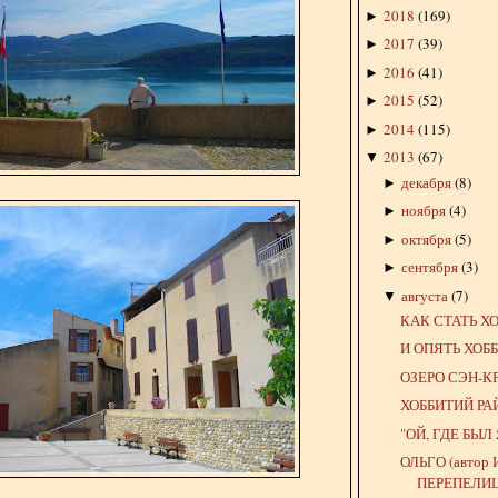
2018
(
169
)
►
2017
(
39
)
►
2016
(
41
)
►
2015
(
52
)
►
2014
(
115
)
►
2013
(
67
)
▼
декабря
(
8
)
►
ноября
(
4
)
►
октября
(
5
)
►
сентября
(
3
)
►
августа
(
7
)
▼
КАК СТАТЬ Х
И ОПЯТЬ ХОБ
ОЗЕРО СЭН-К
ХОББИТИЙ РА
"ОЙ, ГДЕ БЫЛ Я
ОЛЬГО (автор 
ПЕРЕПЕЛИ