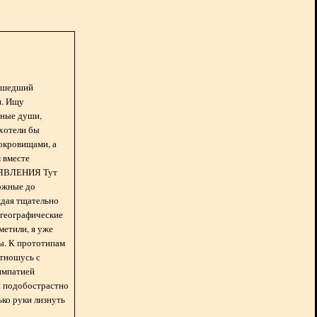
асшедший
н. Ищу
нные души,
хотели бы
окровищами, а
 вместе
БЪЯВЛЕНИЯ Тут
ожные до
ждая тщательно
 географические
метили, я уже
ды. К прототипам
отношусь с
импатией
 и подобострастно
лько руки лизнуть