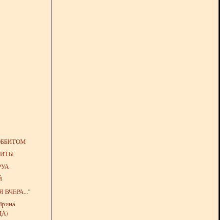
ОББИТОМ
БИТЫ
РУА
Й
 ВЧЕРА..."
Ирина
ЦА)