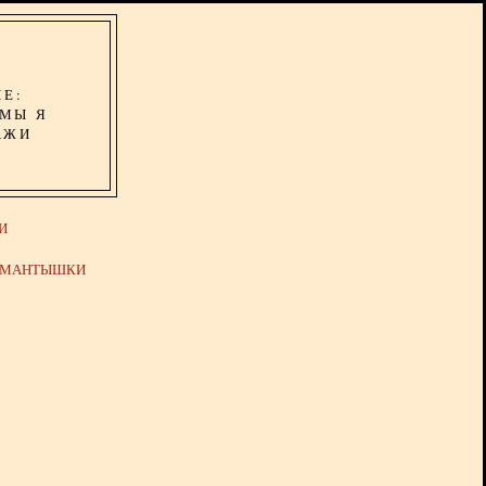
ИЕ:
ОМЫ Я
АЖИ
И
Й МАНТЫШКИ