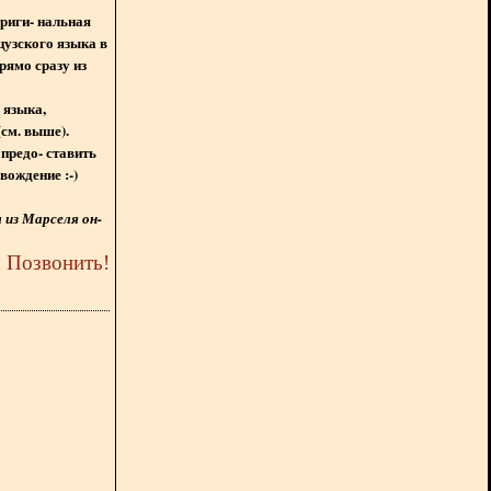
ориги- нальная
цузского языка в
рямо сразу из
 языка,
(см. выше).
предо- ставить
вождение :-)
из Марселя он-
5
Позвонить
!