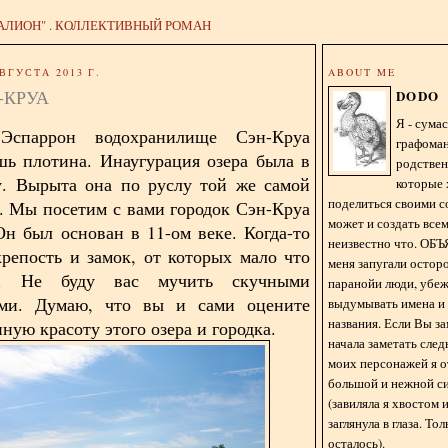
АЛИОН" . КОЛЛЕКТИВНЫЙ РОМАН
ВГУСТА 2013 Г.
ABOUT ME
-КРУА
DODO
Я - сум
Эспаррон водохранилище Сэн-Круа
графома
шь плотина. Инаугурация озера была в
родстве
у. Вырыта она по руслу той же самой
которые 
поделиться своими с
. Мы посетим с вами городок Сэн-Круа
может и создать всем
Он был основан в 11-ом веке. Когда-то
неизвестно что. О
крепость и замок, от которых мало что
меня запугали остор
сь. Не буду вас мучить скучными
паранойи люди, убе
ями. Думаю, что вы и сами оцените
выдумывать имена и
названия. Если Вы за
ную красоту этого озера и городка.
начала заметать сле
моих персонажей я 
большой и нежной с
(завиляла я хвостом
заглянула в глаза. То
осталось).