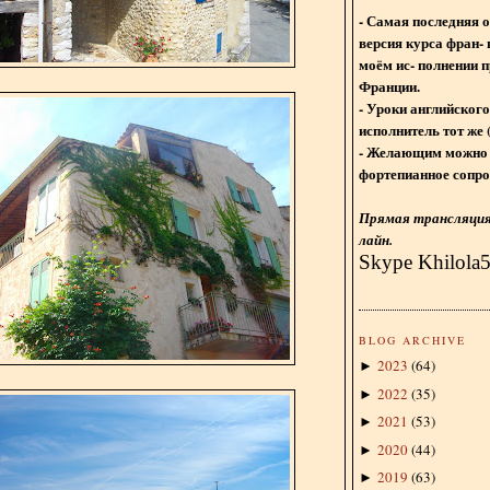
- Самая последняя 
версия курса фран- 
моём ис- полнении п
Франции.
- Уроки английского
исполнитель тот же 
- Желающим можно 
фортепианное сопро
Прямая трансляция 
лайн.
Skype Khilola
BLOG ARCHIVE
2023
(
64
)
►
2022
(
35
)
►
2021
(
53
)
►
2020
(
44
)
►
2019
(
63
)
►