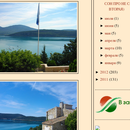
СОН ПРО НЕ С
ВТОРАЯ)
июля
(
1
)
►
июня
(
5
)
►
мая
(
5
)
►
апреля
(
5
)
►
марта
(
10
)
►
февраля
(
5
)
►
января
(
9
)
►
2012
(
203
)
►
2011
(
131
)
►