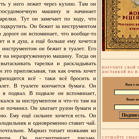
уть у него лежит через кухню. Там он
посудомоечную машину и начинает
арелки. Тут он замечает по ходу, что
 подкрутить. Он бежит за инструментом
о дороге он вспоминает, что вообще-то
лет и в душ, а ещё больше ему хочется
м инструментом он бежит в туалет. Его
ет на неразргуженную машину. Тогда он
 вытаскивать тарелки и раскладывать
ПОЛУЧИТЕ СВОЙ 
н это приплясывая, так как очень хочет
ДОСТАВКОЙ НА И
Приходится всё - таки всё бросить и
алет. В туалете кончается бумага. Он
Ваш e-m
 в подвал. В подвале он вспоминает,
скался за инструментом и что-то там на
Ваше и
 не починил. Он хватает рулон бумаги и
ню. Ему ещё сильнее хочется есть. Он
олодильник и одновременно ставит чай.
почтальон. Маркиз топает ножками ко
вери. Он рассматривает письма,
СЛУШАЙТЕ СЮДА