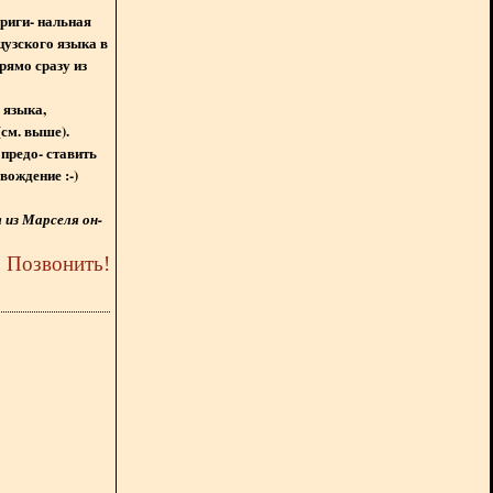
ориги- нальная
цузского языка в
рямо сразу из
 языка,
(см. выше).
предо- ставить
вождение :-)
из Марселя он-
5
Позвонить
!