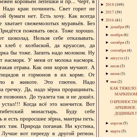
вежей коровьей лепёшки и пр... Чёрт, в
2018
(
169
)
►
. Надо кран починить. Свет горит не
2017
(
39
)
►
ной бумаги нет. Есть хочу. Как всегда
2016
(
41
)
▼
е хватает свежемолотых муравьёв. Без
декабря
(
9
)
►
Придётся пожевать овса. Тоже хорошо.
ноября
(
6
)
►
от шоколад. Нельзя себе отказывать.
октября
(
3
)
►
а хлеб с колбаской, да круассан, да
сентября
(
4
)
►
ырка бы тоже. Запить надо молоком. Ну
августа
(
1
)
►
ет насморк. У меня от молока насморк.
июля
(
3
)
такая отрава. Как они коров мучают. А
►
стицидов и гормонов в их корме. От
июня
(
3
)
►
ело в животе. Это глютен. Надо
мая
(
2
)
▼
КАК ТЯЖЕЛО
на гречку. Да, надо зёрна проращивать.
МАРКИЗО
е позвонил. До туалета так и не дошёл.
О БРЕННОСТИ
 устал!!! Когда всё это кончится. Вот
АРХИВНОЕ.
бетский монастырь. Буду себе
ДОДИНЫХ П
ь и есть проросшие зёрна, мантры петь.
апреля
(
5
)
►
их там. Природа поганая. Ни кустика,
марта
(
5
)
►
 Лучше вот перееду в другой регион.