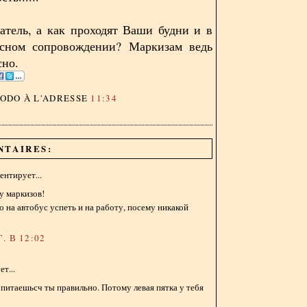
атель, а как проходят Ваши будни и в
есном сопровождении? Маркизам ведь
сно.
DODO
À L'ADRESSE
11:34
NTAIRES:
нтирует...
у маркизов!
о на автобус успеть и на работу, посему никакой
. В 12:02
т...
и питаешьсч ты правильно. Потому левая пятка у тебя