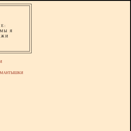
ИЕ:
ОМЫ Я
АЖИ
И
Й МАНТЫШКИ