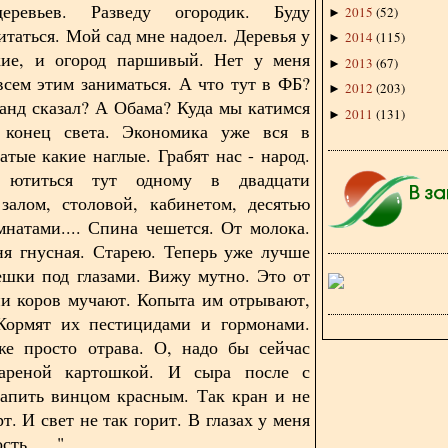
еревьев. Разведу огородик. Буду
2015
(
52
)
►
итаться. Мой сад мне надоел. Деревья у
2014
(
115
)
►
кие, и огород паршивый. Нет у меня
2013
(
67
)
►
всем этим заниматься. А что тут в ФБ?
2012
(
203
)
►
анд сказал? А Обама? Куда мы катимся
2011
(
131
)
►
 конец света. Экономика уже вся в
атые какие наглые. Грабят нас - народ.
я ютиться тут одному в двадцати
залом, столовой, кабинетом, десятью
натами.... Спина чешется. От молока.
я гнусная. Старею. Теперь уже лучше
ешки под глазами. Вижу мутно. Это от
ни коров мучают. Копыта им отрывают,
 Кормят их пестицидами и гормонами.
же просто отрава. О, надо бы сейчас
ареной картошкой. И сыра после с
Запить винцом красным. Так кран и не
т. И свет не так горит. В глазах у меня
ть......"