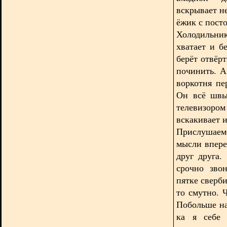
вскрывает н
ёжик с пост
Холодильник
хватает и б
берёт отвёр
починить. А
воркотня пе
Он всё швы
телевизором
вскакивает и
Прислушаемс
мысли впере
друг друга.
срочно зво
пятке сверби
то смутно. 
Побольше на
ка я себе 