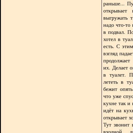
раньше... П
открывает 
выгружать т
надо что-то
в подвал. П
хотел в туа
есть. С эти
взгляд пада
продолжает
их. Делает о
в туалет. 
лететь в ту
бежит опять
что уже спу
кухне так и
идёт на кух
открывает х
Тут звонит 
входной д