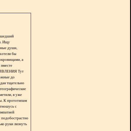
асшедший
н. Ищу
нные души,
хотели бы
окровищами, а
 вместе
БЪЯВЛЕНИЯ Тут
ожные до
ждая тщательно
 географические
метили, я уже
ды. К прототипам
отношусь с
импатией
 и подобострастно
лько руки лизнуть