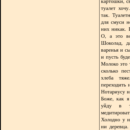
картошки, с
туалет хочу
так. Туалет
для смуси н
них никак. 
О, а это в
Шоколад, д
варенья и с
и пусть буд
Молоко это 
сколько пе
хлеба тяж
переходить 
Нотариусу н
Боже, как я
уйду в ти
медитироват
Холодно у н
ни деревца.