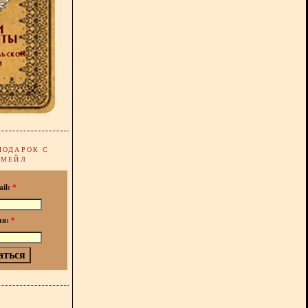
ПОДАРОК С
-МЕЙЛ
ail:
*
мя:
*
!