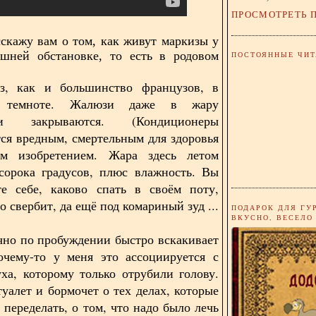
ПРОСМОТРЕТЬ 
сскажу вам о том, как живут маркизы у
ашней обстановке, то есть в родовом
ПОСТОЯННЫЕ ЧИТ
з, как и большинство французов, в
 темноте. Жалюзи даже в жару
ски закрываются. (Кондиционеры
ся вредным, смертельным для здоровья
им изобретением. Жара здесь летом
сорока градусов, плюс влажность. Вы
те себе, каково спать в своём поту,
ло свербит, да ещё под комариный зуд ...
ПОДАРОК ДЛЯ ГУ
ВКУСНО, ВЕСЕЛО
но по пробуждении быстро вскакивает
очему-то у меня это ассоциируется с
уха, которому только отрубили голову.
туалет и бормочет о тех делах, которые
 переделать, о том, что надо было лечь