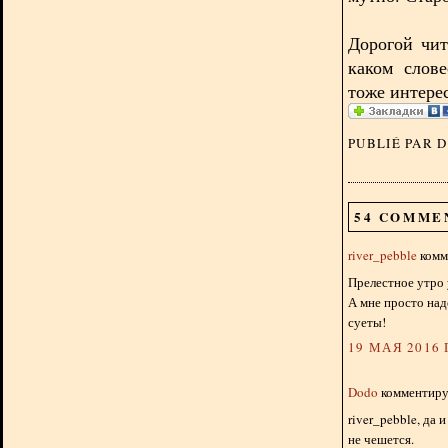
Дорогой чит
каком слов
тоже интере
PUBLIÉ PAR 
54 COMME
river_pebble
комме
Прелестное утро 
А мне просто над
суеты!
19 МАЯ 2016 Г
Dodo
комментируе
river_pebble, да 
не чешется.