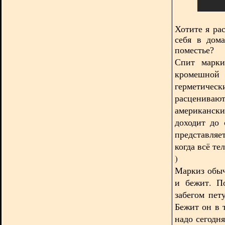
Хотите я ра
себя в дом
поместье?
Спит марки
кромешной
герметиче
расценивают
американск
доходит до 
представляе
когда всё те
)
Маркиз обыч
и бежит. П
забегом пет
Бежит он в 
надо сегодня