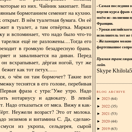
екоторые из них. Чайник закипает. Наш
- Самая последняя 
версия курса фран- 
оянным бормотанием семенит на кухню.
моём ис- полнении п
 открыт. В нём туалетная бумага. Он её
Франции.
ежит в туалет, а там отвёртка. Маркиз
- Уроки английского
тку и вспоминает, что надо было что-то
исполнитель тот же 
 тарелки ещё не разложены....Тогда его
- Желающим можно 
фортепианное сопро
реходит в громкую безадресную брань.
ряет и заваливается на диван. Перед
Прямая трансляция 
 он всхрапывает, дёргая ногой, тут же
лайн.
 бежит как тот петух......
Skype Khilola
я, о чём он там бормочет? Такие вот
межку теснятся в его голове, перебивая
 Первая фраза с утра:"Уже утро. Надо
BLOG ARCHIVE
нить нотариусу и адвокату. В левой
2023
(
64
)
►
т. Надо отказаться от мяса. Вижу я как-
2022
(
35
)
►
Чёрт. Неужели возраст? Это от молока.
2021
(
53
)
►
до энзимов и витамина С. Да, сделаю-
2020
(
44
)
►
смуси из укропа, сельдерея, сырой
2019
(
63
)
►