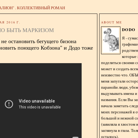
АЛИОН" . КОЛЛЕКТИВНЫЙ РОМАН
АЯ 2016 Г.
ABOUT ME
ЛО БЫТЬ МАРКИЗОМ
DODO
Я - сум
 не остановить бегущего бизона
графома
ановить поющего Кобзона" и Додо тоже
родстве
которые 
поделиться своими с
может и создать всем
неизвестно что. О
меня запугали остор
паранойи люди, убе
выдумывать имена и
названия. Если Вы за
начала заметать сле
моих персонажей я 
большой и нежной с
(завиляла я хвостом
заглянула в глаза. То
осталось).