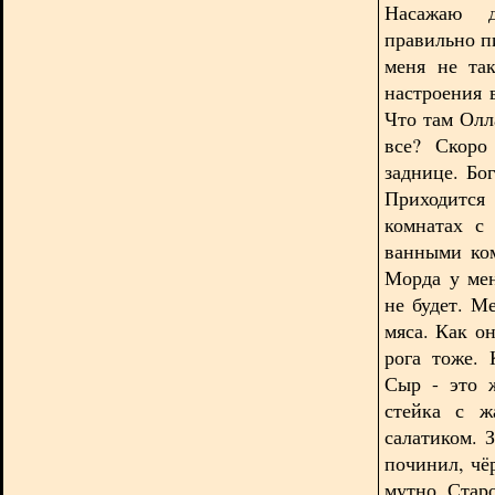
Насажаю д
правильно п
меня не та
настроения 
Что там Олл
все? Скоро
заднице. Бог
Приходитс
комнатах с 
ванными ком
Морда у мен
не будет. М
мяса. Как о
рога тоже.
Сыр - это 
стейка с ж
салатиком. 
починил, чёр
мутно. Старос