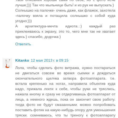
лучше;))) Так что мыльнице быть! и из рук не выпускать:)
Солнышко на палочке- очень даже, как флажок, захотела
-палочку взяла и потащила солнышко с собой куда
угодно;)))
А архитектура-мечта идиота..:) каждый раз
приклеиваюсь к экрану, это то, чего мне так не хватает
здесь:) спасибо, додочка:)
Ответить
Kitanko
12 мая 2013 г. в 09:15
Лола, чтобы сделать фото витража, нужно постараться
не двигаться совсем во время сьемки и дождаться
окончательного щелчка затвора фотоаппарата. т.е.
встала крепенько на ногах, направила объектив куда
надо, прижала локти к себе, чтобы руки не тряслись,
нажала кнопку и сразу не отдергиваешь фотоаппарат от
лица, а немного ждешь, пока он закончит свою работу.
тогда фото не будут смазанными. можно попробовать
поставить фотик на какую-нибудь опору для уменьшения
тряски. сомневаюсь, что ты треногу к фотоаппарату