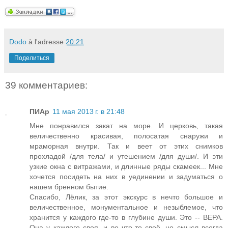
Dodo
à l'adresse
20:21
Поделиться
39 комментариев:
ПИАр
11 мая 2013 г. в 21:48
Мне понравился закат на море. И церковь, такая
величественно красивая, полосатая снаружи и
мраморная внутри. Так и веет от этих снимков
прохладой /для тела/ и утешением /для души/. И эти
узкие окна с витражами, и длинные ряды скамеек... Мне
хочется посидеть на них в уединении и задуматься о
нашем бренном бытие.
Спасибо, Лёлик, за этот экскурс в нечто большое и
величественное, монументальное и незыблемое, что
хранится у каждого где-то в глубине души. Это -- ВЕРА.
Она у каждого своя, и во что-то своё, но смысл всегда