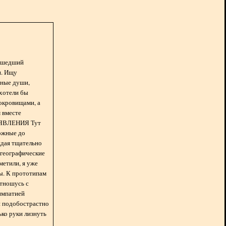
асшедший
н. Ищу
нные души,
хотели бы
окровищами, а
 вместе
БЪЯВЛЕНИЯ Тут
ожные до
ждая тщательно
 географические
метили, я уже
ды. К прототипам
отношусь с
импатией
 и подобострастно
лько руки лизнуть