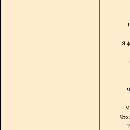
Я ф
Ч
Мн
Что 
И