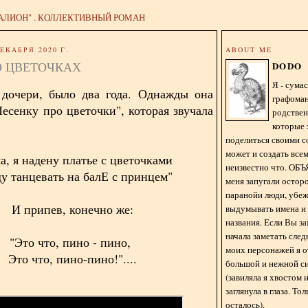
АЛИОН" . КОЛЛЕКТИВНЫЙ РОМАН
ЕКАБРЯ 2020 Г.
ABOUT ME
О ЦВЕТОЧКАХ
DODO
Я - сум
 дочери, было два года. Однажды она
графома
Песенку про цветочки", которая звучала
родстве
которые 
поделиться своими с
может и создать всем
а, я надену платье с цветочками
неизвестно что. О
ду танцевать на балЕ с принцем"
меня запугали остор
паранойи люди, убе
И припев, конечно же:
выдумывать имена и
названия. Если Вы за
начала заметать сле
"Это что, пино - пино,
моих персонажей я 
Это что, пино-пино!"....
большой и нежной с
(завиляла я хвостом
заглянула в глаза. То
осталось).