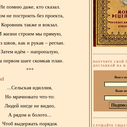
Не помню даже, кто сказал.
ом не построить без проекта,
Коровник также и вокзал.
И жизни строим мы прямую,
з швов, как и рукав – реглан.
Затем идём – напропалую,
а первом шаге скомкав план.
ПОЛУЧИТЕ СВОЙ 
ДОСТАВКОЙ НА И
***
hel
Ваш e-m
...Сельская идиллия,
Ваше и
Но мрачновато что-то:
Людей нигде не видно,
А рядом и болото...
Чтоб выдержать порядок
СЛУШАЙТЕ СЮДА