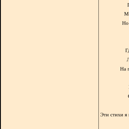
Мо
Но 
Г
На 
Эти стихи я 