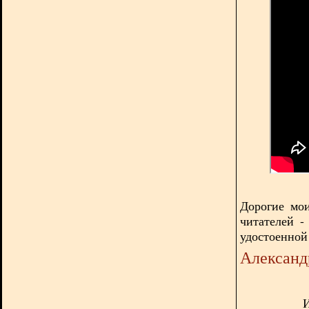
Дорогие мо
читателей -
удостоенной
Александ
И