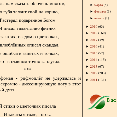
бы нам сказать об очень многом,
марта
(
6
)
►
о губя талант свой на корню,
февраля
(
1
)
►
января
(
1
)
►
Растерял подаренное Богом
2019
(
63
)
►
И писал талантливо фигню.
2018
(
169
)
►
 закатах, следом о цветочках,
2017
(
39
)
►
влюблённых описал скандал.
2016
(
41
)
►
е ошибся в запятых и точках,
2015
(
52
)
►
2014
(
115
)
►
вот в главном точно заплутал.
2013
(
67
)
►
***
2012
(
203
)
►
афоман - рифмоплёт не удержалась и
2011
(
131
)
►
 скромно - диссонирующую ноту в этот
ый дуэт.
Я стихи о цветочках писала
И закаты я тоже, того...