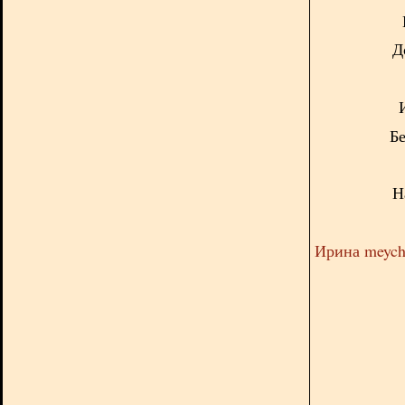
Д
Бе
Н
Ирина meyc