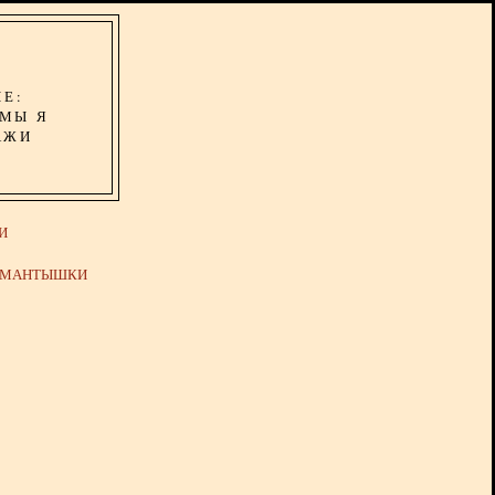
ИЕ:
ОМЫ Я
АЖИ
И
Й МАНТЫШКИ