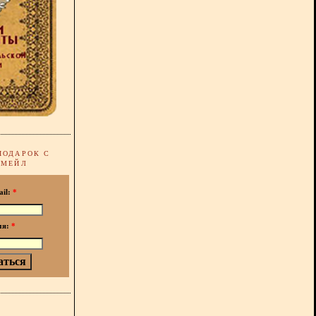
ПОДАРОК С
-МЕЙЛ
ail:
*
мя:
*
!