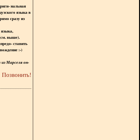
ориги- нальная
цузского языка в
рямо сразу из
 языка,
(см. выше).
предо- ставить
вождение :-)
из Марселя он-
5
Позвонить
!