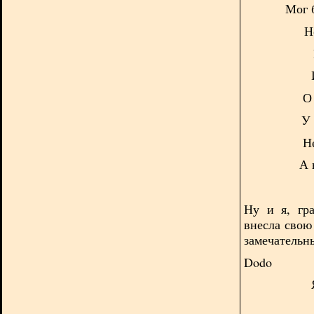
Мог 
Н
О
У 
Н
А 
Ну и я, гр
внесла свою
замечательн
Dodo