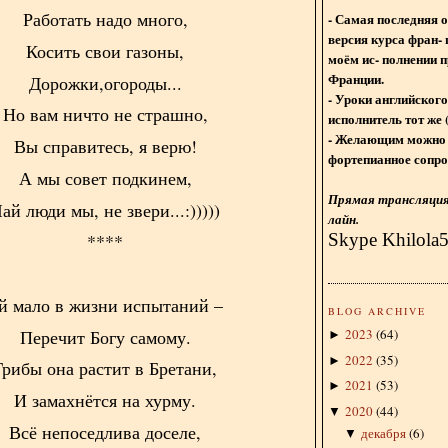
Работать надо много,
- Самая последняя 
версия курса фран- 
Косить свои газоны,
моём ис- полнении п
Франции.
Дорожки,огороды...
- Уроки английского
Но вам ничто не страшно,
исполнитель тот же 
- Желающим можно 
Вы справитесь, я верю!
фортепианное сопро
А мы совет подкинем,
Прямая трансляция 
ай люди мы, не звери...:)))))
лайн.
Skype Khilola
****
й мало в жизни испытаний –
BLOG ARCHIVE
Перечит Богу самому.
2023
(
64
)
►
2022
(
35
)
►
Грибы она растит в Бретани,
2021
(
53
)
►
И замахнётся на хурму.
2020
(
44
)
▼
Всё непоседлива доселе,
декабря
(
6
)
▼