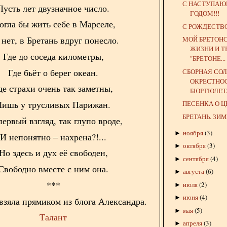
С НАСТУПА
Пусть лет двузначное число.
ГОДОМ!!!
гла бы жить себе в Марселе,
С РОЖДЕСТВО
нет, в Бретань вдруг понесло.
МОЙ БРЕТОН
ЖИЗНИ И Т
Где до соседа километры,
"БРЕТОНЕ...
Где бьёт о берег океан.
СБОРНАЯ СОЛ
ОКРЕСТНО
де страхи очень так заметны,
БЮРТЮЛЕТА.
Лишь у трусливых Парижан.
ПЕСЕНКА О 
БРЕТАНЬ. ЗИ
первый взгляд, так глупо вроде,
ноября
(
3
)
►
И непонятно – нахрена?!...
октября
(
3
)
►
Но здесь и дух её свободен,
сентября
(
4
)
►
Свободно вместе с ним она.
августа
(
6
)
►
***
июля
(
2
)
►
июня
(
4
)
►
взяла прямиком из блога Александра.
мая
(
5
)
►
Талант
апреля
(
3
)
►