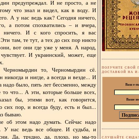
дин предупреждал. И не просто, а не
отому что знал и видел, как в воду. И
его. А у нас ведь как? Сегодня ничего,
го, а потом спохватились – и вчера,
я, ничего. И с кого спросить, я вас
ти там, те тут, а тех до сих пор никто
 они, вот они где уже у меня. А народ,
 чувствует. И украинский, может, еще
х.
ПОЛУЧИТЕ СВОЙ 
 Черномырдин то, Черномырдин сё.
ДОСТАВКОЙ НА И
никогда и нигде, а всегда и везде... И
а надо было, пять лет бессменно, между
Ваш e-m
 то что... А эти, которые больше всех,
казал бы, этими вот, как говорится,
Ваше и
 сих пор, и всегда буду, есть и был...
аз бываю.
не об этом надо думать. Сейчас надо
. У нас ведь все общее. И судьба, и
сни. Да, трудно, да, плохо, но мы-то
СЛУШАЙТЕ СЮДА