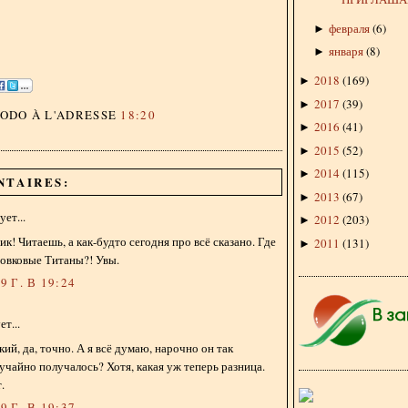
февраля
(
6
)
►
января
(
8
)
►
2018
(
169
)
►
2017
(
39
)
►
DODO
À L'ADRESSE
18:20
2016
(
41
)
►
2015
(
52
)
►
2014
(
115
)
►
NTAIRES:
2013
(
67
)
►
ет...
2012
(
203
)
►
к! Читаешь, а как-будто сегодня про всё сказано. Где
2011
(
131
)
►
совковые Титаны?! Увы.
 Г. В 19:24
т...
ий, да, точно. А я всё думаю, нарочно он так
учайно получалось? Хотя, какая уж теперь разница.
.
 Г. В 19:37