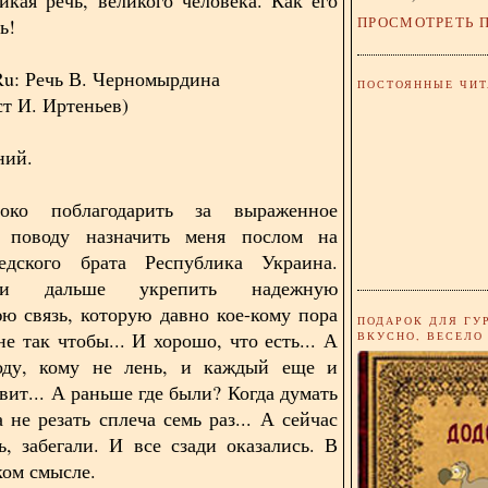
ПРОСМОТРЕТЬ 
ь!
.Ru: Речь В. Черномырдина
ПОСТОЯННЫЕ ЧИТ
ст И. Иртеньев)
ний.
око поблагодарить за выраженное
 поводу назначить меня послом на
едского брата Республика Украина.
и дальше укрепить надежную
ю связь, которую давно кое-кому пора
ПОДАРОК ДЛЯ ГУ
не так чтобы... И хорошо, что есть... А
ВКУСНО, ВЕСЕЛО
оду, кому не лень, и каждый еще и
вит... А раньше где были? Когда думать
 не резать сплеча семь раз... А сейчас
ь, забегали. И все сзади оказались. В
ком смысле.