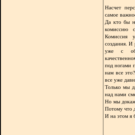
Насчет перс
самое важно
Да кто бы н
комиссию с
Комиссия у
создания. И 
уже с обр
качественно
под ногами п
нам все это
все уже давн
Только мы да
над нами см
Но мы докаж
Потому что 
И на этом я б