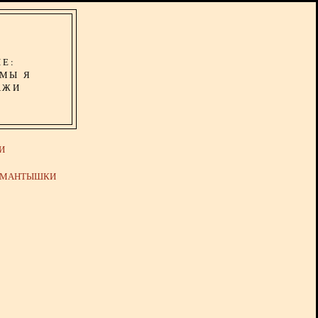
ИЕ:
ОМЫ Я
АЖИ
И
Й МАНТЫШКИ