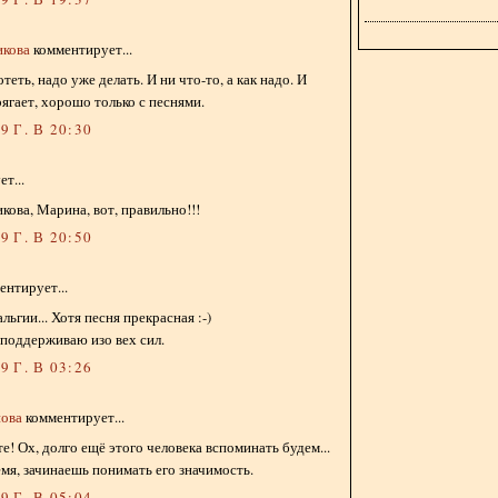
икова
комментирует...
теть, надо уже делать. И ни что-то, а как надо. И
ягает, хорошо только с песнями.
 Г. В 20:30
т...
ова, Марина, вот, правильно!!!
 Г. В 20:50
нтирует...
льгии... Хотя песня прекрасная :-)
с поддерживаю изо вех сил.
 Г. В 03:26
ова
комментирует...
е! Ох, долго ещё этого человека вспоминать будем...
емя, зачинаешь понимать его значимость.
 Г. В 05:04