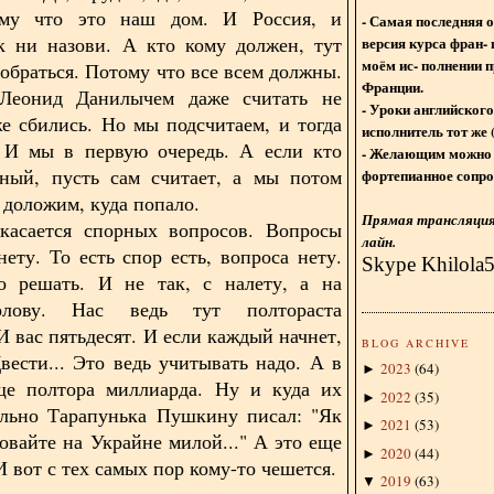
ому что это наш дом. И Россия, и
- Самая последняя 
к ни назови. А кто кому должен, тут
версия курса фран- 
моём ис- полнении п
зобраться. Потому что все всем должны.
Франции.
еонид Данилычем даже считать не
- Уроки английского
же сбились. Но мы подсчитаем, и тогда
исполнитель тот же 
. И мы в первую очередь. А если кто
- Желающим можно 
ный, пусть сам считает, а мы потом
фортепианное сопро
 доложим, куда попало.
Прямая трансляция 
 касается спорных вопросов. Вопросы
лайн.
нету. То есть спор есть, вопроса нету.
Skype Khilola
до решать. И не так, с налету, а на
олову. Нас ведь тут полтораста
И вас пятьдесят. И если каждый начнет,
BLOG ARCHIVE
Двести... Это ведь учитывать надо. А в
2023
(
64
)
►
ще полтора миллиарда. Ну и куда их
2022
(
35
)
►
ильно Тарапунька Пушкину писал: "Як
2021
(
53
)
►
ховайте на Украйне милой..." А это еще
2020
(
44
)
►
И вот с тех самых пор кому-то чешется.
2019
(
63
)
▼