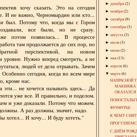
декабря
(
2
)
►
пектив хочу сказать. Это на сегодня
ноября
(
2
)
►
е. И не важно, Черномырдин или кто...
октября
(
9
)
►
и был. Потому что, когда мы с Гором
сентября
(
3
)
►
оздавали, все были, но не сразу.
августа
(
3
)
►
же потом появилась... В процессе
июля
(
3
)
►
работа там продолжается до сих пор, но
июня
(
2
)
атной перспективой, на новом
►
м уровне. Нужно вперед смотреть, а не
мая
(
13
)
►
утаться, людей от дела отрывать. Зачем
апреля
(
6
)
►
? Особенно сегодня, когда во всем мире
марта
(
6
)
▼
о, кроме нас.
НАПРАСНОЙ Т
МАКИЯЖА 
 эти... не хочется называть здесь... Да
ОКАЗАЛСЯ 
еются уже все. И правильно, и поделом.
ПОНОСТАЛЬГ
ем и уже доказали. Потому что можем.
ФУНФУРЬЕ
должны. А раз должны, значит, надо.
К ЧЕМУ СНИТ
ы хотел... И хочу... И буду хотеть."
ПРОГУЛЯЕМС
С ДНЁМ РОЖД
ПРИГЛАШАЮ