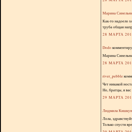
Марина Синельн
Как-то надоело хо
труба общая напр
28 МАРТА 2019
Dodo
комментируе
Марина Синельник
28 МАРТА 2019
river_pebble
комме
Чет никакой носта
Но, братцы, я ва
29 МАРТА 2019
Людмила Кишкун
Лола, здравствуйт
Только спустя вр
29 МАРТА 2019