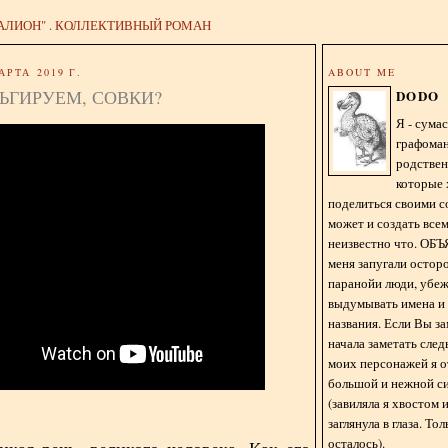
АЛИОН" . КОЛЛЕКТИВНЫЙ РОМАН
АРТА 2019 Г.
ABOUT ME
ЬГИРУЕМ, СОВКИ?
DODO
Я - сум
графома
родстве
которые 
поделиться своими с
может и создать всем
неизвестно что. О
меня запугали остор
паранойи люди, убе
выдумывать имена и
названия. Если Вы за
начала заметать сле
моих персонажей я 
большой и нежной с
(завиляла я хвостом
заглянула в глаза. То
осталось).
икая речь, великого человека. Как его