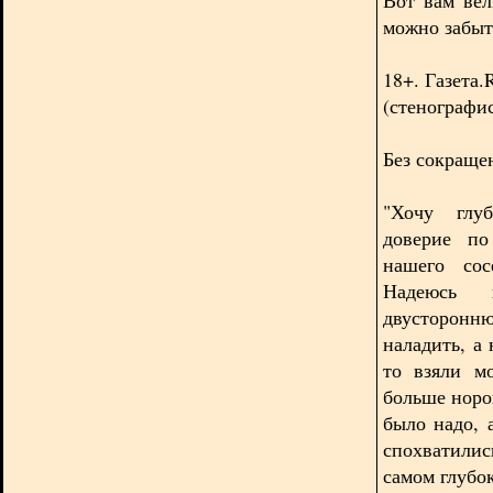
можно забыт
18+. Газета
(стенографи
Без сокраще
"Хочу глуб
доверие по
нашего сос
Надеюсь 
двусторонню
наладить, а 
то взяли м
больше норо
было надо, а
спохватилис
самом глубо