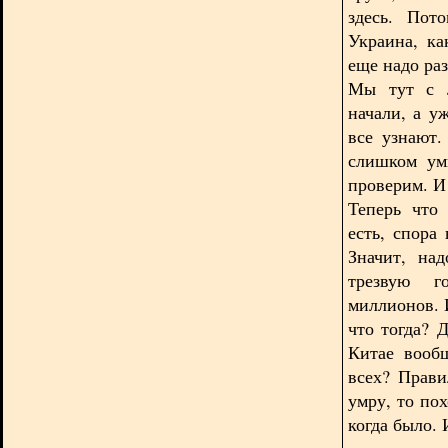
здесь. Пот
Украина, ка
еще надо ра
Мы тут с Л
начали, а у
все узнают
слишком ум
проверим. И
Теперь что
есть, спора 
Значит, на
трезвую г
миллионов. 
что тогда? 
Китае вооб
всех? Прав
умру, то по
когда было. 