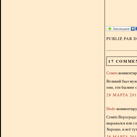
PUBLIÉ PAR 
17 COMME
Семён
комментиру
Великий был мужи
они, эти былине 
28 МАРТА 2019
Dodo
комментируе
Семён Верхградск
выражался или сл
Хорошо, и всё тут
28 МАРТА 2019