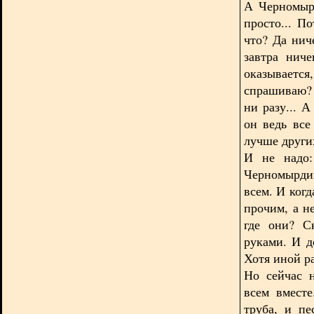
А Черномыр
просто... П
что? Да нич
завтра ниче
оказываетс
спрашиваю? Э
ни разу... А
он ведь все
лучше други
И не надо:
Черномырдин 
всем. И когд
прочим, а не
где они? С
руками. И до
Хотя иной р
Но сейчас 
всем вместе
труба, и пе