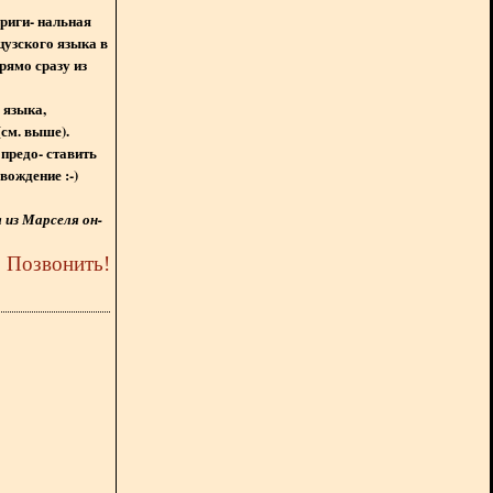
ориги- нальная
цузского языка в
рямо сразу из
 языка,
(см. выше).
предо- ставить
вождение :-)
из Марселя он-
5
Позвонить
!