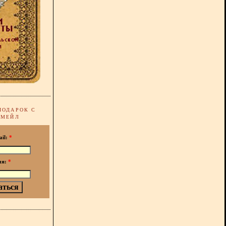
ПОДАРОК С
-МЕЙЛ
ail:
*
мя:
*
!