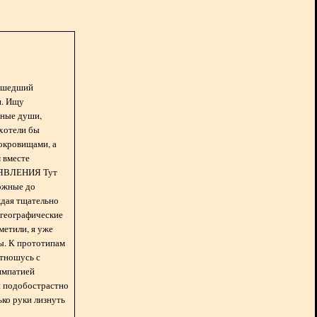
асшедший
н. Ищу
нные души,
хотели бы
окровищами, а
 вместе
БЪЯВЛЕНИЯ Тут
ожные до
ждая тщательно
 географические
метили, я уже
ды. К прототипам
отношусь с
импатией
 и подобострастно
лько руки лизнуть