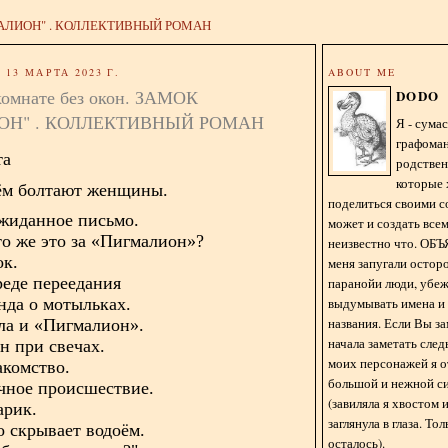
АЛИОН" . КОЛЛЕКТИВНЫЙ РОМАН
13 МАРТА 2023 Г.
ABOUT ME
 комнате без окон. ЗАМОК
DODO
ОН" . КОЛЛЕКТИВНЫЙ РОМАН
Я - сум
графома
та
родстве
которые 
чём болтают женщины.
поделиться своими с
ожиданное письмо.
может и создать всем
то же это за «Пигмалион»?
неизвестно что. О
ок.
меня запугали остор
реде переедания
паранойи люди, убе
выдумывать имена и
нда о мотыльках.
названия. Если Вы за
йла и «Пигмалион».
начала заметать сле
н при свечах.
моих персонажей я 
акомство.
большой и нежной с
очное происшествие.
(завиляла я хвостом
арик.
заглянула в глаза. То
о скрывает водоём.
осталось).