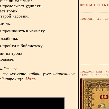
 был ли мальчик?"
ПРОСМОТРЕТЬ 
к продолжает удивлять.
вет троих.
старой часовни.
ПОСТОЯННЫЕ ЧИТ
игель
.
ак проникнуть в комнату…
кладбища.
к пройти в библиотеку.
жин на троих.
подвале.
икабельны
ПОДАРОК ДЛЯ ГУ
, вы можете найти уже написанные
ВКУСНО, ВЕСЕЛО
ой странице.
Здесь