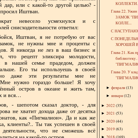
КОЛЛЕКТИ..
ый
дар, или с какой-то другой целью? -
Глава 22. Ужин
спросил
Иштван.
ЗАМОК "ПИ
тократ невесело усмехнулся и с
КОЛЛЕ...
олей
снисходительности ответил:
С НАСТУПАЮ
бойся, Иштван, я не потребую от вас
С ПОНЕДЕЛЬ
 замок,
не нужны мне и проценты с
ХОРОШЕЙ В
ов. Я никогда не лез в ваш бизнес и
Глава 21. Как п
, что рецепт эликсира молодости,
библиотеку
й в нашей семье прадедом, должен
"ПИГМАЛИО
альше. Его ты используешь в своей
Глава 20. У к
 но даже эти результаты мне не
"ПИГМАЛИОН
 Мне нужно гораздо больше! Я хочу
февраля
(
13
)
►
лённый остров в океане и жить там,
ех и вся…
января
(
12
)
►
ров, - шепотом сказал доктор, - для
2022
(
35
)
►
трова не
хватит дохода даже от десятка
2021
(
53
)
►
онатов, как «Пигмалион». Да и как же
2020
(
44
)
►
ка, клиенты?.. Ты так успешен в своей
2019
(
63
)
►
й деятельности, что не сможешь всё
далиться на какой-то остров…
2018
(
169
)
►