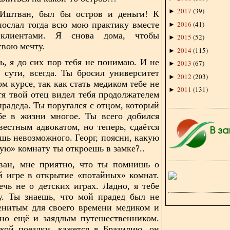
2017
(
39
)
►
 Иштван, был бы остров и деньги! К
2016
(
41
)
послал
тогда всю мою практику вместе
►
клиентами. Я снова дома, чтобы
2015
(
52
)
►
свою мечту.
2014
(
115
)
►
ь, я до сих пор тебя не понимаю. И не
2013
(
67
)
►
о
сути, всегда. Ты бросил университет
2012
(
203
)
►
м курсе, так как стать медиком тебе не
2011
(
131
)
►
отя твой отец видел тебя продолжателем
прадеда. Ты поругался с отцом, который
бе в жизни многое. Ты всего добился
звестным адвокатом, но теперь, сдаётся
ешь невозможного. Георг, поясни, какую
ую» комнату ты откроешь в замке?..
ван, мне приятно, что ты помнишь о
ой
игре в открытие «потайных» комнат.
ечь не о детских играх. Ладно, я тебе
у. Ты знаешь, что мой прадед был не
енитым для своего времени медиком и
 но ещё и заядлым путешественником.
кой поездки, кажется в Бразилию, он