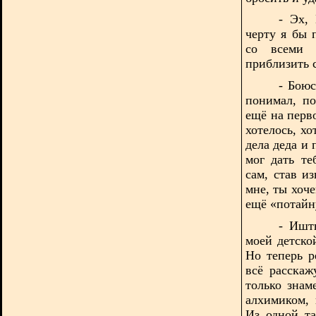
- Эх,
черту я бы 
со всеми 
приблизить 
- Боюс
понимал, п
ещё на перво
хотелось, х
дела деда и 
мог дать те
сам, став и
мне, ты хоч
ещё «потайн
- Ишт
моей детск
Но теперь р
всё расскаж
только знам
алхимиком,
Из одной та