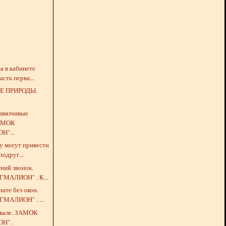
ды в кабинете
асть перва...
Е ПРИРОДЫ.
навязчивые
АМОК
Н"...
му могут привести
подруг...
нний звонок.
МАЛИОН" . К...
нате без окон.
МАЛИОН" . ...
одвале. ЗАМОК
Н" .