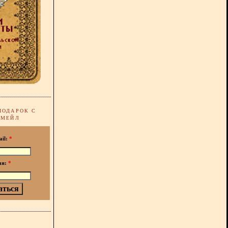
ПОДАРОК С
-МЕЙЛ
ail:
*
мя:
*
!