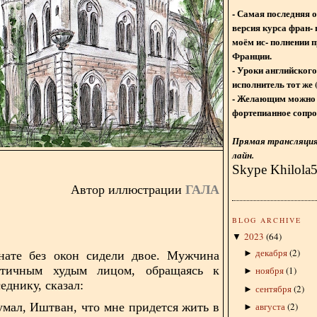
- Самая последняя 
версия курса фран- 
моём ис- полнении п
Франции.
- Уроки английского
исполнитель тот же 
- Желающим можно 
фортепианное сопро
Прямая трансляция 
лайн.
Skype Khilola
Автор иллюстрации
ГАЛА
BLOG ARCHIVE
2023
(
64
)
▼
декабря
(
2
)
►
нате без окон сидели двое. Мужчина
атичным худым лицом, обращаясь к
ноября
(
1
)
►
еднику, сказал:
сентября
(
2
)
►
умал, Иштван, что мне придется жить в
августа
(
2
)
►