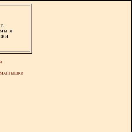
ИЕ:
ОМЫ Я
АЖИ
И
Й МАНТЫШКИ