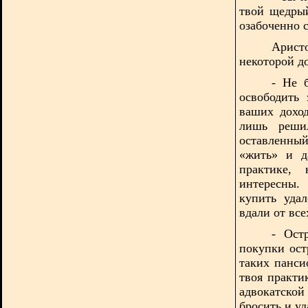
твой щедр
озабоченно 
Арис
некоторой д
- Не 
освободить
ваших доход
лишь решил
оставленны
«жить» и д
практике,
интересны.
купить уда
вдали от вс
- Ост
покупки ос
таких панси
твоя практи
адвокатско
бросить и у