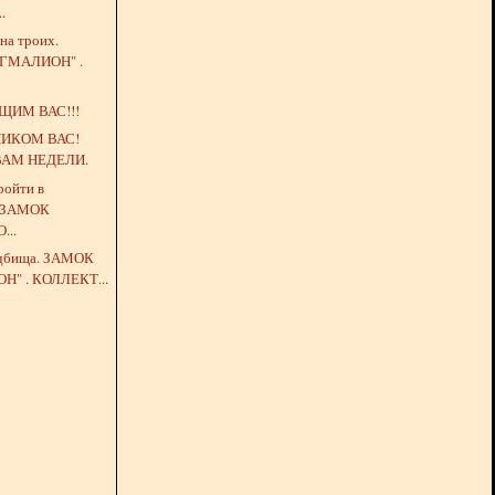
.
 на троих.
ГМАЛИОН" .
ЩИМ ВАС!!!
НИКОМ ВАС!
АМ НЕДЕЛИ.
ройти в
. ЗАМОК
...
ладбища. ЗАМОК
" . КОЛЛЕКТ...