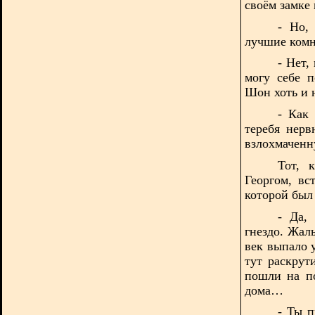
своём замке
- Но,
лучшие ком
- Нет,
могу себе
п
Шон хоть и н
- Как 
теребя
нерв
взлохмаченн
Тот, 
Георгом, вс
которой был
- Да,
гнездо. Жал
век выпало 
тут раскрут
пошли на по
дома…
- Ты 