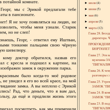
 в
потайной комнате.
июля
(
4
)
►
июня
(
5
)
 Георг, мы с Эрикой предлагали тебе
►
наты в
пансионате.
мая
(
6
)
►
апреля
(
5
)
 нет! Я не хочу появляться на людях, не
►
озволить, чтобы меня узнали. Старик
марта
(
12
)
▼
ем, но не слеп!
Глава 28. Бесе
директора. Ч
знаешь, Георг, - ответил ему Иштван,
ПРОБУЖДЕНИ
ными тонкими пальцами свою чёрную
БЮРТЮЛЕТ
ую шевелюру.
Глава 27. Эти 
к кому доктор обратился, назвав его
мужчины З
тал с
кресла и подошел к картине, на
"ПИГМАЛИО
 изображен замок в окружении парка.
Глава 26. К че
разговоры с 
 красивым было когда-то моё родовое
ь, не
увидел я его во всей красе, на мой
Глава 25. Утре
увядание замка. А вы неплохо с Эрикой
ЗАМОК "ПИГ
ились! Рад, что деньги, что я вам дал,
Глава 24. В ком
льзу, да ещё и продлили жизнь этого
ЗАМОК "ПИГ
Глава 23. В п
"ПИГМАЛИО
приехал посмотреть, как мы применили