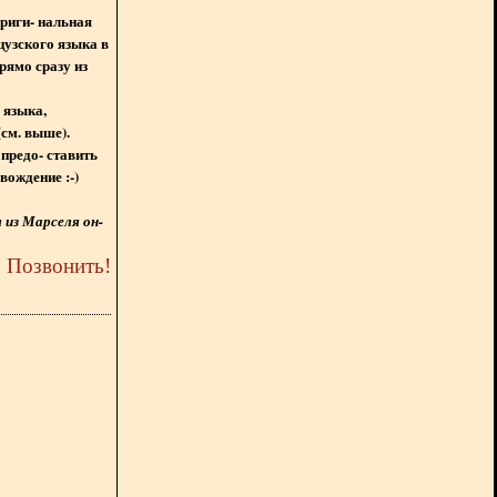
ориги- нальная
цузского языка в
рямо сразу из
 языка,
(см. выше).
предо- ставить
вождение :-)
из Марселя он-
5
Позвонить
!