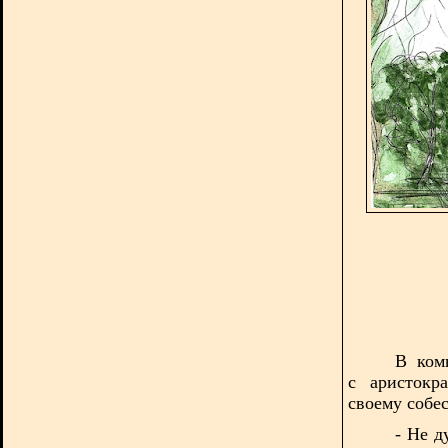
В ком
с
аристокр
своему собес
- Не д