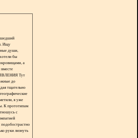
асшедший
н. Ищу
нные души,
хотели бы
окровищами, а
 вместе
БЪЯВЛЕНИЯ Тут
ожные до
ждая тщательно
 географические
метили, я уже
ды. К прототипам
отношусь с
импатией
 и подобострастно
лько руки лизнуть