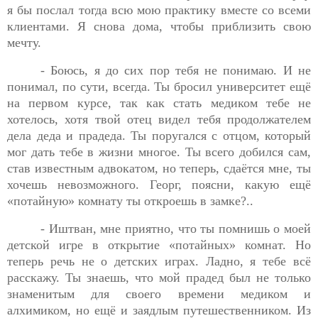
я бы послал
тогда всю мою практику вместе со всеми
клиентами. Я снова дома, чтобы приблизить свою
мечту.
- Боюсь, я до сих пор тебя не понимаю. И не
понимал, по
сути, всегда. Ты бросил университет ещё
на первом курсе, так как стать медиком тебе не
хотелось, хотя твой отец видел тебя продолжателем
дела деда и прадеда. Ты поругался с отцом, который
мог дать тебе в жизни многое. Ты всего добился сам,
став известным адвокатом, но теперь, сдаётся мне, ты
хочешь невозможного. Георг, поясни, какую ещё
«потайную» комнату ты откроешь в замке?..
- Иштван, мне приятно, что ты помнишь о моей
детской
игре в открытие «потайных» комнат. Но
теперь речь не о детских играх. Ладно, я тебе всё
расскажу. Ты знаешь, что мой прадед был не только
знаменитым для своего времени медиком и
алхимиком, но ещё и заядлым путешественником. Из