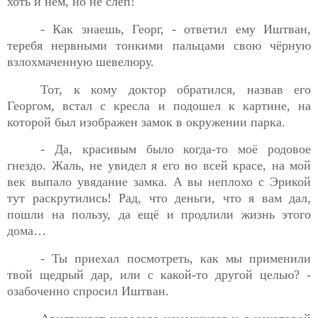
хоть и нем, но не слеп!
- Как знаешь, Георг, - ответил ему Иштван,
теребя
нервными тонкими пальцами свою чёрную
взлохмаченную шевелюру.
Тот, к кому доктор обратился, назвав его
Георгом, встал с
кресла и подошел к картине, на
которой был изображен замок в окружении парка.
- Да, красивым было когда-то моё родовое
гнездо. Жаль, не
увидел я его во всей красе, на мой
век выпало увядание замка. А вы неплохо с Эрикой
тут раскрутились! Рад, что деньги, что я вам дал,
пошли на пользу, да ещё и продлили жизнь этого
дома…
- Ты приехал посмотреть, как мы применили
твой щедрый
дар, или с какой-то другой целью? -
озабоченно спросил
Иштван.