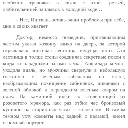
особенно тревожит в связи с этой третьей,
любительницей заплывов в холодной воде…
- Нет, Иштван, оставь ваши проблемы при себе,
мне и своих
хватает.
Доктор, немного помедлив, приглашающим
жестом указал
хозяину замка на дверь, за которой
скрывалась винтовая лестница, ведущая вниз. Эта
лестница в толще стены соединяла секретные покои с
когда-то парадными залами замка. Анфилада комнат
уходила вдаль, но мужчины свернули в небольшую
гостиную с зеленым гобеленом на стене,
изображающим похищение сабинянок, диванами с
зеленой обивкой и персидским зеленым ковром на
полу. На каминной полке со столешницей из
розоватого мрамора, как раз отбил час бронзовый
купидон на старинных часах с колоколом. В самом
тёмном углу комнаты над кадкой с пальмой, висел
огромный портрет.