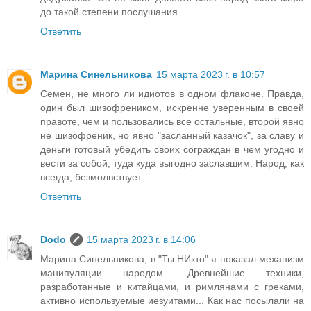
до такой степени послушания.
Ответить
Марина Синельникова
15 марта 2023 г. в 10:57
Семен, не много ли идиотов в одном флаконе. Правда,
один был шизофреником, искренне уверенным в своей
правоте, чем и пользовались все остальные, второй явно
не шизофреник, но явно "засланный казачок", за славу и
деньги готовый убедить своих сограждан в чем угодно и
вести за собой, туда куда выгодно заславшим. Народ, как
всегда, безмолвствует.
Ответить
Dodo
15 марта 2023 г. в 14:06
Марина Синельникова, в "Ты НИкто" я показал механизм
манипуляции народом. Древнейшие техники,
разработанные и китайцами, и римлянами с греками,
активно используемые иезуитами... Как нас посылали на