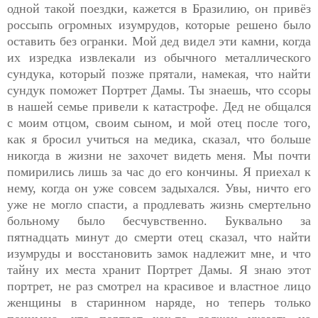
одной такой поездки, кажется в Бразилию, он привёз
россыпь огромных изумрудов, которые решено было
оставить без огранки. Мой дед видел эти камни, когда
их изредка извлекали из обычного металлического
сундука, который позже прятали, намекая, что найти
сундук поможет Портрет Дамы. Ты знаешь, что ссоры
в нашей семье привели к катастрофе. Дед не общался
с моим отцом, своим сыном, и мой отец после того,
как я бросил учиться на медика, сказал, что больше
никогда в жизни не захочет видеть меня. Мы почти
помирились лишь за час до его кончины. Я приехал к
нему, когда он уже совсем задыхался. Увы, ничто его
уже не могло спасти, а продлевать жизнь смертельно
больному было бесчувственно. Буквально за
пятнадцать минут до смерти отец сказал, что найти
изумруды и восстановить замок надлежит мне, и что
тайну их места хранит Портрет Дамы. Я знаю этот
портрет, не раз смотрел на красивое и властное лицо
женщины в старинном наряде, но теперь только