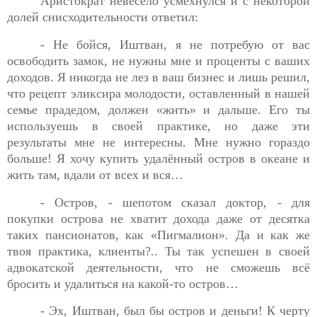
Аристократ невесело усмехнулся и с некоторой
долей
снисходительности ответил:
- Не бойся, Иштван, я не потребую от вас
освободить замок,
не нужны мне и проценты с ваших
доходов. Я никогда не лез в ваш бизнес и лишь решил,
что рецепт эликсира молодости, оставленный в нашей
семье прадедом, должен «жить» и дальше. Его ты
используешь в своей практике, но даже эти
результаты мне не интересны. Мне нужно гораздо
больше! Я хочу купить удалённый остров в океане и
жить там, вдали от всех и вся…
- Остров, - шепотом сказал доктор, - для
покупки острова не
хватит дохода даже от десятка
таких пансионатов, как «Пигмалион». Да и как же
твоя практика, клиенты?.. Ты так успешен в своей
адвокатской деятельности, что не сможешь всё
бросить и удалиться на какой-то остров…
- Эх, Иштван, был бы остров и деньги! К черту