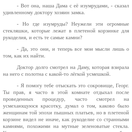
- Вот она, наша Дама с её изумрудами, - сказал
удивленному
доктору хозяин замка.
- Но где изумруды? Неужели эти огромные
стекляшки,
которые лежат в плетеной корзинке для
рукоделия, и есть те самые камни?
- Да, это они, и теперь все мои мысли лишь о
том, как их
найти.
Доктор долго смотрел на Даму, которая взирала
на него с
полотна с какой-то лёгкой усмешкой.
- Я помогу тебе отыскать это сокровище, Георг.
Ты прав, я
часто в этой комнате отдыхал после
проведенных процедур, часто смотрел на
усмехающуюся красотку, думал о том, каково было
женщинам той эпохи пышных платьев, но в плетеной
корзине видел не иначе, как рукоделие со странными
камнями, похожими на мутные зеленоватые стекла.