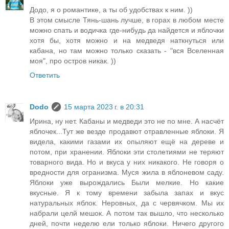
Додо, я о романтике, а ты об удобствах к ним. ))
В этом смысле Тянь-шань лучше, в горах в любом месте
можно спать и водичка где-нибудь да найдется и яблочки
хотя бы, хотя можно и на медведя наткнуться или
кабана, но там можно только сказать - "вся Вселенная
моя", про остров никак. ))
Ответить
Dodo
15 марта 2023 г. в 20:31
Ирина, ну нет. Кабаны и медведи это не по мне. А насчёт
яблочек...Тут же везде продавют отравленные яблоки. Я
видела, какими газами их опыляют ещё на дереве и
потом, при хранении. Яблоки эти столетиями не теряют
товарного вида. Но и вкуса у них никакого. Не говоря о
вредности для огранизма. Муся жила в яблоневом саду.
Яблоки уже вырождались Были мелкие. Но какие
вкусные. Я к тому времени забыла запах и вкус
натуральных яблок. Неровных, да с червячком. Мы их
набрали целй мешок. А потом так вышло, что несколько
дней, почти неделю ели только яблоки. Ничего другого