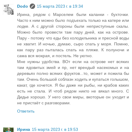
Dodo
15 марта 2023 г. в 19:34
Ирина, рядом с Марселем были каланки - бухточки.
Часто к ним можно было подъехать только на катере или
лодке. А с другой стороны были неприступные скалы.
Можно было провести там пару дней, как на острове.
Пару - потому что еды без холодильника и пресной воды
не хватит. И ночью, думаю, сыро спать у моря. Помню,
как пару раз пыталась спать на пляже. К полуночи и
сама вся мокрая, и постель. Не уютно.
Мне нужны удобства. ВОт если на острове нет всяких
там ядовитых змей и пр, нет врендый насекомых и на
деревьях полно всяких фруктов...то, может и пожила бы
там. Очень большой соблазн ходить и купаться голышом,
какат, где хочется. Я бы даже ни рыбы, ни крабов каких
есть не стала. И чтоб рядом никто не вякал много. С
Дидье хорошо. У него свои миры, вкоторые он уходит и
не пристаёт с разговорами.
Ответить
Ирина
15 марта 2023 г. в 19:53