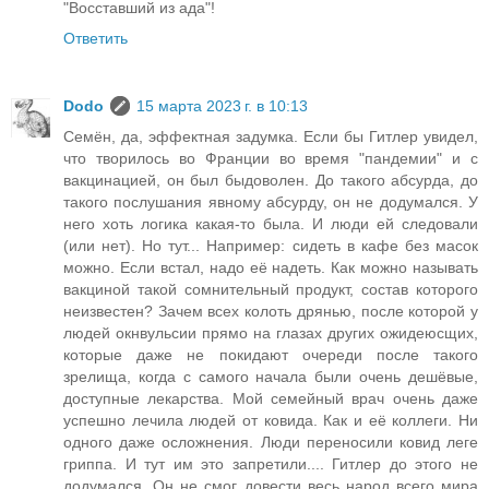
"Восставший из ада"!
Ответить
Dodo
15 марта 2023 г. в 10:13
Семён, да, эффектная задумка. Если бы Гитлер увидел,
что творилось во Франции во время "пандемии" и с
вакцинацией, он был быдоволен. До такого абсурда, до
такого послушания явному абсурду, он не додумался. У
него хоть логика какая-то была. И люди ей следовали
(или нет). Но тут... Например: сидеть в кафе без масок
можно. Если встал, надо её надеть. Как можно называть
вакциной такой сомнительный продукт, состав которого
неизвестен? Зачем всех колоть дрянью, после которой у
людей окнвульсии прямо на глазах других ожидеюсщих,
которые даже не покидают очереди после такого
зрелища, когда с самого начала были очень дешёвые,
доступные лекарства. Мой семейный врач очень даже
успешно лечила людей от ковида. Как и её коллеги. Ни
одного даже осложнения. Люди переносили ковид леге
гриппа. И тут им это запретили.... Гитлер до этого не
додумался. Он не смог довести весь народ всего мира