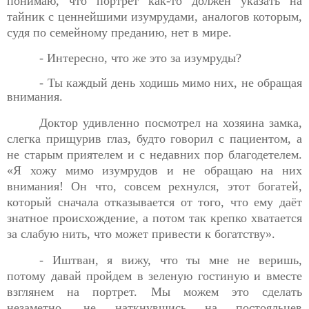
понимаю, что портрет как-то должен указать на
тайник с ценнейшими изумрудами, аналогов которым,
судя по семейному преданию, нет в мире.
- Интересно, что же это за изумруды?
- Ты каждый день ходишь мимо них, не обращая
внимания.
Доктор удивленно посмотрел на хозяина замка,
слегка
прищурив глаз, будто говорил с пациентом, а
не старым приятелем и с недавних пор благодетелем.
«Я хожу мимо изумрудов и не обращаю на них
внимания! Он что, совсем рехнулся, этот богатей,
который сначала отказывается от того, что ему даёт
знатное происхождение, а потом так крепко хватается
за слабую нить, что может привести к богатству».
- Иштван, я вижу, что ты мне не веришь,
потому давай
пройдем в зеленую гостиную и вместе
взглянем на портрет. Мы можем это сделать
незаметно, не наткнувшись на постояльцев