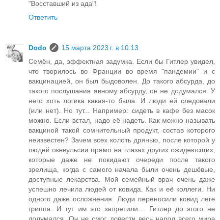
"Восставший из ада"!
Ответить
Dodo
15 марта 2023 г. в 10:13
Семён, да, эффектная задумка. Если бы Гитлер увидел,
что творилось во Франции во время "пандемии" и с
вакцинацией, он был быдоволен. До такого абсурда, до
такого послушания явному абсурду, он не додумался. У
него хоть логика какая-то была. И люди ей следовали
(или нет). Но тут... Например: сидеть в кафе без масок
можно. Если встал, надо её надеть. Как можно называть
вакциной такой сомнительный продукт, состав которого
неизвестен? Зачем всех колоть дрянью, после которой у
людей окнвульсии прямо на глазах других ожидеюсщих,
которые даже не покидают очереди после такого
зрелища, когда с самого начала были очень дешёвые,
доступные лекарства. Мой семейный врач очень даже
успешно лечила людей от ковида. Как и её коллеги. Ни
одного даже осложнения. Люди переносили ковид леге
гриппа. И тут им это запретили.... Гитлер до этого не
додумался. Он не смог довести весь народ всего мира