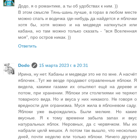
Додо, я о романтике, а ты об удобствах к ним. ))
В этом смысле Тянь-шань лучше, в горах в любом месте
можно спать и водичка где-нибудь да найдется и яблочки
хотя бы, хотя можно и на медведя наткнуться или
кабана, но там можно только сказать - "вся Вселенная
моя", про остров никак. ))
Ответить
Dodo
15 марта 2023 г. в 20:31
Ирина, ну нет. Кабаны и медведи это не по мне. А насчёт
яблочек...Тут же везде продавют отравленные яблоки. Я
видела, какими газами их опыляют ещё на дереве и
потом, при хранении. Яблоки эти столетиями не теряют
товарного вида. Но и вкуса у них никакого. Не говоря о
вредности для огранизма. Муся жила в яблоневом саду.
Яблоки уже вырождались Были мелкие. Но какие
вкусные. Я к тому времени забыла запах и вкус
натуральных яблок. Неровных, да с червячком. Мы их
набрали целй мешок. А потом так вышло, что несколько
дней, почти неделю ели только яблоки. Ничего другого