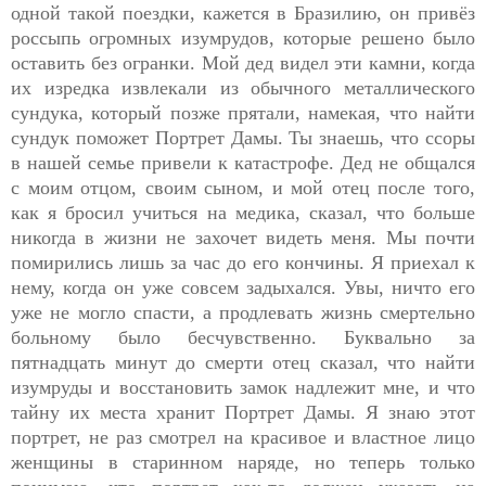
одной такой поездки, кажется в Бразилию, он привёз
россыпь огромных изумрудов, которые решено было
оставить без огранки. Мой дед видел эти камни, когда
их изредка извлекали из обычного металлического
сундука, который позже прятали, намекая, что найти
сундук поможет Портрет Дамы. Ты знаешь, что ссоры
в нашей семье привели к катастрофе. Дед не общался
с моим отцом, своим сыном, и мой отец после того,
как я бросил учиться на медика, сказал, что больше
никогда в жизни не захочет видеть меня. Мы почти
помирились лишь за час до его кончины. Я приехал к
нему, когда он уже совсем задыхался. Увы, ничто его
уже не могло спасти, а продлевать жизнь смертельно
больному было бесчувственно. Буквально за
пятнадцать минут до смерти отец сказал, что найти
изумруды и восстановить замок надлежит мне, и что
тайну их места хранит Портрет Дамы. Я знаю этот
портрет, не раз смотрел на красивое и властное лицо
женщины в старинном наряде, но теперь только