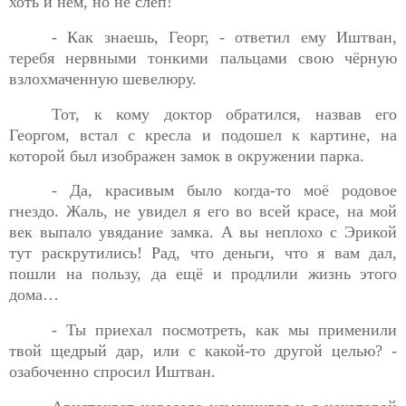
хоть и нем, но не слеп!
- Как знаешь, Георг, - ответил ему Иштван,
теребя
нервными тонкими пальцами свою чёрную
взлохмаченную шевелюру.
Тот, к кому доктор обратился, назвав его
Георгом, встал с
кресла и подошел к картине, на
которой был изображен замок в окружении парка.
- Да, красивым было когда-то моё родовое
гнездо. Жаль, не
увидел я его во всей красе, на мой
век выпало увядание замка. А вы неплохо с Эрикой
тут раскрутились! Рад, что деньги, что я вам дал,
пошли на пользу, да ещё и продлили жизнь этого
дома…
- Ты приехал посмотреть, как мы применили
твой щедрый
дар, или с какой-то другой целью? -
озабоченно спросил
Иштван.