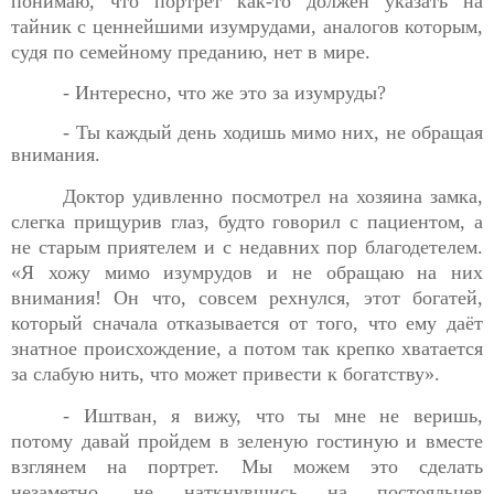
понимаю, что портрет как-то должен указать на
тайник с ценнейшими изумрудами, аналогов которым,
судя по семейному преданию, нет в мире.
- Интересно, что же это за изумруды?
- Ты каждый день ходишь мимо них, не обращая
внимания.
Доктор удивленно посмотрел на хозяина замка,
слегка
прищурив глаз, будто говорил с пациентом, а
не старым приятелем и с недавних пор благодетелем.
«Я хожу мимо изумрудов и не обращаю на них
внимания! Он что, совсем рехнулся, этот богатей,
который сначала отказывается от того, что ему даёт
знатное происхождение, а потом так крепко хватается
за слабую нить, что может привести к богатству».
- Иштван, я вижу, что ты мне не веришь,
потому давай
пройдем в зеленую гостиную и вместе
взглянем на портрет. Мы можем это сделать
незаметно, не наткнувшись на постояльцев