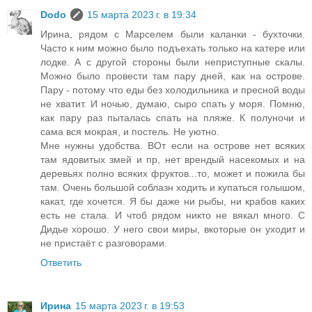
Dodo
15 марта 2023 г. в 19:34
Ирина, рядом с Марселем были каланки - бухточки.
Часто к ним можно было подъехать только на катере или
лодке. А с другой стороны были неприступные скалы.
Можно было провести там пару дней, как на острове.
Пару - потому что еды без холодильника и пресной воды
не хватит. И ночью, думаю, сыро спать у моря. Помню,
как пару раз пыталась спать на пляже. К полуночи и
сама вся мокрая, и постель. Не уютно.
Мне нужны удобства. ВОт если на острове нет всяких
там ядовитых змей и пр, нет врендый насекомых и на
деревьях полно всяких фруктов...то, может и пожила бы
там. Очень большой соблазн ходить и купаться голышом,
какат, где хочется. Я бы даже ни рыбы, ни крабов каких
есть не стала. И чтоб рядом никто не вякал много. С
Дидье хорошо. У него свои миры, вкоторые он уходит и
не пристаёт с разговорами.
Ответить
Ирина
15 марта 2023 г. в 19:53