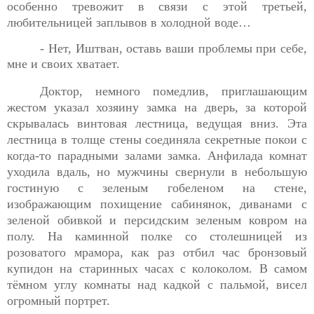
особенно тревожит в связи с этой третьей,
любительницей заплывов в холодной воде…
- Нет, Иштван, оставь ваши проблемы при себе,
мне и своих
хватает.
Доктор, немного помедлив, приглашающим
жестом указал
хозяину замка на дверь, за которой
скрывалась винтовая лестница, ведущая вниз. Эта
лестница в толще стены соединяла секретные покои с
когда-то парадными залами замка. Анфилада комнат
уходила вдаль, но мужчины свернули в небольшую
гостиную с зеленым гобеленом на стене,
изображающим похищение сабинянок, диванами с
зеленой обивкой и персидским зеленым ковром на
полу. На каминной полке со столешницей из
розоватого мрамора, как раз отбил час бронзовый
купидон на старинных часах с колоколом. В самом
тёмном углу комнаты над кадкой с пальмой, висел
огромный портрет.