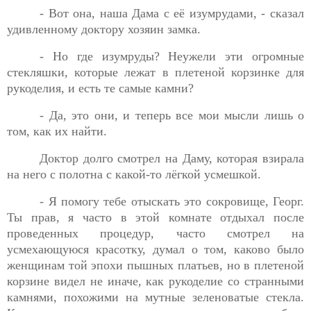
- Вот она, наша Дама с её изумрудами, - сказал
удивленному
доктору хозяин замка.
- Но где изумруды? Неужели эти огромные
стекляшки,
которые лежат в плетеной корзинке для
рукоделия, и есть те самые камни?
- Да, это они, и теперь все мои мысли лишь о
том, как их
найти.
Доктор долго смотрел на Даму, которая взирала
на него с
полотна с какой-то лёгкой усмешкой.
- Я помогу тебе отыскать это сокровище, Георг.
Ты прав, я
часто в этой комнате отдыхал после
проведенных процедур, часто смотрел на
усмехающуюся красотку, думал о том, каково было
женщинам той эпохи пышных платьев, но в плетеной
корзине видел не иначе, как рукоделие со странными
камнями, похожими на мутные зеленоватые стекла.