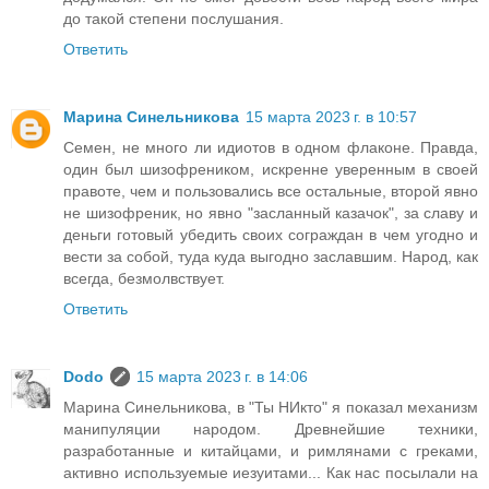
до такой степени послушания.
Ответить
Марина Синельникова
15 марта 2023 г. в 10:57
Семен, не много ли идиотов в одном флаконе. Правда,
один был шизофреником, искренне уверенным в своей
правоте, чем и пользовались все остальные, второй явно
не шизофреник, но явно "засланный казачок", за славу и
деньги готовый убедить своих сограждан в чем угодно и
вести за собой, туда куда выгодно заславшим. Народ, как
всегда, безмолвствует.
Ответить
Dodo
15 марта 2023 г. в 14:06
Марина Синельникова, в "Ты НИкто" я показал механизм
манипуляции народом. Древнейшие техники,
разработанные и китайцами, и римлянами с греками,
активно используемые иезуитами... Как нас посылали на