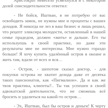
Аристократ невесело усмехнулся и с некоторой
долей
снисходительности ответил:
- Не бойся, Иштван, я не потребую от вас
освободить замок,
не нужны мне и проценты с ваших
доходов. Я никогда не лез в ваш бизнес и лишь решил,
что рецепт эликсира молодости, оставленный в нашей
семье прадедом, должен «жить» и дальше. Его ты
используешь в своей практике, но даже эти
результаты мне не интересны. Мне нужно гораздо
больше! Я хочу купить удалённый остров в океане и
жить там, вдали от всех и вся…
- Остров, - шепотом сказал доктор, - для
покупки острова не
хватит дохода даже от десятка
таких пансионатов, как «Пигмалион». Да и как же
твоя практика, клиенты?.. Ты так успешен в своей
адвокатской деятельности, что не сможешь всё
бросить и удалиться на какой-то остров…
- Эх, Иштван, был бы остров и деньги! К черту