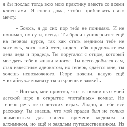
я бы послал
тогда всю мою практику вместе со всеми
клиентами. Я снова дома, чтобы приблизить свою
мечту.
- Боюсь, я до сих пор тебя не понимаю. И не
понимал, по
сути, всегда. Ты бросил университет ещё
на первом курсе, так как стать медиком тебе не
хотелось, хотя твой отец видел тебя продолжателем
дела деда и прадеда. Ты поругался с отцом, который
мог дать тебе в жизни многое. Ты всего добился сам,
став известным адвокатом, но теперь, сдаётся мне, ты
хочешь невозможного. Георг, поясни, какую ещё
«потайную» комнату ты откроешь в замке?..
- Иштван, мне приятно, что ты помнишь о моей
детской
игре в открытие «потайных» комнат. Но
теперь речь не о детских играх. Ладно, я тебе всё
расскажу. Ты знаешь, что мой прадед был не только
знаменитым для своего времени медиком и
алхимиком, но ещё и заядлым путешественником. Из