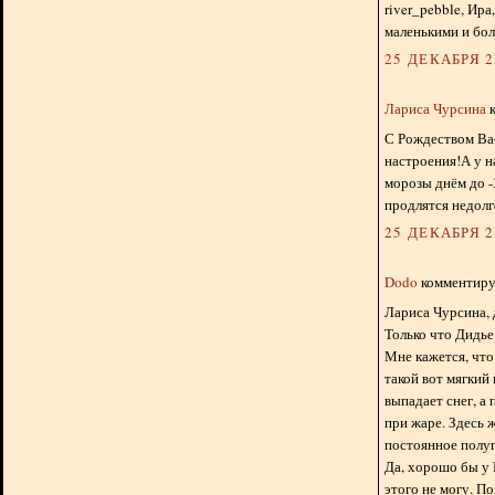
river_pebble, Ира
маленькими и бол
25 ДЕКАБРЯ 20
Лариса Чурсина
к
С Рождеством Вас
настроения!А у н
морозы днём до -
продлятся недолг
25 ДЕКАБРЯ 20
Dodo
комментируе
Лариса Чурсина, 
Только что Дидье 
Мне кажется, что
такой вот мягкий
выпадает снег, а
при жаре. Здесь 
постоянное полуг
Да, хорошо бы у 
этого не могу. П