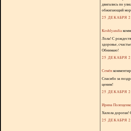
двигались по ули
обжигающий мороз
25 ДЕКАБРЯ 20
Koshlyandia
комме
Лола! С рождест
здоровье, счасть
Обнимаю!
25 ДЕКАБРЯ 20
Семён
комментиру
Спасибо за поздр
ценим!
25 ДЕКАБРЯ 20
Ирина Полещенк
Хилола дорогая! 
25 ДЕКАБРЯ 20