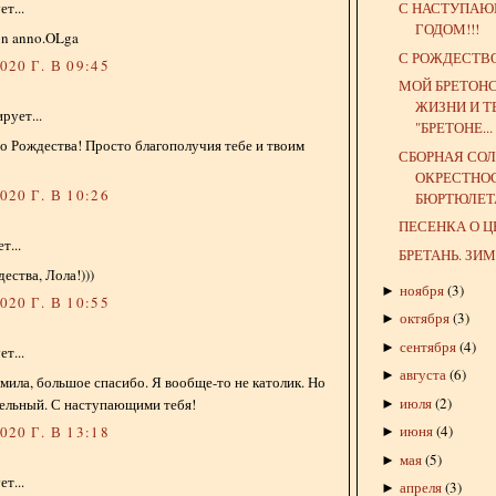
С НАСТУПА
т...
ГОДОМ!!!
on anno.OLga
С РОЖДЕСТВО
20 Г. В 09:45
МОЙ БРЕТОН
ЖИЗНИ И Т
рует...
"БРЕТОНЕ...
о Рождества! Просто благополучия тебе и твоим
СБОРНАЯ СОЛ
ОКРЕСТНО
20 Г. В 10:26
БЮРТЮЛЕТА.
ПЕСЕНКА О 
т...
БРЕТАНЬ. ЗИ
ества, Лола!)))
ноября
(
3
)
►
20 Г. В 10:55
октября
(
3
)
►
сентября
(
4
)
►
т...
августа
(
6
)
►
мила, большое спасибо. Я вообще-то не католик. Но
июля
(
2
)
тельный. С наступающими тебя!
►
июня
(
4
)
20 Г. В 13:18
►
мая
(
5
)
►
т...
апреля
(
3
)
►