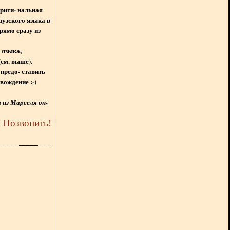
ориги- нальная
цузского языка в
рямо сразу из
 языка,
(см. выше).
предо- ставить
вождение :-)
из Марселя он-
5
Позвонить
!