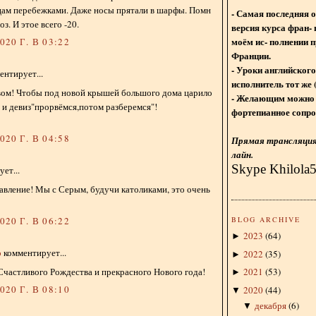
цам перебежками. Даже носы прятали в шарфы. Помн
- Самая последняя 
. И этое всего -20.
версия курса фран- 
моём ис- полнении п
20 Г. В 03:22
Франции.
- Уроки английского
нтирует...
исполнитель тот же 
вом! Чтобы под новой крышей большого дома царило
- Желающим можно 
е и девиз"прорвёмся,потом разберемся"!
фортепианное сопро
20 Г. В 04:58
Прямая трансляция 
лайн.
Skype Khilola
ет...
авление! Мы с Серым, будучи католиками, это очень
BLOG ARCHIVE
20 Г. В 06:22
2023
(
64
)
►
о
комментирует...
2022
(
35
)
►
Счастливого Рождества и прекрасного Нового года!
2021
(
53
)
►
20 Г. В 08:10
2020
(
44
)
▼
декабря
(
6
)
▼