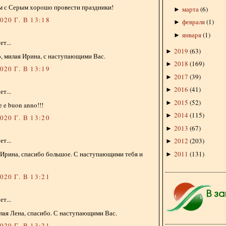
м с Серым хорошо провести праздники!
марта
(
6
)
►
20 Г. В 13:18
февраля
(
1
)
►
января
(
1
)
►
т...
2019
(
63
)
►
, милая Ирина, с наступающими Вас.
2018
(
169
)
►
20 Г. В 13:19
2017
(
39
)
►
2016
(
41
)
►
т...
2015
(
52
)
►
 e buon anno!!!
2014
(
115
)
►
20 Г. В 13:20
2013
(
67
)
►
т...
2012
(
203
)
►
2011
(
131
)
 Ирина, спасибо большое. С наступающими тебя и
►
20 Г. В 13:21
т...
илая Лена, спасибо. С наступающими Вас.
20 Г. В 13:21