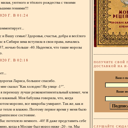
, милая, уютного и тёплого рождества с твоими
ьшими гениями!!!
20 Г. В 01:24
омментирует...
 и Вашу семью! Здоровья, счастья, добра и весёлого
ас в Сибири зима вступила в свои права, начались
37, ночью больше -40. Надеемся, что такие морозы
о.
20 Г. В 02:18
ПОЛУЧИТЕ СВОЙ 
ДОСТАВКОЙ НА И
т...
Ваш e-m
дорогая Лариса, большое спасибо.
мне сказал:"Как холодно! На улице -1°".
 я переношу лучше резкоконтинентальный климат, чем
Ваше и
 и влажный. Моя бабушка говорила, что, когда
 потом морозно, все микробы умирают. Так же, как и
же тепло и влажно. Поэтому первое время у меня было
риппозное состояние.
Вас потеплело немного. -40! Я даже представить себе
омню, когда в Москве был мороз ниже -20 - ти. Мы
СЛУШАЙТЕ СЮДА