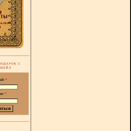
ПОДАРОК С
-МЕЙЛ
ail:
*
мя:
*
!