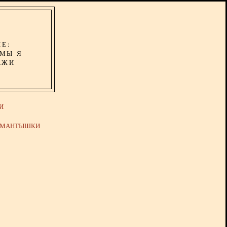
ИЕ:
ОМЫ Я
АЖИ
И
Й МАНТЫШКИ