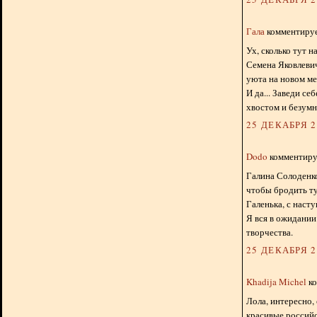
Гала
комментирует
Ух, сколько тут н
Семена Яковлевич
уюта на новом ме
И да... Заведи се
хвостом и безумн
25 ДЕКАБРЯ 20
Dodo
комментируе
Галина Солоденко
чтобы бродить ту
Галенька, с наст
Я вся в ожидании
творчества.
25 ДЕКАБРЯ 20
Khadija Michel
ко
Лола, интересно, 
красивые российс