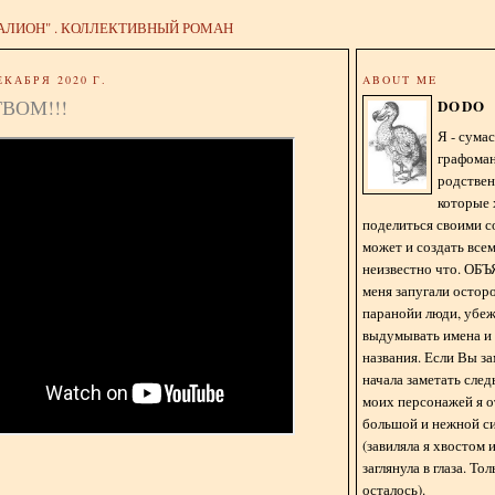
АЛИОН" . КОЛЛЕКТИВНЫЙ РОМАН
ЕКАБРЯ 2020 Г.
ABOUT ME
ВОМ!!!
DODO
Я - сум
графома
родстве
которые 
поделиться своими с
может и создать всем
неизвестно что. О
меня запугали остор
паранойи люди, убе
выдумывать имена и
названия. Если Вы за
начала заметать сле
моих персонажей я 
большой и нежной с
(завиляла я хвостом
заглянула в глаза. То
осталось).