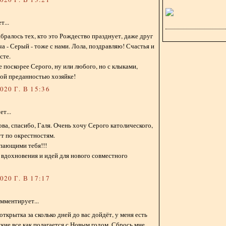
...
абралось тех, кто это Рождество празднует, даже друг
а - Серый - тоже с нами. Лола, поздравляю! Счастья и
сте.
бе поскорее Серого, ну или любого, но с клыками,
ой преданностью хозяйке!
20 Г. В 15:36
т...
ва, спасибо, Галя. Очень хочу Серого католического,
т по окрестностям.
упающими тебя!!!
 вдохновения и идей для нового совместного
20 Г. В 17:17
мментирует...
открытка за сколько дней до вас дойдёт, у меня есть
кие все как полагается с Новым годом. Сбрось мне