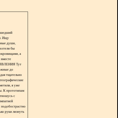
асшедший
н. Ищу
нные души,
хотели бы
окровищами, а
 вместе
БЪЯВЛЕНИЯ Тут
ожные до
ждая тщательно
 географические
метили, я уже
ды. К прототипам
отношусь с
импатией
 и подобострастно
лько руки лизнуть