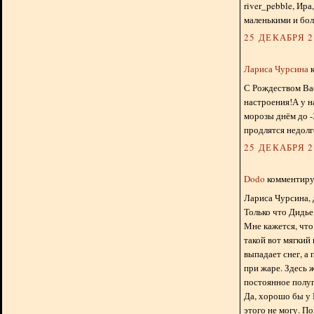
river_pebble, Ира
маленькими и бол
25 ДЕКАБРЯ 20
Лариса Чурсина
к
С Рождеством Вас
настроения!А у н
морозы днём до -
продлятся недолг
25 ДЕКАБРЯ 20
Dodo
комментируе
Лариса Чурсина, 
Только что Дидье 
Мне кажется, что
такой вот мягкий
выпадает снег, а
при жаре. Здесь 
постоянное полуг
Да, хорошо бы у 
этого не могу. П