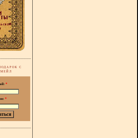
ПОДАРОК С
-МЕЙЛ
ail:
*
мя:
*
!