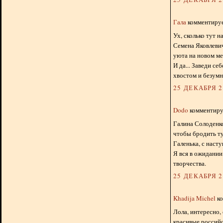
Гала
комментирует
Ух, сколько тут н
Семена Яковлевич
уюта на новом ме
И да... Заведи се
хвостом и безумн
25 ДЕКАБРЯ 20
Dodo
комментируе
Галина Солоденко
чтобы бродить ту
Галенька, с наст
Я вся в ожидании
творчества.
25 ДЕКАБРЯ 20
Khadija Michel
ко
Лола, интересно, 
красивые российс