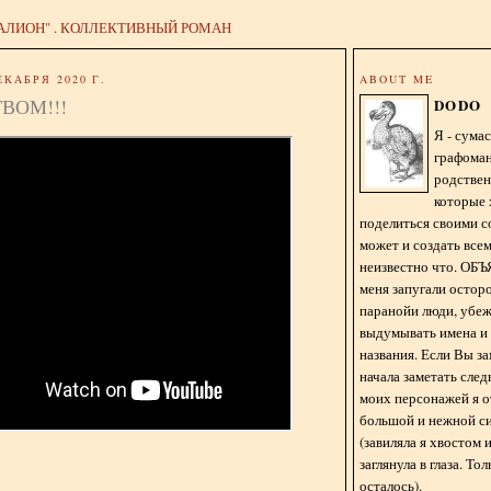
АЛИОН" . КОЛЛЕКТИВНЫЙ РОМАН
ЕКАБРЯ 2020 Г.
ABOUT ME
ВОМ!!!
DODO
Я - сум
графома
родстве
которые 
поделиться своими с
может и создать всем
неизвестно что. О
меня запугали остор
паранойи люди, убе
выдумывать имена и
названия. Если Вы за
начала заметать сле
моих персонажей я 
большой и нежной с
(завиляла я хвостом
заглянула в глаза. То
осталось).