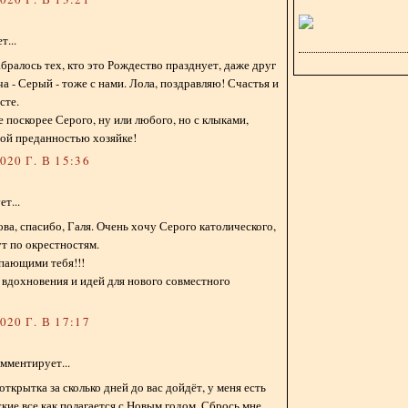
...
абралось тех, кто это Рождество празднует, даже друг
а - Серый - тоже с нами. Лола, поздравляю! Счастья и
сте.
бе поскорее Серого, ну или любого, но с клыками,
ой преданностью хозяйке!
20 Г. В 15:36
т...
ва, спасибо, Галя. Очень хочу Серого католического,
т по окрестностям.
упающими тебя!!!
 вдохновения и идей для нового совместного
20 Г. В 17:17
мментирует...
открытка за сколько дней до вас дойдёт, у меня есть
кие все как полагается с Новым годом. Сбрось мне