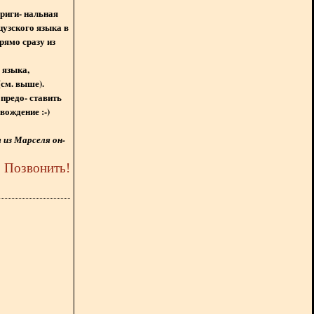
ориги- нальная
цузского языка в
рямо сразу из
 языка,
(см. выше).
предо- ставить
вождение :-)
из Марселя он-
5
Позвонить
!