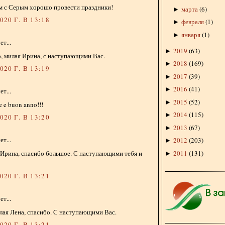
м с Серым хорошо провести праздники!
марта
(
6
)
►
20 Г. В 13:18
февраля
(
1
)
►
января
(
1
)
►
т...
2019
(
63
)
►
, милая Ирина, с наступающими Вас.
2018
(
169
)
►
20 Г. В 13:19
2017
(
39
)
►
2016
(
41
)
►
т...
2015
(
52
)
►
 e buon anno!!!
2014
(
115
)
►
20 Г. В 13:20
2013
(
67
)
►
т...
2012
(
203
)
►
2011
(
131
)
 Ирина, спасибо большое. С наступающими тебя и
►
20 Г. В 13:21
т...
илая Лена, спасибо. С наступающими Вас.
20 Г. В 13:21