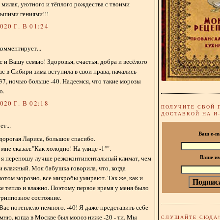
, милая, уютного и тёплого рождества с твоими
ьшими гениями!!!
20 Г. В 01:24
омментирует...
 и Вашу семью! Здоровья, счастья, добра и весёлого
ас в Сибири зима вступила в свои права, начались
37, ночью больше -40. Надеемся, что такие морозы
о.
20 Г. В 02:18
ПОЛУЧИТЕ СВОЙ 
ДОСТАВКОЙ НА И
т...
Ваш e-m
дорогая Лариса, большое спасибо.
мне сказал:"Как холодно! На улице -1°".
 я переношу лучше резкоконтинентальный климат, чем
Ваше и
 и влажный. Моя бабушка говорила, что, когда
 потом морозно, все микробы умирают. Так же, как и
же тепло и влажно. Поэтому первое время у меня было
риппозное состояние.
Вас потеплело немного. -40! Я даже представить себе
омню, когда в Москве был мороз ниже -20 - ти. Мы
СЛУШАЙТЕ СЮДА