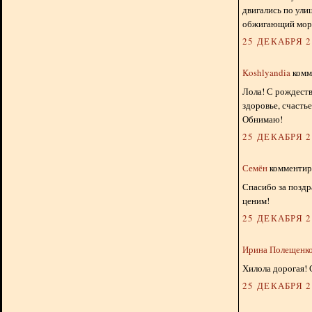
двигались по ули
обжигающий мороз
25 ДЕКАБРЯ 20
Koshlyandia
комме
Лола! С рождест
здоровье, счасть
Обнимаю!
25 ДЕКАБРЯ 20
Семён
комментиру
Спасибо за поздр
ценим!
25 ДЕКАБРЯ 20
Ирина Полещенк
Хилола дорогая! 
25 ДЕКАБРЯ 20