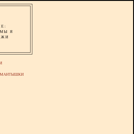
ИЕ:
ОМЫ Я
АЖИ
И
Й МАНТЫШКИ