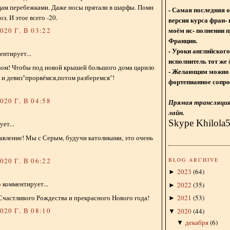
цам перебежками. Даже носы прятали в шарфы. Помн
- Самая последняя 
. И этое всего -20.
версия курса фран- 
моём ис- полнении п
20 Г. В 03:22
Франции.
- Уроки английского
нтирует...
исполнитель тот же 
вом! Чтобы под новой крышей большого дома царило
- Желающим можно 
е и девиз"прорвёмся,потом разберемся"!
фортепианное сопро
20 Г. В 04:58
Прямая трансляция 
лайн.
Skype Khilola
ет...
авление! Мы с Серым, будучи католиками, это очень
BLOG ARCHIVE
20 Г. В 06:22
2023
(
64
)
►
о
комментирует...
2022
(
35
)
►
Счастливого Рождества и прекрасного Нового года!
2021
(
53
)
►
20 Г. В 08:10
2020
(
44
)
▼
декабря
(
6
)
▼