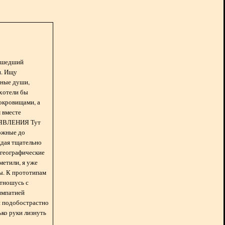
асшедший
н. Ищу
нные души,
хотели бы
окровищами, а
 вместе
БЪЯВЛЕНИЯ Тут
ожные до
ждая тщательно
 географические
метили, я уже
ды. К прототипам
отношусь с
импатией
 и подобострастно
лько руки лизнуть