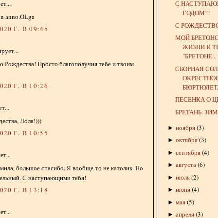
С НАСТУПА
т...
ГОДОМ!!!
on anno.OLga
С РОЖДЕСТВО
20 Г. В 09:45
МОЙ БРЕТОН
ЖИЗНИ И Т
рует...
"БРЕТОНЕ...
о Рождества! Просто благополучия тебе и твоим
СБОРНАЯ СОЛ
ОКРЕСТНО
20 Г. В 10:26
БЮРТЮЛЕТА.
ПЕСЕНКА О 
т...
БРЕТАНЬ. ЗИ
ества, Лола!)))
ноября
(
3
)
►
20 Г. В 10:55
октября
(
3
)
►
сентября
(
4
)
►
т...
августа
(
6
)
►
мила, большое спасибо. Я вообще-то не католик. Но
июля
(
2
)
тельный. С наступающими тебя!
►
июня
(
4
)
20 Г. В 13:18
►
мая
(
5
)
►
т...
апреля
(
3
)
►