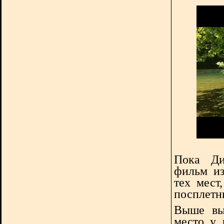
Пока Ди
фильм из
тех мест
посплетни
Выше вы 
место у 