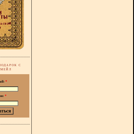
ПОДАРОК С
-МЕЙЛ
ail:
*
мя:
*
!