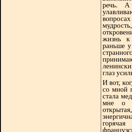
речь. А
улавлив
вопроса
мудрость,
откровен
жизнь к 
раньше у
странног
принимаю
ленински
глаз усил
И вот, ко
со мной 
стала мед
мне о с
открыта
энергична
горячая
французс