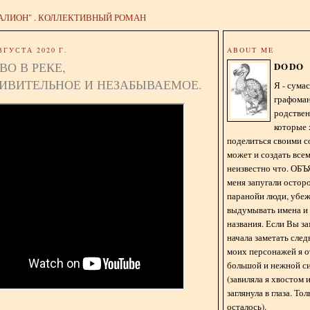
АЛИОН" . КОЛЛЕКТИВНЫЙ РОМАН
ВГУСТА 2020 Г.
ABOUT ME
О В РЕКЕ,
DODO
ИВИТЕЛЬНОЕ И НЕЗАБЫВАЕМОЕ.
Я - сум
графома
родстве
которые 
поделиться своими с
может и создать всем
неизвестно что. О
меня запугали остор
паранойи люди, убе
выдумывать имена и
названия. Если Вы за
начала заметать сле
моих персонажей я 
большой и нежной с
(завиляла я хвостом
заглянула в глаза. То
осталось).