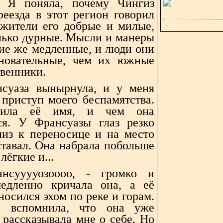
. Я поняла, почему Чингиз
реезда в этот регион говорил
 жители его добрые и милые,
лько дурные. Мысли и манеры
кие же медленные, и люди они
новательные, чем их южные
твенники.
суаза вынырнула, и у меня
 приступ моего беспамятства.
сила её имя, и чем она
ся. У Франсуазы глаз резко
низ к переносице и на место
ставал. Она набрала побольше
лёгкие и...
ансууууозоооо, - громко и
едленно кричала она, а её
носился эхом по реке и горам.
 вспомнила, что она уже
 рассказывала мне о себе. Но