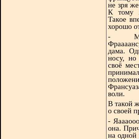
не зря же
К тому 
Такое вп
хорошо о
- Мен
Фраааанс
дама. Од
носу, но
своё мес
принимал
положе
Франсуа
воли.
В такой ж
о своей 
- Яаааооо
она. При
на одной 