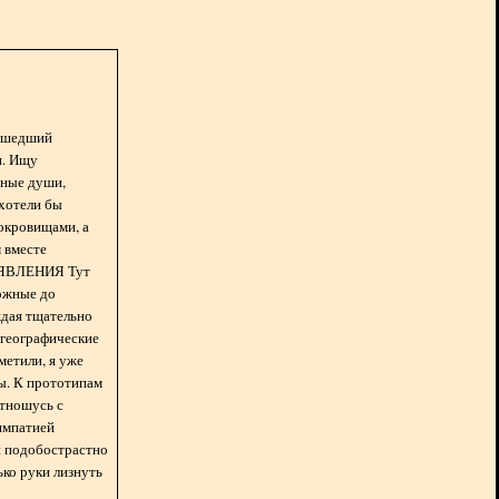
асшедший
н. Ищу
нные души,
хотели бы
окровищами, а
 вместе
БЪЯВЛЕНИЯ Тут
ожные до
ждая тщательно
 географические
метили, я уже
ды. К прототипам
отношусь с
импатией
 и подобострастно
лько руки лизнуть