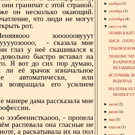
ноября
(
3
)
 они граничат с этой страной.
►
же он несколько окающий.
октября
(
3
)
►
ечатление, что люди не могут
сентября
(
4
)
►
ткрыть рот.
августа
(
6
)
▼
ЛЕНИН И КИ
яяяооо зоооооовууут
АНСИ - ОЗЕРО
ууууозоооо, - сказала мне
ин глаз у неё скашивался к
ГРАБЛИ И КО
 довольно быстро вставал на
ЗНАКОМСТВО 
ВЗАИМОУД
то. Я вот до сих пор думаю,
НЕЗАБЫВА
 ли её зрачок изначальное
ИСТОЧНИК ЛИ
ние автоматически, или
ВОДОПАД
за возвращала его усилием
МАЛЕНЬКАЯ 
НЕМНОГО 
е манере дама рассказала мне
июля
(
2
)
►
профессии.
июня
(
4
)
►
о эээбеенисткаооо, - пропела
мая
(
5
)
►
чём распевала она гласные не
апреля
(
3
)
►
ноте, а раскатывала их на пол
марта
(
6
)
►