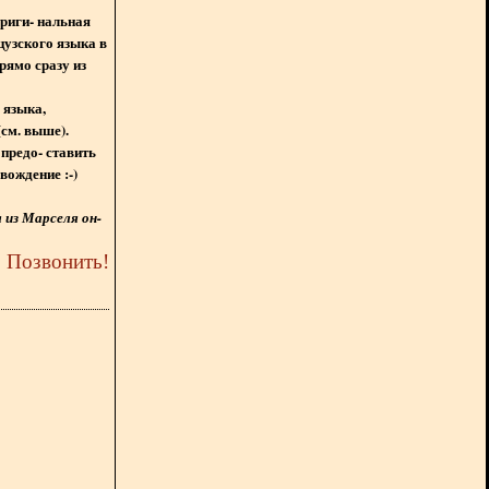
ориги- нальная
цузского языка в
рямо сразу из
 языка,
(см. выше).
предо- ставить
вождение :-)
из Марселя он-
5
Позвонить
!