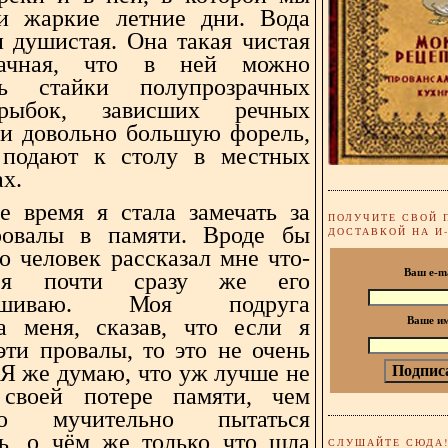
и жаркие летние дни. Вода
и душистая. Она такая чистая
ачная, что в ней можно
еть стайки полупрозрачных
рыбок, зависших речных
 и довольно большую форель,
 подают к столу в местных
х.
е время я стала замечать за
ПОЛУЧИТЕ СВОЙ 
ровалы в памяти. Вроде бы
ДОСТАВКОЙ НА И
о человек рассказал мне что-
Ваш e-m
я почти сразу же его
рашиваю. Моя подруга
а меня, сказав, что если я
Ваше и
эти провалы, то это не очень
 Я же думаю, что уж лучше не
 своей потере памяти, чем
но мучительно пытаться
ь, о чём же только что шла
СЛУШАЙТЕ СЮДА