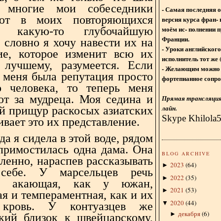
 многие мои собеседники
- Самая последняя 
ают в моих повторяющихся
версия курса фран- 
моём ис- полнении п
х какую-то глубочайшую
Франции.
 словно я хочу навести их на
- Уроки английского
ие, которое изменит всю их
исполнитель тот же 
лучшему, разумеется. Если
- Желающим можно 
 меня была репутация просто
фортепианное сопро
о человека, то теперь меня
т за мудреца. Моя седина и
Прямая трансляция 
лайн.
й прищур раскосых азиатских
Skype Khilola
ивает это их представление.
гда я сидела в этой воде, рядом
примостилась одна дама. Она
BLOG ARCHIVE
ленно, нараспев рассказывать
2023
(
64
)
►
ебе. У марсельцев речь
2022
(
35
)
►
я, акающая, как у южан,
2021
(
53
)
►
я и темпераментная, как и их
2020
(
44
)
▼
 кровь. У контуазцев же
декабря
(
6
)
►
кий близок к швейцарскому,