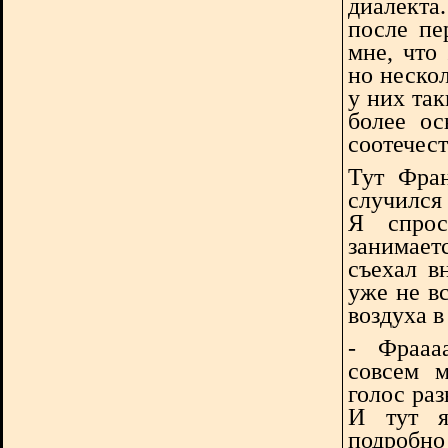
диалекта
после пе
мне, что
но неско
у них та
более ос
соотечес
Тут Фран
случился
Я спро
занимает
съехал в
уже не в
воздуха в 
-
Фрааа
совсем м
голос раз
И тут я
подробно