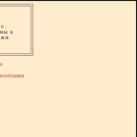
ИЕ:
ОМЫ Я
АЖИ
И
Й МАНТЫШКИ