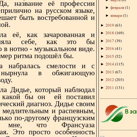
Да, название её профессии
февраля
(
1
)
►
еприлично на русском языке,
января
(
1
)
►
ешает быть востребованной и
ной.
2019
(
63
)
►
2018
(
169
)
ла её, как зачарованная и
►
вляла себе, как это бы
2017
(
39
)
►
 в нотно - музыкальном виде.
2016
(
41
)
►
змер ритма подошёл бы.
2015
(
52
)
►
2014
(
115
)
за набралась смелости и с
►
 нырнула в обжигающую
2013
(
67
)
►
оду.
2012
(
203
)
►
2011
(
131
)
►
ла Дидье, который наблюдал
, какой бы он ей поставил
ический диагноз. Дидье своим
 медлительным и распевным,
лько по-другому французским
л мне, что Франсуаза
ая. Это просто особенность