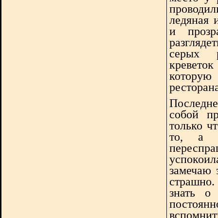
проводил
ледяная 
и прозр
разгляд
серых 
креветок
которую
ресторана
Последне
собой п
только чт
то, а 
пересп
успокоил
замечаю 
страшно.
знать о
постоян
вспомнит