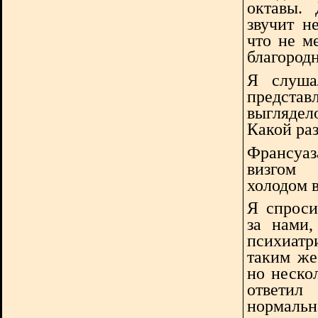
октавы. 
звучит н
что не м
благород
Я слуша
предста
выглядело
Какой ра
Франсуа
визгом
холодом в
Я спроси
за нами
психиатр
таким же
но неско
ответи
нормальн