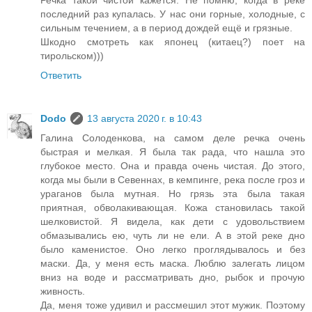
Речка такой чистой кажется. Не помню, когда в реке
последний раз купалась. У нас они горные, холодные, с
сильным течением, а в период дождей ещё и грязные.
Шкодно смотреть как японец (китаец?) поет на
тирольском)))
Ответить
Dodo
13 августа 2020 г. в 10:43
Галина Солоденкова, на самом деле речка очень
быстрая и мелкая. Я была так рада, что нашла это
глубокое место. Она и правда очень чистая. До этого,
когда мы были в Севеннах, в кемпинге, река после гроз и
ураганов была мутная. Но грязь эта была такая
приятная, обволакивающая. Кожа становилась такой
шелковистой. Я видела, как дети с удовольствием
обмазывались ею, чуть ли не ели. А в этой реке дно
было каменистое. Оно легко проглядывалось и без
маски. Да, у меня есть маска. Люблю залегать лицом
вниз на воде и рассматривать дно, рыбок и прочую
живность.
Да, меня тоже удивил и рассмешил этот мужик. Поэтому