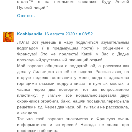
стола:"А я на школьном спектакле буду Анькой
Пулемётчицей!"
Ответить
Koshlyandia
16 августа 2020 г. в 08:52
ЛОла! Вот умеешь в жару поделиться изумительным
водопадом ( в предыдущем посте) и общением с
Франсуаз! Это же прелесть! Какой у Вас с Дидье
прохладный,хрустальный. звенящий отдых!
Мой вариант общения с подругой: ой, а расскажи как
дела у Лильки,сто лет её не видела. Рассказываю, на
вторую неделю гостевания у меня, когда с одинаково
горящими глазами подруга кивает в нужных местах, а
часика через два повторяет тот же вопрос,меняю
пластинку: у Лильки всё нормально,зарезала двух
охранников,ограбила банк, нашли,посадили,перегрызла
решётку и т.д. Через два часа, ой, ты так и не рассказала,
а как дела ....
Так что твой вариант знакомства с Франсуаз очень
информативен и интересен! Никогда не знала про
профессию эбениста.