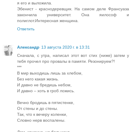
я его и выложила.
Эбенист - краснодеревщик. На самом деле Франсуаза
закончила университет. Она яилософ и
полиглот.Интересная женщина.
Ответить
Александр
13 августа 2020 г. в 13:31
Сначала, с утра, написал этот вот стих (ниже) затем у
тебя прочел про провалы в памяти. Резонируем?!
***
В мир выходишь лишь за хлебом,
Без него какая жизнь.
И давно не бредишь небом,
И давно – хоть в гроб ложись.
Вечно бродишь в пятистенке,
От стены и до стены.
Так, что к вечеру коленки,
Словно нерв воспалены.
Дом, конечно, не больница,