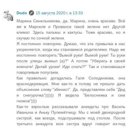
Dodo
15 августа 2020 г. в 13:33
Марина Синельникова, да, Марина, очень красиво. Всё
же в Марселе и Провансе такой зелени нет. Другой
климат. Здесь пальмы и кактусы. Тоже красиво, но я
скучаю по сочной зелени.
Я постоянно повторяю. Думаю, что эта привычка в нас
укореняется, когда мы становимся родителями. Надо же
иостоянно повторять:"Вымой руки! Вымой руки! Ты руки
после улицы вымыл (а)?" А потом "Уберись в своей
комнате! Делай уроки! Иди спать!!!" Так и становишься
говорливым попугаем.
Как правильно догадалась Галя Солоденкова, она
краснодеревщик. Мне как-то в голову не пришло дать
объяснение слову "эбенист". Да, представляю себе "Дед
и снегурочка")))))) Я видела "Белоснежка и сем
гномов"))))
Как-то взрослые рассказывали анекдоты про Василь
Иваныча и Аньку Пулемётчицу. Мы с моей двоюродной
сестрой, как всегда, подслушивали под столом. После
третьего анекдота моя сестра вдруг говорит из-под