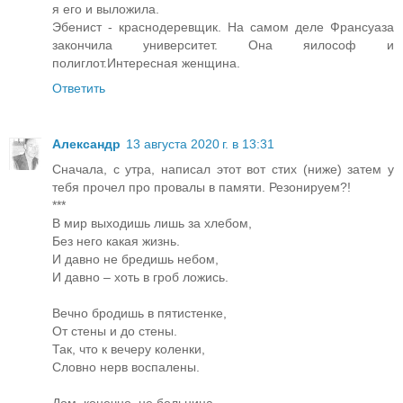
я его и выложила.
Эбенист - краснодеревщик. На самом деле Франсуаза
закончила университет. Она яилософ и
полиглот.Интересная женщина.
Ответить
Александр
13 августа 2020 г. в 13:31
Сначала, с утра, написал этот вот стих (ниже) затем у
тебя прочел про провалы в памяти. Резонируем?!
***
В мир выходишь лишь за хлебом,
Без него какая жизнь.
И давно не бредишь небом,
И давно – хоть в гроб ложись.
Вечно бродишь в пятистенке,
От стены и до стены.
Так, что к вечеру коленки,
Словно нерв воспалены.
Дом, конечно, не больница,