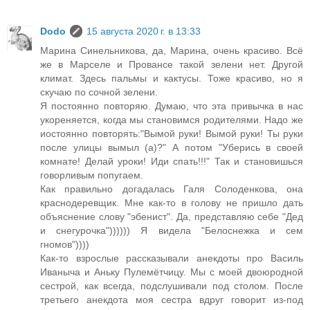
Dodo
15 августа 2020 г. в 13:33
Марина Синельникова, да, Марина, очень красиво. Всё
же в Марселе и Провансе такой зелени нет. Другой
климат. Здесь пальмы и кактусы. Тоже красиво, но я
скучаю по сочной зелени.
Я постоянно повторяю. Думаю, что эта привычка в нас
укореняется, когда мы становимся родителями. Надо же
иостоянно повторять:"Вымой руки! Вымой руки! Ты руки
после улицы вымыл (а)?" А потом "Уберись в своей
комнате! Делай уроки! Иди спать!!!" Так и становишься
говорливым попугаем.
Как правильно догадалась Галя Солоденкова, она
краснодеревщик. Мне как-то в голову не пришло дать
объяснение слову "эбенист". Да, представляю себе "Дед
и снегурочка")))))) Я видела "Белоснежка и сем
гномов"))))
Как-то взрослые рассказывали анекдоты про Василь
Иваныча и Аньку Пулемётчицу. Мы с моей двоюродной
сестрой, как всегда, подслушивали под столом. После
третьего анекдота моя сестра вдруг говорит из-под