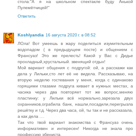
стола:"А я на школьном спектакле буду Анькой
Пулемётчицей!"
Ответить
Koshlyandia
16 августа 2020 г. в 08:52
ЛОла! Вот умеешь в жару поделиться изумительным
водопадом ( в предыдущем посте) и общением с
Франсуаз! Это же прелесть! Какой у Вас с Дидье
прохладный,хрустальный. звенящий отдых!
Мой вариант общения с подругой: ой, а расскажи как
дела у Лильки,сто лет её не видела. Рассказываю, на
вторую неделю гостевания у меня, когда с одинаково
горящими глазами подруга кивает в нужных местах, а
часика через два повторяет тот же вопрос,меняю
пластинку: у Лильки всё нормально,зарезала двух
охранников,ограбила банк, нашли,посадили,перегрызла
решётку и т.д. Через два часа, ой, ты так и не рассказала,
а как дела ....
Так что твой вариант знакомства с Франсуаз очень
информативен и интересен! Никогда не знала про
профессию эбениста.