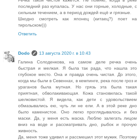
Речка такой чистой кажется. Не помню, когда в реке
последний раз купалась. У нас они горные, холодные, с
сильным течением, а в период дождей ещё и грязные.
Шкодно смотреть как японец (китаец?) поет на
тирольском)))
Ответить
Dodo
13 августа 2020 г. в 10:43
Галина Солоденкова, на самом деле речка очень
быстрая и мелкая. Я была так рада, что нашла это
глубокое место. Она и правда очень чистая. До этого,
когда мы были в Севеннах, в кемпинге, река после гроз и
ураганов была мутная. Но грязь эта была такая
приятная, обволакивающая. Кожа становилась такой
шелковистой. Я видела, как дети с удовольствием
обмазывались ею, чуть ли не ели. А в этой реке дно
было каменистое. Оно легко проглядывалось и без
маски. Да, у меня есть маска. Люблю залегать лицом
вниз на воде и рассматривать дно, рыбок и прочую
живность.
Да, меня тоже удивил и рассмешил этот мужик. Поэтому