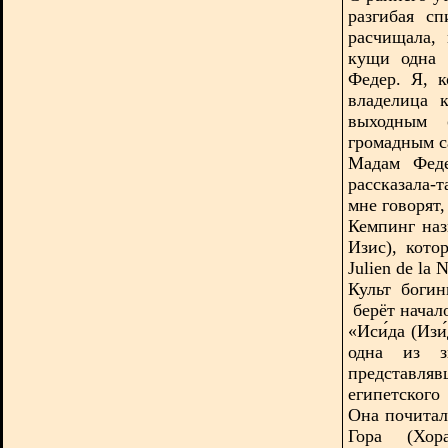
разгибая с
расчищала,
кущи одна 
Федер. Я, к
владелица 
выходным 
громадным с
Мадам Феде
рассказала-
мне говорят,
Кемпинг наз
Изис), кото
Julien de la N
Культ богин
берёт начал
«Иси́да (Изи́
одна из з
представл
египетского
Она почитал
Гора (Хора