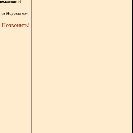
вождение :-)
из Марселя он-
5
Позвонить
!