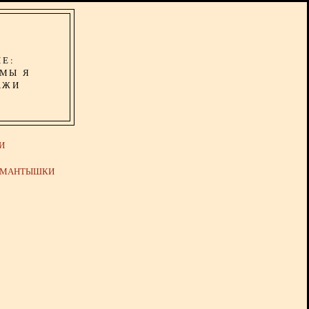
ИЕ:
ОМЫ Я
АЖИ
И
Й МАНТЫШКИ