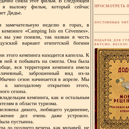
удачно сняла этот фильм. В следующей
ПРОСМОТРЕТЬ 
 я выложу фильм, который сейчас
ает Дидье.
ПОСТОЯННЫЕ ЧИТ
 замечательную неделю в горах, в
кемпинге
«Camping Isis en Cévennes».
к вы уже поняли, так назван в честь
ПОДАРОК ДЛЯ ГУ
цузский вариант египетской богини
ВКУСНО, ВЕСЕЛО
ии этого кемпинга находится капелла. К
в ней я побывать на смогла. Она была
обще, вся территория кемпинга имела
лачевный, заброшенный вид из-за
Обычно сезон начинается в апреле. Мы
 к запоздалому открытию этого,
ного сезона.
владельцам кемпинга, как и остальным
телям в области туризма.
человека дикого, любящего уединение,
ожение дел очень даже устроило.
была пустынна.
ра до позднего вечера, как муравей, не