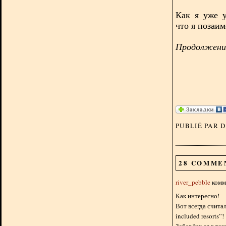
Как я уже у
что я позаи
Продолжение
PUBLIÉ PAR 
28 COMME
river_pebble
комме
Как интересно!
Вот всегда считал
included resorts”!
Заберёшься в тако