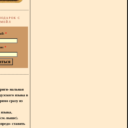
ПОДАРОК С
-МЕЙЛ
ail:
*
мя:
*
!
ориги- нальная
цузского языка в
рямо сразу из
 языка,
(см. выше).
предо- ставить