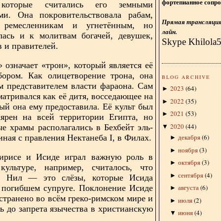
фортепианное сопро
 которые считались его земными
ми. Она покровительствовала рабам,
Прямая трансляция 
 ремесленникам и угнетённым, но
лайн.
лась и к молитвам богачей, девушек,
Skype Khilola
в и правителей.
 означает «трон», который является её
бором. Как олицетворение трона, она
BLOG ARCHIVE
 представителем власти фараона. Сам
2023
(
64
)
►
матривался как её дитя, восседающее на
2022
(
35
)
►
рый она ему предоставила. Её культ был
2021
(
53
)
►
лярен на всей территории Египта, но
2020
(
44
)
е храмы располагались в Бехбейт эль-
▼
иная с правления Нектанеба I, в Филах.
декабря
(
6
)
►
ноября
(
3
)
►
рисе и Исиде играл важную роль в
октября
(
3
)
►
 культуре, например, считалось, что
сентября
(
4
)
►
и Нил — это слёзы, которые Исида
 погибшем супруге. Поклонение Исиде
августа
(
6
)
►
странено во всём греко-римском мире и
июля
(
2
)
►
ь до запрета язычества в христианскую
июня
(
4
)
▼