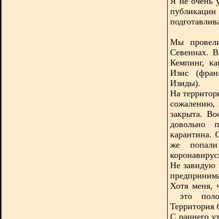
Я не очень 
публикации
подготавлив
Мы провели
Севеннах. В
Кемпинг, ка
Изис (фран
Изиды).
На территор
сожалению, 
закрыта. Во
довольно п
карантина. 
же попали
коронавирус
Не завидую 
предпринима
Хотя меня, 
это пол
Территория 
С раннего ут