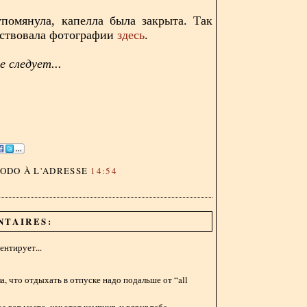
помянула, капелла была закрыта. Так
мствовала фотографии
здесь
.
 следует...
DODO
À L'ADRESSE
14:54
NTAIRES:
нтирует...
а, что отдыхать в отпуске надо подальше от “all
е вот место, как этот кемпинг, и вдруг тебе