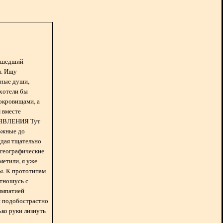
асшедший
н. Ищу
нные души,
хотели бы
окровищами, а
 вместе
БЪЯВЛЕНИЯ Тут
ожные до
ждая тщательно
 географические
метили, я уже
ды. К прототипам
отношусь с
импатией
 и подобострастно
лько руки лизнуть