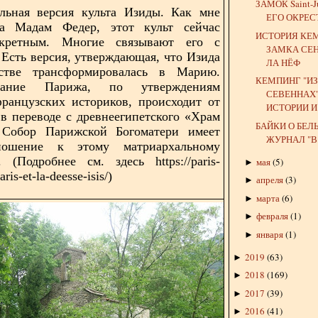
ЗАМОК Saint-Ju
льная версия культа Изиды. Как мне
ЕГО ОКРЕСТ
ма Мадам Федер, этот культ сейчас
ИСТОРИЯ КЕ
екретным. Многие связывают его с
ЗАМКА СЕ
 Есть версия, утверждающая, что Изида
ЛА НЁФ
стве трансформировалась в Марию.
КЕМПИНГ "ИЗ
ание Парижа, по утверждениям
СЕВЕННАХ"
ранцузских историков, происходит от
ИСТОРИИ И 
 в переводе с
древнеегипетского «Храм
БАЙКИ О БЕЛ
Собор Парижской Богоматери имеет
ЖУРНАЛ "В
ношение к этому матриархальному
 (Подробнее см. здесь https://paris-
мая
(
5
)
►
aris-et-la-deesse-isis/)
апреля
(
3
)
►
марта
(
6
)
►
февраля
(
1
)
►
января
(
1
)
►
2019
(
63
)
►
2018
(
169
)
►
2017
(
39
)
►
2016
(
41
)
►