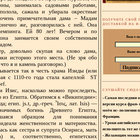
пины, занималась садовыми работами,
 полола, сажала и убирала окрестные
очень примечательная дама – Мадам
ПОЛУЧИТЕ СВОЙ 
онечно же, разговорилась с ней. Она
ДОСТАВКОЙ НА И
кемпинга. Ей 80 лет! Вечером и по
она занмается своим собственным
Ваш e-m
адом.
р, довольно скупая на слово дама,
Ваше и
таки историю этого места. (Не зря обо
 что я и камень разговорю.)
ывается так в честь храма Изиды (или
рая с 1110-го года стала капеллой
ST
ef.
и Изис, насколько можно проследить,
СЛУШАЙТЕ СЮДА
о из Египта. Обратимся к «Википедии»:
- Самая последняя 
да; егип. js.t, др.-греч. Ἶσις, лат. Isis) —
версия курса фран- 
моём ис- полнении п
начимых богинь Древнего Египта,
Франции.
явшаяся образцом для понимания
- Уроки английского
 идеала женственности и материнства.
исполнитель тот же 
ась как сестра и супруга Осириса, мать
- Желающим можно 
) и, соответственно, египетских