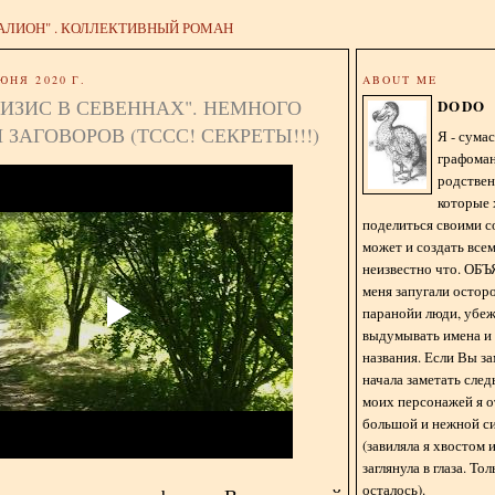
АЛИОН" . КОЛЛЕКТИВНЫЙ РОМАН
ЮНЯ 2020 Г.
ABOUT ME
ИЗИС В СЕВЕННАХ". НЕМНОГО
DODO
 ЗАГОВОРОВ (ТССС! СЕКРЕТЫ!!!)
Я - сум
графома
родстве
которые 
поделиться своими с
может и создать всем
неизвестно что. О
меня запугали остор
паранойи люди, убе
выдумывать имена и
названия. Если Вы за
начала заметать сле
моих персонажей я 
большой и нежной с
(завиляла я хвостом
заглянула в глаза. То
осталось).