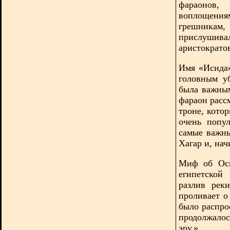
фараонов,
воплощения
грешникам,
прислушива
аристократо
Имя «Исида»
головным у
была важным
фараон расс
троне, кото
очень попу
самые важны
Хагар и, нач
Миф об Оси
египетской
разлив рек
проливает о
было распро
продолжалос
эру.»