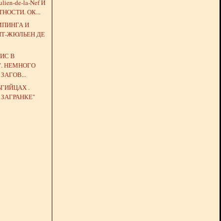
lien-de-la-Nef И
НОСТИ. ОК...
МПИНГА И
НТ-ЖЮЛЬЕН ДЕ
ИС В
. НЕМНОГО
ЗАГОВ...
ЬГИЙЦАХ .
 ЗАГРАНКЕ"