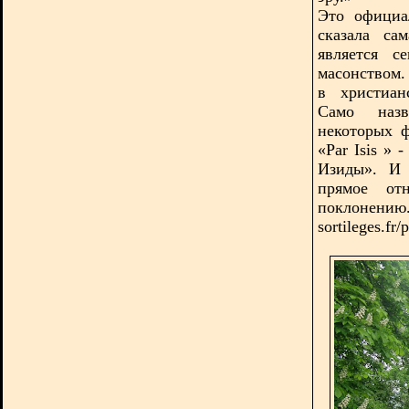
Это официа
сказала са
является с
масонством.
в христиан
Само назв
некоторых ф
«
Par
Isis
» -
Изиды». И 
прямое от
поклонению.
sortileges.fr/p