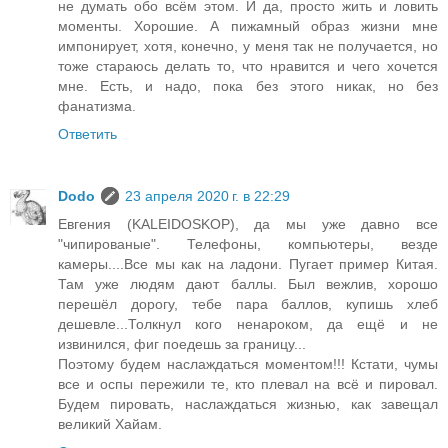
не думать обо всём этом. И да, просто жить и ловить
моменты. Хорошие. А пижамный образ жизни мне
импонирует, хотя, конечно, у меня так не получается, но
тоже стараюсь делать то, что нравится и чего хочется
мне. Есть, и надо, пока без этого никак, но без
фанатизма.
Ответить
Dodo
23 апреля 2020 г. в 22:29
Евгения (KALEIDOSKOP), да мы уже давно все
"чипированые". Телефоны, компьютеры, везде
камеры....Все мы как на ладони. Пугает пример Китая.
Там уже людям дают баллы. Был вежлив, хорошо
перешёл дорогу, тебе пара баллов, купишь хлеб
дешевле...Толкнул кого ненароком, да ещё и не
извинился, фиг поедешь за границу...
Поэтому будем наслаждаться моментом!!! Кстати, чумы
все и оспы пережили те, кто плевал на всё и пировал.
Будем пировать, наслаждаться жизнью, как завещал
великий Хайам.