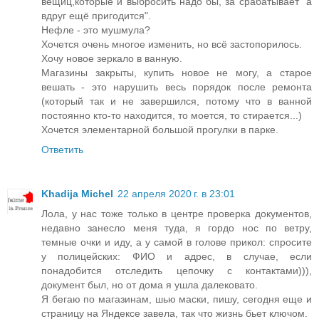
вещиц,которые и выбросить надо бы, за срабатывает "а
вдруг ещё пригодится".
Нефле - это мушмула?
Хочется очень многое изменить, но всё застопорилось.
Хочу новое зеркало в ванную.
Магазины закрыты, купить новое не могу, а старое
вешать - это нарушить весь порядок после ремонта
(который так и не завершился, потому что в ванной
постоянно кто-то находится, то моется, то стирается...)
Хочется элементарной большой прогулки в парке.
Ответить
Khadija Michel
22 апреля 2020 г. в 23:01
Лола, у нас тоже только в центре проверка документов,
недавно занесло меня туда, я гордо нос по ветру,
темные очки и иду, а у самой в голове прикол: спросите
у полицейских: ФИО и адрес, в случае, если
понадобится отследить цепочку с контактами))),
документ был, но от дома я ушла далековато.
Я бегаю по магазинам, шью маски, пишу, сегодня еще и
страницу на Яндексе завела, так что жизнь бьет ключом.