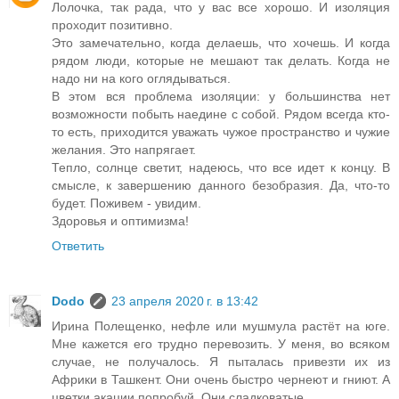
Лолочка, так рада, что у вас все хорошо. И изоляция
проходит позитивно.
Это замечательно, когда делаешь, что хочешь. И когда
рядом люди, которые не мешают так делать. Когда не
надо ни на кого оглядываться.
В этом вся проблема изоляции: у большинства нет
возможности побыть наедине с собой. Рядом всегда кто-
то есть, приходится уважать чужое пространство и чужие
желания. Это напрягает.
Тепло, солнце светит, надеюсь, что все идет к концу. В
смысле, к завершению данного безобразия. Да, что-то
будет. Поживем - увидим.
Здоровья и оптимизма!
Ответить
Dodo
23 апреля 2020 г. в 13:42
Ирина Полещенко, нефле или мушмула растёт на юге.
Мне кажется его трудно перевозить. У меня, во всяком
случае, не получалось. Я пыталась привезти их из
Африки в Ташкент. Они очень быстро чернеют и гниют. А
цветки акации попробуй. Они сладковатые.