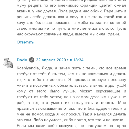
мужу рецепт. по его мнению.во франции цветёт южная
акация. у нас другая. Лола рада а нас обоих. Рарешить и
решить себе делать как я хочу. а не стань такой как я
хочу это большая роскошь. в моём варианте со мной
стало многим не по пути. а мне легче жить стало. Пусть
нас окружают совучные люди. вместе мы сила. Удачи.
Ответить
Dodo
22 апреля 2020 г. в 18:34
Koshlyandia, Люда, а зачем жить с теми, кто всё время
требует от тебя быть тем, кем ты не являешься и делать
то, что тебе не хочется. Я прожила первую половину
жизни в постоянных обязательствах, в вине, в долгу....И
кому от этого было лучше. Может, окружающие и
требуют от тебя устлуг, но на самом деле им нужен не
раб, а тот, кто умеет их выслушать и понять. Мне
нравится высказывание о том, что я благодарен тем, кто
мне не помог, когда я их просил. Так я научился делать
это сам. Либо научился, либо понял, что это и не нужно.
Если мы сами себе созвучны, не наступаем на горло