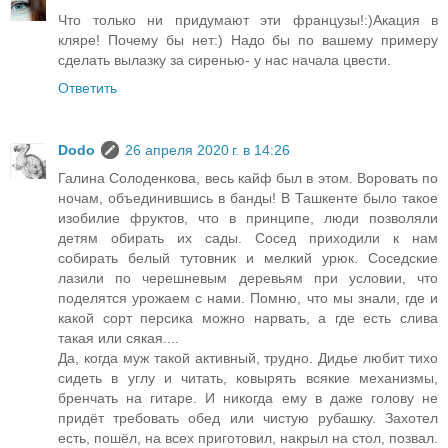
Что только ни придумают эти французы!:)Акация в
кляре! Почему бы нет:) Надо бы по вашему примеру
сделать вылазку за сиренью- у нас начала цвести.
Ответить
Dodo
26 апреля 2020 г. в 14:26
Галина Солоденкова, весь кайф был в этом. Воровать по
ночам, объединившись в банды! В Ташкенте было такое
изобилие фруктов, что в принципе, люди позволяли
детям обирать их сады. Сосед приходили к нам
собирать белый тутовник и мелкий урюк. Соседские
лазили по черешневым деревьям при условии, что
поделятся урожаем с нами. Помню, что мы знали, где и
какой сорт персика можно нарвать, а где есть слива
такая или сякая....
Да, когда муж такой активный, трудно. Дидье любит тихо
сидеть в углу и читать, ковырять всякие механизмы,
бренчать на гитаре. И никогда ему в даже голову не
придёт требовать обед или чистую рубашку. Захотел
есть, пошёл, на всех приготовил, накрыл на стол, позвал.