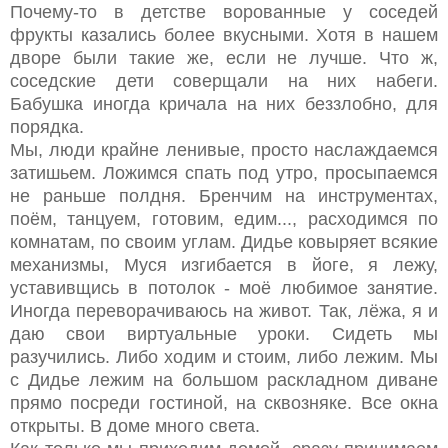
Почему-то в детстве ворованные у соседей
фрукты казались более вкусными. Хотя в нашем
дворе были такие же, если не лучше. Что ж,
соседские дети соверщали на них набеги.
Бабушка иногда кричала на них беззлобно, для
порядка.
Мы, люди крайне ленивые, просто наслаждаемся
затишьем. Ложимся спать под утро, просыпаемся
не раньше полдня. Бренчим на инструментах,
поём, танцуем, готовим, едим..., расходимся по
комнатам, по своим углам. Дидье ковыряет всякие
механизмы, Муся изгибается в йоге, я лежу,
уставивщись в потолок - моё любимое занятие.
Иногда переворачиваюсь на живот. Так, лёжа, я и
даю свои виртуальные уроки. Сидеть мы
разучились. Либо ходим и стоим, либо лежим. Мы
с Дидье лежим на большом раскладном диване
прямо посреди гостиной, на сквозняке. Все окна
открыты. В доме много света.