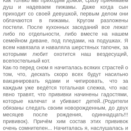
Как только мы приходим домой, сразу принимаем
душ и надеваем пижамы. Даже когда сын
приходит со своей девушкой, первым делом они
облачаются в пижамы. Кругом разложены
постели. После кухонных заседаний все лежат
либо по отдельности, либо вместе на нашем
семейном диване, под пледами, на подушках. Я
всем навязала и наваляла шерстяных тапочек, за
которыми любит охотится наш вездесущий,
всепостельный кот.
Как-то перед сном я начиталась всяких страстей о
том, что, дескать скоро всех будут насильно
вакцинировать ядами и чипировать, что за
каждым уже ведётся тотальная слежка, что нас
явно травят, что прививки начинены гадостями,
которые калечат и убивают детей..(Родители
обязаны следать своим новорожденным, до двух
месяцев после рождения, одиннадцать!!!
прививок). Причём хим состав этих прививок
очень сомнителен... Начиталась я, наслушалась и