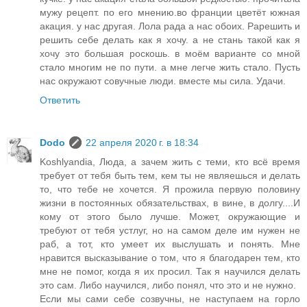
мужу рецепт. по его мнению.во франции цветёт южная
акация. у нас другая. Лола рада а нас обоих. Рарешить и
решить себе делать как я хочу. а не стань такой как я
хочу это большая роскошь. в моём варианте со мной
стало многим не по пути. а мне легче жить стало. Пусть
нас окружают совучные люди. вместе мы сила. Удачи.
Ответить
Dodo
22 апреля 2020 г. в 18:34
Koshlyandia, Люда, а зачем жить с теми, кто всё время
требует от тебя быть тем, кем ты не являешься и делать
то, что тебе не хочется. Я прожила первую половину
жизни в постоянных обязательствах, в вине, в долгу....И
кому от этого было лучше. Может, окружающие и
требуют от тебя устлуг, но на самом деле им нужен не
раб, а тот, кто умеет их выслушать и понять. Мне
нравится высказывание о том, что я благодарен тем, кто
мне не помог, когда я их просил. Так я научился делать
это сам. Либо научился, либо понял, что это и не нужно.
Если мы сами себе созвучны, не наступаем на горло