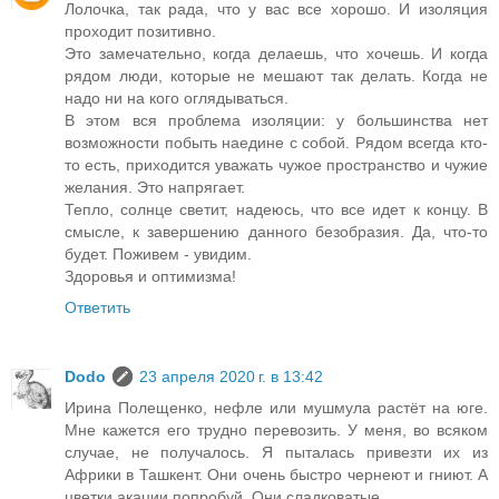
Лолочка, так рада, что у вас все хорошо. И изоляция
проходит позитивно.
Это замечательно, когда делаешь, что хочешь. И когда
рядом люди, которые не мешают так делать. Когда не
надо ни на кого оглядываться.
В этом вся проблема изоляции: у большинства нет
возможности побыть наедине с собой. Рядом всегда кто-
то есть, приходится уважать чужое пространство и чужие
желания. Это напрягает.
Тепло, солнце светит, надеюсь, что все идет к концу. В
смысле, к завершению данного безобразия. Да, что-то
будет. Поживем - увидим.
Здоровья и оптимизма!
Ответить
Dodo
23 апреля 2020 г. в 13:42
Ирина Полещенко, нефле или мушмула растёт на юге.
Мне кажется его трудно перевозить. У меня, во всяком
случае, не получалось. Я пыталась привезти их из
Африки в Ташкент. Они очень быстро чернеют и гниют. А
цветки акации попробуй. Они сладковатые.