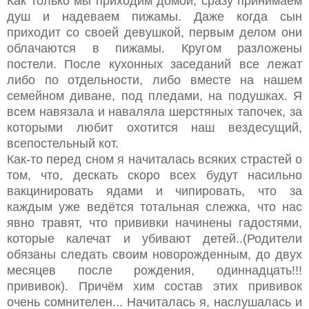
Как только мы приходим домой, сразу принимаем
душ и надеваем пижамы. Даже когда сын
приходит со своей девушкой, первым делом они
облачаются в пижамы. Кругом разложены
постели. После кухонных заседаний все лежат
либо по отдельности, либо вместе на нашем
семейном диване, под пледами, на подушках. Я
всем навязала и наваляла шерстяных тапочек, за
которыми любит охотится наш вездесущий,
всепостельный кот.
Как-то перед сном я начиталась всяких страстей о
том, что, дескать скоро всех будут насильно
вакцинировать ядами и чипировать, что за
каждым уже ведётся тотальная слежка, что нас
явно травят, что прививки начинены гадостями,
которые калечат и убивают детей..(Родители
обязаны следать своим новорожденным, до двух
месяцев после рождения, одиннадцать!!!
прививок). Причём хим состав этих прививок
очень сомнителен... Начиталась я, наслушалась и