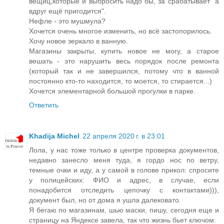
вещиц,которые и выбросить надо бы, за срабатывает "а
вдруг ещё пригодится".
Нефле - это мушмула?
Хочется очень многое изменить, но всё застопорилось.
Хочу новое зеркало в ванную.
Магазины закрыты, купить новое не могу, а старое
вешать - это нарушить весь порядок после ремонта
(который так и не завершился, потому что в ванной
постоянно кто-то находится, то моется, то стирается...)
Хочется элементарной большой прогулки в парке.
Ответить
Khadija Michel
22 апреля 2020 г. в 23:01
Лола, у нас тоже только в центре проверка документов,
недавно занесло меня туда, я гордо нос по ветру,
темные очки и иду, а у самой в голове прикол: спросите
у полицейских: ФИО и адрес, в случае, если
понадобится отследить цепочку с контактами))),
документ был, но от дома я ушла далековато.
Я бегаю по магазинам, шью маски, пишу, сегодня еще и
страницу на Яндексе завела, так что жизнь бьет ключом.