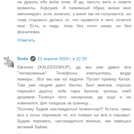
не думать обо всём этом. И да, просто жить и ловить
моменты. Хорошие. А пижамный образ жизни мне
импонирует, хотя, конечно, у меня так не получается, но
тоже стараюсь делать то, что нравится и чего хочется
мне. Есть, и надо, пока без этого никак, но без
фанатизма.
Ответить
Dodo
23 апреля 2020 г. в 22:29
Евгения (KALEIDOSKOP), да мы уже давно все
"чипированые". Телефоны, компьютеры, везде
камеры....Все мы как на ладони. Пугает пример Китая.
Там уже людям дают баллы. Был вежлив, хорошо
перешёл дорогу, тебе пара баллов, купишь хлеб
дешевле...Толкнул кого ненароком, да ещё и не
извинился, фиг поедешь за границу...
Поэтому будем наслаждаться моментом!!! Кстати, чумы
все и оспы пережили те, кто плевал на всё и пировал.
Будем пировать, наслаждаться жизнью, как завещал
великий Хайам.