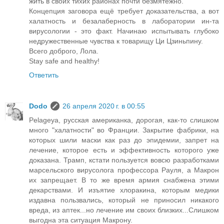
жить в своих тихих районах почти безмятежно.
Концепция заговора ещё требует доказательства, а вот
халатность и безалаберность в лаборатории ин-та
вирусологии - это факт. Начинаю испытывать глубоко
недружественные чувства к товарищу Ци Цзиньпину.
Всего доброго, Лола.
Stay safe and healthy!
Ответить
Dodo
26 апреля 2020 г. в 00:55
Pelageya, русская американка, дорогая, как-то слишком
много "халатности" во Франции. Закрытие фабрики, на
которых шили маски как раз до эпидемии, запрет на
лечение, которое есть и эффективность которого уже
доказана. Трамп, кстати пользуется вовсю разработками
марсельского вирусолога профессора Рауля, а Макрон
их запрещает. В то же время армия снабжена этими
декарствами. И изъятие хлоракина, которым медики
издавна пользвались, который не приносил никакого
вреда, из аптек...но лечение им своих близких...Слишком
выгодна эта ситуация Макрону.