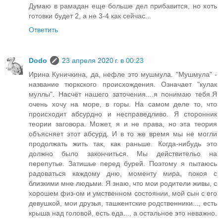
Думаю в рамадан еще больше дел прибавится, но хоть
готовки будет 2, а не 3-4 как сейчас...
Ответить
Dodo
23 апреля 2020 г. в 00:23
Ирина Куничкина, да, нефле это мушмула. "Мушмула" -
название тюркского происхождения. Означает "кулак
муллы". Насчёт нашего заточения....я понимаю тебя.Я
очень хочу на море, в горы. На самом деле то, что
происходит абсурдно и несправедливо. Я сторонник
теории заговора. Может, я и не права, но эта теория
объясняет этот абсурд. И в то же время мы не могли
продолжать жить так, как раньше. Когда-нибудь это
должно было закончиться. Мы действительо на
перепутье. Затишье перед бурей. Поэтому я пытаюсь
радоваться каждому дню, моменту мира, покоя с
близкими мне людьми. Я знаю, что мои родители живы, с
хорошем физ-ом и умственном состоянии, мой сын с его
девушкой, мои друзья, ташкентские родственники..., есть
крыша над головой, есть еда..., а остальное это неважно.