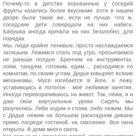
Почему-то в детстве ворованные у соседей
фрукты казались более вкусными. Хотя в нашем
дворе были такие же, если не лучше. Что ж,
соседские дети соверщали на них набеги.
Бабушка иногда кричала на них беззлобно, для
порядка.
Мы, люди крайне ленивые, просто наслаждаемся
затишьем. Ложимся спать под утро, просыпаемся
не раньше полдня. Бренчим на инструментах,
поём, танцуем, готовим, едим..., расходимся по
комнатам, по своим углам. Дидье ковыряет всякие
механизмы, Муся изгибается в йоге, я лежу,
уставивщись в потолок - моё любимое занятие.
Иногда переворачиваюсь на живот. Так, лёжа, я и
даю свои виртуальные уроки. Сидеть мы
разучились. Либо ходим и стоим, либо лежим. Мы
с Дидье лежим на большом раскладном диване
прямо посреди гостиной, на сквозняке. Все окна
открыты. В доме много света.