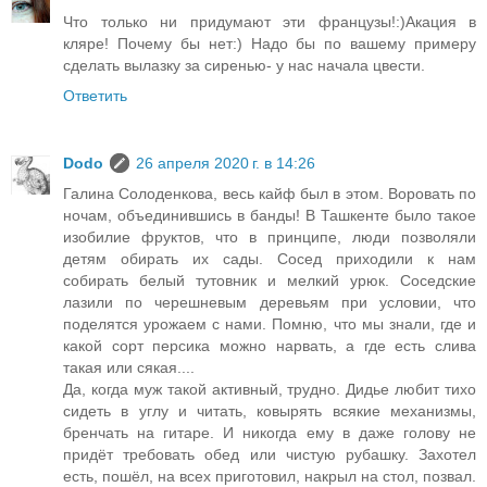
Что только ни придумают эти французы!:)Акация в
кляре! Почему бы нет:) Надо бы по вашему примеру
сделать вылазку за сиренью- у нас начала цвести.
Ответить
Dodo
26 апреля 2020 г. в 14:26
Галина Солоденкова, весь кайф был в этом. Воровать по
ночам, объединившись в банды! В Ташкенте было такое
изобилие фруктов, что в принципе, люди позволяли
детям обирать их сады. Сосед приходили к нам
собирать белый тутовник и мелкий урюк. Соседские
лазили по черешневым деревьям при условии, что
поделятся урожаем с нами. Помню, что мы знали, где и
какой сорт персика можно нарвать, а где есть слива
такая или сякая....
Да, когда муж такой активный, трудно. Дидье любит тихо
сидеть в углу и читать, ковырять всякие механизмы,
бренчать на гитаре. И никогда ему в даже голову не
придёт требовать обед или чистую рубашку. Захотел
есть, пошёл, на всех приготовил, накрыл на стол, позвал.