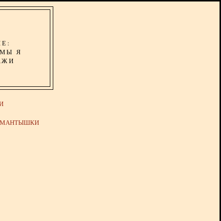
ИЕ:
ОМЫ Я
АЖИ
И
Й МАНТЫШКИ