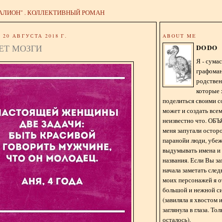
АЛИОН" . КОЛЛЕКТИВНЫЙ РОМАН
20 АВГУСТА 2018 Г.
ABOUT ME
ЕТ МОЗГИ
DODO
Я - сум
графома
родстве
которые 
поделиться своими с
может и создать всем
неизвестно что. О
меня запугали остор
паранойи люди, убе
выдумывать имена и
названия. Если Вы за
начала заметать сле
моих персонажей я 
большой и нежной с
(завиляла я хвостом
заглянула в глаза. То
осталось).