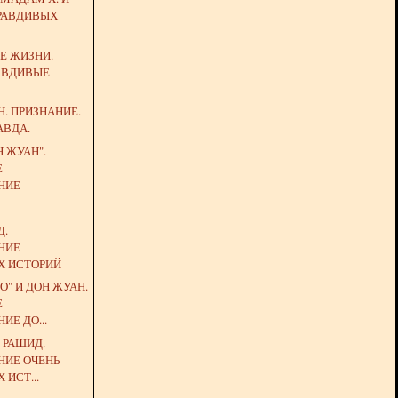
ПРАВДИВЫХ
Е ЖИЗНИ.
АВДИВЫЕ
Н. ПРИЗНАНИЕ.
АВДА.
 ЖУАН".
Е
НИЕ
Д.
НИЕ
Х ИСТОРИЙ
О" И ДОН ЖУАН.
Е
ИЕ ДО...
 РАШИД.
НИЕ ОЧЕНЬ
 ИСТ...