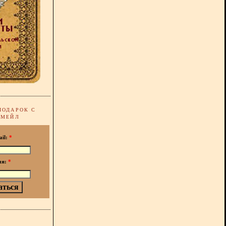
ПОДАРОК С
-МЕЙЛ
ail:
*
мя:
*
!