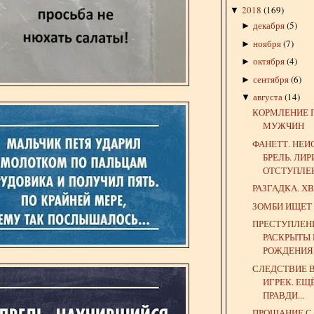
2018
(
169
)
▼
декабря
(
5
)
►
ноября
(
7
)
►
октября
(
4
)
►
сентября
(
6
)
►
августа
(
14
)
▼
КОРМЛЕНИЕ 
МУЖЧИН
ФАНЕТТ. НЕ
БРЕЛЬ. ЛИ
ОТСТУПЛЕ
РАЗГАДКА. ХВ
ЗОМБИ ИЩЕТ
ПРЕСТУПЛЕН
РАСКРЫТЫ 
РОЖДЕНИЯ!"
СЛЕДСТВИЕ 
ИГРЕК. ЕЩ
ПРАВДИ...
ПРОЩАНИЕ С 