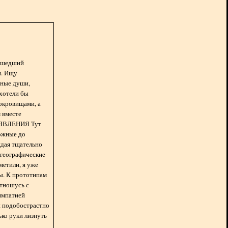
асшедший
н. Ищу
нные души,
хотели бы
окровищами, а
 вместе
БЪЯВЛЕНИЯ Тут
ожные до
ждая тщательно
 географические
метили, я уже
ды. К прототипам
отношусь с
импатией
 и подобострастно
лько руки лизнуть