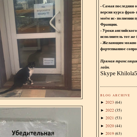
- Самая последняя 
версия курса фран- 
моём ис- полнении п
Франции.
- Уроки английского
исполнитель тот же 
- Желающим можно 
фортепианное сопро
Прямая трансляция 
лайн.
Skype Khilola
BLOG ARCHIVE
2023
(
64
)
►
2022
(
35
)
►
2021
(
53
)
►
2020
(
44
)
►
2019
(
63
)
►