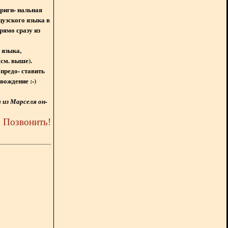
ориги- нальная
цузского языка в
рямо сразу из
 языка,
(см. выше).
предо- ставить
вождение :-)
из Марселя он-
5
Позвонить
!