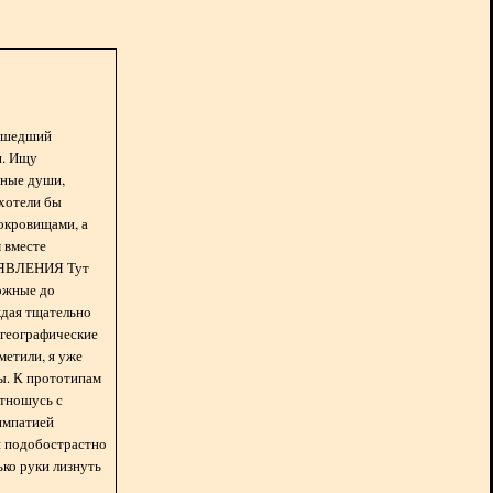
асшедший
н. Ищу
нные души,
хотели бы
окровищами, а
 вместе
БЪЯВЛЕНИЯ Тут
ожные до
ждая тщательно
 географические
метили, я уже
ды. К прототипам
отношусь с
импатией
 и подобострастно
лько руки лизнуть