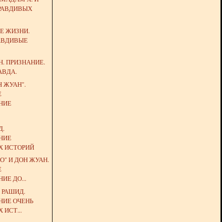
ПРАВДИВЫХ
Е ЖИЗНИ.
АВДИВЫЕ
Н. ПРИЗНАНИЕ.
АВДА.
 ЖУАН".
Е
НИЕ
Д.
НИЕ
Х ИСТОРИЙ
О" И ДОН ЖУАН.
Е
ИЕ ДО...
 РАШИД.
НИЕ ОЧЕНЬ
 ИСТ...