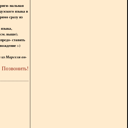
ориги- нальная
цузского языка в
рямо сразу из
 языка,
(см. выше).
предо- ставить
вождение :-)
из Марселя он-
5
Позвонить
!