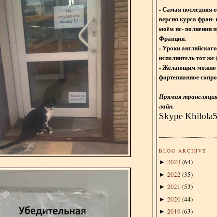
- Самая последняя 
версия курса фран- 
моём ис- полнении п
Франции.
- Уроки английского
исполнитель тот же 
- Желающим можно 
фортепианное сопро
Прямая трансляция 
лайн.
Skype Khilola
BLOG ARCHIVE
2023
(
64
)
►
2022
(
35
)
►
2021
(
53
)
►
2020
(
44
)
►
2019
(
63
)
►