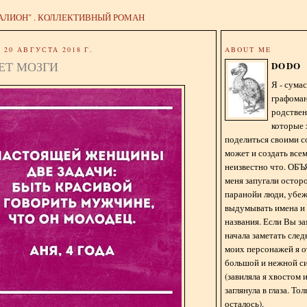
АЛИОН" . КОЛЛЕКТИВНЫЙ РОМАН
20 АВГУСТА 2018 Г.
ABOUT ME
ЕТ МОЗГИ
DODO
Я - сум
графома
родстве
которые 
поделиться своими с
может и создать всем
неизвестно что. О
меня запугали остор
паранойи люди, убе
выдумывать имена и
названия. Если Вы за
начала заметать сле
моих персонажей я 
большой и нежной с
(завиляла я хвостом
заглянула в глаза. То
осталось).