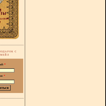
ПОДАРОК С
-МЕЙЛ
ail:
*
мя:
*
!