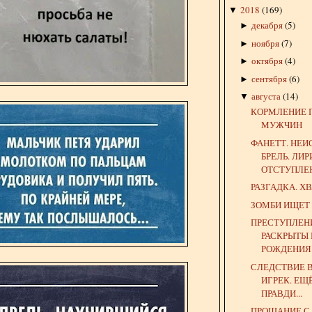
2018
(
169
)
▼
декабря
(
5
)
►
ноября
(
7
)
►
октября
(
4
)
►
сентября
(
6
)
►
августа
(
14
)
▼
КОРМЛЕНИЕ 
МУЖЧИН
ФАНЕТТ. НЕ
БРЕЛЬ. ЛИ
ОТСТУПЛЕ
РАЗГАДКА. ХВ
ЗОМБИ ИЩЕТ
ПРЕСТУПЛЕН
РАСКРЫТЫ 
РОЖДЕНИЯ!"
СЛЕДСТВИЕ 
ИГРЕК. ЕЩ
ПРАВДИ...
ПРОЩАНИЕ С 