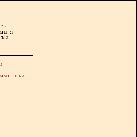
ИЕ:
ОМЫ Я
АЖИ
И
Й МАНТЫШКИ