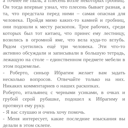
а точнее не пыль, а плесень возле некоторых гробниц.
Он тогда впервые узнал, что плесень бывает разная, а
та, что предстала перед ними – самая опасная для
человека. Пройдя мимо каких-то камней и гробниц,
они подошли к месту раскопок. Трое рабочих, среди
которых был тот китаец, что принес ему лестницу,
возились в огромной яме, что вела куда-то вглубь.
Рядом суетились ещё три человека. Эти что-то
активно обсуждали и записывали в большую тетрадь,
лежащую на столе – единственном предмете мебели в
этом подземелье.
- Роберто, синьор Ибрагим желает вам задать
несколько вопросов. Отвечайте только на них.
Никаких комментариев о наших раскопках.
Роберто, итальянец с черными усиками, в очках и
грубой серой рубашке, подошел к Ибрагиму и
протянул ему руку.
- Я вас слушаю и очень хочу помочь.
- Меня интересует, какие последние изыскания вы
делали в этом склепе.