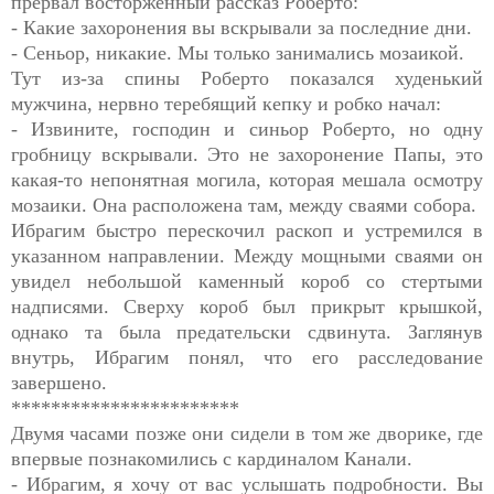
прервал восторженный рассказ Роберто:
- Какие захоронения вы вскрывали за последние дни.
- Сеньор, никакие. Мы только занимались мозаикой.
Тут из-за спины Роберто показался худенький
мужчина, нервно теребящий кепку и робко начал:
- Извините, господин и синьор Роберто, но одну
гробницу вскрывали. Это не захоронение Папы, это
какая-то непонятная могила, которая мешала осмотру
мозаики. Она расположена там, между сваями собора.
Ибрагим быстро перескочил раскоп и устремился в
указанном направлении. Между мощными сваями он
увидел небольшой каменный короб со стертыми
надписями. Сверху короб был прикрыт крышкой,
однако та была предательски сдвинута. Заглянув
внутрь, Ибрагим понял, что его расследование
завершено.
***********************
Двумя часами позже они сидели в том же дворике, где
впервые познакомились с кардиналом Канали.
- Ибрагим, я хочу от вас услышать подробности. Вы