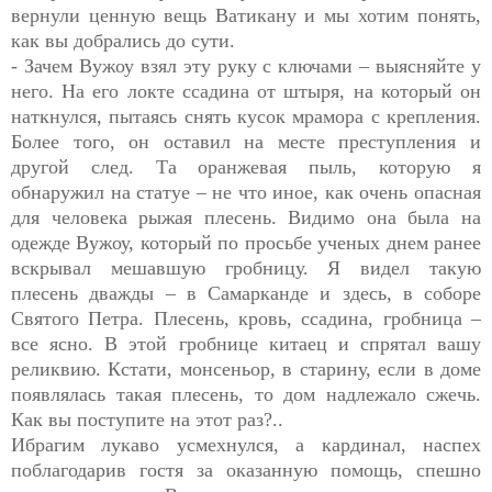
вернули ценную вещь Ватикану и мы хотим понять,
как вы добрались до сути.
- Зачем Вужоу взял эту руку с ключами – выясняйте у
него. На его локте ссадина от штыря, на который он
наткнулся, пытаясь снять кусок мрамора с крепления.
Более того, он оставил на месте преступления и
другой след. Та оранжевая пыль, которую я
обнаружил на статуе – не что иное, как очень опасная
для человека рыжая плесень. Видимо она была на
одежде Вужоу, который по просьбе ученых днем ранее
вскрывал мешавшую гробницу. Я видел такую
плесень дважды – в Самарканде и здесь, в соборе
Святого Петра. Плесень, кровь, ссадина, гробница –
все ясно. В этой гробнице китаец и спрятал вашу
реликвию. Кстати, монсеньор, в старину, если в доме
появлялась такая плесень, то дом надлежало сжечь.
Как вы поступите на этот раз?..
Ибрагим лукаво усмехнулся, а кардинал, наспех
поблагодарив гостя за оказанную помощь, спешно