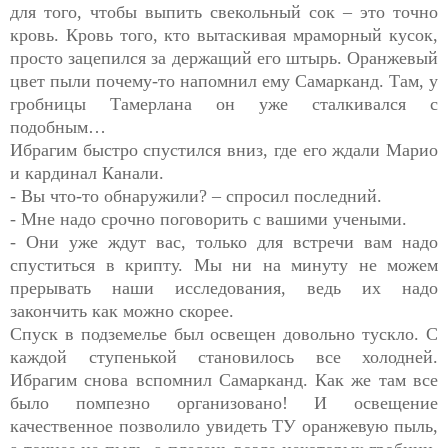
для того, чтобы выпить свекольный сок – это точно
кровь. Кровь того, кто вытаскивая мраморный кусок,
просто зацепился за держащий его штырь. Оранжевый
цвет пыли почему-то напомнил ему Самарканд. Там, у
гробницы Тамерлана он уже сталкивался с
подобным…
Ибрагим быстро спустился вниз, где его ждали Марио
и кардинал Канали.
- Вы что-то обнаружили? – спросил последний.
- Мне надо срочно поговорить с вашими учеными.
- Они уже ждут вас, только для встречи вам надо
спуститься в крипту. Мы ни на минуту не можем
прерывать наши исследования, ведь их надо
закончить как можно скорее.
Спуск в подземелье был освещен довольно тускло. С
каждой ступенькой становилось все холодней.
Ибрагим снова вспомнил Самарканд. Как же там все
было помпезно организовано! И освещение
качественное позволило увидеть ТУ оранжевую пыль,