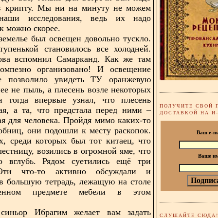
 в крипту. Мы ни на минуту не можем
наши исследования, ведь их надо
к можно скорее.
земелье был освещен довольно тускло.
тупенькой становилось все холодней.
ова вспомнил Самарканд. Как же там
омпезно организовано! И освещение
ое позволило увидеть ТУ оранжевую
нее не пыль, а плесень возле некоторых
н тогда впервые узнал, что плесень
ПОЛУЧИТЕ СВОЙ 
ая, а та, что предстала перед ними –
ДОСТАВКОЙ НА И
ая для человека. Пройдя мимо каких-то
обниц, они подошли к месту раскопок.
Ваш e-m
х, среди которых был тот китаец, что
лестницу, возились в огромной яме, что
Ваше и
то вглубь. Рядом суетились ещё три
 Эти что-то активно обсуждали и
в большую тетрадь, лежащую на столе
енном предмете мебели в этом
 синьор Ибрагим желает вам задать
СЛУШАЙТЕ СЮДА