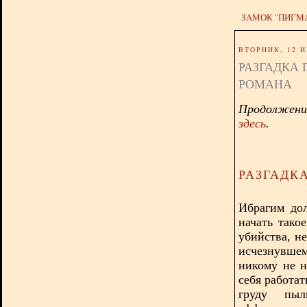
ЗАМОК "ПИГМ
ВТОРНИК, 12 И
РАЗГАДКА
РОМАНА
Продолжени
здесь
.
РАЗГАДК
Ибрагим дол
начать тако
убийства, н
исчезнувше
никому не н
себя работат
груду пыл