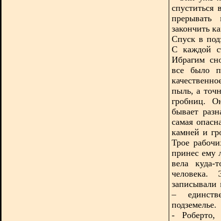
спуститься
прерывать 
закончить ка
Спуск в под
С каждой с
Ибрагим сн
все было п
качественн
пыль, а точ
гробниц. О
бывает разн
самая опасн
камней и гр
Трое рабочи
принес ему 
вела куда-
человека.
записывали 
– единств
подземелье.
- Роберто,