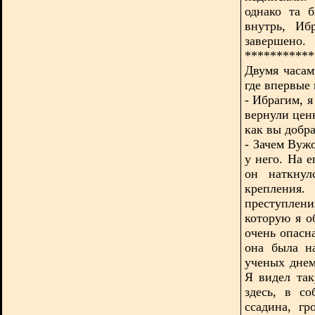
однако та б
внутрь, Иб
завершено.
***********
Двумя часам
где впервые
- Ибрагим, 
вернули цен
как вы добра
- Зачем Вуж
у него. На 
он наткнул
крепления.
преступлени
которую я о
очень опасн
она была н
ученых дне
Я видел та
здесь, в со
ссадина, г