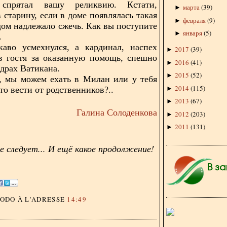
спрятал вашу реликвию. Кстати,
марта
(
39
)
►
 старину, если в доме появлялась такая
февраля
(
9
)
►
 дом надлежало сжечь. Как вы поступите
января
(
5
)
►
.
каво усмехнулся, а кардинал, наспех
2017
(
39
)
►
в гостя за оказанную помощь, спешно
2016
(
41
)
►
едрах Ватикана.
2015
(
52
)
►
, мы можем ехать в Милан или у тебя
2014
(
115
)
то вести от родственников?..
►
2013
(
67
)
►
Галина Солоденкова
2012
(
203
)
►
2011
(
131
)
►
 следует... И ещё какое продолжение!
DODO
À L'ADRESSE
14:49