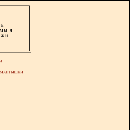
ИЕ:
ОМЫ Я
АЖИ
И
Й МАНТЫШКИ