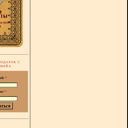
ПОДАРОК С
-МЕЙЛ
ail:
*
мя:
*
!