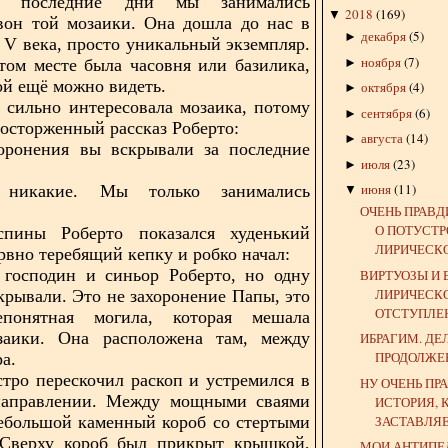
В последние дни мы занимались
2018
(
169
)
▼
вон той мозаики. Она дошла до нас в
декабря
(
5
)
►
с V века, просто уникальный экземпляр.
ноября
(
7
)
►
этом месте была часовня или базилика,
ой ещё можно видеть.
октября
(
4
)
►
 сильно интересовала мозаика, потому
сентября
(
6
)
►
восторженный рассказ Роберто:
августа
(
14
)
►
хоронения вы вскрывали за последние
июля
(
23
)
►
июня
(
11
)
 никакие. Мы только занимались
▼
ОЧЕНЬ ПРАВ
О ПОТУСТ
спины Роберто показался худенький
ЛИРИЧЕСКОЕ
рвно теребящий кепку и робко начал:
 господин и синьор Роберто, но одну
ВИРТУОЗЫ И 
ЛИРИЧЕСК
крывали. Это не захоронение Папы, это
ОТСТУПЛЕ
епонятная могила, которая мешала
заики. Она расположена там, между
ИБРАГИМ. ДЕ
ПРОДОЛЖЕ
а.
тро перескочил раскоп и устремился в
НУ ОЧЕНЬ ПР
направлении. Между мощными сваями
ИСТОРИЯ, 
ебольшой каменный короб со стертыми
ЗАСТАВЛЯЕТ
 Сверху короб был прикрыт крышкой,
МОИ АНТИПЕ