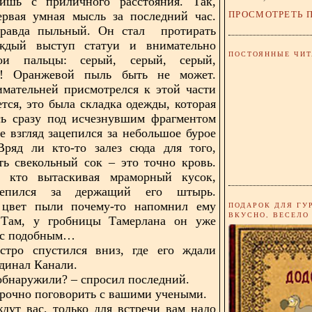
ишь с приличного расстояния. Так,
ПРОСМОТРЕТЬ 
ервая умная мысль за последний час.
равда пыльный. Он стал протирать
ждый выступ статуи и внимательно
ПОСТОЯННЫЕ ЧИТ
ои пальцы: серый, серый, серый,
!! Оранжевой пыль быть не может.
мательней присмотрелся к этой части
ется, это была складка одежды, которая
сь сразу под исчезнувшим фрагментом
е взгляд зацепился за небольшое бурое
Вряд ли кто-то залез сюда для того,
ь свекольный сок – это точно кровь.
, кто вытаскивая мраморный кусок,
цепился за держащий его штырь.
цвет пыли почему-то напомнил ему
ПОДАРОК ДЛЯ ГУ
ВКУСНО, ВЕСЕЛО
 Там, у гробницы Тамерлана он уже
 с подобным…
стро спустился вниз, где его ждали
динал Канали.
 обнаружили? – спросил последний.
срочно поговорить с вашими учеными.
дут вас, только для встречи вам надо