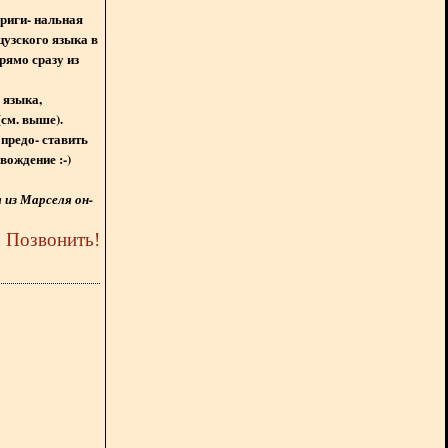
ориги- нальная
цузского языка в
рямо сразу из
 языка,
(см. выше).
предо- ставить
вождение :-)
из Марселя он-
5
Позвонить
!