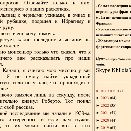
вопросов. Отвечайте только на них.
- Самая последняя 
ментариев о наших раскопках.
версия курса фран- 
альянец с черными усиками, в очках и
моём ис- полнении п
ой рубашке, подошел к Ибрагиму и
Франции.
 руку.
- Уроки английского
аю и очень хочу помочь.
исполнитель тот же 
ресует, какие последние изыскания вы
- Желающим можно 
м склепе.
фортепианное сопро
 но монсеньор только что сказал, что я
ичего вам рассказывать про наши
Прямая трансляция 
я.
лайн.
Skype Khilola
р Канали, я считаю мою миссию у вас
ой. Я не смогу найти украденный
атуи, если не узнаю, что происходит в
лье.
BLOG ARCHIVE
коло замялся лишь на секунду, после
2023
(
64
)
►
дительно кивнул Роберто. Тот понял
2022
(
35
)
►
л свой рассказ.
2021
(
53
)
воё исследование мы начали в 1939-м.
►
го интересного и если вам нужны
2020
(
44
)
►
и, то их можно найти вот в этих
2019
(
63
)
►