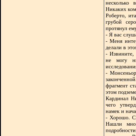
несколько 
Никаких ком
Роберто, ит
грубой сер
протянул ему
- Я вас слуш
- Меня инте
делали в это
- Извините,
не могу н
исследовани
- Монсеньо
законченн
фрагмент ст
этом подземе
Кардинал Ни
чего утвер
намек и нача
- Хорошо. С
Нашли мно
подробност