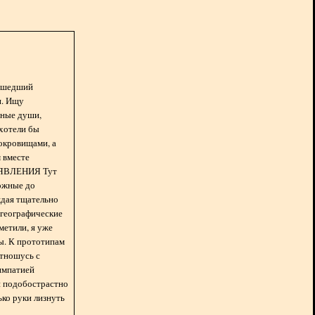
асшедший
н. Ищу
нные души,
хотели бы
окровищами, а
 вместе
БЪЯВЛЕНИЯ Тут
ожные до
ждая тщательно
 географические
метили, я уже
ды. К прототипам
отношусь с
импатией
 и подобострастно
лько руки лизнуть