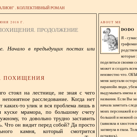
АЛИОН" . КОЛЛЕКТИВНЫЙ РОМАН
ЮНЯ 2018 Г.
ABOUT ME
 ПОХИЩЕНИЯ. ПРОДОЛЖЕНИЕ
DODO
Я - сум
графома
е. Начало в предыдущих постах или
родстве
которые 
поделиться своими с
может и создать всем
неизвестно что. О
А ПОХИЩЕНИЯ
меня запугали остор
паранойи люди, убе
го стоял на лестнице, не зная с чего
выдумывать имена и
е непонятное расследование. Когда нет
названия. Если Вы за
начала заметать сле
ет каких-то улик и вся проблема лишь в
моих персонажей я 
м куске мрамора, по большому счету
большой и нежной с
ужному, то довольно трудно заставить
(завиляла я хвостом
ь. Что он видит перед собой? Да просто
заглянула в глаза. То
ьного камня, который смотрится
осталось).