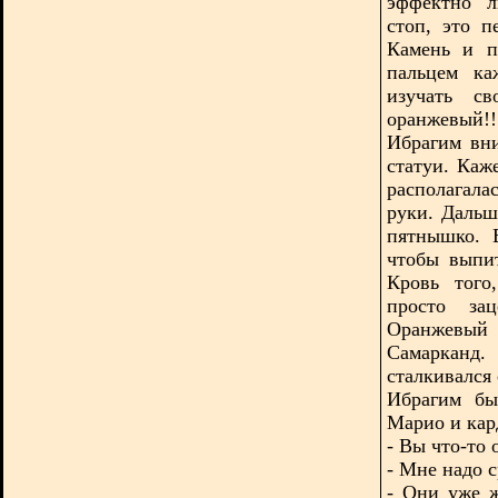
эффектно л
стоп, это п
Камень и п
пальцем ка
изучать св
оранжевый!
Ибрагим вни
статуи. Каж
располагала
руки. Дальш
пятнышко. 
чтобы выпит
Кровь того
просто за
Оранжевый 
Самарканд.
сталкивался
Ибрагим бы
Марио и кар
- Вы что-то
- Мне надо 
- Они уже ж