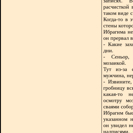
записях. 
расчисткой 
таком виде 
Когда-то в 
стены котор
Ибрагима не
он прервал 
- Какие за
дни.
- Сеньор,
мозаикой.
Тут из-за 
мужчина, не
- Извините,
гробницу вс
какая-то н
осмотру мо
сваями собор
Ибрагим быс
указанном 
он увидел н
надписями.