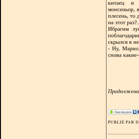
китаец и 
монсеньор, в
плесень, то
на этот раз?.
Ибрагим лу
поблагодари
скрылся в н
- Ну, Марио
снова какие-
Продолжение
PUBLIÉ PAR 