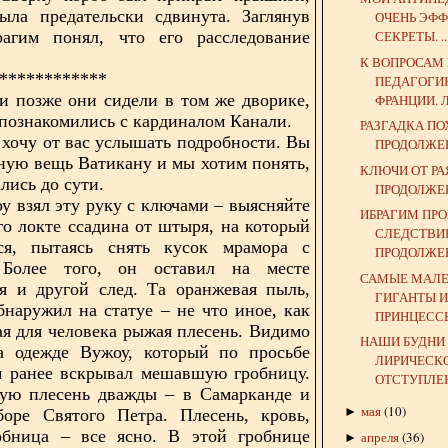
ыла предательски сдвинута. Заглянув
ОЧЕНЬ ЭФ
рагим понял, что его расследование
СЕКРЕТЫ. ..
К ВОПРОСАМ
************
ПЕДАГОГИ
и позже они сидели в том же дворике,
ФРАНЦИИ. Л
 познакомились с кардиналом Канали.
РАЗГАДКА П
я хочу от вас услышать подробности. Вы
ПРОДОЛЖЕ
ную вещь Ватикану и мы хотим понять,
КЛЮЧИ ОТ РА
лись до сути.
ПРОДОЛЖЕ
оу взял эту руку с ключами – выясняйте
ИБРАГИМ ПР
его локте ссадина от штыря, на который
СЛЕДСТВИЕ
ся, пытаясь снять кусок мрамора с
ПРОДОЛЖЕН
 Более того, он оставил на месте
САМЫЕ МАЛЕ
я и другой след. Та оранжевая пыль,
ГИГАНТЫ 
бнаружил на статуе – не что иное, как
ПРИНЦЕССЫ.
ая для человека рыжая плесень. Видимо
НАШИ БУДНИ 
а одежде Вужоу, который по просьбе
ЛИРИЧЕСК
м ранее вскрывал мешавшую гробницу.
ОТСТУПЛЕ
кую плесень дважды – в Самарканде и
мая
(
10
)
►
боре Святого Петра. Плесень, кровь,
робница – все ясно. В этой гробнице
апреля
(
36
)
►