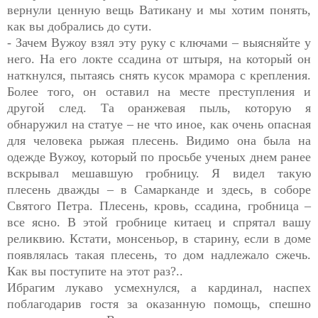
вернули ценную вещь Ватикану и мы хотим понять,
как вы добрались до сути.
- Зачем Вужоу взял эту руку с ключами – выясняйте у
него. На его локте ссадина от штыря, на который он
наткнулся, пытаясь снять кусок мрамора с крепления.
Более того, он оставил на месте преступления и
другой след. Та оранжевая пыль, которую я
обнаружил на статуе – не что иное, как очень опасная
для человека рыжая плесень. Видимо она была на
одежде Вужоу, который по просьбе ученых днем ранее
вскрывал мешавшую гробницу. Я видел такую
плесень дважды – в Самарканде и здесь, в соборе
Святого Петра. Плесень, кровь, ссадина, гробница –
все ясно. В этой гробнице китаец и спрятал вашу
реликвию. Кстати, монсеньор, в старину, если в доме
появлялась такая плесень, то дом надлежало сжечь.
Как вы поступите на этот раз?..
Ибрагим лукаво усмехнулся, а кардинал, наспех
поблагодарив гостя за оказанную помощь, спешно