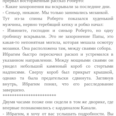
прервал восторженный рассказ Роберто:
- Какие захоронения вы вскрывали за последние дни.
- Сеньор, никакие. Мы только занимались мозаикой.
Тут из-за спины Роберто показался худенький
мужчина, нервно теребящий кепку и робко начал:
- Извините, господин и синьор Роберто, но одну
гробницу вскрывали. Это не захоронение Папы, это
какая-то непонятная могила, которая мешала осмотру
мозаики. Она расположена там, между сваями собора.
Ибрагим быстро перескочил раскоп и устремился в
указанном направлении. Между мощными сваями он
увидел небольшой каменный короб со стертыми
надписями. Сверху короб был прикрыт крышкой,
однако та была предательски сдвинута. Заглянув
внутрь, Ибрагим понял, что его расследование
завершено.
***********************
Двумя часами позже они сидели в том же дворике, где
впервые познакомились с кардиналом Канали.
- Ибрагим, я хочу от вас услышать подробности. Вы