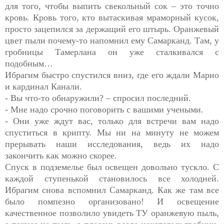
для того, чтобы выпить свекольный сок – это точно
кровь. Кровь того, кто вытаскивая мраморный кусок,
просто зацепился за держащий его штырь. Оранжевый
цвет пыли почему-то напомнил ему Самарканд. Там, у
гробницы Тамерлана он уже сталкивался с
подобным…
Ибрагим быстро спустился вниз, где его ждали Марио
и кардинал Канали.
- Вы что-то обнаружили? – спросил последний.
- Мне надо срочно поговорить с вашими учеными.
- Они уже ждут вас, только для встречи вам надо
спуститься в крипту. Мы ни на минуту не можем
прерывать наши исследования, ведь их надо
закончить как можно скорее.
Спуск в подземелье был освещен довольно тускло. С
каждой ступенькой становилось все холодней.
Ибрагим снова вспомнил Самарканд. Как же там все
было помпезно организовано! И освещение
качественное позволило увидеть ТУ оранжевую пыль,