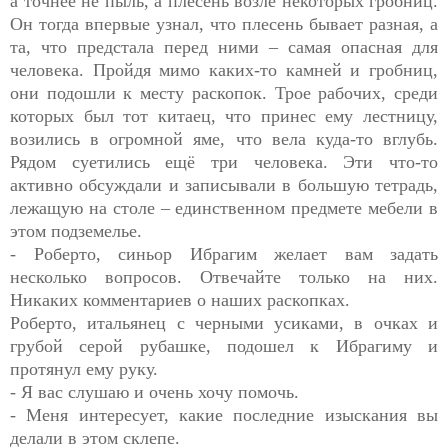
а точнее не пыль, а плесень возле некоторых гробниц.
Он тогда впервые узнал, что плесень бывает разная, а
та, что предстала перед ними – самая опасная для
человека. Пройдя мимо каких-то камней и гробниц,
они подошли к месту раскопок. Трое рабочих, среди
которых был тот китаец, что принес ему лестницу,
возились в огромной яме, что вела куда-то вглубь.
Рядом суетились ещё три человека. Эти что-то
активно обсуждали и записывали в большую тетрадь,
лежащую на столе – единственном предмете мебели в
этом подземелье.
- Роберто, синьор Ибрагим желает вам задать
несколько вопросов. Отвечайте только на них.
Никаких комментариев о наших раскопках.
Роберто, итальянец с черными усиками, в очках и
грубой серой рубашке, подошел к Ибрагиму и
протянул ему руку.
- Я вас слушаю и очень хочу помочь.
- Меня интересует, какие последние изыскания вы
делали в этом склепе.